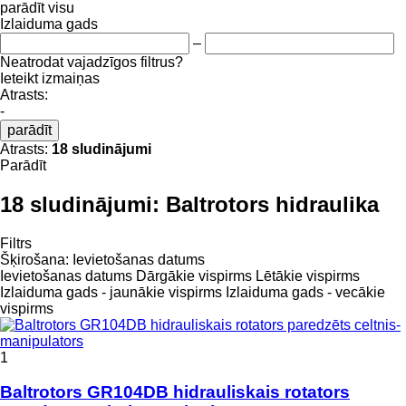
parādīt visu
Izlaiduma gads
–
Neatrodat vajadzīgos filtrus?
Ieteikt izmaiņas
Atrasts:
-
parādīt
Atrasts:
18 sludinājumi
Parādīt
18 sludinājumi:
Baltrotors hidraulika
Filtrs
Šķirošana
:
Ievietošanas datums
Ievietošanas datums
Dārgākie vispirms
Lētākie vispirms
Izlaiduma gads - jaunākie vispirms
Izlaiduma gads - vecākie
vispirms
1
Baltrotors GR104DB hidrauliskais rotators