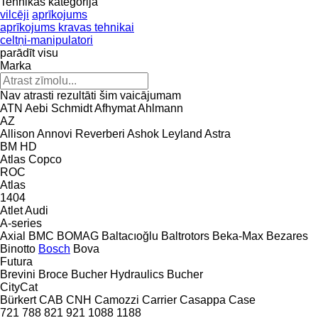
Tehnikas kategorija
vilcēji
aprīkojums
aprīkojums kravas tehnikai
celtņi-manipulatori
parādīt visu
Marka
Nav atrasti rezultāti šim vaicājumam
ATN
Aebi Schmidt
Afhymat
Ahlmann
AZ
Allison
Annovi Reverberi
Ashok Leyland
Astra
BM
HD
Atlas Copco
ROC
Atlas
1404
Atlet
Audi
A-series
Axial
BMC
BOMAG
Baltacıoğlu
Baltrotors
Beka-Max
Bezares
Binotto
Bosch
Bova
Futura
Brevini
Broce
Bucher Hydraulics
Bucher
CityCat
Bürkert
CAB
CNH
Camozzi
Carrier
Casappa
Case
721
788
821
921
1088
1188