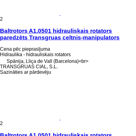
2
Baltrotors A1.0501 hidrauliskais rotators
paredzēts Transgruas celtnis-manipulators
Cena pēc pieprasījuma
Hidraulika - hidrauliskais rotators
Spānija, Lliça de Vall (Barcelona)<br>
TRANSGRUAS CIAL, S.L.
Sazināties ar pārdevēju
2
Baltrotors A1.0501 hidrauliskais rotators