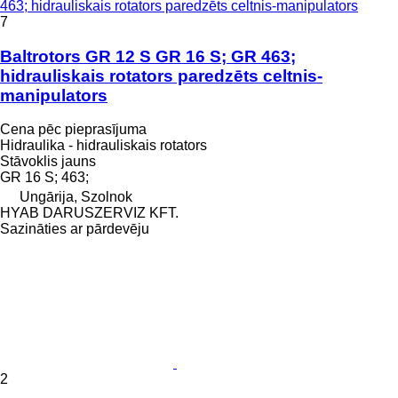
463; hidrauliskais rotators paredzēts celtnis-manipulators
7
Baltrotors GR 12 S GR 16 S; GR 463;
hidrauliskais rotators paredzēts celtnis-
manipulators
Cena pēc pieprasījuma
Hidraulika - hidrauliskais rotators
Stāvoklis
jauns
GR 16 S; 463;
Ungārija, Szolnok
HYAB DARUSZERVIZ KFT.
Sazināties ar pārdevēju
2