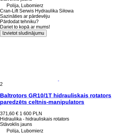
Polija, Lubomierz
Cran-Lift Serwis Hydraulika Siłowa
Sazināties ar pārdevēju
Pārdodat tehniku?
Dariet to kopā ar mums!
Izvietot sludinājumu
2
Baltrotors GR10/1T hidrauliskais rotators
paredzēts celtnis-manipulators
371,60 €
1 600 PLN
Hidraulika - hidrauliskais rotators
Stāvoklis
jauns
Polija, Lubomierz