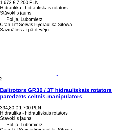
1 672 €
7 200 PLN
Hidraulika - hidrauliskais rotators
Stāvoklis
jauns
Polija, Lubomierz
Cran-Lift Serwis Hydraulika Siłowa
Sazināties ar pārdevēju
2
Baltrotors GR30 / 3T hidrauliskais rotators
paredzēts celtnis-manipulators
394,80 €
1 700 PLN
Hidraulika - hidrauliskais rotators
Stāvoklis
jauns
Polija, Lubomierz
Cran-Lift Serwis Hydraulika Siłowa