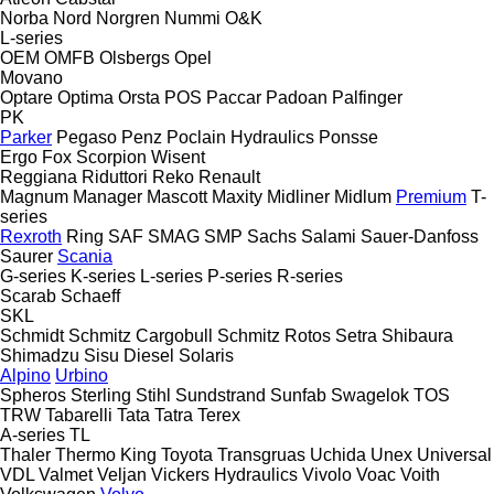
Norba
Nord
Norgren
Nummi
O&K
L-series
OEM
OMFB
Olsbergs
Opel
Movano
Optare
Optima
Orsta
POS
Paccar
Padoan
Palfinger
PK
Parker
Pegaso
Penz
Poclain Hydraulics
Ponsse
Ergo
Fox
Scorpion
Wisent
Reggiana Riduttori
Reko
Renault
Magnum
Manager
Mascott
Maxity
Midliner
Midlum
Premium
T-
series
Rexroth
Ring
SAF
SMAG
SMP
Sachs
Salami
Sauer-Danfoss
Saurer
Scania
G-series
K-series
L-series
P-series
R-series
Scarab
Schaeff
SKL
Schmidt
Schmitz Cargobull
Schmitz Rotos
Setra
Shibaura
Shimadzu
Sisu Diesel
Solaris
Alpino
Urbino
Spheros
Sterling
Stihl
Sundstrand
Sunfab
Swagelok
TOS
TRW
Tabarelli
Tata
Tatra
Terex
A-series
TL
Thaler
Thermo King
Toyota
Transgruas
Uchida
Unex
Universal
VDL
Valmet
Veljan
Vickers Hydraulics
Vivolo
Voac
Voith