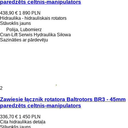
paredzēts celtnis-manipulators
438,90 €
1 890 PLN
Hidraulika - hidrauliskais rotators
Stāvoklis
jauns
Polija, Lubomierz
Cran-Lift Serwis Hydraulika Siłowa
Sazināties ar pārdevēju
2
Zawiesie łącznik rotatora Baltrotors BR3 - 45mm
paredzēts celtnis-manipulators
336,70 €
1 450 PLN
Cita hidraulikas detaļa
Stāvoklis
jauns