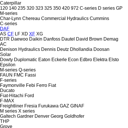
Caterpillar
120
140
235
320
323
325
350
420
972
C-series
D series
GP
M-series
Char-Lynn
Chereau
Commercial Hydraulics
Cummins
C-series
DAF
AS
CF
LF
XD
XF
XG
DTR
Daewoo
Daikin
Danfoss
Dautel
David Brown
Demag
AC
Denison Hydraulics
Dennis
Deutz
Dhollandia
Doosan
Solar
Dowty
Duplomatic
Eaton
Eckerle
Econ
Edbro
Elektra
Elsto
Epsilon
M-series
Q-series
FAUN
FMC
Fassi
F-series
Faymonville
Febi
Ferro
Fiat
Ducato
Fiat-Hitachi
Ford
F-MAX
Freightliner
Fresia
Furukawa
GAZ
GINAF
M series
X series
Galtech
Gardner Denver
Georg
Goldhofer
THP
Grove