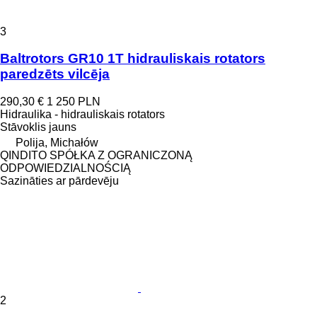
3
Baltrotors GR10 1T hidrauliskais rotators
paredzēts vilcēja
290,30 €
1 250 PLN
Hidraulika - hidrauliskais rotators
Stāvoklis
jauns
Polija, Michałów
QINDITO SPÓŁKA Z OGRANICZONĄ
ODPOWIEDZIALNOŚCIĄ
Sazināties ar pārdevēju
2