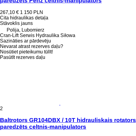
paredzēts Penz celtnis-manipulators
267,10 €
1 150 PLN
Cita hidraulikas detaļa
Stāvoklis
jauns
Polija, Lubomierz
Cran-Lift Serwis Hydraulika Siłowa
Sazināties ar pārdevēju
Nevarat atrast rezerves daļu?
Nosūtiet pieteikumu tūlīt!
Pasūtīt rezerves daļu
2
Baltrotors GR104DBX / 10T hidrauliskais rotators
paredzēts celtnis-manipulators