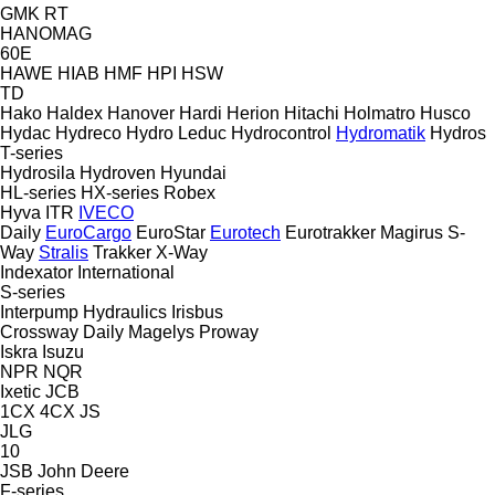
GMK
RT
HANOMAG
60E
HAWE
HIAB
HMF
HPI
HSW
TD
Hako
Haldex
Hanover
Hardi
Herion
Hitachi
Holmatro
Husco
Hydac
Hydreco
Hydro Leduc
Hydrocontrol
Hydromatik
Hydros
T-series
Hydrosila
Hydroven
Hyundai
HL-series
HX-series
Robex
Hyva
ITR
IVECO
Daily
EuroCargo
EuroStar
Eurotech
Eurotrakker
Magirus
S-
Way
Stralis
Trakker
X-Way
Indexator
International
S-series
Interpump Hydraulics
Irisbus
Crossway
Daily
Magelys
Proway
Iskra
Isuzu
NPR
NQR
Ixetic
JCB
1CX
4CX
JS
JLG
10
JSB
John Deere
F-series