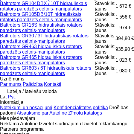
Baltrotors GR104DBX / 10T hidrauliskais
Stāvoklis:
1 672 €
rotators paredzēts celtnis-manipulators
jauns
Baltrotors GR105DB/10T hidrauliskais
Stāvoklis:
1 556 €
rotators paredzēts celtnis-manipulators
jauns
Baltrotors GR16S hidrauliskais rotators
Stāvoklis:
1 974 €
paredzēts celtnis-manipulators
jauns
Baltrotors GR30 / 3T hidrauliskais rotators
Stāvoklis:
394,80 €
paredzēts celtnis-manipulators
jauns
Baltrotors GR463 hidrauliskais rotators
Stāvoklis:
935,90 €
paredzēts celtnis-manipulators
jauns
Baltrotors GR465 hidrauliskais rotators
Stāvoklis:
1 023 €
paredzēts celtnis-manipulators
jauns
Baltrotors GR603 / 6T hidrauliskais rotators
Stāvoklis:
1 080 €
paredzēts celtnis-manipulators
jauns
Uzņēmums
Par mums
Palīdzība
Kontakti
Latvija / latviešu valoda
Lat
Рус
Informācija
Noteikumi un nosacījumi
Konfidencialitātes politika
Drošības
padomi
Atsauksme par Autoline
Zīmolu katalogs
Mēs piedāvājam
Reklāma Autoline
Izvietot sludinājumu
Izvietot reklāmkarogu
Partneru programma