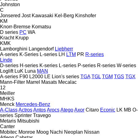
Johnston
C
Jonsered
Jost
Kawasaki
Kel-Berg
Kinshofer
KM
Knorr-Bremse
Komatsu
D series
PC
WA
Kracht
Krupp
KMK
Lamborghini
Langendorf
Liebherr
A-series
K-Series
L-series
LH
LTM
PR
R-series
Linde
D-series
H-series
K-series
L-series
P-series
R-series
W-series
Loglift
LuK
Luna
MAN
A-series
F90
L2000
LE
Lion's series
TGA
TGL
TGM
TGS
TGX
Mann-Filter
Marrel
Masats
Mecalac
12
Meiller
MHKS
Menck
Mercedes-Benz
A-Class
Actros
Antos
Arocs
Atego
Axor
Citaro
Econic
LK
MB
O-
series
Sprinter
Travego
Metaris
Mitsubishi
Canter
Mobitec
Monroe
Moog
Nachi
Neoplan
Nissan
Atleon
Cabstar