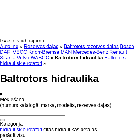
Izvietot sludinājumu
Autoline
»
Rezerves daļas
»
Baltrotors rezerves daļas
Bosch
DAF
IVECO
Knorr-Bremse
MAN
Mercedes-Benz
Renault
Scania
Volvo
WABCO
»
Baltrotors hidraulika
Baltrotors
hidrauliskie rotatori
»
Baltrotors hidraulika
Meklēšana
(numurs katalogā, marka, modelis, rezerves daļas)
Kategorija
hidrauliskie rotatori
citas hidraulikas detaļas
parādīt visu