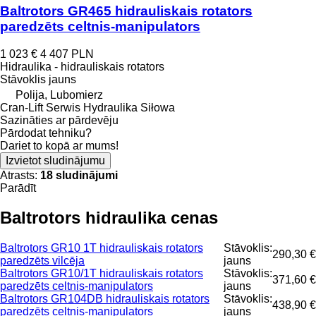
Baltrotors GR465 hidrauliskais rotators
paredzēts celtnis-manipulators
1 023 €
4 407 PLN
Hidraulika - hidrauliskais rotators
Stāvoklis
jauns
Polija, Lubomierz
Cran-Lift Serwis Hydraulika Siłowa
Sazināties ar pārdevēju
Pārdodat tehniku?
Dariet to kopā ar mums!
Izvietot sludinājumu
Atrasts:
18 sludinājumi
Parādīt
Baltrotors hidraulika cenas
Baltrotors GR10 1T hidrauliskais rotators
Stāvoklis:
290,30 €
paredzēts vilcēja
jauns
Baltrotors GR10/1T hidrauliskais rotators
Stāvoklis:
371,60 €
paredzēts celtnis-manipulators
jauns
Baltrotors GR104DB hidrauliskais rotators
Stāvoklis:
438,90 €
paredzēts celtnis-manipulators
jauns