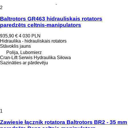
2
Baltrotors GR463 hidrauliskais rotators
paredzēts celtnis-manipulators
935,90 €
4 030 PLN
Hidraulika - hidrauliskais rotators
Stāvoklis
jauns
Polija, Lubomierz
Cran-Lift Serwis Hydraulika Siłowa
Sazināties ar pārdevēju
1
Zawiesie łącznik rotatora Baltrotors BR2 - 35 mm