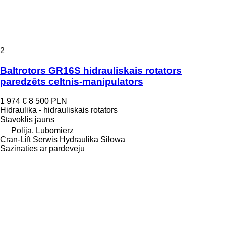
2
Baltrotors GR16S hidrauliskais rotators
paredzēts celtnis-manipulators
1 974 €
8 500 PLN
Hidraulika - hidrauliskais rotators
Stāvoklis
jauns
Polija, Lubomierz
Cran-Lift Serwis Hydraulika Siłowa
Sazināties ar pārdevēju