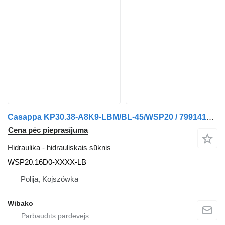
Casappa KP30.38-A8K9-LBM/BL-45/WSP20 / 79914110 WSP20.16D0-XXXX-LB hidrauliskais sūknis
Cena pēc pieprasījuma
Hidraulika - hidrauliskais sūknis
WSP20.16D0-XXXX-LB
Polija, Kojszówka
Wibako