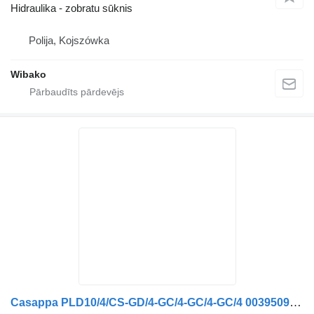
Hidraulika - zobratu sūknis
Polija, Kojszówka
Wibako
Casappa PLD10/4/CS-GD/4-GC/4-GC/4-GC/4 00395098 zobratu sūknis