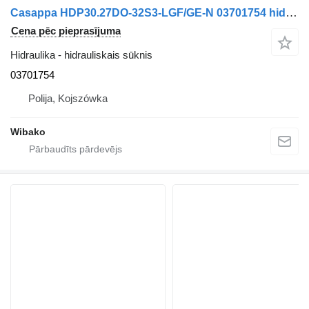
Casappa HDP30.27DO-32S3-LGF/GE-N 03701754 hidrauliskais sūknis
Cena pēc pieprasījuma
Hidraulika - hidrauliskais sūknis
03701754
Polija, Kojszówka
Wibako