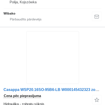
Polija, Kojszówka
Wibako
Casappa WSP20.16SO-95B6-LB W000145432323 zobratu sūknis
Cena pēc pieprasījuma
Hidraulika - zobratu sūknis