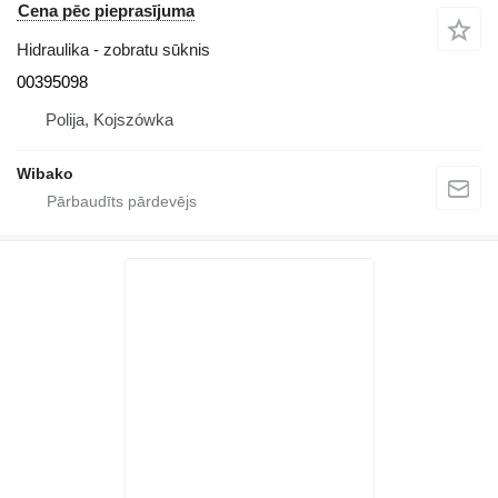
Cena pēc pieprasījuma
Hidraulika - zobratu sūknis
00395098
Polija, Kojszówka
Wibako