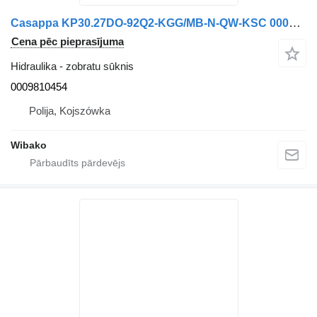
Casappa KP30.27DO-92Q2-KGG/MB-N-QW-KSC 0009810454 zobratu sūknis
Cena pēc pieprasījuma
Hidraulika - zobratu sūknis
0009810454
Polija, Kojszówka
Wibako