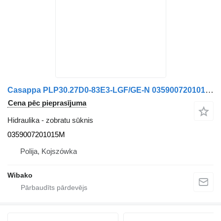
Casappa PLP30.27D0-83E3-LGF/GE-N 0359007201015M zobratu sūknis
Cena pēc pieprasījuma
Hidraulika - zobratu sūknis
0359007201015M
Polija, Kojszówka
Wibako