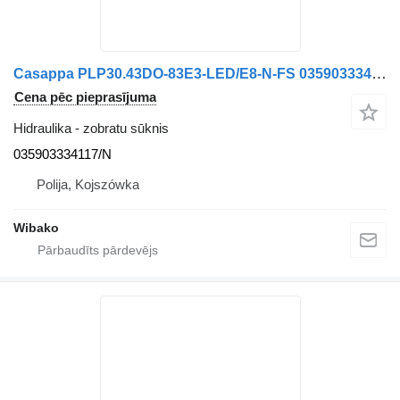
Casappa PLP30.43DO-83E3-LED/E8-N-FS 035903334117/N zobratu sūknis
Cena pēc pieprasījuma
Hidraulika - zobratu sūknis
035903334117/N
Polija, Kojszówka
Wibako