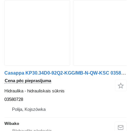
Casappa KP30.34D0-92Q2-KGG/MB-N-QW-KSC 03580728 hidrauliskais sūknis
Cena pēc pieprasījuma
Hidraulika - hidrauliskais sūknis
03580728
Polija, Kojszówka
Wibako