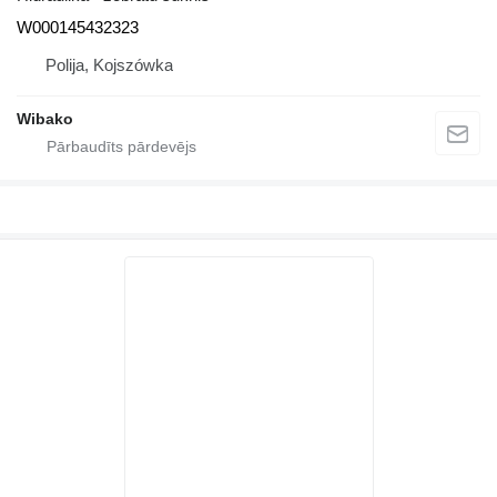
W000145432323
Polija, Kojszówka
Wibako