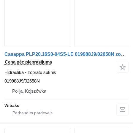
Casappa PLP20.16S0-04S5-LE 019988J9/02658N zobratu sūknis
Cena pēc pieprasījuma
Hidraulika - zobratu sūknis
019988J9/02658N
Polija, Kojszówka
Wibako