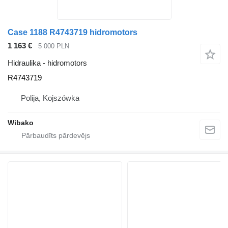
Case 1188 R4743719 hidromotors
1 163 €
5 000 PLN
Hidraulika - hidromotors
R4743719
Polija, Kojszówka
Wibako