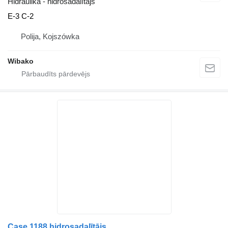
Hidraulika - hidrosadalītājs
E-3 C-2
Polija, Kojszówka
Wibako
Case 1188 hidrosadalītājs