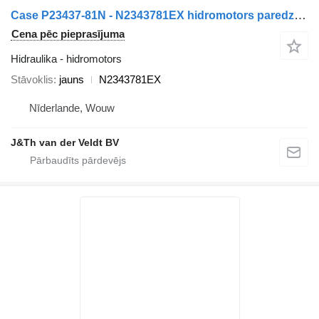
Case P23437-81N - N2343781EX hidromotors paredzēts Case 81 1088 125B 888B 888CB 1088CK 1088CL 1088CS 888BCKE 1088MAXI
Cena pēc pieprasījuma
Hidraulika - hidromotors
Stāvoklis
jauns
N2343781EX
Nīderlande, Wouw
J&Th van der Veldt BV