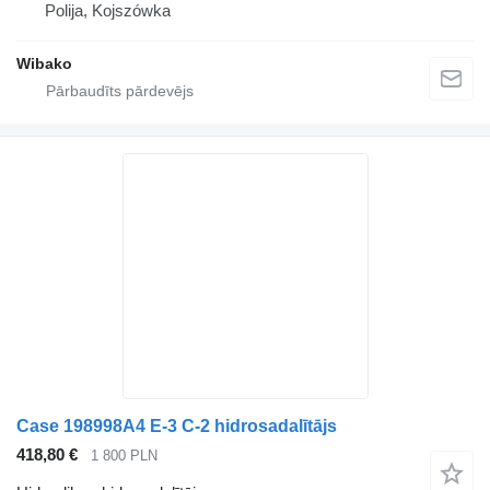
Polija, Kojszówka
Wibako
Case 198998A4 E-3 C-2 hidrosadalītājs
418,80 €
1 800 PLN