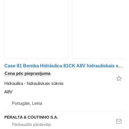
Case 81 Bomba Hidráulica 81CK A8V hidrauliskais sūknis paredzēts Case kravas automašīnas
Cena pēc pieprasījuma
Hidraulika - hidrauliskais sūknis
A8V
Portugāle, Leiria
PERALTA & COUTINHO S.A.