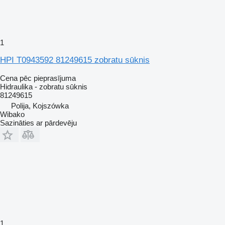
1
HPI T0943592 81249615 zobratu sūknis
Cena pēc pieprasījuma
Hidraulika - zobratu sūknis
81249615
Polija, Kojszówka
Wibako
Sazināties ar pārdevēju
1