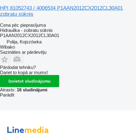
HPI 81052743 / 4006534 P1AAN2012CX2012CL30A01
zobratu sūknis
Cena pēc pieprasījuma
Hidraulika - zobratu sūknis
P1AAN2012CX2012CL30A01
Polija, Kojszówka
Wibako
Sazināties ar pārdevēju
Pārdodat tehniku?
Dariet to kopā ar mums!
Izvietot sludinājumu
Atrasts:
16 sludinājumi
Parādīt