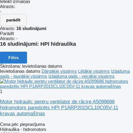
Ieteikt izmaiņas
Atrasts:
-
parādīt
Atrasts:
16 sludinājumi
Parādīt
Atrasts:
-
16 sludinājumi:
HPI hidraulika
Filtrs
Šķirošana
:
Ievietošanas datums
Ievietošanas datums
Dārgākie vispirms
Lētākie vispirms
Izlaiduma
gads - jaunākie vispirms
Izlaiduma gads - vecākie vispirms
1
Motor hidraulic pentru ventilator de răcire A5099686
hidromotors paredzēts HPI P1ARP2015CL10C05V-11
kravas automašīnas
Cena pēc pieprasījuma
Hidraulika - hidromotors