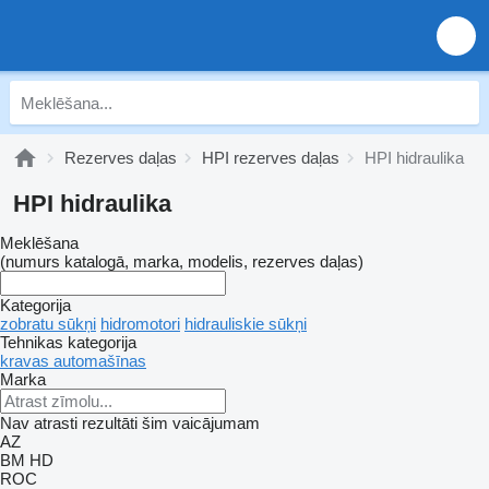
Rezerves daļas
HPI rezerves daļas
HPI hidraulika
HPI hidraulika
Meklēšana
(numurs katalogā, marka, modelis, rezerves daļas)
Kategorija
zobratu sūkņi
hidromotori
hidrauliskie sūkņi
Tehnikas kategorija
kravas automašīnas
Marka
Nav atrasti rezultāti šim vaicājumam
AZ
BM
HD
ROC