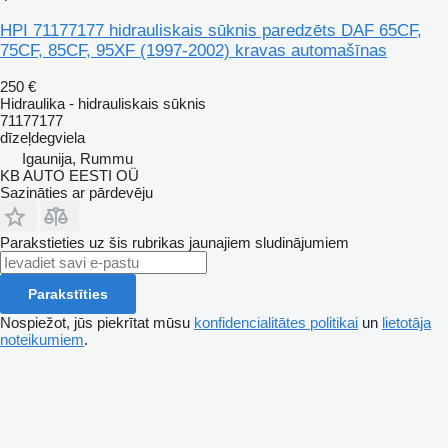
HPI 71177177 hidrauliskais sūknis paredzēts DAF 65CF,
75CF, 85CF, 95XF (1997-2002) kravas automašīnas
250 €
Hidraulika - hidrauliskais sūknis
71177177
dīzeļdegviela
Igaunija, Rummu
KB AUTO EESTI OÜ
Sazināties ar pārdevēju
Parakstieties uz šis rubrikas jaunajiem sludinājumiem
Parakstīties
Nospiežot, jūs piekrītat mūsu
konfidencialitātes politikai
un
lietotāja
noteikumiem
.