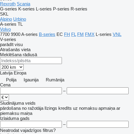
Rexroth
Scania
G-series
K-series
L-series
P-series
R-series
SKL
Alpino
Urbino
A-series
TL
Volvo
7700
9900
A-series
B-series
EC
FH
FL
FM
FMX
L-series
VNL
V-series
parādīt visu
Atrašanās vieta
Meklēšana rādiusā
Latvija
Eiropa
Polija
Igaunija
Rumānija
Cena
–
Sludinājuma veids
pārdošana
no ražotāja
līzings
kredīts
uz nomaksu
apmaiņa ar
piemaksu
maiņa
Izlaiduma gads
–
Neatrodat vajadzīgos filtrus?