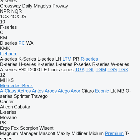
S-series
Crossway
Daily
Magelys
Proway
NPR
NQR
1CX
4CX
JS
10
F-series
C
KM
D series
PC
WA
KMK
Liebherr
A-series
K-Series
L-series
LH
LTM
PR
R-series
D-series
H-series
K-series
L-series
P-series
R-series
W-series
A-series
F90
L2000
LE
Lion's series
TGA
TGL
TGM
TGS
TGX
12
MHKS
Mercedes-Benz
A-Class
Actros
Antos
Arocs
Atego
Axor
Citaro
Econic
LK
MB
O-
series
Sprinter
Travego
Canter
Atleon
Cabstar
L-series
Movano
PK
Ergo
Fox
Scorpion
Wisent
Magnum
Manager
Mascott
Maxity
Midliner
Midlum
Premium
T-
series