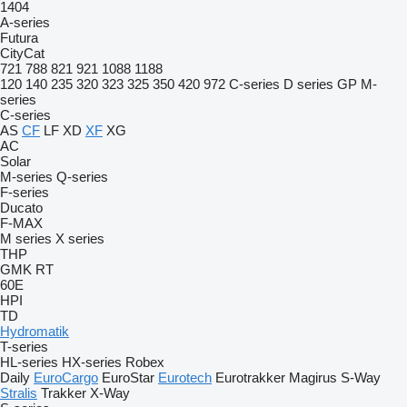
1404
A-series
Futura
CityCat
721
788
821
921
1088
1188
120
140
235
320
323
325
350
420
972
C-series
D series
GP
M-
series
C-series
AS
CF
LF
XD
XF
XG
AC
Solar
M-series
Q-series
F-series
Ducato
F-MAX
M series
X series
THP
GMK
RT
60E
HPI
TD
Hydromatik
T-series
HL-series
HX-series
Robex
Daily
EuroCargo
EuroStar
Eurotech
Eurotrakker
Magirus
S-Way
Stralis
Trakker
X-Way