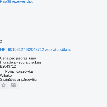
Pasūtīt rezerves daļu
2
HPI 90158127 B2043712 zobratu sūknis
Cena pēc pieprasījuma
Hidraulika - zobratu sūknis
B2043712
Polija, Kojszówka
Wibako
Sazināties ar pārdevēju