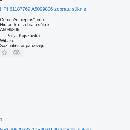
HPI 61187769 A5099806 zobratu sūknis
Cena pēc pieprasījuma
Hidraulika - zobratu sūknis
A5099806
Polija, Kojszówka
Wibako
Sazināties ar pārdevēju
1
HPI 20929332 1ZF3031L30 zobratu sūknis