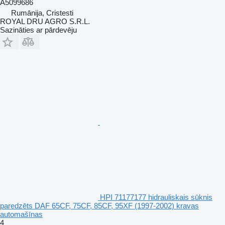
A5099686
Rumānija, Cristesti
ROYAL DRU AGRO S.R.L.
Sazināties ar pārdevēju
HPI 71177177 hidrauliskais sūknis
paredzēts DAF 65CF, 75CF, 85CF, 95XF (1997-2002) kravas
automašīnas
4