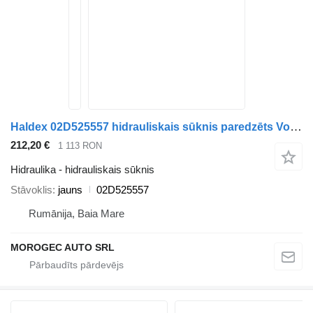
Haldex 02D525557 hidrauliskais sūknis paredzēts Volkswagen GEN1 automašīnas
212,20 €
1 113 RON
Hidraulika - hidrauliskais sūknis
Stāvoklis
jauns
02D525557
Rumānija, Baia Mare
MOROGEC AUTO SRL