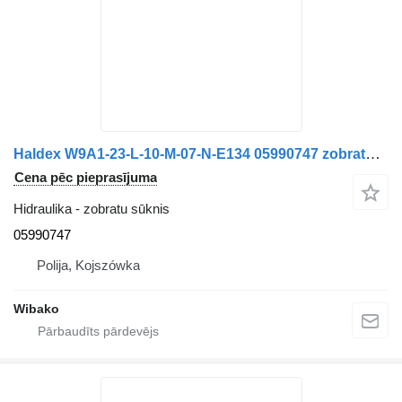
Haldex W9A1-23-L-10-M-07-N-E134 05990747 zobratu sūknis
Cena pēc pieprasījuma
Hidraulika - zobratu sūknis
05990747
Polija, Kojszówka
Wibako