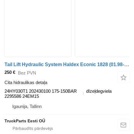
Tail Lift Hydraulic System Haldex Econic 1828 (01.98-) 24HY030T1 paredzēts Mercedes-Benz Econic (1998-2014) vilcēja
250 €
Bez PVN
Cita hidraulikas detaļa
24HY030T1 202430100 175-150BAR
dīzeļdegviela
2295586 24EM15
Igaunija, Tallinn
TruckParts Eesti OÜ