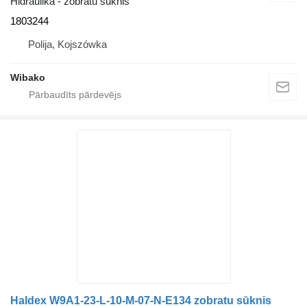
Hidraulika - zobratu sūknis
1803244
Polija, Kojszówka
Wibako
Haldex W9A1-23-L-10-M-07-N-E134 zobratu sūknis