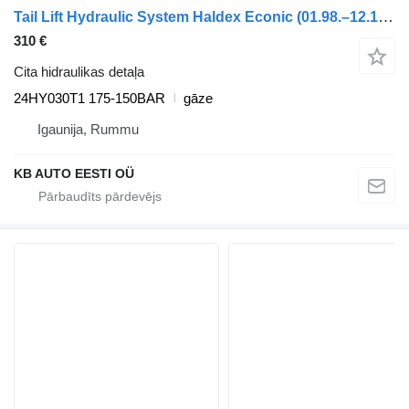
Tail Lift Hydraulic System Haldex Econic (01.98.–12.14.) 24HY030T1 paredzēts Mercedes-Benz Econic (1998-2014) kravas automašīnas
310 €
Cita hidraulikas detaļa
24HY030T1 175-150BAR
gāze
Igaunija, Rummu
KB AUTO EESTI OÜ