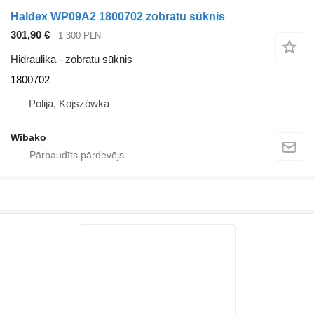
Haldex WP09A2 1800702 zobratu sūknis
301,90 €
1 300 PLN
Hidraulika - zobratu sūknis
1800702
Polija, Kojszówka
Wibako