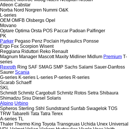
Atleon
Cabstar
Norba
Nord
Norgren
Nummi
O&K
L-series
OEM
OMFB
Olsbergs
Opel
Movano
Optare
Optima
Orsta
POS
Paccar
Padoan
Palfinger
PK
Parker
Pegaso
Penz
Poclain Hydraulics
Ponsse
Ergo
Fox
Scorpion
Wisent
Reggiana Riduttori
Reko
Renault
Magnum
Manager
Mascott
Maxity
Midliner
Midlum
Premium
T-
series
Rexroth
Ring
SAF
SMAG
SMP
Sachs
Salami
Sauer-Danfoss
Saurer
Scania
G-series
K-series
L-series
P-series
R-series
Scarab
Schaeff
SKL
Schmidt
Schmitz Cargobull
Schmitz Rotos
Setra
Shibaura
Shimadzu
Sisu Diesel
Solaris
Alpino
Urbino
Spheros
Sterling
Stihl
Sundstrand
Sunfab
Swagelok
TOS
TRW
Tabarelli
Tata
Tatra
Terex
A-series
TL
Thaler
Thermo King
Toyota
Transgruas
Uchida
Unex
Universal