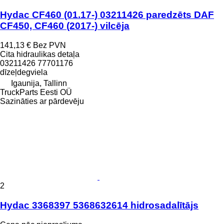
Hydac CF460 (01.17-) 03211426 paredzēts DAF
CF450, CF460 (2017-) vilcēja
141,13 €
Bez PVN
Cita hidraulikas detaļa
03211426 77701176
dīzeļdegviela
Igaunija, Tallinn
TruckParts Eesti OÜ
Sazināties ar pārdevēju
2
Hydac 3368397 5368632614 hidrosadalītājs