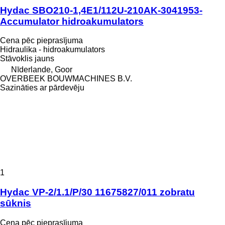
Hydac SBO210-1,4E1/112U-210AK-3041953-
Accumulator hidroakumulators
Cena pēc pieprasījuma
Hidraulika - hidroakumulators
Stāvoklis
jauns
Nīderlande, Goor
OVERBEEK BOUWMACHINES B.V.
Sazināties ar pārdevēju
1
Hydac VP-2/1.1/P/30 11675827/011 zobratu
sūknis
Cena pēc pieprasījuma