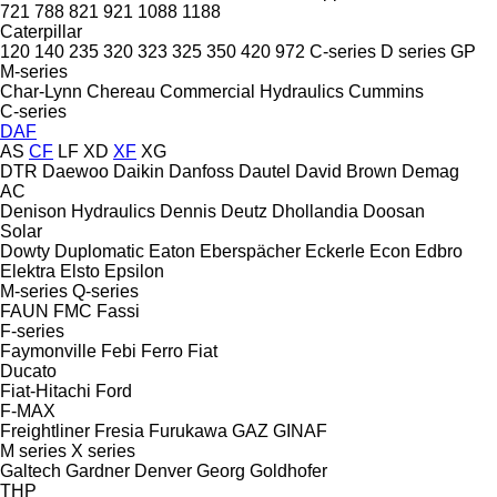
721
788
821
921
1088
1188
Caterpillar
120
140
235
320
323
325
350
420
972
C-series
D series
GP
M-series
Char-Lynn
Chereau
Commercial Hydraulics
Cummins
C-series
DAF
AS
CF
LF
XD
XF
XG
DTR
Daewoo
Daikin
Danfoss
Dautel
David Brown
Demag
AC
Denison Hydraulics
Dennis
Deutz
Dhollandia
Doosan
Solar
Dowty
Duplomatic
Eaton
Eberspächer
Eckerle
Econ
Edbro
Elektra
Elsto
Epsilon
M-series
Q-series
FAUN
FMC
Fassi
F-series
Faymonville
Febi
Ferro
Fiat
Ducato
Fiat-Hitachi
Ford
F-MAX
Freightliner
Fresia
Furukawa
GAZ
GINAF
M series
X series
Galtech
Gardner Denver
Georg
Goldhofer
THP