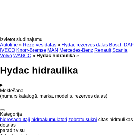
Izvietot sludinājumu
Autoline
»
Rezerves daļas
»
Hydac rezerves daļas
Bosch
DAF
IVECO
Knorr-Bremse
MAN
Mercedes-Benz
Renault
Scania
Volvo
WABCO
»
Hydac hidraulika
»
Hydac hidraulika
Meklēšana
(numurs katalogā, marka, modelis, rezerves daļas)
Kategorija
hidrosadalītāji
hidroakumulatori
zobratu sūkņi
citas hidraulikas
detaļas
parādīt visu