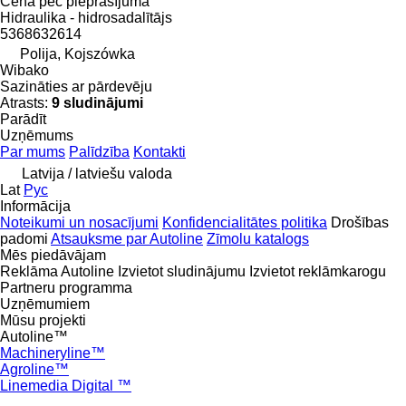
Cena pēc pieprasījuma
Hidraulika - hidrosadalītājs
5368632614
Polija, Kojszówka
Wibako
Sazināties ar pārdevēju
Atrasts:
9 sludinājumi
Parādīt
Uzņēmums
Par mums
Palīdzība
Kontakti
Latvija / latviešu valoda
Lat
Рус
Informācija
Noteikumi un nosacījumi
Konfidencialitātes politika
Drošības
padomi
Atsauksme par Autoline
Zīmolu katalogs
Mēs piedāvājam
Reklāma Autoline
Izvietot sludinājumu
Izvietot reklāmkarogu
Partneru programma
Uzņēmumiem
Mūsu projekti
Autoline™
Machineryline™
Agroline™
Linemedia Digital ™