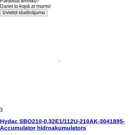
Pārdodat tehniku?
Dariet to kopā ar mums!
Izvietot sludinājumu
3
Hydac SBO210-0,32E1/112U-210AK-3041895-
Accumulator hidroakumulators