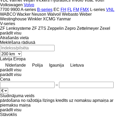
VDL
Valmet
Veljan
Vickers Hydraulics
Vivolo
Voac
Voith
Volkswagen
Volvo
7700
9900
A-series
B-series
EC
FH
FL
FM
FMX
L-series
VNL
WABCO
Wacker Neuson
Walvoil
Webasto
Weber
Westinghouse
Winkler
XCMG
Yanmar
V-series
ZF Lenksysteme
ZF
ZTS
Zeppelin
Zepro
Zettelmeyer
Zexel
parādīt visu
Atrašanās vieta
Meklēšana rādiusā
Latvija
Eiropa
Nīderlande
Polija
Igaunija
Lietuva
parādīt visu
parādīt visu
Cena
–
Sludinājuma veids
pārdošana
no ražotāja
līzings
kredīts
uz nomaksu
apmaiņa ar
piemaksu
maiņa
parādīt visu
Stāvoklis