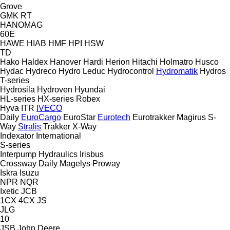
Grove
GMK
RT
HANOMAG
60E
HAWE
HIAB
HMF
HPI
HSW
TD
Hako
Haldex
Hanover
Hardi
Herion
Hitachi
Holmatro
Husco
Hydac
Hydreco
Hydro Leduc
Hydrocontrol
Hydromatik
Hydros
T-series
Hydrosila
Hydroven
Hyundai
HL-series
HX-series
Robex
Hyva
ITR
IVECO
Daily
EuroCargo
EuroStar
Eurotech
Eurotrakker
Magirus
S-
Way
Stralis
Trakker
X-Way
Indexator
International
S-series
Interpump Hydraulics
Irisbus
Crossway
Daily
Magelys
Proway
Iskra
Isuzu
NPR
NQR
Ixetic
JCB
1CX
4CX
JS
JLG
10
JSB
John Deere