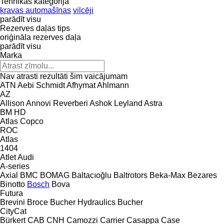
Tehnikas kategorija
kravas automašīnas
vilcēji
parādīt visu
Rezerves daļas tips
oriģināla rezerves daļa
parādīt visu
Marka
Nav atrasti rezultāti šim vaicājumam
ATN
Aebi Schmidt
Afhymat
Ahlmann
AZ
Allison
Annovi Reverberi
Ashok Leyland
Astra
BM
HD
Atlas Copco
ROC
Atlas
1404
Atlet
Audi
A-series
Axial
BMC
BOMAG
Baltacıoğlu
Baltrotors
Beka-Max
Bezares
Binotto
Bosch
Bova
Futura
Brevini
Broce
Bucher Hydraulics
Bucher
CityCat
Bürkert
CAB
CNH
Camozzi
Carrier
Casappa
Case