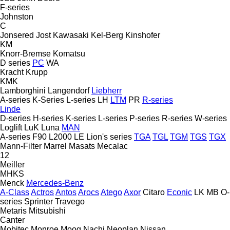
F-series
Johnston
C
Jonsered
Jost
Kawasaki
Kel-Berg
Kinshofer
KM
Knorr-Bremse
Komatsu
D series
PC
WA
Kracht
Krupp
KMK
Lamborghini
Langendorf
Liebherr
A-series
K-Series
L-series
LH
LTM
PR
R-series
Linde
D-series
H-series
K-series
L-series
P-series
R-series
W-series
Loglift
LuK
Luna
MAN
A-series
F90
L2000
LE
Lion's series
TGA
TGL
TGM
TGS
TGX
Mann-Filter
Marrel
Masats
Mecalac
12
Meiller
MHKS
Menck
Mercedes-Benz
A-Class
Actros
Antos
Arocs
Atego
Axor
Citaro
Econic
LK
MB
O-
series
Sprinter
Travego
Metaris
Mitsubishi
Canter
Mobitec
Monroe
Moog
Nachi
Neoplan
Nissan