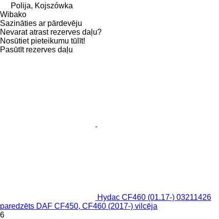
Polija, Kojszówka
Wibako
Sazināties ar pārdevēju
Nevarat atrast rezerves daļu?
Nosūtiet pieteikumu tūlīt!
Pasūtīt rezerves daļu
Hydac CF460 (01.17-) 03211426
paredzēts DAF CF450, CF460 (2017-) vilcēja
6