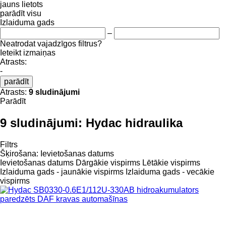
jauns
lietots
parādīt visu
Izlaiduma gads
–
Neatrodat vajadzīgos filtrus?
Ieteikt izmaiņas
Atrasts:
-
parādīt
Atrasts:
9 sludinājumi
Parādīt
9 sludinājumi:
Hydac hidraulika
Filtrs
Šķirošana
:
Ievietošanas datums
Ievietošanas datums
Dārgākie vispirms
Lētākie vispirms
Izlaiduma gads - jaunākie vispirms
Izlaiduma gads - vecākie
vispirms