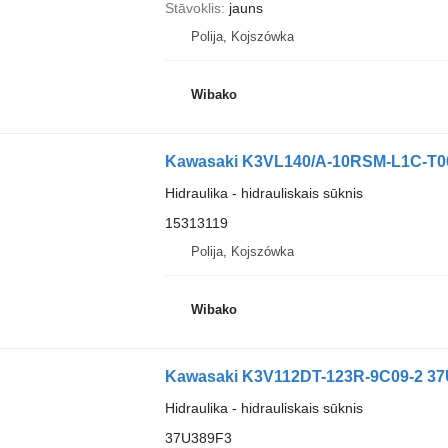
Stāvoklis
jauns
Polija, Kojszówka
Wibako
Kawasaki K3VL140/A-10RSM-L1C-T004
Hidraulika - hidrauliskais sūknis
15313119
Polija, Kojszówka
Wibako
Kawasaki K3V112DT-123R-9C09-2 37U
Hidraulika - hidrauliskais sūknis
37U389F3