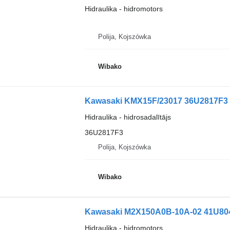
Hidraulika - hidromotors
Polija, Kojszówka
Wibako
Kawasaki KMX15F/23017 36U2817F3 h
Hidraulika - hidrosadalītājs
36U2817F3
Polija, Kojszówka
Wibako
Kawasaki M2X150A0B-10A-02 41U804
Hidraulika - hidromotors