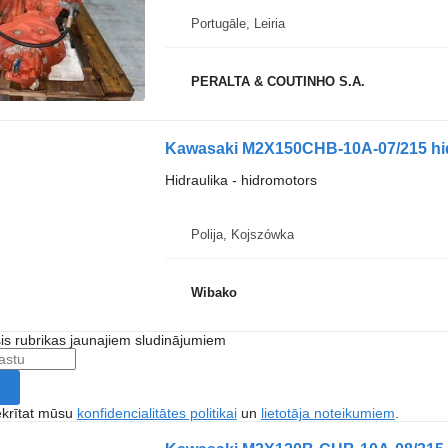
Portugāle, Leiria
PERALTA & COUTINHO S.A.
Kawasaki M2X150CHB-10A-07/215 hi
Hidraulika - hidromotors
Polija, Kojszówka
Wibako
šis rubrikas jaunajiem sludinājumiem
ekrītat mūsu
konfidencialitātes politikai
un
lietotāja noteikumiem
.