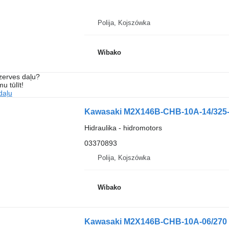
Polija, Kojszówka
Wibako
ezerves daļu?
u tūlīt!
daļu
Kawasaki M2X146B-CHB-10A-14/325-
Hidraulika - hidromotors
03370893
Polija, Kojszówka
Wibako
Kawasaki M2X146B-CHB-10A-06/270 