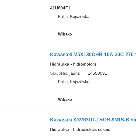
41U804F1
Polija, Kojszówka
Wibako
Kawasaki M5X130CHB-10A-30C-270-1
Hidraulika - hidromotors
Stāvoklis
jauns
14550091
Polija, Kojszówka
Wibako
Kawasaki K3V63DT-1ROR-9N1S-B hidr
Hidraulika - hidrauliskais sūknis