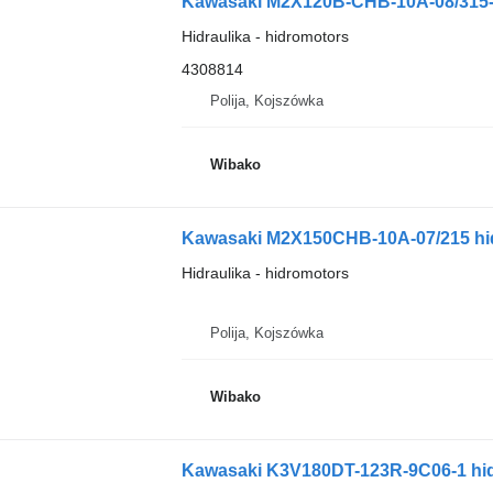
Kawasaki M2X120B-CHB-10A-08/315-
Hidraulika - hidromotors
4308814
Polija, Kojszówka
Wibako
Kawasaki M2X150CHB-10A-07/215 hi
Hidraulika - hidromotors
Polija, Kojszówka
Wibako
Kawasaki K3V180DT-123R-9C06-1 hidr