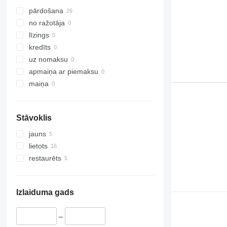
pārdošana
no ražotāja
līzings
kredīts
uz nomaksu
apmaiņa ar piemaksu
maiņa
Stāvoklis
jauns
lietots
restaurēts
Izlaiduma gads
–