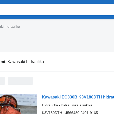
ki hidraulika
umi:
Kawasaki hidraulika
Kawasaki EC330B K3V180DTH hidraul
Hidraulika - hidrauliskais sūknis
K3V180DTH 14566480 2401-9165