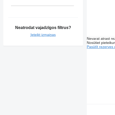
Neatrodat vajadzīgos filtrus?
Ieteikt izmaiņas
Nevarat atrast r
Nosūtiet pieteikum
Pasūtīt rezerves 