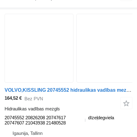
VOLVO,KISSLING 20745552 hidraulikas vadības mezgls paredzēts Volvo B7, B8, B9, B12 bus (2005-) autobusa
164,52 €
Bez PVN
Hidraulikas vadības mezgls
20745552 20826208 20747617
dīzeļdegviela
20747607 21043938 21480528
Igaunija, Tallinn