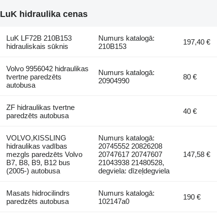
LuK hidraulika cenas
LuK LF72B 210B153
Numurs katalogā:
197,40 €
hidrauliskais sūknis
210B153
Volvo 9956042 hidraulikas
Numurs katalogā:
tvertne paredzēts
80 €
20904990
autobusa
ZF hidraulikas tvertne
40 €
paredzēts autobusa
VOLVO,KISSLING
Numurs katalogā:
hidraulikas vadības
20745552 20826208
mezgls paredzēts Volvo
20747617 20747607
147,58 €
B7, B8, B9, B12 bus
21043938 21480528,
(2005-) autobusa
degviela: dīzeļdegviela
Masats hidrocilindrs
Numurs katalogā:
190 €
paredzēts autobusa
102147a0