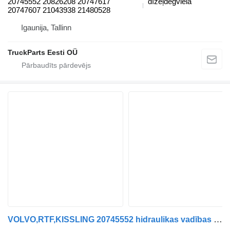
20745552 20826208 20747617
dīzeļdegviela
20747607 21043938 21480528
Igaunija, Tallinn
TruckParts Eesti OÜ
VOLVO,RTF,KISSLING 20745552 hidraulikas vadības mezgls paredzēts Volvo B6, B7, B9, B10, B12 bus (1978-2011) autobusa