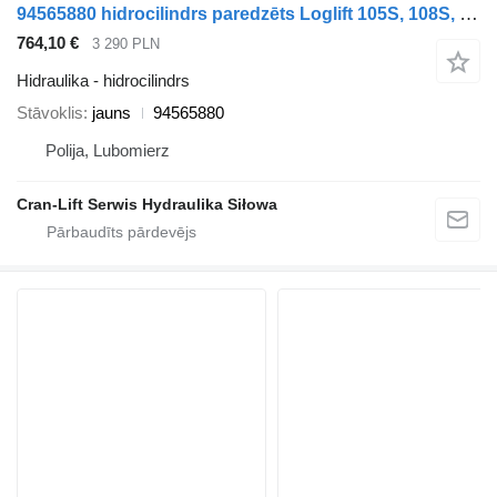
94565880 hidrocilindrs paredzēts Loglift 105S, 108S, 118S, 125 celtnis-manipulators
764,10 €
3 290 PLN
Hidraulika - hidrocilindrs
Stāvoklis
jauns
94565880
Polija, Lubomierz
Cran-Lift Serwis Hydraulika Siłowa