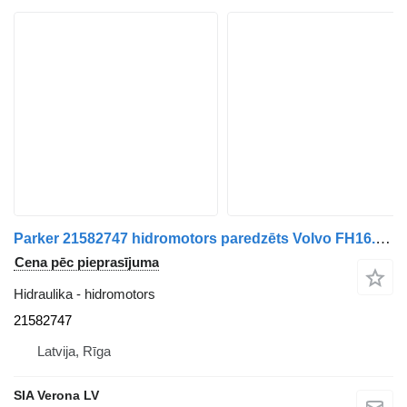
Parker 21582747 hidromotors paredzēts Volvo FH16.FH13,FH4 vilcēja
Cena pēc pieprasījuma
Hidraulika - hidromotors
21582747
Latvija, Rīga
SIA Verona LV