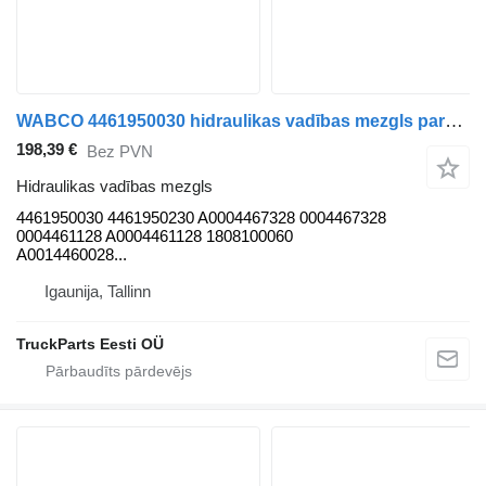
WABCO 4461950030 hidraulikas vadības mezgls paredzēts Solaris Urbino, Alpino, Vacanza (1999-) autobusa
198,39 €
Bez PVN
Hidraulikas vadības mezgls
4461950030 4461950230 A0004467328 0004467328
0004461128 A0004461128 1808100060
A0014460028...
Igaunija, Tallinn
TruckParts Eesti OÜ