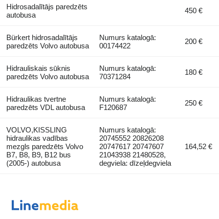
Hidrosadalītājs paredzēts
450 €
autobusa
Bürkert hidrosadalītājs
Numurs katalogā:
200 €
paredzēts Volvo autobusa
00174422
Hidrauliskais sūknis
Numurs katalogā:
180 €
paredzēts Volvo autobusa
70371284
Hidraulikas tvertne
Numurs katalogā:
250 €
paredzēts VDL autobusa
F120687
VOLVO,KISSLING
Numurs katalogā:
hidraulikas vadības
20745552 20826208
mezgls paredzēts Volvo
20747617 20747607
164,52 €
B7, B8, B9, B12 bus
21043938 21480528,
(2005-) autobusa
degviela: dīzeļdegviela