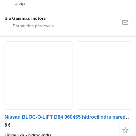
Latvija
Sia Gaismas motors
Nissan BLOC-O-LIFT D84 060455 hidrocilindrs paredzēts Neoplan N316 autobusa
8 €
Hidraulika - hidrocilindrs