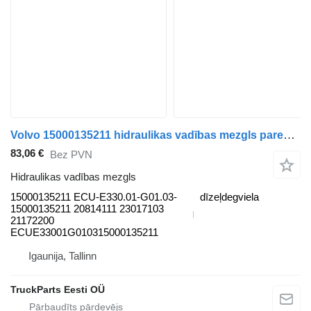
Volvo 15000135211 hidraulikas vadības mezgls paredzēts Volvo B7, B8, B9, B12 bus (2005-) autobusa
83,06 €
Bez PVN
Hidraulikas vadības mezgls
15000135211 ECU-E330.01-G01.03-
dīzeļdegviela
15000135211 20814111 23017103
21172200
ECUE33001G010315000135211
Igaunija, Tallinn
TruckParts Eesti OÜ