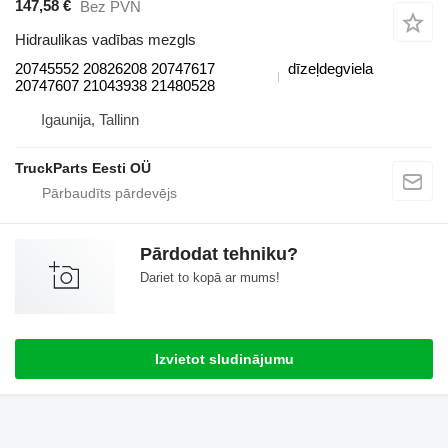
147,58 €
Bez PVN
Hidraulikas vadības mezgls
20745552 20826208 20747617
dīzeļdegviela
20747607 21043938 21480528
Igaunija, Tallinn
TruckParts Eesti OÜ
Pārdodat tehniku?
Dariet to kopā ar mums!
Izvietot sludinājumu