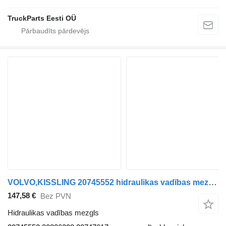
TruckParts Eesti OÜ
VOLVO,KISSLING 20745552 hidraulikas vadības mezgls paredzēts Volvo B7, B8, B9, B12 bus (2005-) autobusa
147,58 €
Bez PVN
Hidraulikas vadības mezgls