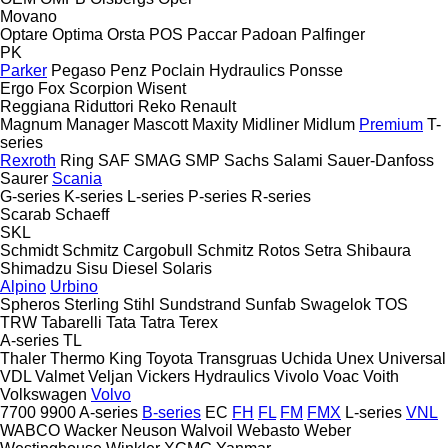
Movano
Optare
Optima
Orsta
POS
Paccar
Padoan
Palfinger
PK
Parker
Pegaso
Penz
Poclain Hydraulics
Ponsse
Ergo
Fox
Scorpion
Wisent
Reggiana Riduttori
Reko
Renault
Magnum
Manager
Mascott
Maxity
Midliner
Midlum
Premium
T-
series
Rexroth
Ring
SAF
SMAG
SMP
Sachs
Salami
Sauer-Danfoss
Saurer
Scania
G-series
K-series
L-series
P-series
R-series
Scarab
Schaeff
SKL
Schmidt
Schmitz Cargobull
Schmitz Rotos
Setra
Shibaura
Shimadzu
Sisu Diesel
Solaris
Alpino
Urbino
Spheros
Sterling
Stihl
Sundstrand
Sunfab
Swagelok
TOS
TRW
Tabarelli
Tata
Tatra
Terex
A-series
TL
Thaler
Thermo King
Toyota
Transgruas
Uchida
Unex
Universal
VDL
Valmet
Veljan
Vickers Hydraulics
Vivolo
Voac
Voith
Volkswagen
Volvo
7700
9900
A-series
B-series
EC
FH
FL
FM
FMX
L-series
VNL
WABCO
Wacker Neuson
Walvoil
Webasto
Weber