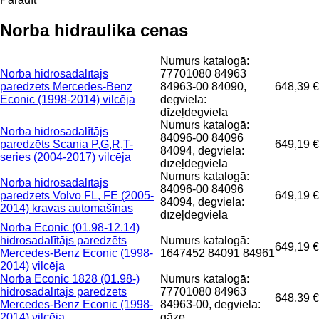
Norba hidraulika cenas
Numurs katalogā:
Norba hidrosadalītājs
77701080 84963
paredzēts Mercedes-Benz
84963-00 84090,
648,39 €
Econic (1998-2014) vilcēja
degviela:
dīzeļdegviela
Numurs katalogā:
Norba hidrosadalītājs
84096-00 84096
paredzēts Scania P,G,R,T-
649,19 €
84094, degviela:
series (2004-2017) vilcēja
dīzeļdegviela
Numurs katalogā:
Norba hidrosadalītājs
84096-00 84096
paredzēts Volvo FL, FE (2005-
649,19 €
84094, degviela:
2014) kravas automašīnas
dīzeļdegviela
Norba Econic (01.98-12.14)
hidrosadalītājs paredzēts
Numurs katalogā:
649,19 €
Mercedes-Benz Econic (1998-
1647452 84091 84961
2014) vilcēja
Norba Econic 1828 (01.98-)
Numurs katalogā:
hidrosadalītājs paredzēts
77701080 84963
648,39 €
Mercedes-Benz Econic (1998-
84963-00, degviela:
2014) vilcēja
gāze