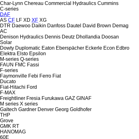
Char-Lynn
Chereau
Commercial Hydraulics
Cummins
C-series
DAF
AS
CF
LF
XD
XF
XG
DTR
Daewoo
Daikin
Danfoss
Dautel
David Brown
Demag
AC
Denison Hydraulics
Dennis
Deutz
Dhollandia
Doosan
Solar
Dowty
Duplomatic
Eaton
Eberspächer
Eckerle
Econ
Edbro
Elektra
Elsto
Epsilon
M-series
Q-series
FAUN
FMC
Fassi
F-series
Faymonville
Febi
Ferro
Fiat
Ducato
Fiat-Hitachi
Ford
F-MAX
Freightliner
Fresia
Furukawa
GAZ
GINAF
M series
X series
Galtech
Gardner Denver
Georg
Goldhofer
THP
Grove
GMK
RT
HANOMAG
60E