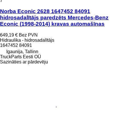
7
Norba Econic 2628 1647452 84091
hidrosadalītājs paredzēts Mercedes-Benz
Econic (1998-2014) kravas automašīnas
649,19 €
Bez PVN
Hidraulika - hidrosadalītājs
1647452 84091
Igaunija, Tallinn
TruckParts Eesti OÜ
Sazināties ar pārdevēju