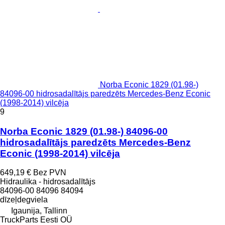
Norba Econic 1829 (01.98-)
84096-00 hidrosadalītājs paredzēts Mercedes-Benz Econic
(1998-2014) vilcēja
9
Norba Econic 1829 (01.98-) 84096-00
hidrosadalītājs paredzēts Mercedes-Benz
Econic (1998-2014) vilcēja
649,19 €
Bez PVN
Hidraulika - hidrosadalītājs
84096-00 84096 84094
dīzeļdegviela
Igaunija, Tallinn
TruckParts Eesti OÜ