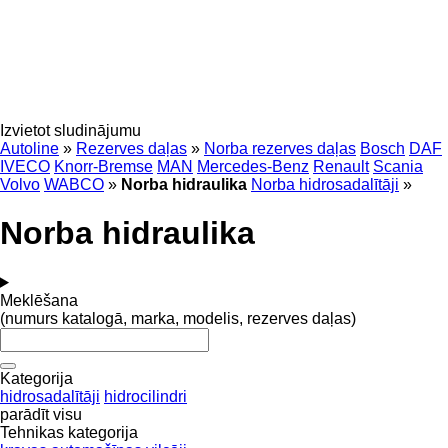
Izvietot sludinājumu
Autoline
»
Rezerves daļas
»
Norba rezerves daļas
Bosch
DAF
IVECO
Knorr-Bremse
MAN
Mercedes-Benz
Renault
Scania
Volvo
WABCO
»
Norba hidraulika
Norba hidrosadalītāji
»
Norba hidraulika
Meklēšana
(numurs katalogā, marka, modelis, rezerves daļas)
Kategorija
hidrosadalītāji
hidrocilindri
parādīt visu
Tehnikas kategorija