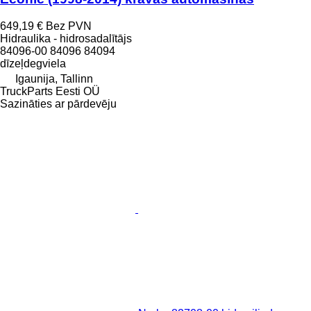
649,19 €
Bez PVN
Hidraulika - hidrosadalītājs
84096-00 84096 84094
dīzeļdegviela
Igaunija, Tallinn
TruckParts Eesti OÜ
Sazināties ar pārdevēju