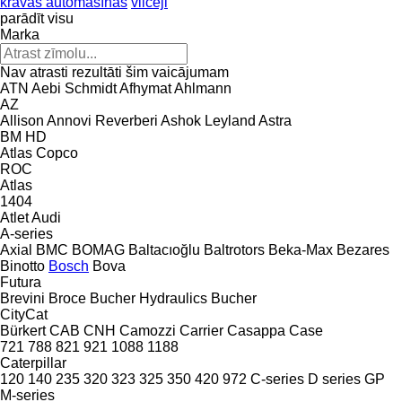
kravas automašīnas
vilcēji
parādīt visu
Marka
Nav atrasti rezultāti šim vaicājumam
ATN
Aebi Schmidt
Afhymat
Ahlmann
AZ
Allison
Annovi Reverberi
Ashok Leyland
Astra
BM
HD
Atlas Copco
ROC
Atlas
1404
Atlet
Audi
A-series
Axial
BMC
BOMAG
Baltacıoğlu
Baltrotors
Beka-Max
Bezares
Binotto
Bosch
Bova
Futura
Brevini
Broce
Bucher Hydraulics
Bucher
CityCat
Bürkert
CAB
CNH
Camozzi
Carrier
Casappa
Case
721
788
821
921
1088
1188
Caterpillar
120
140
235
320
323
325
350
420
972
C-series
D series
GP
M-series