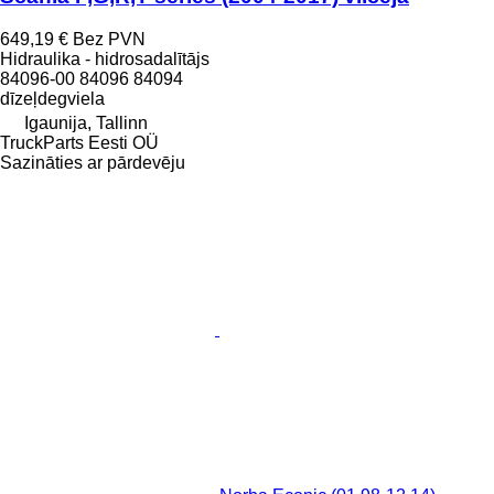
649,19 €
Bez PVN
Hidraulika - hidrosadalītājs
84096-00 84096 84094
dīzeļdegviela
Igaunija, Tallinn
TruckParts Eesti OÜ
Sazināties ar pārdevēju