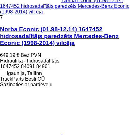
Norba Econic (01.98-12.14)
1647452 hidrosadalītājs paredzēts Mercedes-Benz Econic
(1998-2014) vilcēja
7
Norba Econic (01.98-12.14) 1647452
hidrosadalītājs paredzēts Mercedes-Benz
Econic (1998-2014) vilcēja
649,19 €
Bez PVN
Hidraulika - hidrosadalītājs
1647452 84091 84961
Igaunija, Tallinn
TruckParts Eesti OÜ
Sazināties ar pārdevēju