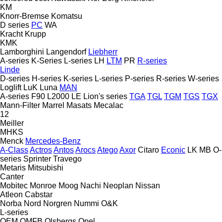
KM
Knorr-Bremse
Komatsu
D series
PC
WA
Kracht
Krupp
KMK
Lamborghini
Langendorf
Liebherr
A-series
K-Series
L-series
LH
LTM
PR
R-series
Linde
D-series
H-series
K-series
L-series
P-series
R-series
W-series
Loglift
LuK
Luna
MAN
A-series
F90
L2000
LE
Lion's series
TGA
TGL
TGM
TGS
TGX
Mann-Filter
Marrel
Masats
Mecalac
12
Meiller
MHKS
Menck
Mercedes-Benz
A-Class
Actros
Antos
Arocs
Atego
Axor
Citaro
Econic
LK
MB
O-
series
Sprinter
Travego
Metaris
Mitsubishi
Canter
Mobitec
Monroe
Moog
Nachi
Neoplan
Nissan
Atleon
Cabstar
Norba
Nord
Norgren
Nummi
O&K
L-series
OEM
OMFB
Olsbergs
Opel