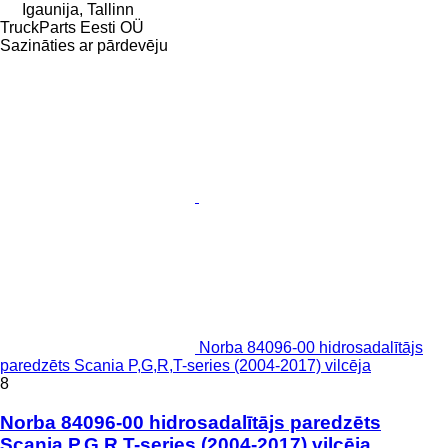
Igaunija, Tallinn
TruckParts Eesti OÜ
Sazināties ar pārdevēju
Norba 84096-00 hidrosadalītājs
paredzēts Scania P,G,R,T-series (2004-2017) vilcēja
8
Norba 84096-00 hidrosadalītājs paredzēts
Scania P,G,R,T-series (2004-2017) vilcēja