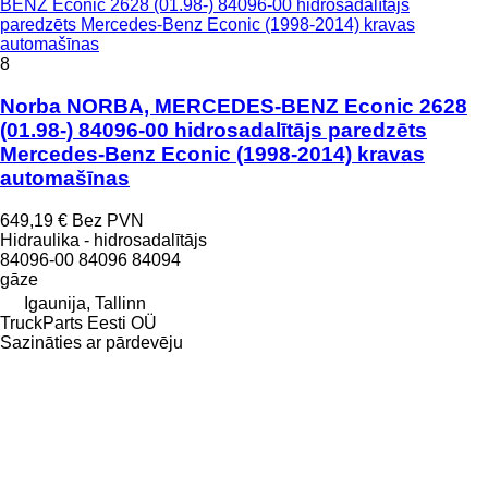
BENZ Econic 2628 (01.98-) 84096-00 hidrosadalītājs
paredzēts Mercedes-Benz Econic (1998-2014) kravas
automašīnas
8
Norba NORBA, MERCEDES-BENZ Econic 2628
(01.98-) 84096-00 hidrosadalītājs paredzēts
Mercedes-Benz Econic (1998-2014) kravas
automašīnas
649,19 €
Bez PVN
Hidraulika - hidrosadalītājs
84096-00 84096 84094
gāze
Igaunija, Tallinn
TruckParts Eesti OÜ
Sazināties ar pārdevēju