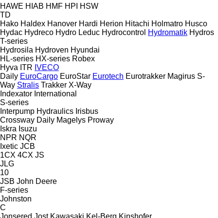
HAWE
HIAB
HMF
HPI
HSW
TD
Hako
Haldex
Hanover
Hardi
Herion
Hitachi
Holmatro
Husco
Hydac
Hydreco
Hydro Leduc
Hydrocontrol
Hydromatik
Hydros
T-series
Hydrosila
Hydroven
Hyundai
HL-series
HX-series
Robex
Hyva
ITR
IVECO
Daily
EuroCargo
EuroStar
Eurotech
Eurotrakker
Magirus
S-
Way
Stralis
Trakker
X-Way
Indexator
International
S-series
Interpump Hydraulics
Irisbus
Crossway
Daily
Magelys
Proway
Iskra
Isuzu
NPR
NQR
Ixetic
JCB
1CX
4CX
JS
JLG
10
JSB
John Deere
F-series
Johnston
C
Jonsered
Jost
Kawasaki
Kel-Berg
Kinshofer