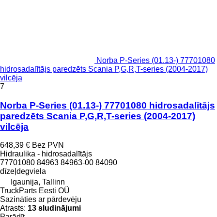
Norba P-Series (01.13-) 77701080
hidrosadalītājs paredzēts Scania P,G,R,T-series (2004-2017)
vilcēja
7
Norba P-Series (01.13-) 77701080 hidrosadalītājs
paredzēts Scania P,G,R,T-series (2004-2017)
vilcēja
648,39 €
Bez PVN
Hidraulika - hidrosadalītājs
77701080 84963 84963-00 84090
dīzeļdegviela
Igaunija, Tallinn
TruckParts Eesti OÜ
Sazināties ar pārdevēju
Atrasts:
13 sludinājumi
Parādīt