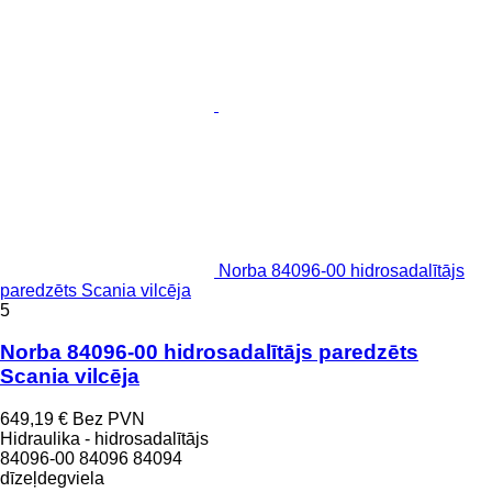
Norba 84096-00 hidrosadalītājs
paredzēts Scania vilcēja
5
Norba 84096-00 hidrosadalītājs paredzēts
Scania vilcēja
649,19 €
Bez PVN
Hidraulika - hidrosadalītājs
84096-00 84096 84094
dīzeļdegviela