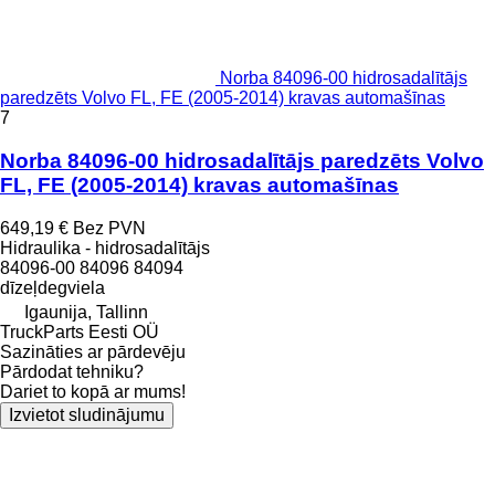
Norba 84096-00 hidrosadalītājs
paredzēts Volvo FL, FE (2005-2014) kravas automašīnas
7
Norba 84096-00 hidrosadalītājs paredzēts Volvo
FL, FE (2005-2014) kravas automašīnas
649,19 €
Bez PVN
Hidraulika - hidrosadalītājs
84096-00 84096 84094
dīzeļdegviela
Igaunija, Tallinn
TruckParts Eesti OÜ
Sazināties ar pārdevēju
Pārdodat tehniku?
Dariet to kopā ar mums!
Izvietot sludinājumu