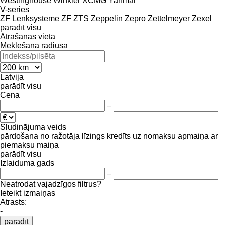
Westinghouse
Winkler
XCMG
Yanmar
V-series
ZF Lenksysteme
ZF
ZTS
Zeppelin
Zepro
Zettelmeyer
Zexel
parādīt visu
Atrašanās vieta
Meklēšana rādiusā
Latvija
parādīt visu
Cena
–
Sludinājuma veids
pārdošana
no ražotāja
līzings
kredīts
uz nomaksu
apmaiņa ar
piemaksu
maiņa
parādīt visu
Izlaiduma gads
–
Neatrodat vajadzīgos filtrus?
Ieteikt izmaiņas
Atrasts:
-
parādīt