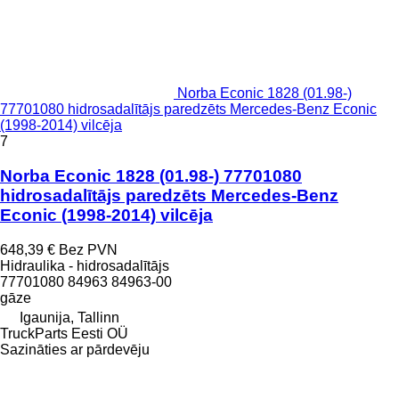
Norba Econic 1828 (01.98-)
77701080 hidrosadalītājs paredzēts Mercedes-Benz Econic
(1998-2014) vilcēja
7
Norba Econic 1828 (01.98-) 77701080
hidrosadalītājs paredzēts Mercedes-Benz
Econic (1998-2014) vilcēja
648,39 €
Bez PVN
Hidraulika - hidrosadalītājs
77701080 84963 84963-00
gāze
Igaunija, Tallinn
TruckParts Eesti OÜ
Sazināties ar pārdevēju