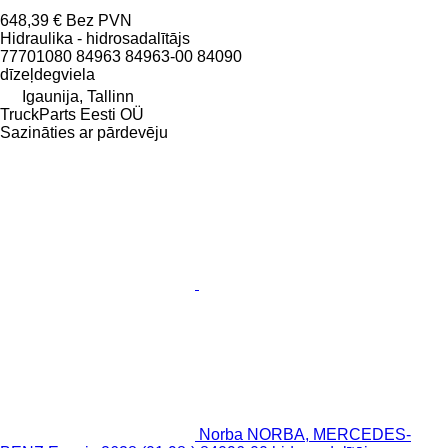
648,39 €
Bez PVN
Hidraulika - hidrosadalītājs
77701080 84963 84963-00 84090
dīzeļdegviela
Igaunija, Tallinn
TruckParts Eesti OÜ
Sazināties ar pārdevēju
Norba NORBA, MERCEDES-