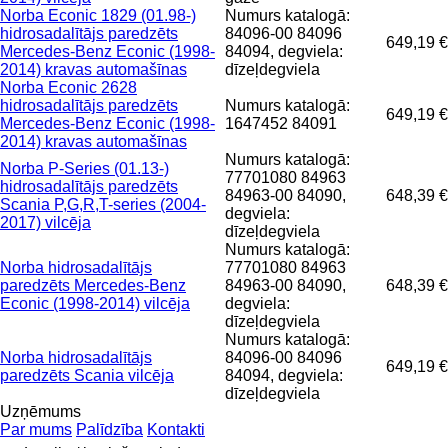
Norba Econic 1829 (01.98-)
Numurs katalogā:
hidrosadalītājs paredzēts
84096-00 84096
649,19 €
Mercedes-Benz Econic (1998-
84094, degviela:
2014) kravas automašīnas
dīzeļdegviela
Norba Econic 2628
hidrosadalītājs paredzēts
Numurs katalogā:
649,19 €
Mercedes-Benz Econic (1998-
1647452 84091
2014) kravas automašīnas
Numurs katalogā:
Norba P-Series (01.13-)
77701080 84963
hidrosadalītājs paredzēts
84963-00 84090,
648,39 €
Scania P,G,R,T-series (2004-
degviela:
2017) vilcēja
dīzeļdegviela
Numurs katalogā:
Norba hidrosadalītājs
77701080 84963
paredzēts Mercedes-Benz
84963-00 84090,
648,39 €
Econic (1998-2014) vilcēja
degviela:
dīzeļdegviela
Numurs katalogā:
Norba hidrosadalītājs
84096-00 84096
649,19 €
paredzēts Scania vilcēja
84094, degviela:
dīzeļdegviela
Uzņēmums
Par mums
Palīdzība
Kontakti