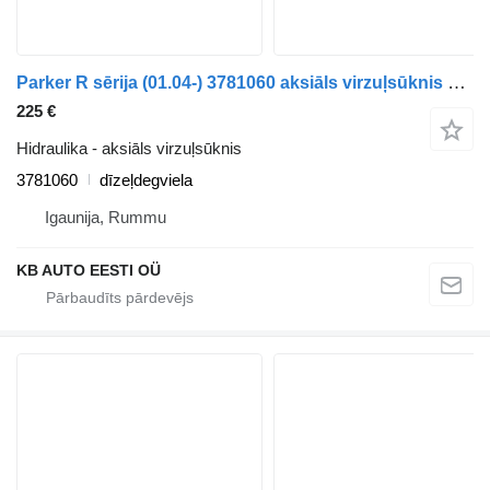
Parker R sērija (01.04-) 3781060 aksiāls virzuļsūknis paredzēts Scania P,G,R,T-series (2004-2017) kravas automašīnas
225 €
Hidraulika - aksiāls virzuļsūknis
3781060
dīzeļdegviela
Igaunija, Rummu
KB AUTO EESTI OÜ