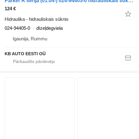
Parker R sērija (01.04-) 024-94405-0 hidrauliskais sūknis paredzēts Scania P,G,R,T-series (2004-2017) kravas automašīnas
124 €
Hidraulika - hidrauliskais sūknis
024-94405-0
dīzeļdegviela
Igaunija, Rummu
KB AUTO EESTI OÜ