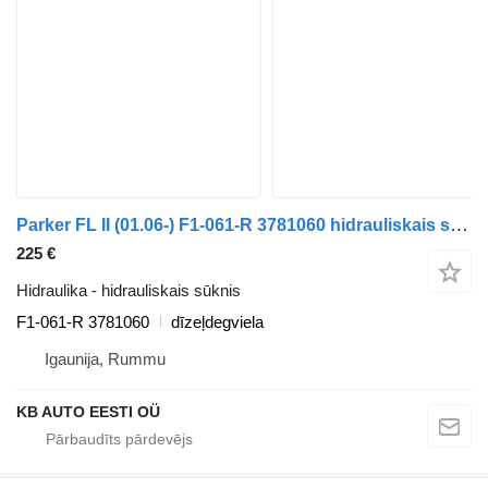
Parker FL II (01.06-) F1-061-R 3781060 hidrauliskais sūknis paredzēts Volvo FL, FE (2005-2014) kravas automašīnas
225 €
Hidraulika - hidrauliskais sūknis
F1-061-R 3781060
dīzeļdegviela
Igaunija, Rummu
KB AUTO EESTI OÜ