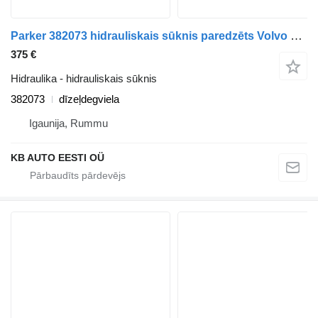
Parker 382073 hidrauliskais sūknis paredzēts Volvo FM7-FM12, FM, FMX (1998-2014) kravas automašīnas
375 €
Hidraulika - hidrauliskais sūknis
382073
dīzeļdegviela
Igaunija, Rummu
KB AUTO EESTI OÜ