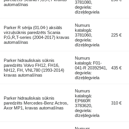
3781080,
automašīnas
degviela:
dīzeļdegviela
Numurs
Parker R sērija (01.04-) aksiāls
katalogā:
virzuļsūknis paredzēts Scania
3781060,
225 €
P,G,R,T-series (2004-2017) kravas
degviela:
automašīnas
dīzeļdegviela
Numurs
Parker hidrauliskais sūknis
katalogā: F01-
paredzēts Volvo FH12, FH16,
041-R 20392941,
435 €
NH12, FH, VNL780 (1993-2014)
degviela:
kravas automašīnas
dīzeļdegviela
Numurs
katalogā:
Parker hidrauliskais sūknis
EP660R
paredzēts Mercedes-Benz Actros,
310 €
3783620,
Axor MP1, kravas automašīnas
degviela:
dīzeļdegviela
Numurs