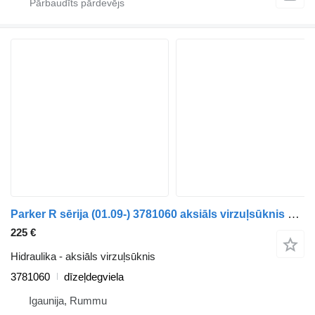
Parker R sērija (01.09-) 3781060 aksiāls virzuļsūknis paredzēts Scania P,G,R,T-series (2004-2017) kravas automašīnas
225 €
Hidraulika - aksiāls virzuļsūknis
3781060
dīzeļdegviela
Igaunija, Rummu