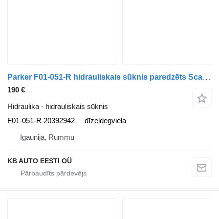
Parker F01-051-R hidrauliskais sūknis paredzēts Scania P,G,R,T-series (2004-2017) kravas automašīnas
190 €
Hidraulika - hidrauliskais sūknis
F01-051-R 20392942
dīzeļdegviela
Igaunija, Rummu
KB AUTO EESTI OÜ