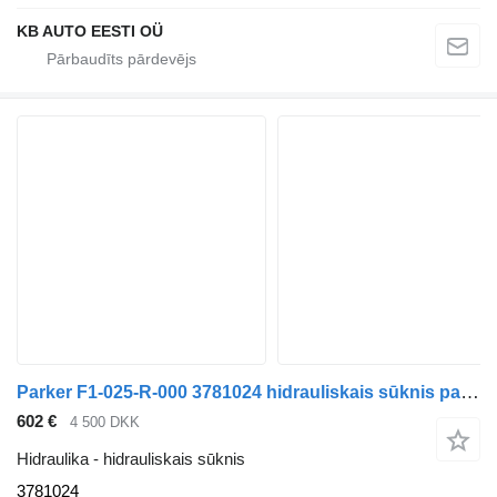
KB AUTO EESTI OÜ
Parker F1-025-R-000 3781024 hidrauliskais sūknis paredzēts kravas automašīnas
602 €
4 500 DKK
Hidraulika - hidrauliskais sūknis
3781024