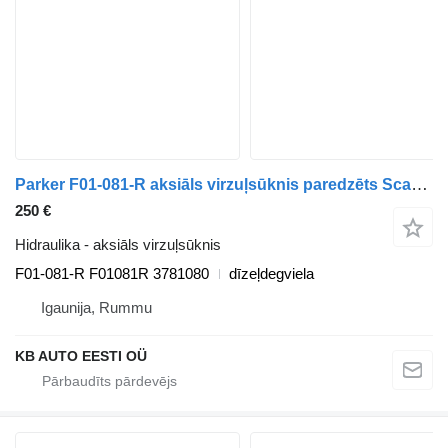
Parker F01-081-R aksiāls virzuļsūknis paredzēts Scania P,G,R,T kravas automašīnas
250 €
Hidraulika - aksiāls virzuļsūknis
F01-081-R F01081R 3781080
dīzeļdegviela
Igaunija, Rummu
KB AUTO EESTI OÜ