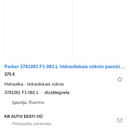
Parker 3781081 F1-081-L hidrauliskais sūknis paredzēts Scania P,G,R,T-series (2004-2017) kravas automašīnas
375 €
Hidraulika - hidrauliskais sūknis
3781081 F1-081-L
dīzeļdegviela
Igaunija, Rummu
KB AUTO EESTI OÜ