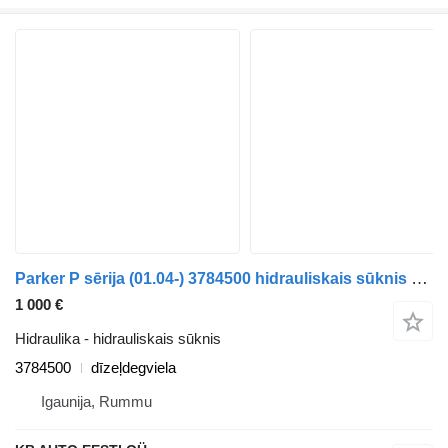
Parker P sērija (01.04-) 3784500 hidrauliskais sūknis paredzēts Scania P,G,R,T-series (2004-2017) kravas automašīnas
1 000 €
Hidraulika - hidrauliskais sūknis
3784500
dīzeļdegviela
Igaunija, Rummu