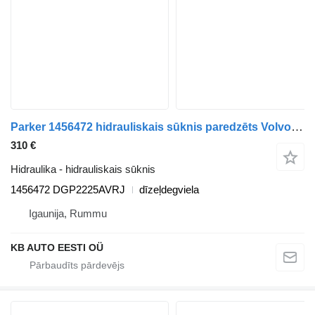
Parker 1456472 hidrauliskais sūknis paredzēts Volvo FM7-FM12, FM, FMX (1998-2014) kravas automašīnas
310 €
Hidraulika - hidrauliskais sūknis
1456472 DGP2225AVRJ
dīzeļdegviela
Igaunija, Rummu
KB AUTO EESTI OÜ