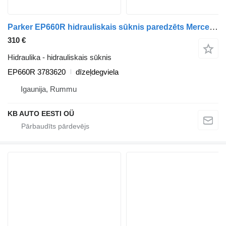
Parker EP660R hidrauliskais sūknis paredzēts Mercedes-Benz Actros, Axor MP1, kravas automašīnas
310 €
Hidraulika - hidrauliskais sūknis
EP660R 3783620
dīzeļdegviela
Igaunija, Rummu
KB AUTO EESTI OÜ