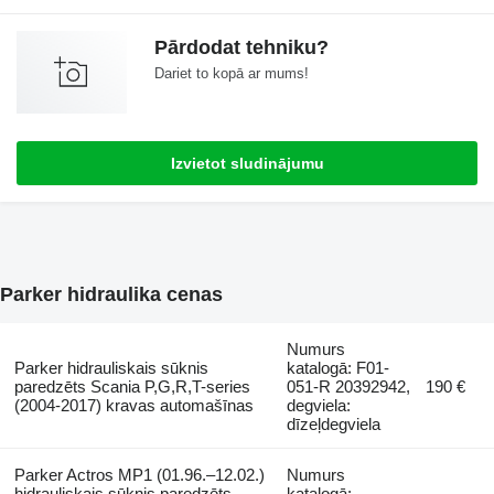
Pārdodat tehniku?
Dariet to kopā ar mums!
Izvietot sludinājumu
Parker hidraulika cenas
Numurs
Parker hidrauliskais sūknis
katalogā: F01-
paredzēts Scania P,G,R,T-series
051-R 20392942,
190 €
(2004-2017) kravas automašīnas
degviela:
dīzeļdegviela
Parker Actros MP1 (01.96.–12.02.)
Numurs
hidrauliskais sūknis paredzēts
katalogā: