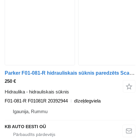
Parker F01-081-R hidrauliskais sūknis paredzēts Scania P,G,R,T-series (2004-2017) kravas automašīnas
250 €
Hidraulika - hidrauliskais sūknis
F01-081-R F01081R 20392944
dīzeļdegviela
Igaunija, Rummu
KB AUTO EESTI OÜ