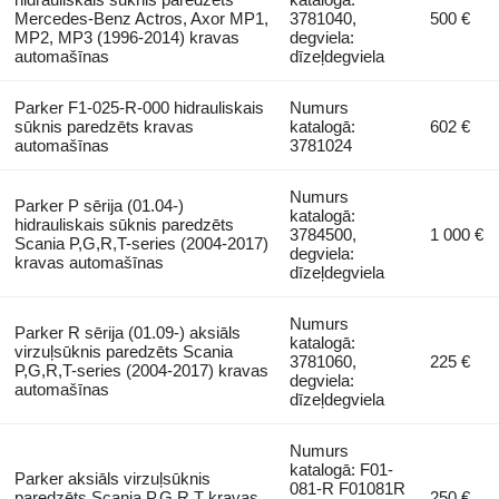
Mercedes-Benz Actros, Axor MP1,
3781040,
500 €
MP2, MP3 (1996-2014) kravas
degviela:
automašīnas
dīzeļdegviela
Parker F1-025-R-000 hidrauliskais
Numurs
sūknis paredzēts kravas
katalogā:
602 €
automašīnas
3781024
Numurs
Parker P sērija (01.04-)
katalogā:
hidrauliskais sūknis paredzēts
3784500,
1 000 €
Scania P,G,R,T-series (2004-2017)
degviela:
kravas automašīnas
dīzeļdegviela
Numurs
Parker R sērija (01.09-) aksiāls
katalogā:
virzuļsūknis paredzēts Scania
3781060,
225 €
P,G,R,T-series (2004-2017) kravas
degviela:
automašīnas
dīzeļdegviela
Numurs
katalogā: F01-
Parker aksiāls virzuļsūknis
081-R F01081R
paredzēts Scania P,G,R,T kravas
250 €