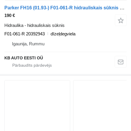
Parker FH16 (01.93-) F01-061-R hidrauliskais sūknis paredzēts Volvo FH12, FH16, NH12, FH, VNL780 (1993-2014) kravas automašīnas
190 €
Hidraulika - hidrauliskais sūknis
F01-061-R 20392943
dīzeļdegviela
Igaunija, Rummu
KB AUTO EESTI OÜ