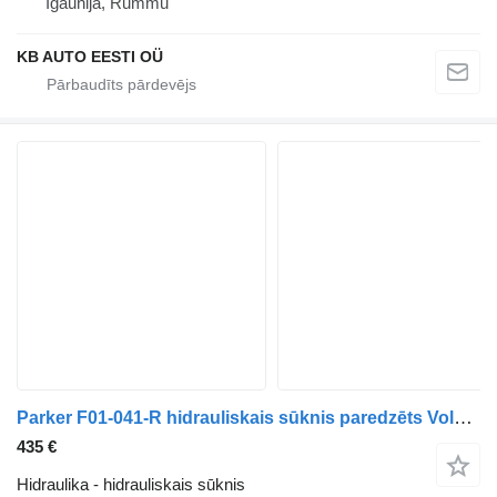
Igaunija, Rummu
KB AUTO EESTI OÜ
Parker F01-041-R hidrauliskais sūknis paredzēts Volvo FH12, FH16, NH12, FH, VNL780 (1993-2014) kravas automašīnas
435 €
Hidraulika - hidrauliskais sūknis