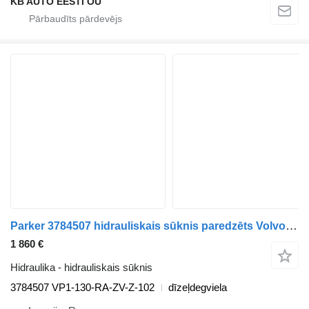
KB AUTO EESTI OÜ
Parker 3784507 hidrauliskais sūknis paredzēts Volvo FL, FE (2005-2014) kravas automašīnas
1 860 €
Hidraulika - hidrauliskais sūknis
3784507 VP1-130-RA-ZV-Z-102
dīzeļdegviela