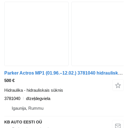
Parker Actros MP1 (01.96.–12.02.) 3781040 hidrauliskais sūknis paredzēts Mercedes-Benz Actros, Axor MP1, MP2, MP3 (1996-2014) kravas automašīnas
500 €
Hidraulika - hidrauliskais sūknis
3781040
dīzeļdegviela
Igaunija, Rummu
KB AUTO EESTI OÜ