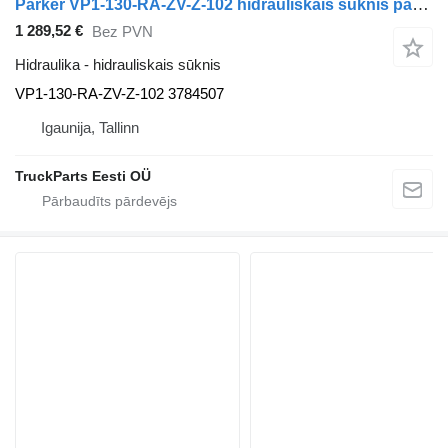
Parker VP1-130-RA-ZV-Z-102 hidrauliskais sūknis paredzēts Volvo FL, FE (2013-) vilcēja
1 289,52 €
Bez PVN
Hidraulika - hidrauliskais sūknis
VP1-130-RA-ZV-Z-102 3784507
Igaunija, Tallinn
TruckParts Eesti OÜ