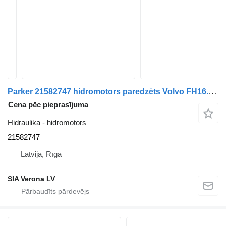
Parker 21582747 hidromotors paredzēts Volvo FH16.FH13,FH4 vilcēja
Cena pēc pieprasījuma
Hidraulika - hidromotors
21582747
Latvija, Rīga
SIA Verona LV