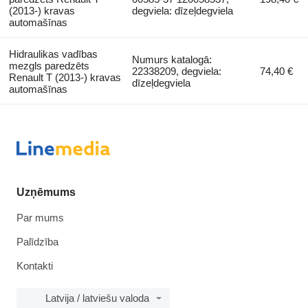
(2013-) kravas
degviela: dīzeļdegviela
automašīnas
Hidraulikas vadības
Numurs katalogā:
mezgls paredzēts
22338209, degviela:
74,40 €
Renault T (2013-) kravas
dīzeļdegviela
automašīnas
Uzņēmums
Par mums
Palīdzība
Kontakti
Latvija / latviešu valoda