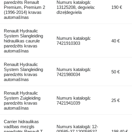
paredzēts Renault
Numurs katalogā:
Premium, Premium 2
13125208, degviela:
190 €
(1996-2014) kravas
dīzeļdegviela
automašīnas
Renault Hydraulic
System Slangleiding
Numurs katalogā:
hidraulikas caurule
40 €
7421910303
paredzēts kravas
automašīnas
Renault Hydraulic
System Slangleiding
Numurs katalogā:
50 €
paredzēts kravas
7421980034
automašīnas
Renault Hydraulic
System Zuigleiding
Numurs katalogā:
25 €
paredzēts kravas
7421941039
automašīnas
Carrier hidraulikas
vadības mezgls
Numurs katalogā: 12-
paredzēts Renault T
00585-37 120058537,
198,40 €