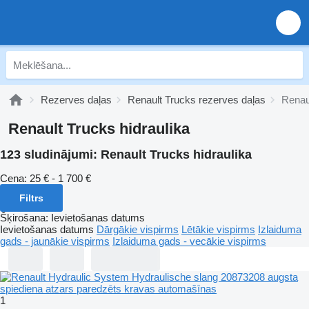
Rezerves daļas
Renault Trucks rezerves daļas
Renaul
Renault Trucks hidraulika
123 sludinājumi:
Renault Trucks hidraulika
Cena:
25 € - 1 700 €
Filtrs
Šķirošana
:
Ievietošanas datums
Ievietošanas datums
Dārgākie vispirms
Lētākie vispirms
Izlaiduma
gads - jaunākie vispirms
Izlaiduma gads - vecākie vispirms
1