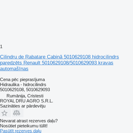
1
Cilindru de Rabatare Cabină 5010629108 hidrocilindrs
paredzēts Renault 5010629108/5010629093 kravas
automašīnas
Cena pēc pieprasījuma
Hidraulika - hidrocilindrs
5010629108, 5010629093
Rumānija, Cristesti
ROYAL DRU AGRO S.R.L.
Sazināties ar pārdevēju
Nevarat atrast rezerves daļu?
Nosūtiet pieteikumu tūlīt!
Pasūtīt rezerves daļu