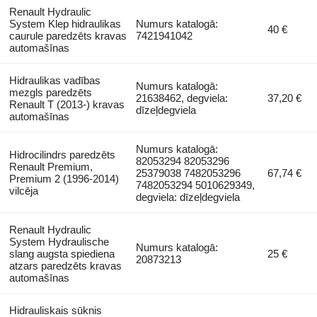
Renault Hydraulic
System Klep hidraulikas
Numurs katalogā:
40 €
caurule paredzēts kravas
7421941042
automašīnas
Hidraulikas vadības
Numurs katalogā:
mezgls paredzēts
21638462, degviela:
37,20 €
Renault T (2013-) kravas
dīzeļdegviela
automašīnas
Numurs katalogā:
Hidrocilindrs paredzēts
82053294 82053296
Renault Premium,
25379038 7482053296
67,74 €
Premium 2 (1996-2014)
7482053294 5010629349,
vilcēja
degviela: dīzeļdegviela
Renault Hydraulic
System Hydraulische
Numurs katalogā:
slang augsta spiediena
25 €
20873213
atzars paredzēts kravas
automašīnas
Hidrauliskais sūknis