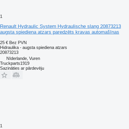
1
Renault Hydraulic System Hydraulische slang 20873213
augsta spiediena atzars paredzēts kravas automašīnas
25 €
Bez PVN
Hidraulika - augsta spiediena atzars
20873213
Nīderlande, Vuren
Truckparts1919
Sazināties ar pārdevēju
1