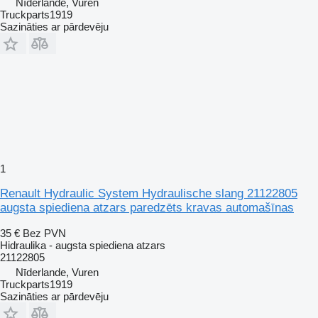
Nīderlande, Vuren
Truckparts1919
Sazināties ar pārdevēju
1
Renault Hydraulic System Hydraulische slang 21122805
augsta spiediena atzars paredzēts kravas automašīnas
35 €
Bez PVN
Hidraulika - augsta spiediena atzars
21122805
Nīderlande, Vuren
Truckparts1919
Sazināties ar pārdevēju