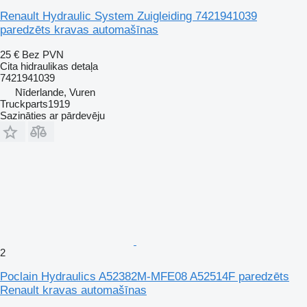
Renault Hydraulic System Zuigleiding 7421941039
paredzēts kravas automašīnas
25 €
Bez PVN
Cita hidraulikas detaļa
7421941039
Nīderlande, Vuren
Truckparts1919
Sazināties ar pārdevēju
2
Poclain Hydraulics A52382M-MFE08 A52514F paredzēts
Renault kravas automašīnas