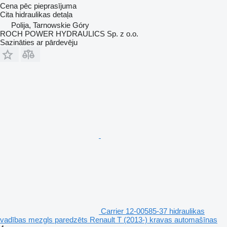
Cena pēc pieprasījuma
Cita hidraulikas detaļa
Polija, Tarnowskie Góry
ROCH POWER HYDRAULICS Sp. z o.o.
Sazināties ar pārdevēju
Carrier 12-00585-37 hidraulikas
vadības mezgls paredzēts Renault T (2013-) kravas automašīnas