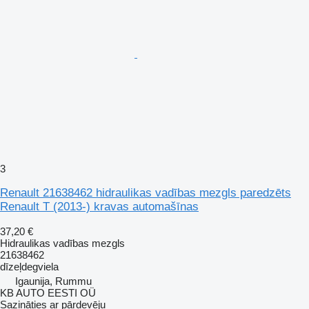
3
Renault 21638462 hidraulikas vadības mezgls paredzēts
Renault T (2013-) kravas automašīnas
37,20 €
Hidraulikas vadības mezgls
21638462
dīzeļdegviela
Igaunija, Rummu
KB AUTO EESTI OÜ
Sazināties ar pārdevēju