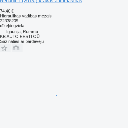
Renault T (2013-) kravas automašīnas
74,40 €
Hidraulikas vadības mezgls
22338209
dīzeļdegviela
Igaunija, Rummu
KB AUTO EESTI OÜ
Sazināties ar pārdevēju