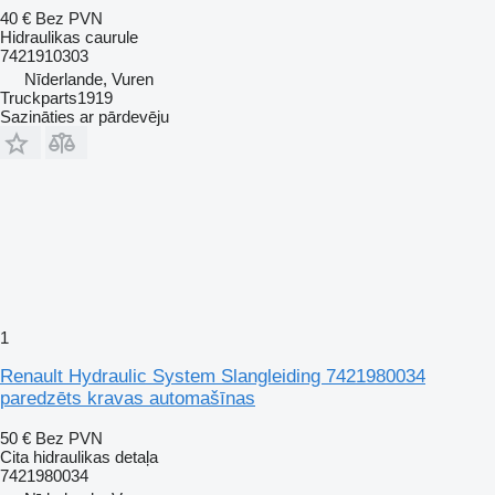
40 €
Bez PVN
Hidraulikas caurule
7421910303
Nīderlande, Vuren
Truckparts1919
Sazināties ar pārdevēju
1
Renault Hydraulic System Slangleiding 7421980034
paredzēts kravas automašīnas
50 €
Bez PVN
Cita hidraulikas detaļa
7421980034