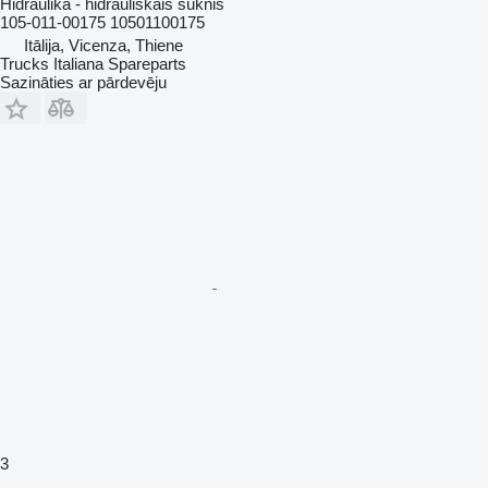
Hidraulika - hidrauliskais sūknis
105-011-00175 10501100175
Itālija, Vicenza, Thiene
Trucks Italiana Spareparts
Sazināties ar pārdevēju
3