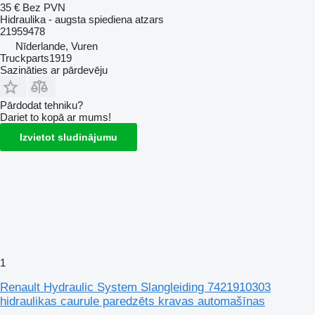
35 €
Bez PVN
Hidraulika - augsta spiediena atzars
21959478
Nīderlande, Vuren
Truckparts1919
Sazināties ar pārdevēju
Pārdodat tehniku?
Dariet to kopā ar mums!
Izvietot sludinājumu
1
Renault Hydraulic System Slangleiding 7421910303
hidraulikas caurule paredzēts kravas automašīnas