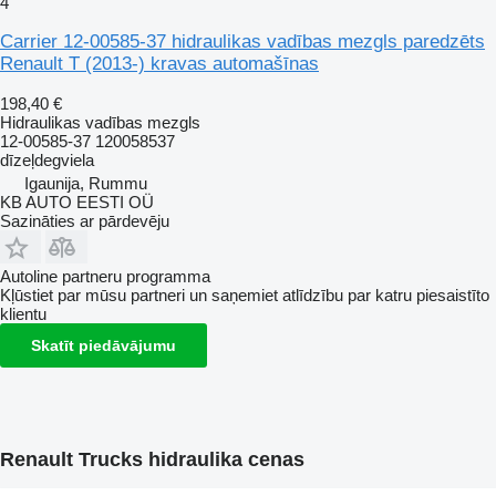
4
Carrier 12-00585-37 hidraulikas vadības mezgls paredzēts
Renault T (2013-) kravas automašīnas
198,40 €
Hidraulikas vadības mezgls
12-00585-37 120058537
dīzeļdegviela
Igaunija, Rummu
KB AUTO EESTI OÜ
Sazināties ar pārdevēju
Autoline partneru programma
Kļūstiet par mūsu partneri un saņemiet atlīdzību par katru piesaistīto
klientu
Skatīt piedāvājumu
Renault Trucks hidraulika cenas