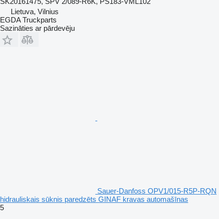
SK20161475, SPV 2/089-R6K, PS183-VML102
Lietuva, Vilnius
EGDA Truckparts
Sazināties ar pārdevēju
Sauer-Danfoss OPV1/015-R5P-RQN
hidrauliskais sūknis paredzēts GINAF kravas automašīnas
5