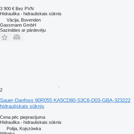
3 900 €
Bez PVN
Hidraulika - hidrauliskais sūknis
Vācija, Bovenden
Gassmann GmbH
Sazināties ar pārdevēju
2
Sauer-Danfoss 90R055 KA5CD80-S3C6-D03-GBA-323222
hidrauliskais sūknis
Cena pēc pieprasījuma
Hidraulika - hidrauliskais sūknis
Polija, Kojszówka
Wibako