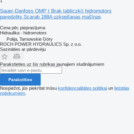
1
Sauer-Danfoss OMP ( Brak tabliczki) hidromotors
paredzēts Scarab 188A uzkopšanas mašīnas
Cena pēc pieprasījuma
Hidraulika - hidromotors
Polija, Tarnowskie Góry
ROCH POWER HYDRAULICS Sp. z o.o.
Sazināties ar pārdevēju
Parakstieties uz šis rubrikas jaunajiem sludinājumiem
Parakstīties
Nospiežot, jūs piekrītat mūsu
konfidencialitātes politikai
un
lietotāja
noteikumiem
.