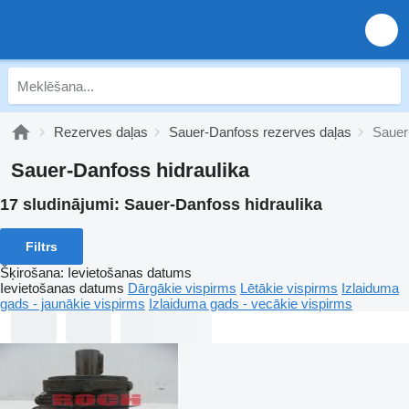
Rezerves daļas
Sauer-Danfoss rezerves daļas
Sauer
Sauer-Danfoss hidraulika
17 sludinājumi:
Sauer-Danfoss hidraulika
Filtrs
Šķirošana
:
Ievietošanas datums
Ievietošanas datums
Dārgākie vispirms
Lētākie vispirms
Izlaiduma
gads - jaunākie vispirms
Izlaiduma gads - vecākie vispirms