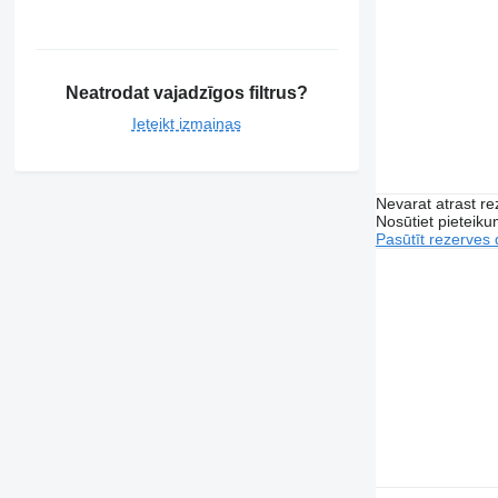
Neatrodat vajadzīgos filtrus?
Ieteikt izmaiņas
Nevarat atrast r
Nosūtiet pieteikum
Pasūtīt rezerves 