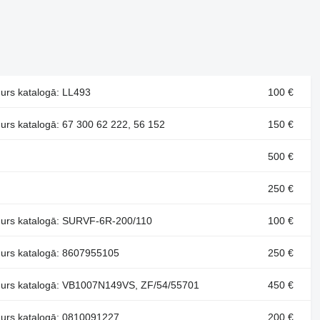
rs katalogā: LL493
100 €
rs katalogā: 67 300 62 222, 56 152
150 €
500 €
250 €
urs katalogā: SURVF-6R-200/110
100 €
rs katalogā: 8607955105
250 €
urs katalogā: VB1007N149VS, ZF/54/55701
450 €
rs katalogā: 0810091227
200 €