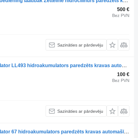
Zettelmeyer Occ hydraulische zuiger bediening laadbak Zettelme hidrocilindrs paredzēts kravas automašīnas
500 €
Bez PVN
Sazināties ar pārdevēju
Zettelmeyer Occ hydraulische acumulator LL493 hidroakumulators paredzēts kravas automašīnas
100 €
Bez PVN
Sazināties ar pārdevēju
Zettelmeyer Occ hydraulische acumulator 67 hidroakumulators paredzēts kravas automašīnas