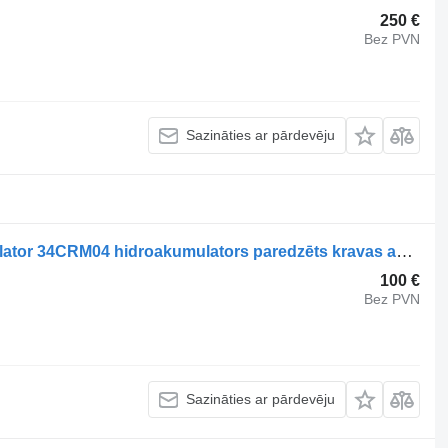
250 €
Bez PVN
Sazināties ar pārdevēju
Zettelmeyer Occ hydraulische acumulator 34CRM04 hidroakumulators paredzēts kravas automašīnas
100 €
Bez PVN
Sazināties ar pārdevēju