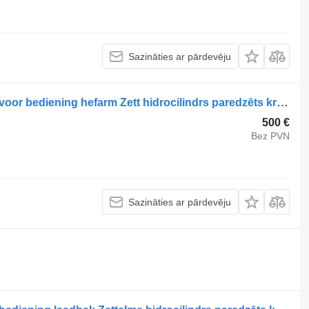
Sazināties ar pārdevēju
Zettelmeyer Occ hydraulische zuiger voor bediening hefarm Zett hidrocilindrs paredzēts kravas automašīnas
500 €
Bez PVN
Sazināties ar pārdevēju