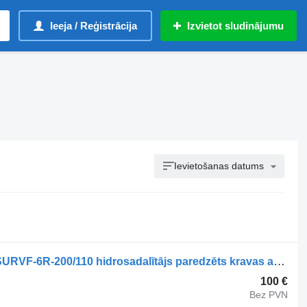
Ieeja / Reģistrācija
Izvietot sludinājumu
Ievietošanas datums
Zettelmeyer Occ hydraulisch ventiel SURVF-6R-200/110 hidrosadalītājs paredzēts kravas automašīnas
100 €
Bez PVN