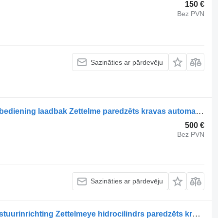
150 €
Bez PVN
Sazināties ar pārdevēju
Zettelmeyer Occ hydraulische zuiger bediening laadbak Zettelme paredzēts kravas automašīnas
500 €
Bez PVN
Sazināties ar pārdevēju
Zettelmeyer Occ hydraulische zuiger stuurinrichting Zettelmeye hidrocilindrs paredzēts kravas automašīnas