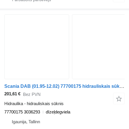
Scania DAB (01.95-12.02) 77700175 hidrauliskais sūknis paredzēts Scania 4-series bus (1995-2006) autobusa
201,61 €
Bez PVN
Hidraulika - hidrauliskais sūknis
77700175 3036293
dīzeļdegviela
Igaunija, Tallinn