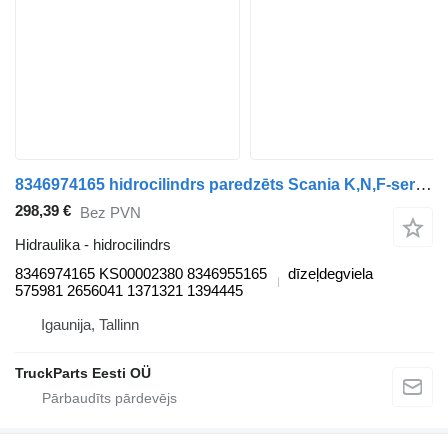
8346974165 hidrocilindrs paredzēts Scania K,N,F-series bus (2006-) autobusa
298,39 €
Bez PVN
Hidraulika - hidrocilindrs
8346974165 KS00002380 8346955165
dīzeļdegviela
575981 2656041 1371321 1394445
Igaunija, Tallinn
TruckParts Eesti OÜ