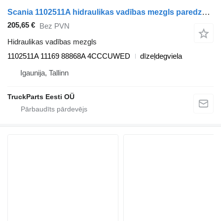
Scania 1102511A hidraulikas vadības mezgls paredzēts Scania K-Series (2016-) autobusa
205,65 €
Bez PVN
Hidraulikas vadības mezgls
1102511A 11169 88868A 4CCCUWED
dīzeļdegviela
Igaunija, Tallinn
TruckParts Eesti OÜ