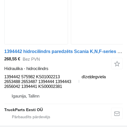
1394442 hidrocilindrs paredzēts Scania K,N,F-series bus (2006-) autobusa
268,55 €
Bez PVN
Hidraulika - hidrocilindrs
1394442 575982 KS01002213
dīzeļdegviela
2653488 2653487 1394444 1394443
2656042 1394441 KS00002381
Igaunija, Tallinn
TruckParts Eesti OÜ