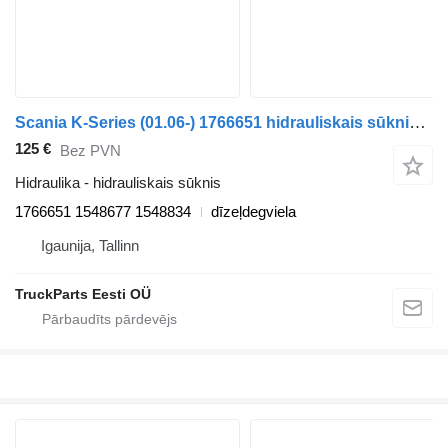
Scania K-Series (01.06-) 1766651 hidrauliskais sūknis paredzēts Scania K,N,F-series bus (2006-) autobusa
125 €
Bez PVN
Hidraulika - hidrauliskais sūknis
1766651 1548677 1548834
dīzeļdegviela
Igaunija, Tallinn
TruckParts Eesti OÜ