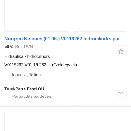
Norgren K-series (01.06-) V0119262 hidrocilindrs paredzēts Scania K,N,F-series bus (2006-) autobusa
50 €
Bez PVN
Hidraulika - hidrocilindrs
V0119262 V01.19.262
dīzeļdegviela
Igaunija, Tallinn
TruckParts Eesti OÜ