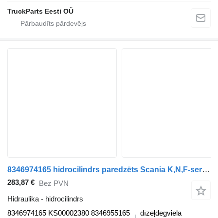
TruckParts Eesti OÜ
8346974165 hidrocilindrs paredzēts Scania K,N,F-series (2006-) autobusa
283,87 €
Bez PVN
Hidraulika - hidrocilindrs
8346974165 KS00002380 8346955165
dīzeļdegviela