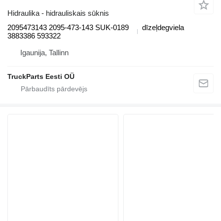
Hidraulika - hidrauliskais sūknis
2095473143 2095-473-143 SUK-0189
dīzeļdegviela
3883386 593322
Igaunija, Tallinn
TruckParts Eesti OÜ