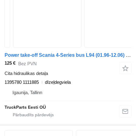
Power take-off Scania 4-Series bus L94 (01.96-12.06) 1395780 1111885 paredzēts Scania 4-series bus (1995-2006) autobusa
125 €
Bez PVN
Cita hidraulikas detaļa
1395780 1111885
dīzeļdegviela
Igaunija, Tallinn
TruckParts Eesti OÜ