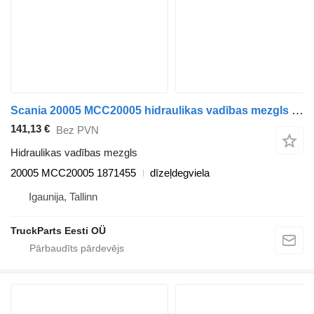
Scania 20005 MCC20005 hidraulikas vadības mezgls paredzēts Scania K-Series (2016-) autobusa
141,13 €
Bez PVN
Hidraulikas vadības mezgls
20005 MCC20005 1871455
dīzeļdegviela
Igaunija, Tallinn
TruckParts Eesti OÜ