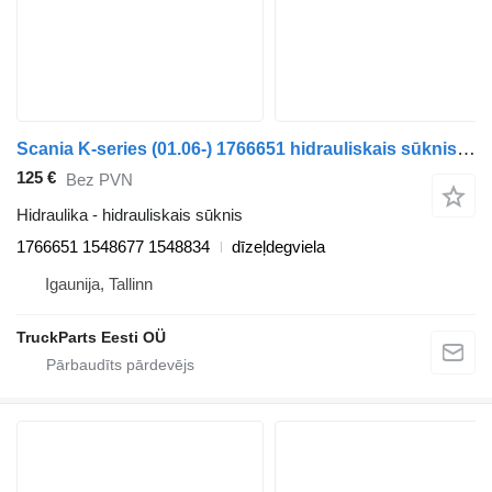
Scania K-series (01.06-) 1766651 hidrauliskais sūknis paredzēts Scania K,N,F-series bus (2006-) autobusa
125 €
Bez PVN
Hidraulika - hidrauliskais sūknis
1766651 1548677 1548834
dīzeļdegviela
Igaunija, Tallinn
TruckParts Eesti OÜ