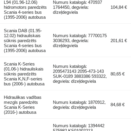
L94 (01.96-12.06)
Numurs katalogā: 470937
hidromotors paredzēts
1764450, degviela:
104,84 €
Scania 4-series bus
dīzeļdegviela
(1995-2006) autobusa
Scania DAB (01.95-
12.02) hidrauliskais
Numurs katalogā: 77700175
sūknis paredzēts
3036293, degviela:
201,61 €
Scania 4-series bus
dīzeļdegviela
(1995-2006) autobusa
Scania K-Series
Numurs katalogā:
(01.06-) hidrauliskais
2095473143 2095-473-143
sūknis paredzēts
80,65 €
SUK-0189 3883386 593322,
Scania K,N,F-series
degviela: dīzeļdegviela
bus (2006-) autobusa
Hidraulikas vadības
mezgls paredzēts
Numurs katalogā: 1870912,
84,68 €
Scania K-Series
degviela: dīzeļdegviela
(2016-) autobusa
Numurs katalogā: 1394442
575982 KS01002213