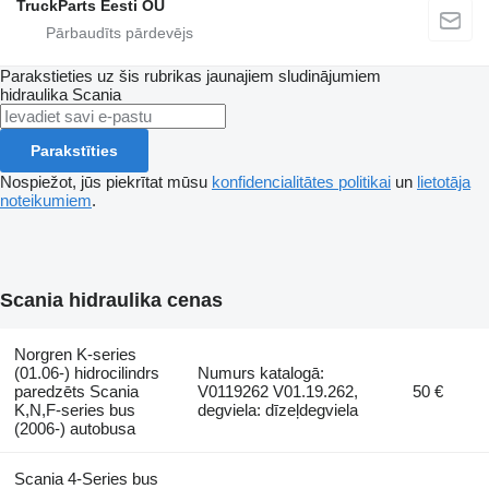
TruckParts Eesti OÜ
Parakstieties uz šis rubrikas jaunajiem sludinājumiem
hidraulika
Scania
Parakstīties
Nospiežot, jūs piekrītat mūsu
konfidencialitātes politikai
un
lietotāja
noteikumiem
.
Scania hidraulika cenas
Norgren K-series
(01.06-) hidrocilindrs
Numurs katalogā:
paredzēts Scania
V0119262 V01.19.262,
50 €
K,N,F-series bus
degviela: dīzeļdegviela
(2006-) autobusa
Scania 4-Series bus