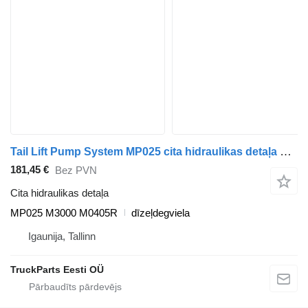
Tail Lift Pump System MP025 cita hidraulikas detaļa paredzēts Scania K,N,F autobusa
181,45 €
Bez PVN
Cita hidraulikas detaļa
MP025 M3000 M0405R
dīzeļdegviela
Igaunija, Tallinn
TruckParts Eesti OÜ