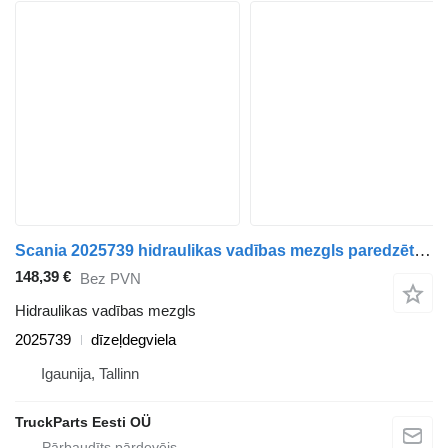
Scania 2025739 hidraulikas vadības mezgls paredzēts Scania K-Series (2016-) autobusa
148,39 €
Bez PVN
Hidraulikas vadības mezgls
2025739
dīzeļdegviela
Igaunija, Tallinn
TruckParts Eesti OÜ