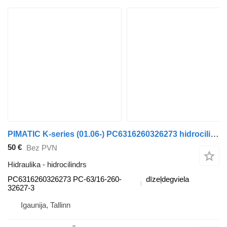
PIMATIC K-series (01.06-) PC6316260326273 hidrocilindrs paredzēts Scania K,N,F-series bus (2006-) autobusa
50 €
Bez PVN
Hidraulika - hidrocilindrs
PC6316260326273 PC-63/16-260-
dīzeļdegviela
32627-3
Igaunija, Tallinn