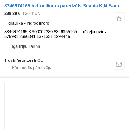
8346974165 hidrocilindrs paredzēts Scania K,N,F-series bus (2006-) autobusa
298,39 €
Bez PVN
Hidraulika - hidrocilindrs
8346974165 KS00002380 8346955165
dīzeļdegviela
575981 2656041 1371321 1394445
Igaunija, Tallinn
TruckParts Eesti OÜ