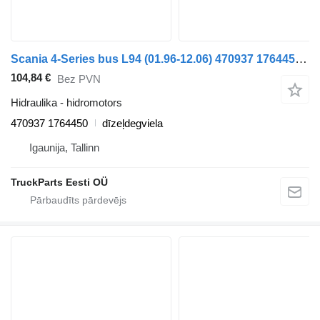
Scania 4-Series bus L94 (01.96-12.06) 470937 1764450 hidromotors paredzēts Scania 4-series bus (1995-2006) autobusa
104,84 €
Bez PVN
Hidraulika - hidromotors
470937 1764450
dīzeļdegviela
Igaunija, Tallinn
TruckParts Eesti OÜ