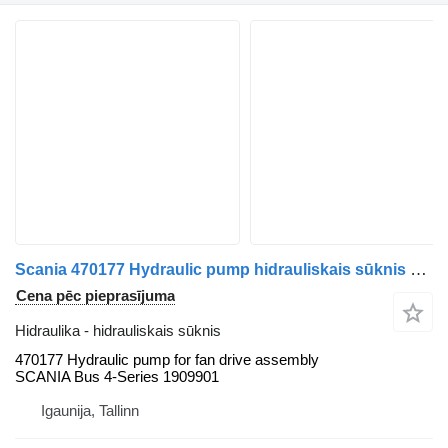
Scania 470177 Hydraulic pump hidrauliskais sūknis paredzēts Scania 094/ Volvo B 12 autobusa
Cena pēc pieprasījuma
Hidraulika - hidrauliskais sūknis
470177 Hydraulic pump for fan drive assembly
SCANIA Bus 4-Series 1909901
Igaunija, Tallinn