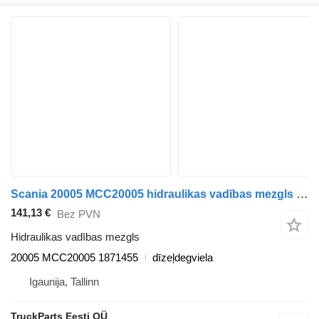
Scania 20005 MCC20005 hidraulikas vadības mezgls paredzēts Scania K-Series (2016-) autobusa
141,13 €
Bez PVN
Hidraulikas vadības mezgls
20005 MCC20005 1871455
dīzeļdegviela
Igaunija, Tallinn
TruckParts Eesti OÜ