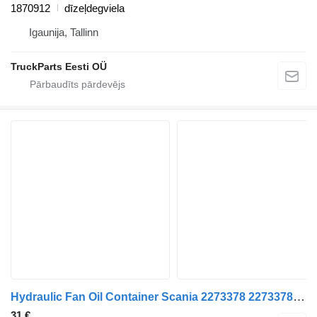
1870912
dīzeļdegviela
Igaunija, Tallinn
TruckParts Eesti OÜ
Hydraulic Fan Oil Container Scania 2273378 2273378 paredzēts Scania K-Series (2016-) autobusa
31 €