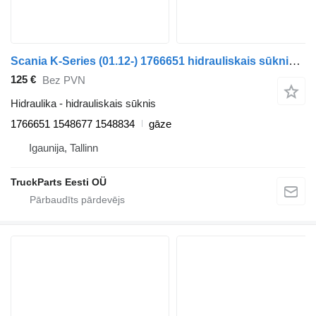
Scania K-Series (01.12-) 1766651 hidrauliskais sūknis paredzēts Scania K,N,F-series bus (2006-) autobusa
125 €
Bez PVN
Hidraulika - hidrauliskais sūknis
1766651 1548677 1548834
gāze
Igaunija, Tallinn
TruckParts Eesti OÜ