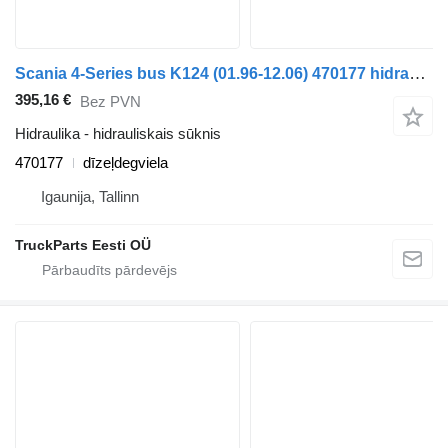
Scania 4-Series bus K124 (01.96-12.06) 470177 hidrauliskais sūknis paredzēts Scania 4-series bus (1995-2006) autobusa
395,16 €
Bez PVN
Hidraulika - hidrauliskais sūknis
470177
dīzeļdegviela
Igaunija, Tallinn
TruckParts Eesti OÜ