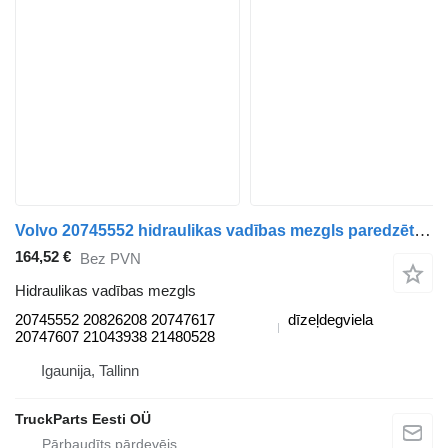
Volvo 20745552 hidraulikas vadības mezgls paredzēts Scania K-Series (01.06-) autobusa
164,52 €
Bez PVN
Hidraulikas vadības mezgls
20745552 20826208 20747617
dīzeļdegviela
20747607 21043938 21480528
Igaunija, Tallinn
TruckParts Eesti OÜ