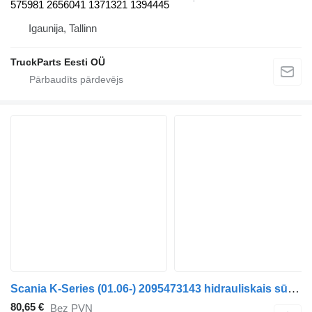
575981 2656041 1371321 1394445
Igaunija, Tallinn
TruckParts Eesti OÜ
Scania K-Series (01.06-) 2095473143 hidrauliskais sūknis paredzēts Scania K,N,F-series bus (2006-) autobusa
80,65 €
Bez PVN