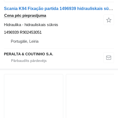
Scania K94 Fixação partida 1496939 hidrauliskais sūknis paredzēts Scania K94;K124 autobusa
Cena pēc pieprasījuma
Hidraulika - hidrauliskais sūknis
1496939 R902453051
Portugāle, Leiria
PERALTA & COUTINHO S.A.