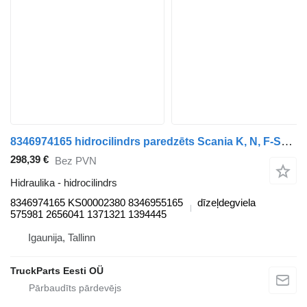
8346974165 hidrocilindrs paredzēts Scania K, N, F-Series (2006-) autobusa
298,39 €
Bez PVN
Hidraulika - hidrocilindrs
8346974165 KS00002380 8346955165
dīzeļdegviela
575981 2656041 1371321 1394445
Igaunija, Tallinn
TruckParts Eesti OÜ