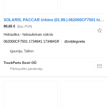
SOLARIS, PACCAR Urbino (01.99-) 062000CF7501 hidrauliskais sūknis paredzēts Solaris Urbino, Alpino, Vacanza (1999-) autobusa
80,65 €
Bez PVN
Hidraulika - hidrauliskais sūknis
062000CF7501 1734841 1734841R
dīzeļdegviela
Igaunija, Tallinn
TruckParts Eesti OÜ