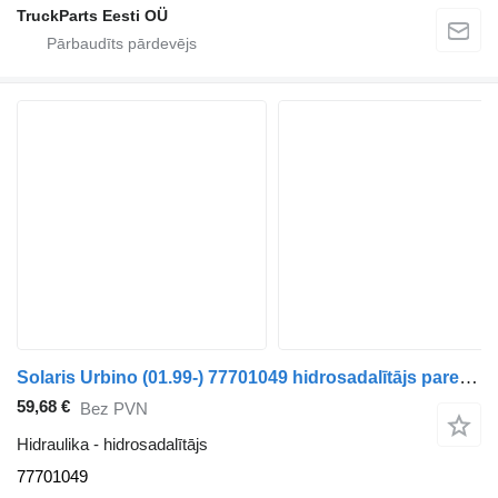
TruckParts Eesti OÜ
Solaris Urbino (01.99-) 77701049 hidrosadalītājs paredzēts Solaris Urbino, Alpino, Vacanza (1999-) autobusa
59,68 €
Bez PVN
Hidraulika - hidrosadalītājs
77701049