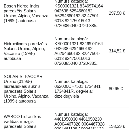
Numurs katalogā:
Bosch hidrocilindrs
KS00001321 8346974164
paredzēts Solaris
042638 6294660192
297,58 €
Urbino, Alpino, Vacanza
A6294660192 82.47501-
(1999-) autobusa
6013 82475016013
0720385040 0720-385...
Numurs katalogā:
Hidrocilindrs paredzēts
KS00001321 8346974164
Solaris Urbino, Alpino,
042638 6294660192
314,52 €
Vacanza (1999-)
A6294660192 82.47501-
autobusa
6013 82475016013
0720385040 0720-385...
SOLARIS, PACCAR
Urbino (01.99-)
Numurs katalogā:
hidrauliskais sūknis
062000CF7501 1734841
80,65 €
paredzēts Solaris
1734841R, degviela:
Urbino, Alpino, Vacanza
dīzeļdegviela
(1999-) autobusa
Numurs katalogā:
WABCO hidraulikas
4461950030 4461950230
vadības mezgls
A0004467328 0004467328
paredzēts Solaris
198,39 €
0004461128 A0004461128