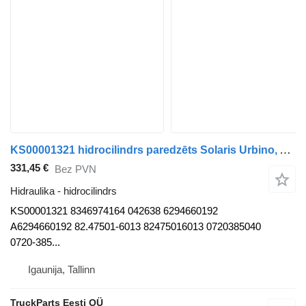
KS00001321 hidrocilindrs paredzēts Solaris Urbino, Alpino, Vacanza (1999-) autobusa
331,45 €
Bez PVN
Hidraulika - hidrocilindrs
KS00001321 8346974164 042638 6294660192
A6294660192 82.47501-6013 82475016013 0720385040
0720-385...
Igaunija, Tallinn
TruckParts Eesti OÜ