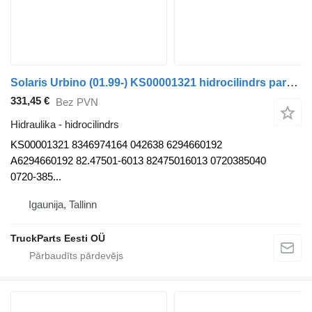
Solaris Urbino (01.99-) KS00001321 hidrocilindrs paredzēts Solaris Urbino, Alpino, Vacanza (1999-) autobusa
331,45 €
Bez PVN
Hidraulika - hidrocilindrs
KS00001321 8346974164 042638 6294660192
A6294660192 82.47501-6013 82475016013 0720385040
0720-385...
Igaunija, Tallinn
TruckParts Eesti OÜ