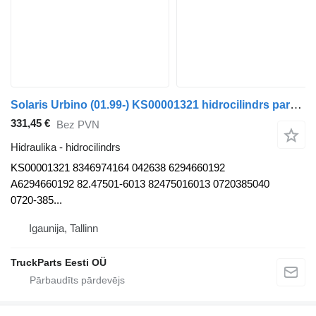
Solaris Urbino (01.99-) KS00001321 hidrocilindrs paredzēts Solaris Urbino, Alpino, Vacanza (1999-) autobusa
331,45 €
Bez PVN
Hidraulika - hidrocilindrs
KS00001321 8346974164 042638 6294660192
A6294660192 82.47501-6013 82475016013 0720385040
0720-385...
Igaunija, Tallinn
TruckParts Eesti OÜ