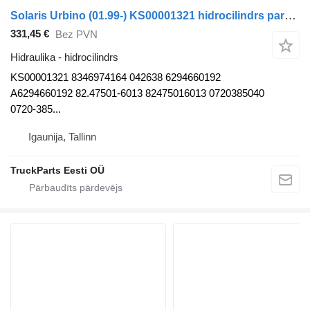
Solaris Urbino (01.99-) KS00001321 hidrocilindrs paredzēts Solaris Urbino, Alpino, Vacanza (1999-) autobusa
331,45 €
Bez PVN
Hidraulika - hidrocilindrs
KS00001321 8346974164 042638 6294660192
A6294660192 82.47501-6013 82475016013 0720385040
0720-385...
Igaunija, Tallinn
TruckParts Eesti OÜ