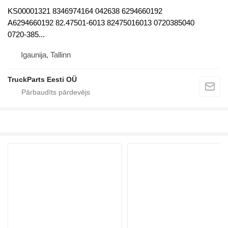
KS00001321 8346974164 042638 6294660192
A6294660192 82.47501-6013 82475016013 0720385040
0720-385...
Igaunija, Tallinn
TruckParts Eesti OÜ