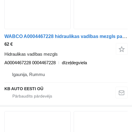
WABCO A0004467228 hidraulikas vadības mezgls paredzēts Solaris Urbino, Alpino, Vacanza (1999-) autobusa
62 €
Hidraulikas vadības mezgls
A0004467228 0004467228
dīzeļdegviela
Igaunija, Rummu
KB AUTO EESTI OÜ