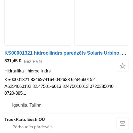
KS00001321 hidrocilindrs paredzēts Solaris Urbino, Alpino, Vacanza (1999-) autobusa
331,45 €
Bez PVN
Hidraulika - hidrocilindrs
KS00001321 8346974164 042638 6294660192
A6294660192 82.47501-6013 82475016013 0720385040
0720-385...
Igaunija, Tallinn
TruckParts Eesti OÜ