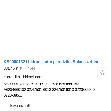
KS00001321 hidrocilindrs paredzēts Solaris Urbino, Alpino, Vacanza (1999-) autobusa
331,45 €
Bez PVN
Hidraulika - hidrocilindrs
KS00001321 8346974164 042638 6294660192
A6294660192 82.47501-6013 82475016013 0720385040
0720-385...
Igaunija, Tallinn