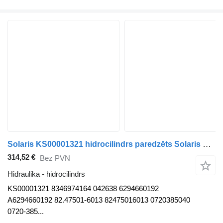
Solaris KS00001321 hidrocilindrs paredzēts Solaris Urbino, Alpino, Vacanza (1999-) autobusa
314,52 €
Bez PVN
Hidraulika - hidrocilindrs
KS00001321 8346974164 042638 6294660192
A6294660192 82.47501-6013 82475016013 0720385040
0720-385...