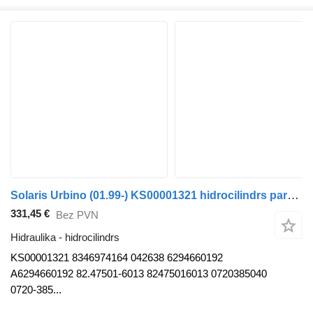
Solaris Urbino (01.99-) KS00001321 hidrocilindrs paredzēts Solaris Urbino, Alpino, Vacanza (1999-) autobusa
331,45 €
Bez PVN
Hidraulika - hidrocilindrs
KS00001321 8346974164 042638 6294660192
A6294660192 82.47501-6013 82475016013 0720385040
0720-385...