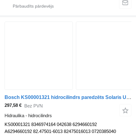
Bosch KS00001321 hidrocilindrs paredzēts Solaris Urbino, Alpino, Vacanza (1999-) autobusa
297,58 €
Bez PVN
Hidraulika - hidrocilindrs
KS00001321 8346974164 042638 6294660192
A6294660192 82.47501-6013 82475016013 0720385040