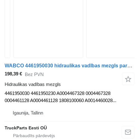
WABCO 4461950030 hidraulikas vadības mezgls paredzēts Solaris Urbino, Alpino, Vacanza (1999-) autobusa
198,39 €
Bez PVN
Hidraulikas vadības mezgls
4461950030 4461950230 A0004467328 0004467328
0004461128 A0004461128 1808100060 A0014460028...
Igaunija, Tallinn
TruckParts Eesti OÜ