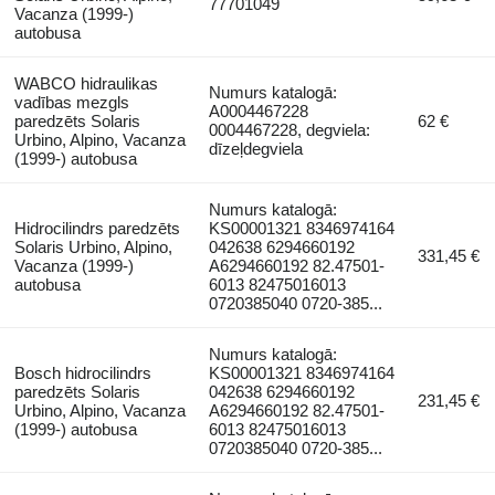
77701049
Vacanza (1999-)
autobusa
WABCO hidraulikas
Numurs katalogā:
vadības mezgls
A0004467228
paredzēts Solaris
62 €
0004467228, degviela:
Urbino, Alpino, Vacanza
dīzeļdegviela
(1999-) autobusa
Numurs katalogā:
Hidrocilindrs paredzēts
KS00001321 8346974164
Solaris Urbino, Alpino,
042638 6294660192
331,45 €
Vacanza (1999-)
A6294660192 82.47501-
autobusa
6013 82475016013
0720385040 0720-385...
Numurs katalogā:
Bosch hidrocilindrs
KS00001321 8346974164
paredzēts Solaris
042638 6294660192
231,45 €
Urbino, Alpino, Vacanza
A6294660192 82.47501-
(1999-) autobusa
6013 82475016013
0720385040 0720-385...