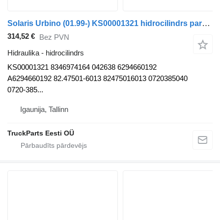
Solaris Urbino (01.99-) KS00001321 hidrocilindrs paredzēts Solaris Urbino, Alpino, Vacanza (1999-) autobusa
314,52 €
Bez PVN
Hidraulika - hidrocilindrs
KS00001321 8346974164 042638 6294660192
A6294660192 82.47501-6013 82475016013 0720385040
0720-385...
Igaunija, Tallinn
TruckParts Eesti OÜ