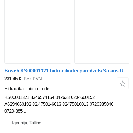
Bosch KS00001321 hidrocilindrs paredzēts Solaris Urbino, Alpino, Vacanza (1999-) autobusa
231,45 €
Bez PVN
Hidraulika - hidrocilindrs
KS00001321 8346974164 042638 6294660192
A6294660192 82.47501-6013 82475016013 0720385040
0720-385...
Igaunija, Tallinn