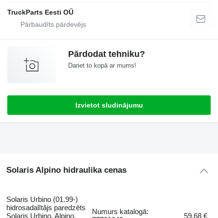
TruckParts Eesti OÜ
Pārdodat tehniku?
Dariet to kopā ar mums!
Izvietot sludinājumu
Solaris Alpino hidraulika cenas
Solaris Urbino (01.99-)
hidrosadalītājs paredzēts
Numurs katalogā:
Solaris Urbino, Alpino,
59,68 €