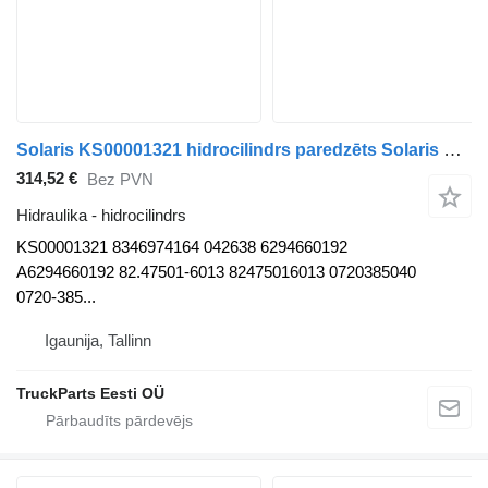
Solaris KS00001321 hidrocilindrs paredzēts Solaris Urbino, Alpino, Vacanza (1999-) autobusa
314,52 €
Bez PVN
Hidraulika - hidrocilindrs
KS00001321 8346974164 042638 6294660192
A6294660192 82.47501-6013 82475016013 0720385040
0720-385...
Igaunija, Tallinn
TruckParts Eesti OÜ