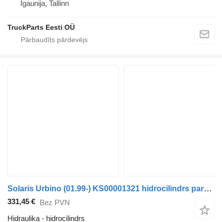
Igaunija, Tallinn
TruckParts Eesti OÜ
Solaris Urbino (01.99-) KS00001321 hidrocilindrs paredzēts Solaris Urbino, Alpino, Vacanza (1999-) autobusa
331,45 €
Bez PVN
Hidraulika - hidrocilindrs