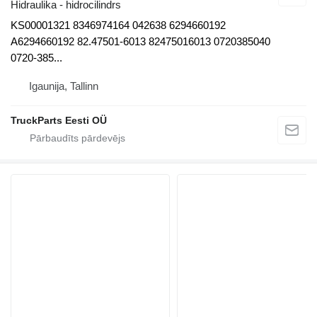
Hidraulika - hidrocilindrs
KS00001321 8346974164 042638 6294660192
A6294660192 82.47501-6013 82475016013 0720385040
0720-385...
Igaunija, Tallinn
TruckParts Eesti OÜ