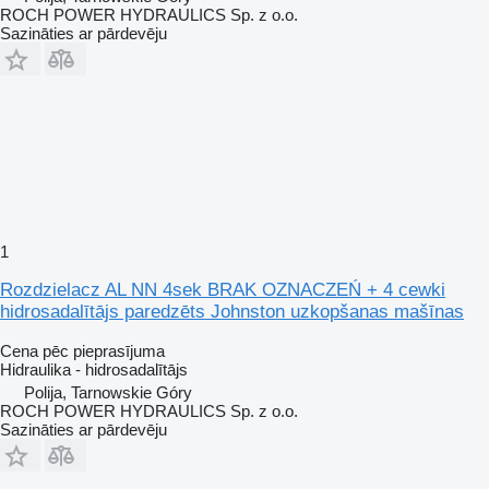
ROCH POWER HYDRAULICS Sp. z o.o.
Sazināties ar pārdevēju
1
Rozdzielacz AL NN 4sek BRAK OZNACZEŃ + 4 cewki
hidrosadalītājs paredzēts Johnston uzkopšanas mašīnas
Cena pēc pieprasījuma
Hidraulika - hidrosadalītājs
Polija, Tarnowskie Góry
ROCH POWER HYDRAULICS Sp. z o.o.
Sazināties ar pārdevēju