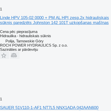
1
Linde HPV 105-02 0000 + PM AL HPI zesp.2x hidrauliskais
sūknis paredzēts Johnston 142 101T uzkopšanas mašīnas
Cena pēc pieprasījuma
Hidraulika - hidrauliskais sūknis
Polija, Tarnowskie Góry
ROCH POWER HYDRAULICS Sp. z o.o.
Sazināties ar pārdevēju
1
SAUER 51V110-1-AF1 NT7L5 NNX1ADA 042AAN600