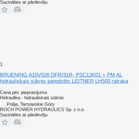
Sazināties ar pārdevēju
1
BRUENING A10V028 DFR/31R- PSC12K01 + PM AL
hidrauliskais sūknis paredzēts LEITNER LH500 ratraka
Cena pēc pieprasījuma
Hidraulika - hidrauliskais sūknis
Polija, Tarnowskie Góry
ROCH POWER HYDRAULICS Sp. z o.o.
Sazināties ar pārdevēju