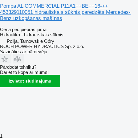
Pompa AL COMMERCIAL P11A1++BE++16-++
453329110051 hidrauliskais sūknis paredzēts Mercedes-
Benz uzkopšanas mašīnas
Cena pēc pieprasījuma
Hidraulika - hidrauliskais sūknis
Polija, Tarnowskie Góry
ROCH POWER HYDRAULICS Sp. z o.o.
Sazināties ar pārdevēju
Pārdodat tehniku?
Dariet to kopā ar mums!
Izvietot sludinājumu
1