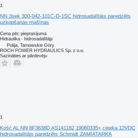
1
NN 3sek 300-042-101C-D-1SC hidrosadalītājs paredzēts
uzkopšanas mašīnas
Cena pēc pieprasījuma
Hidraulika - hidrosadalītājs
Polija, Tarnowskie Góry
ROCH POWER HYDRAULICS Sp. z o.o.
Sazināties ar pārdevēju
1
Kość AL NN 8F3638D AS141182 19060335+ cewka 12VDC
hidrosadalītājs paredzēts Schmidt ZAMIATARKA