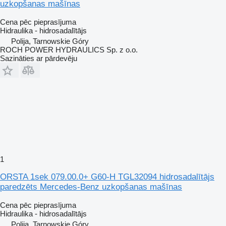
uzkopšanas mašīnas
Cena pēc pieprasījuma
Hidraulika - hidrosadalītājs
Polija, Tarnowskie Góry
ROCH POWER HYDRAULICS Sp. z o.o.
Sazināties ar pārdevēju
1
ORSTA 1sek 079.00.0+ G60-H TGL32094 hidrosadalītājs
paredzēts Mercedes-Benz uzkopšanas mašīnas
Cena pēc pieprasījuma
Hidraulika - hidrosadalītājs
Polija, Tarnowskie Góry