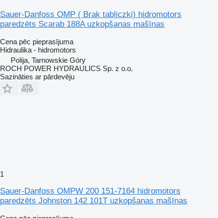
Sauer-Danfoss OMP ( Brak tabliczki) hidromotors
paredzēts Scarab 188A uzkopšanas mašīnas
Cena pēc pieprasījuma
Hidraulika - hidromotors
Polija, Tarnowskie Góry
ROCH POWER HYDRAULICS Sp. z o.o.
Sazināties ar pārdevēju
1
Sauer-Danfoss OMPW 200 151-7164 hidromotors
paredzēts Johnston 142 101T uzkopšanas mašīnas