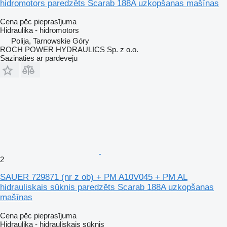
hidromotors paredzēts Scarab 188A uzkopšanas mašīnas
Cena pēc pieprasījuma
Hidraulika - hidromotors
Polija, Tarnowskie Góry
ROCH POWER HYDRAULICS Sp. z o.o.
Sazināties ar pārdevēju
2
SAUER 729871 (nr z ob) + PM A10V045 + PM AL
hidrauliskais sūknis paredzēts Scarab 188A uzkopšanas
mašīnas
Cena pēc pieprasījuma
Hidraulika - hidrauliskais sūknis