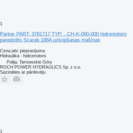
1
Parker PART: 3781717 TYP: ..CH-K-000-000 hidromotors
paredzēts Scarab 188A uzkopšanas mašīnas
Cena pēc pieprasījuma
Hidraulika - hidromotors
Polija, Tarnowskie Góry
ROCH POWER HYDRAULICS Sp. z o.o.
Sazināties ar pārdevēju
1