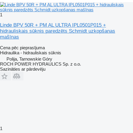
1
Linde BPV 50R + PM AL ULTRA IPL0501P015 +
hidrauliskais sūknis paredzēts Schmidt uzkopšanas
mašīnas
Cena pēc pieprasījuma
Hidraulika - hidrauliskais sūknis
Polija, Tarnowskie Góry
ROCH POWER HYDRAULICS Sp. z o.o.
Sazināties ar pārdevēju
1