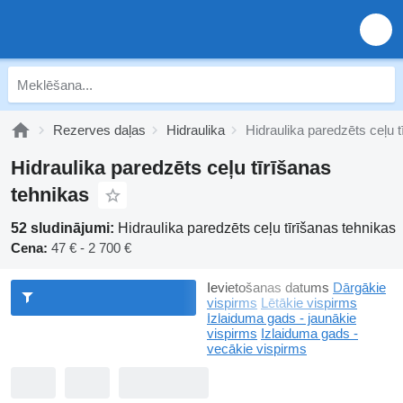
Rezerves daļas
Hidraulika
Hidraulika paredzēts ceļu t
Hidraulika paredzēts ceļu tīrīšanas
tehnikas
52 sludinājumi:
Hidraulika paredzēts ceļu tīrīšanas tehnikas
Cena:
47 € - 2 700 €
Ievietošanas datums
Dārgākie
vispirms
Lētākie vispirms
Izlaiduma gads - jaunākie
vispirms
Izlaiduma gads -
vecākie vispirms