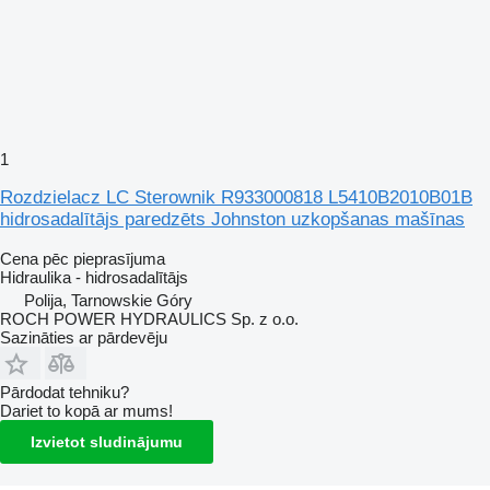
1
Rozdzielacz LC Sterownik R933000818 L5410B2010B01B
hidrosadalītājs paredzēts Johnston uzkopšanas mašīnas
Cena pēc pieprasījuma
Hidraulika - hidrosadalītājs
Polija, Tarnowskie Góry
ROCH POWER HYDRAULICS Sp. z o.o.
Sazināties ar pārdevēju
Pārdodat tehniku?
Dariet to kopā ar mums!
Izvietot sludinājumu