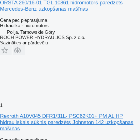
ORSTA 260/16-01 TGL 10861 hidromotors paredzēts
Mercedes-Benz uzkopšanas mašīnas
Cena pēc pieprasījuma
Hidraulika - hidromotors
Polija, Tarnowskie Góry
ROCH POWER HYDRAULICS Sp. z o.o.
Sazināties ar pārdevēju
1
Rexroth A10V045 DFR1/31L- PSC62K01+ PM AL HP
hidrauliskais sūknis paredzēts Johnston 142 uzkopšanas
mašīnas
Cena pēc pieprasījuma