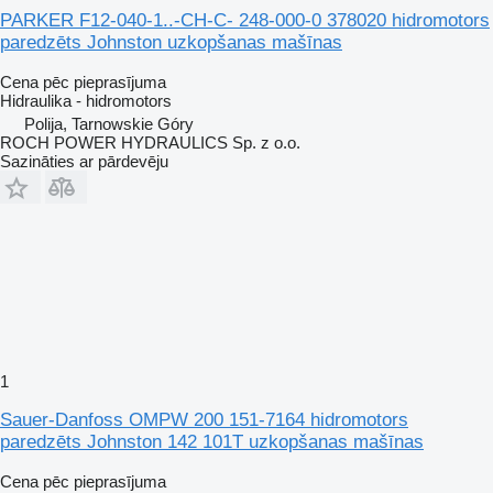
PARKER F12-040-1..-CH-C- 248-000-0 378020 hidromotors
paredzēts Johnston uzkopšanas mašīnas
Cena pēc pieprasījuma
Hidraulika - hidromotors
Polija, Tarnowskie Góry
ROCH POWER HYDRAULICS Sp. z o.o.
Sazināties ar pārdevēju
1
Sauer-Danfoss OMPW 200 151-7164 hidromotors
paredzēts Johnston 142 101T uzkopšanas mašīnas
Cena pēc pieprasījuma