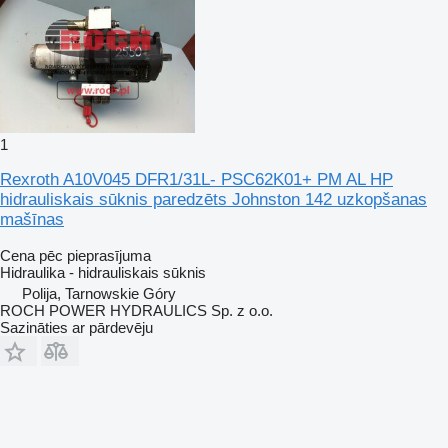
1
Rexroth A10V045 DFR1/31L- PSC62K01+ PM AL HP
hidrauliskais sūknis paredzēts Johnston 142 uzkopšanas
mašīnas
Cena pēc pieprasījuma
Hidraulika - hidrauliskais sūknis
Polija, Tarnowskie Góry
ROCH POWER HYDRAULICS Sp. z o.o.
Sazināties ar pārdevēju