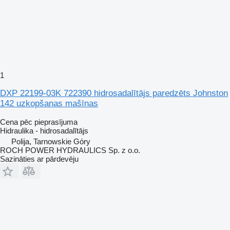
1
DXP 22199-03K 722390 hidrosadalītājs paredzēts Johnston
142 uzkopšanas mašīnas
Cena pēc pieprasījuma
Hidraulika - hidrosadalītājs
Polija, Tarnowskie Góry
ROCH POWER HYDRAULICS Sp. z o.o.
Sazināties ar pārdevēju