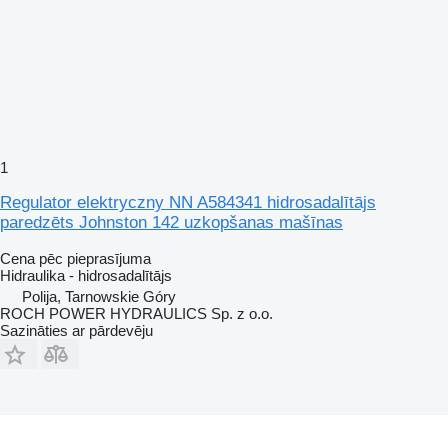
1
Regulator elektryczny NN A584341 hidrosadalītājs
paredzēts Johnston 142 uzkopšanas mašīnas
Cena pēc pieprasījuma
Hidraulika - hidrosadalītājs
Polija, Tarnowskie Góry
ROCH POWER HYDRAULICS Sp. z o.o.
Sazināties ar pārdevēju