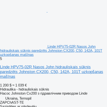
Linde HPV75-02R Nasos John
hidrauliskais sūknis paredzēts Johnston CX200, C50, 142A, 101T
uzkopšanas mašīnas
5
Linde HPV75-02R Nasos John hidrauliskais sūknis
paredzēts Johnston CX200, C50, 142A, 101T uzkopšanas
mašīnas
1 200 $
≈ 1 039 €
Hidraulika - hidrauliskais sūknis
Насос Johnston Cx200 з гідравлічним приводом Linde
Ukraina, Ternopil
ZAPChAST-TE
Sazināties ar pārdevēju