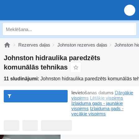
Rezerves daļas
Johnston rezerves daļas
Johnston hi
Johnston hidraulika paredzēts
komunālās tehnikas
11 sludinājumi:
Johnston hidraulika paredzēts komunālās te
Ievietošanas datums
Dārgākie
vispirms
Lētākie vispirms
Izlaiduma gads - jaunākie
vispirms
Izlaiduma gads -
vecākie vispirms