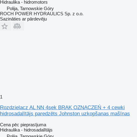
Hidraulika - hidromotors
Polija, Tarnowskie Góry
ROCH POWER HYDRAULICS Sp. z o.o.
Sazināties ar pārdevēju
1
Rozdzielacz AL NN 4sek BRAK OZNACZEŃ + 4 cewki
hidrosadalītājs paredzēts Johnston uzkopšanas mašīnas
Cena pēc pieprasījuma
Hidraulika - hidrosadalītājs
Polija, Tarnowskie Góry