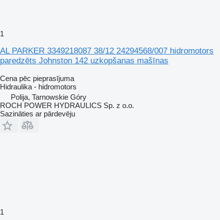
1
AL PARKER 3349218087 38/12 24294568/007 hidromotors
paredzēts Johnston 142 uzkopšanas mašīnas
Cena pēc pieprasījuma
Hidraulika - hidromotors
Polija, Tarnowskie Góry
ROCH POWER HYDRAULICS Sp. z o.o.
Sazināties ar pārdevēju
1