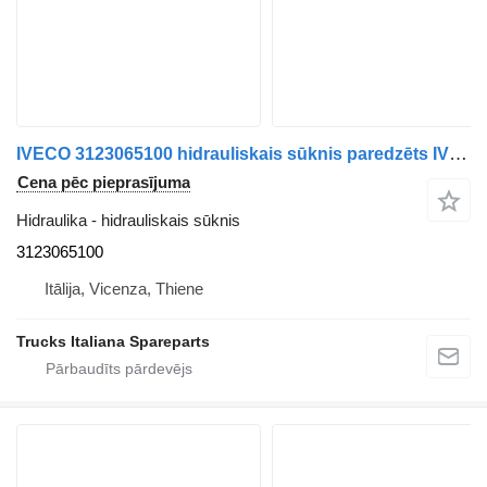
IVECO 3123065100 hidrauliskais sūknis paredzēts IVECO 145-17 kravas automašīnas
Cena pēc pieprasījuma
Hidraulika - hidrauliskais sūknis
3123065100
Itālija, Vicenza, Thiene
Trucks Italiana Spareparts