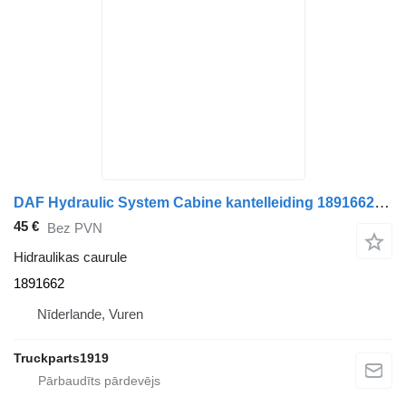
DAF Hydraulic System Cabine kantelleiding 1891662 hidraulikas caurule paredzēts kravas automašīnas
45 €
Bez PVN
Hidraulikas caurule
1891662
Nīderlande, Vuren
Truckparts1919