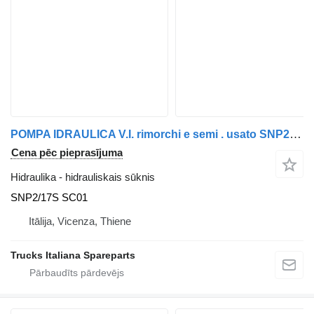
POMPA IDRAULICA V.I. rimorchi e semi . usato SNP2/17S SC01 hidrauliskais sūknis paredzēts kravas automašīnas
Cena pēc pieprasījuma
Hidraulika - hidrauliskais sūknis
SNP2/17S SC01
Itālija, Vicenza, Thiene
Trucks Italiana Spareparts