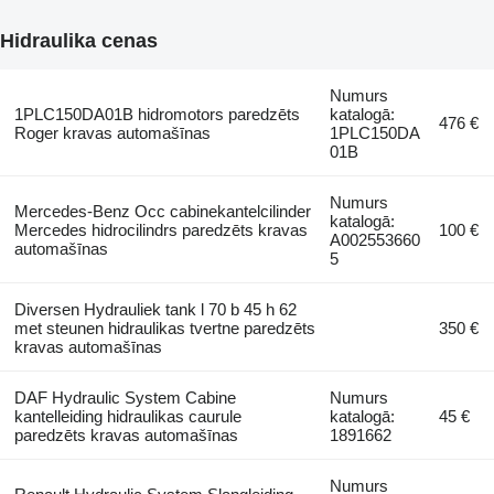
Hidraulika cenas
Numurs
1PLC150DA01B hidromotors paredzēts
katalogā:
476 €
Roger kravas automašīnas
1PLC150DA
01B
Numurs
Mercedes-Benz Occ cabinekantelcilinder
katalogā:
Mercedes hidrocilindrs paredzēts kravas
100 €
A002553660
automašīnas
5
Diversen Hydrauliek tank l 70 b 45 h 62
met steunen hidraulikas tvertne paredzēts
350 €
kravas automašīnas
DAF Hydraulic System Cabine
Numurs
kantelleiding hidraulikas caurule
katalogā:
45 €
paredzēts kravas automašīnas
1891662
Numurs