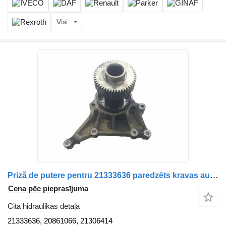
Visi
Priză de putere pentru 21333636 paredzēts kravas automašīnas
Cena pēc pieprasījuma
Cita hidraulikas detaļa
21333636, 20861066, 21306414