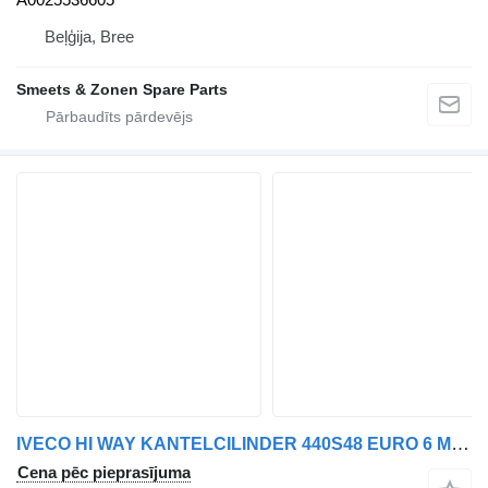
Beļģija, Bree
Smeets & Zonen Spare Parts
IVECO HI WAY KANTELCILINDER 440S48 EURO 6 MODEL 2018 500370651 hidrocilindrs paredzēts kravas automašīnas
Cena pēc pieprasījuma