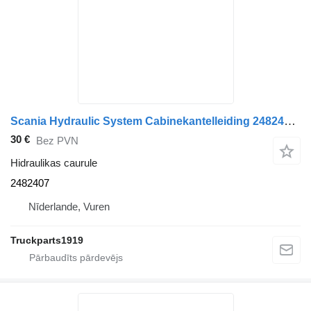
Scania Hydraulic System Cabinekantelleiding 2482407 hidraulikas caurule paredzēts kravas automašīnas
30 €
Bez PVN
Hidraulikas caurule
2482407
Nīderlande, Vuren
Truckparts1919