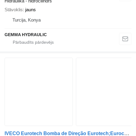
Hidraulika - hidrocilindrs
Stāvoklis
jauns
Turcija, Konya
GEMMA HYDRAULIC
IVECO Eurotech Bomba de Direção Eurotech;Eurocargo 7683955111 hidrauliskais sūknis paredzēts IVECO Eurotech;Eurocargo kravas automašīnas