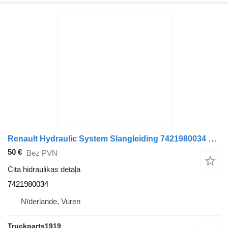
Renault Hydraulic System Slangleiding 7421980034 paredzēts kravas automašīnas
50 €
Bez PVN
Cita hidraulikas detaļa
7421980034
Nīderlande, Vuren
Truckparts1919