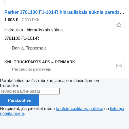
Parker 3781100 F1-101-R hidrauliskais sūknis paredzēts kravas automašīnas
1 003 €
7 500 DKK
Hidraulika - hidrauliskais sūknis
3781100 F1-101-R
Dānija, Tappernøje
KNL TRUCKPARTS APS – DENMARK
Parakstieties uz šis rubrikas jaunajiem sludinājumiem
hidraulika
Parakstīties
Nospiežot, jūs piekrītat mūsu
konfidencialitātes politikai
un
lietotāja
noteikumiem
.