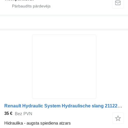
Renault Hydraulic System Hydraulische slang 21122805 augsta spiediena atzars paredzēts kravas automašīnas
35 €
Bez PVN
Hidraulika - augsta spiediena atzars