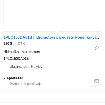
1PLC150DA01B hidromotors paredzēts Roger kravas automašīnas
550 $
≈ 476 €
Hidraulika - hidromotors
1PLC150DA01B
Ukraina, smt. Kulykiv
V.Y.parts.Ltd