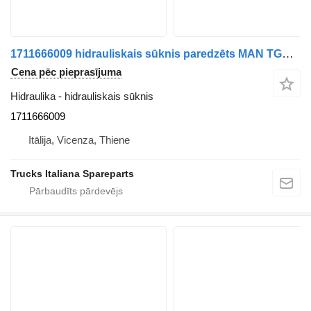
1711666009 hidrauliskais sūknis paredzēts MAN TGX euro 6 kravas automašīnas
Cena pēc pieprasījuma
Hidraulika - hidrauliskais sūknis
1711666009
Itālija, Vicenza, Thiene
Trucks Italiana Spareparts