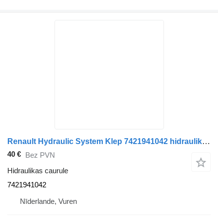
Renault Hydraulic System Klep 7421941042 hidraulikas caurule paredzēts kravas automašīnas
40 €
Bez PVN
Hidraulikas caurule
7421941042
Nīderlande, Vuren