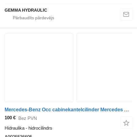
GEMMA HYDRAULIC
Mercedes-Benz Occ cabinekantelcilinder Mercedes A0025536605 hidrocilindrs paredzēts kravas automašīnas
100 €
Bez PVN
Hidraulika - hidrocilindrs
A0025536605