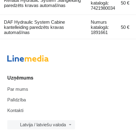
Renault Hydraulic System Slangleiding
katalogā:
50 €
paredzēts kravas automašīnas
7421980034
DAF Hydraulic System Cabine
Numurs
kantelleiding paredzēts kravas
katalogā:
50 €
automašīnas
1891661
Uzņēmums
Par mums
Palīdzība
Kontakti
Latvija / latviešu valoda