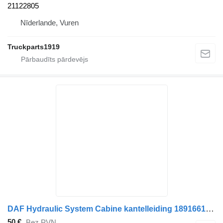
21122805
Nīderlande, Vuren
Truckparts1919
DAF Hydraulic System Cabine kantelleiding 1891661 paredzēts kravas automašīnas
50 €
Bez PVN