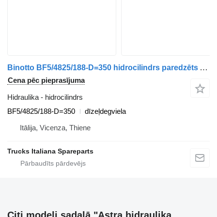
Binotto BF5/4825/188-D=350 hidrocilindrs paredzēts Astra BM kravas automašīnas
Cena pēc pieprasījuma
Hidraulika - hidrocilindrs
BF5/4825/188-D=350
dīzeļdegviela
Itālija, Vicenza, Thiene
Trucks Italiana Spareparts
Citi modeļi sadaļā "Astra hidraulika