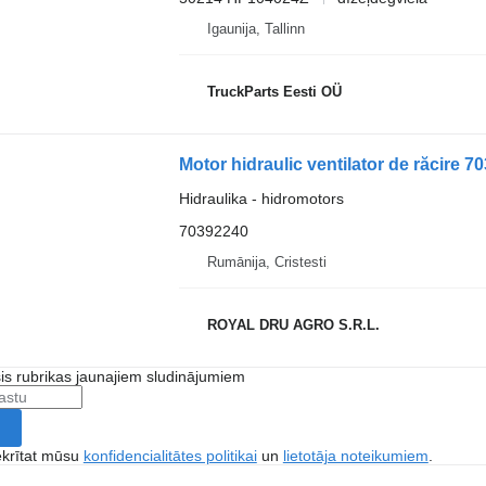
Igaunija, Tallinn
TruckParts Eesti OÜ
Hidraulika - hidromotors
70392240
Rumānija, Cristesti
ROYAL DRU AGRO S.R.L.
šis rubrikas jaunajiem sludinājumiem
ekrītat mūsu
konfidencialitātes politikai
un
lietotāja noteikumiem
.