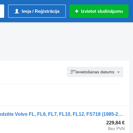
Ieeja / Reģistrācija
Izvietot sludinājumu
Ievietošanas datums
Zepro 50214 pašizgāzēja sistēma paredzēts Volvo FL, FL6, FL7, FL10, FL12, FS718 (1985-2005) kravas automašīnas
229,84 €
Bez PVN