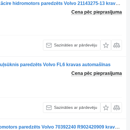
Motor Hidraulic pentru Ventilator de Răcire hidromotors paredzēts Volvo 21143275-13 kravas automašīnas
Cena pēc pieprasījuma
Sazināties ar pārdevēju
ļsūknis paredzēts Volvo FL6 kravas automašīnas
Cena pēc pieprasījuma
Sazināties ar pārdevēju
Motor Hidraulic Ventilator Racire hidromotors paredzēts Volvo 70392240 R902420909 kravas automašīnas