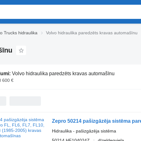
o Trucks hidraulika
Volvo hidraulika paredzēts kravas automašīnu
šīnu
jumi:
Volvo hidraulika paredzēts kravas automašīnu
3 600 €
Hidraulika - pašizgāzēja sistēma
50214 HF104024Z
dīzeļdegviela