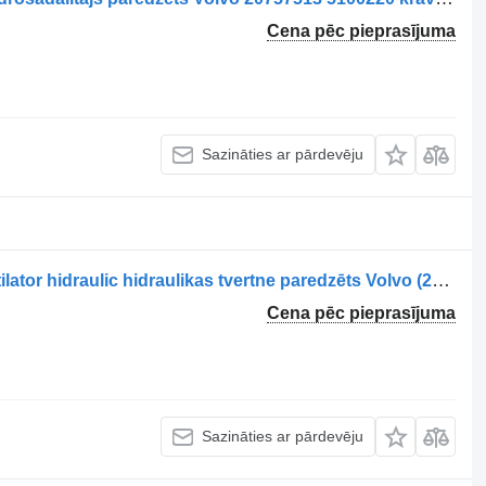
Cena pēc pieprasījuma
Sazināties ar pārdevēju
Recipient rezervor de ulei pentru ventilator hidraulic hidraulikas tvertne paredzēts Volvo (20904990) kravas automašīnas
Cena pēc pieprasījuma
Sazināties ar pārdevēju