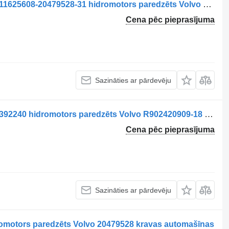
Motor hidraulic ventilator de răcire 0511625608-20479528-31 hidromotors paredzēts Volvo 20479528 – 0511625608 kravas automašīnas
Cena pēc pieprasījuma
Sazināties ar pārdevēju
Motor hidraulic ventilator de răcire 70392240 hidromotors paredzēts Volvo R902420909-18 kravas automašīnas
Cena pēc pieprasījuma
Sazināties ar pārdevēju
idromotors paredzēts Volvo 20479528 kravas automašīnas