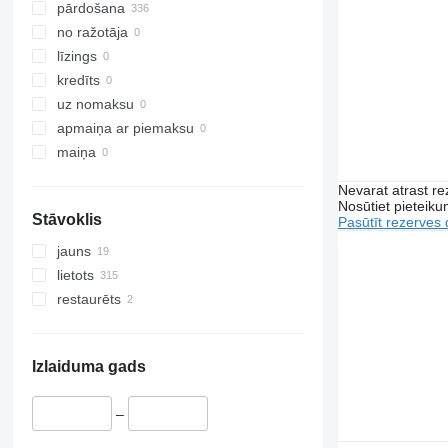
pārdošana
no ražotāja
līzings
kredīts
uz nomaksu
apmaiņa ar piemaksu
maiņa
Nevarat atrast r
Nosūtiet pieteikum
Stāvoklis
Pasūtīt rezerves 
jauns
lietots
restaurēts
Izlaiduma gads
–