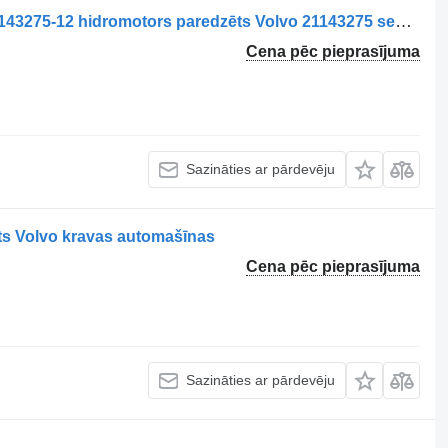
Motor hidraulic ventilator de răcire 21143275-12 hidromotors paredzēts Volvo 21143275 second-hand kravas automašīnas
Cena pēc pieprasījuma
Sazināties ar pārdevēju
ēts Volvo kravas automašīnas
Cena pēc pieprasījuma
Sazināties ar pārdevēju