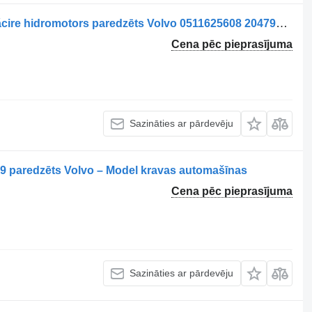
Motor hidraulic pentru ventilator de răcire hidromotors paredzēts Volvo 0511625608 20479528-15 kravas automašīnas
Cena pēc pieprasījuma
Sazināties ar pārdevēju
09 paredzēts Volvo – Model kravas automašīnas
Cena pēc pieprasījuma
Sazināties ar pārdevēju