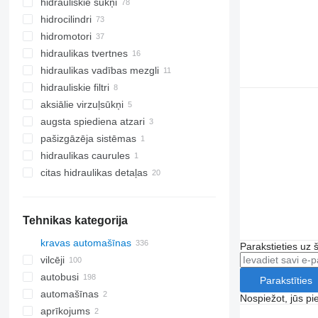
hidrauliskie sūkņi
hidrocilindri
hidromotori
hidraulikas tvertnes
hidraulikas vadības mezgli
hidrauliskie filtri
aksiālie virzuļsūkņi
augsta spiediena atzari
pašizgāzēja sistēmas
hidraulikas caurules
citas hidraulikas detaļas
Tehnikas kategorija
kravas automašīnas
Parakstieties uz 
vilcēji
autobusi
Parakstīties
automašīnas
Nospiežot, jūs pi
aprīkojums