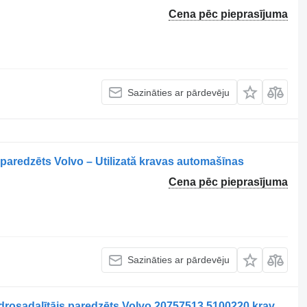
Cena pēc pieprasījuma
Sazināties ar pārdevēju
paredzēts Volvo – Utilizată kravas automašīnas
Cena pēc pieprasījuma
Sazināties ar pārdevēju
Distribuitor Hidraulic Servodirecție hidrosadalītājs paredzēts Volvo 20757513 5100220 kravas automašīnas