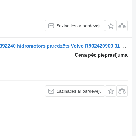
Sazināties ar pārdevēju
Motor hidraulic ventilator de răcire 70392240 hidromotors paredzēts Volvo R902420909 31 kravas automašīnas
Cena pēc pieprasījuma
Sazināties ar pārdevēju