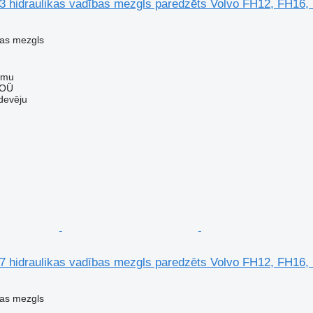
3 hidraulikas vadības mezgls paredzēts Volvo FH12, FH16
bas mezgls
mmu
 OÜ
devēju
7 hidraulikas vadības mezgls paredzēts Volvo FH12, FH16
bas mezgls