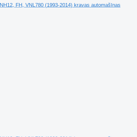
, NH12, FH, VNL780 (1993-2014) kravas automašīnas