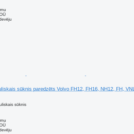
mmu
 OÜ
devēju
uliskais sūknis paredzēts Volvo FH12, FH16, NH12, FH, VN
uliskais sūknis
mmu
 OÜ
devēju