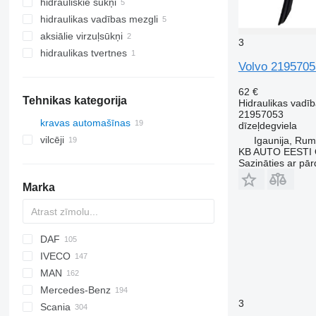
hidrauliskie sūkņi
hidraulikas vadības mezgli
aksiālie virzuļsūkņi
3
hidraulikas tvertnes
Volvo 2195705
62 €
Tehnikas kategorija
Hidraulikas vadī
21957053
kravas automašīnas
dīzeļdegviela
vilcēji
Igaunija, Ru
KB AUTO EESTI
Sazināties ar pār
Marka
DAF
BM
D series
IVECO
HD
GP
AS
AC
F-MAX
M series
GMK
T-series
MAN
CF
X series
RT
Daily
S-series
NPR
PC
KMK
LTM
R-series
Mercedes-Benz
LF
EuroCargo
NQR
WA
F90
3
Scania
XD
EuroStar
L2000
A-Class
Canter
Atleon
Magnum