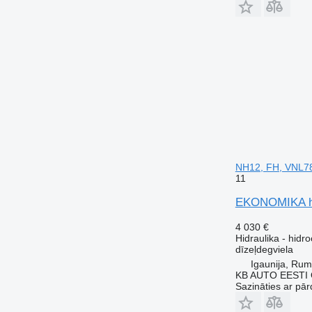
NH12, FH, VNL78
11
EKONOMIKA hid
4 030 €
Hidraulika - hidro
dīzeļdegviela
Igaunija, Ru
KB AUTO EESTI
Sazināties ar pār