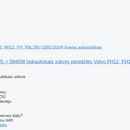
6, NH12, FH, VNL780 (1993-2014) kravas automašīnas
05.-) 584558 hidrauliskais sūknis paredzēts Volvo FH12, 
uliskais sūknis
mmu
 OÜ
devēju
ezerves daļu?
u tūlīt!
daļu