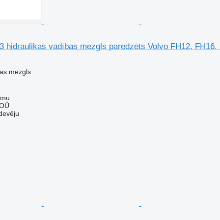
3 hidraulikas vadības mezgls paredzēts Volvo FH12, FH16
bas mezgls
mmu
 OÜ
devēju