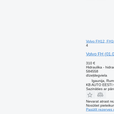
Volvo FH12, FH1
4
Volvo FH (01.
310 €
Hidraulika - hidra
584558
dīzeļdegviela
Igaunija, Ru
KB AUTO EESTI
Sazināties ar pār
Nevarat atrast r
Nosūtiet pieteikum
Pasūtīt rezerves 