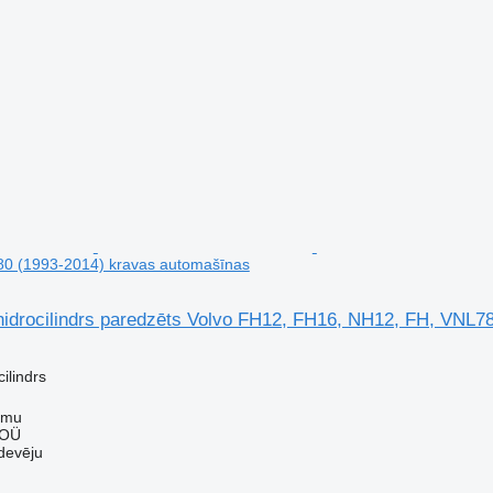
0 (1993-2014) kravas automašīnas
rocilindrs paredzēts Volvo FH12, FH16, NH12, FH, VNL78
cilindrs
mmu
 OÜ
devēju