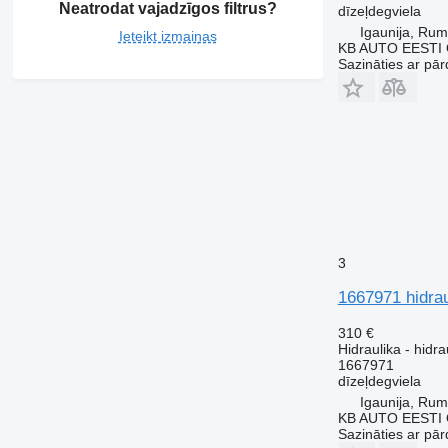
Neatrodat vajadzīgos filtrus?
dīzeļdegviela
Igaunija, Ru
Ieteikt izmaiņas
KB AUTO EESTI
Sazināties ar pār
3
1667971 hidra
310 €
Hidraulika - hidra
1667971
dīzeļdegviela
Igaunija, Ru
KB AUTO EESTI
Sazināties ar pār