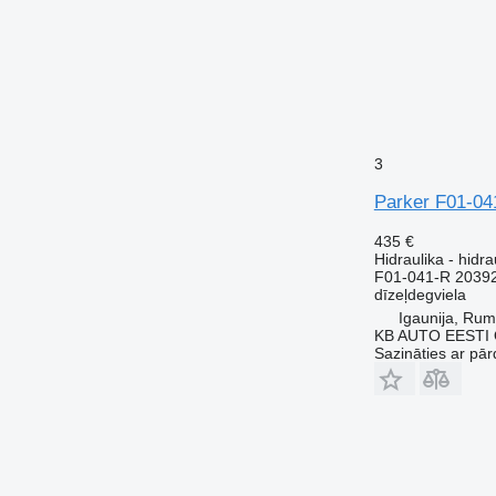
3
Parker F01-04
435 €
Hidraulika - hidra
F01-041-R 2039
dīzeļdegviela
Igaunija, Ru
KB AUTO EESTI
Sazināties ar pār