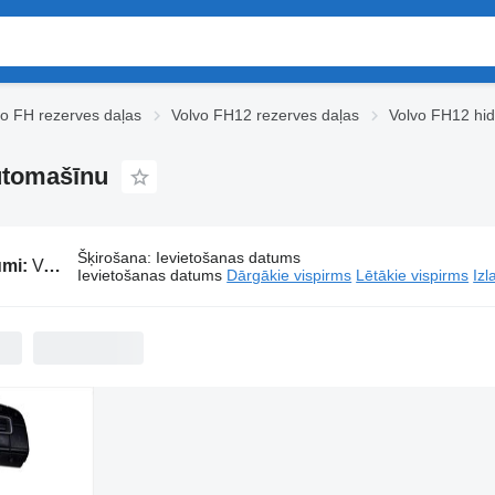
vo FH rezerves daļas
Volvo FH12 rezerves daļas
Volvo FH12 hid
utomašīnu
Šķirošana
:
Ievietošanas datums
umi:
Volvo FH12 hidraulika paredzēts kravas automašīnu
Ievietošanas datums
Dārgākie vispirms
Lētākie vispirms
Izl