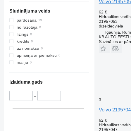
Volvo 2195705
Sludinājuma veids
62 €
Hidraulikas vadī
pārdošana
21957053
dīzeļdegviela
no ražotāja
Igaunija, Ru
līzings
KB AUTO EESTI
kredīts
Sazināties ar pār
uz nomaksu
apmaiņa ar piemaksu
maiņa
Izlaiduma gads
–
3
Volvo 2195704
62 €
Hidraulikas vadī
21957047