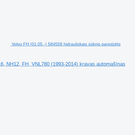
Volvo FH (01.05.-) 584558 hidrauliskais sūknis paredzēts
FH16, NH12, FH, VNL780 (1993-2014) kravas automašīnas