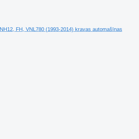
, NH12, FH, VNL780 (1993-2014) kravas automašīnas