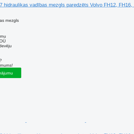
7 hidraulikas vadības mezgls paredzēts Volvo FH12, FH16
bas mezgls
mmu
 OÜ
devēju
?
r mums!
inājumu