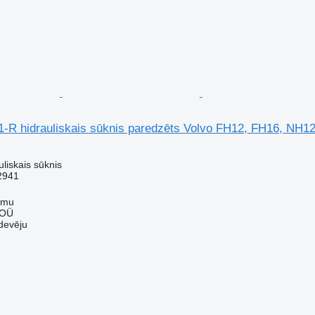
1-R hidrauliskais sūknis paredzēts Volvo FH12, FH16, NH1
uliskais sūknis
2941
mmu
 OÜ
devēju