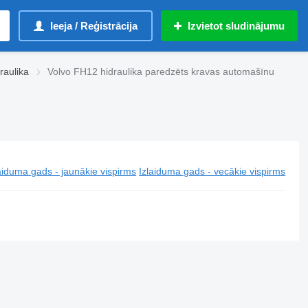
Ieeja / Reģistrācija
Izvietot sludinājumu
raulika
Volvo FH12 hidraulika paredzēts kravas automašīnu
aiduma gads - jaunākie vispirms
Izlaiduma gads - vecākie vispirms