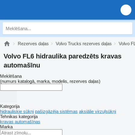
Rezerves daļas
Volvo Trucks rezerves daļas
Volvo F
Volvo FL6 hidraulika paredzēts kravas
automašīnu
Meklēšana
(numurs katalogā, marka, modelis, rezerves daļas)
Kategorija
hidrauliskie sūkņi
pašizgāzēja sistēmas
aksiālie virzuļsūkņi
Tehnikas kategorija
kravas automašīnas
Marka