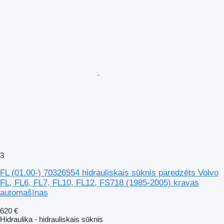
3
FL (01.00-) 70326554 hidrauliskais sūknis paredzēts Volvo
FL, FL6, FL7, FL10, FL12, FS718 (1985-2005) kravas
automašīnas
620 €
Hidraulika - hidrauliskais sūknis