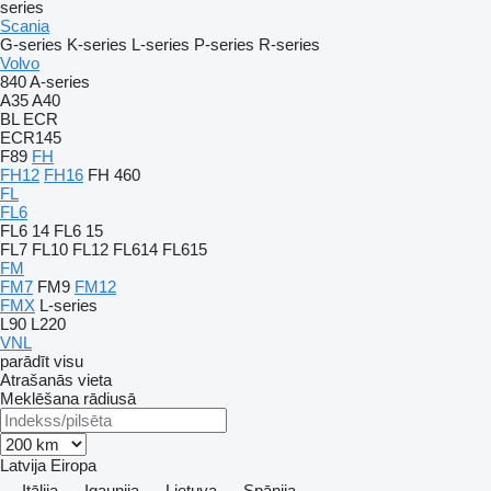
series
Scania
G-series
K-series
L-series
P-series
R-series
Volvo
840
A-series
A35
A40
BL
ECR
ECR145
F89
FH
FH12
FH16
FH 460
FL
FL6
FL6 14
FL6 15
FL7
FL10
FL12
FL614
FL615
FM
FM7
FM9
FM12
FMX
L-series
L90
L220
VNL
parādīt visu
Atrašanās vieta
Meklēšana rādiusā
Latvija
Eiropa
Itālija
Igaunija
Lietuva
Spānija