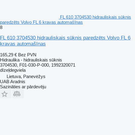
FL 610 3704530 hidrauliskais sūknis
paredzēts Volvo FL 6 kravas automašīnas
8
FL 610 3704530 hidrauliskais sūknis paredzēts Volvo FL 6
kravas automašīnas
165,29 €
Bez PVN
Hidraulika - hidrauliskais sūknis
3704530, F01-030-P-000, 1992320071
dīzeļdegviela
Lietuva, Panevėžys
UAB Aradnis
Sazināties ar pārdevēju