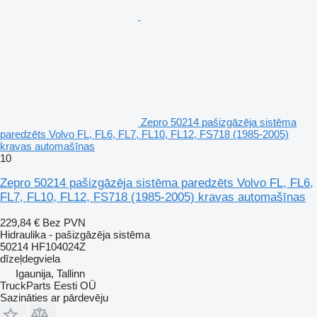
Zepro 50214 pašizgāzēja sistēma
paredzēts Volvo FL, FL6, FL7, FL10, FL12, FS718 (1985-2005)
kravas automašīnas
10
Zepro 50214 pašizgāzēja sistēma paredzēts Volvo FL, FL6,
FL7, FL10, FL12, FS718 (1985-2005) kravas automašīnas
229,84 €
Bez PVN
Hidraulika - pašizgāzēja sistēma
50214 HF104024Z
dīzeļdegviela
Igaunija, Tallinn
TruckParts Eesti OÜ
Sazināties ar pārdevēju