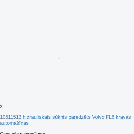
3
10511513 hidrauliskais sūknis paredzēts Volvo FL6 kravas
automašīnas
Cena pēc pieprasījuma