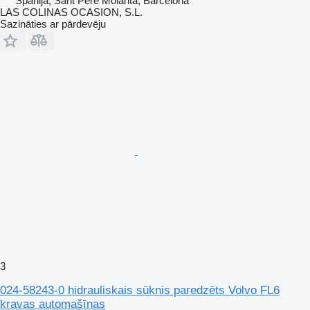
Spānija, Sant Pere Molanta, Barcelona
LAS COLINAS OCASION, S.L.
Sazināties ar pārdevēju
3
024-58243-0 hidrauliskais sūknis paredzēts Volvo FL6
kravas automašīnas