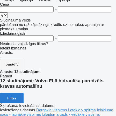
Cena
–
Sludinājuma veids
pārdošana
no ražotāja
līzings
kredīts
uz nomaksu
apmaiņa ar
piemaksu
maiņa
Izlaiduma gads
–
Neatrodat vajadzīgos filtrus?
Ieteikt izmaiņas
Atrasts:
-
parādīt
Atrasts:
12 sludinājumi
Parādīt
12 sludinājumi:
Volvo FL6 hidraulika paredzēts
kravas automašīnu
Filtrs
Šķirošana
:
Ievietošanas datums
Ievietošanas datums
Dārgākie vispirms
Lētākie vispirms
Izlaiduma
gads - jaunākie vispirms
Izlaiduma gads - vecākie vispirms