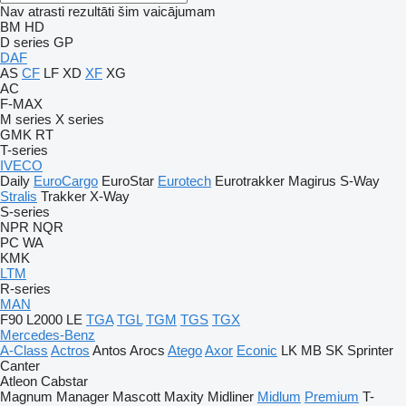
Nav atrasti rezultāti šim vaicājumam
BM
HD
D series
GP
DAF
AS
CF
LF
XD
XF
XG
AC
F-MAX
M series
X series
GMK
RT
T-series
IVECO
Daily
EuroCargo
EuroStar
Eurotech
Eurotrakker
Magirus
S-Way
Stralis
Trakker
X-Way
S-series
NPR
NQR
PC
WA
KMK
LTM
R-series
MAN
F90
L2000
LE
TGA
TGL
TGM
TGS
TGX
Mercedes-Benz
A-Class
Actros
Antos
Arocs
Atego
Axor
Econic
LK
MB
SK
Sprinter
Canter
Atleon
Cabstar
Magnum
Manager
Mascott
Maxity
Midliner
Midlum
Premium
T-