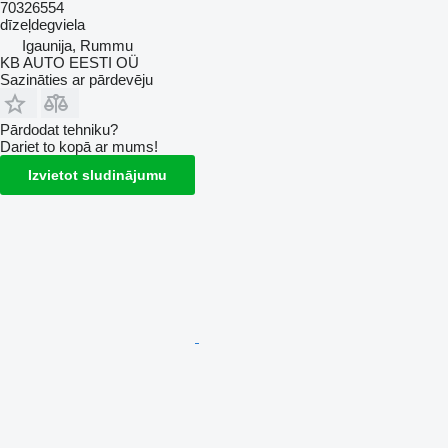
70326554
dīzeļdegviela
Igaunija, Rummu
KB AUTO EESTI OÜ
Sazināties ar pārdevēju
Pārdodat tehniku?
Dariet to kopā ar mums!
Izvietot sludinājumu