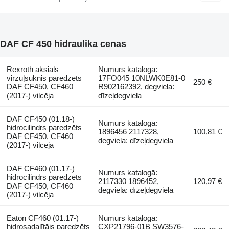
DAF CF 450 hidraulika cenas
Rexroth aksiāls
Numurs katalogā:
virzuļsūknis paredzēts
17FO045 10NLWK0E81-0
250 €
DAF CF450, CF460
R902162392, degviela:
(2017-) vilcēja
dīzeļdegviela
DAF CF450 (01.18-)
Numurs katalogā:
hidrocilindrs paredzēts
1896456 2117328,
100,81 €
DAF CF450, CF460
degviela: dīzeļdegviela
(2017-) vilcēja
DAF CF460 (01.17-)
Numurs katalogā:
hidrocilindrs paredzēts
2117330 1896452,
120,97 €
DAF CF450, CF460
degviela: dīzeļdegviela
(2017-) vilcēja
Eaton CF460 (01.17-)
Numurs katalogā:
hidrosadalītājs paredzēts
CXP21796-01B SW3576-