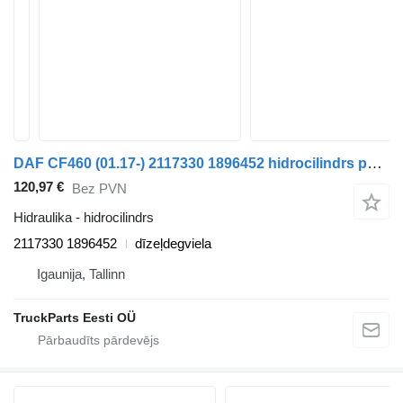
DAF CF460 (01.17-) 2117330 1896452 hidrocilindrs paredzēts DAF CF450, CF460 (2017-) vilcēja
120,97 €
Bez PVN
Hidraulika - hidrocilindrs
2117330 1896452
dīzeļdegviela
Igaunija, Tallinn
TruckParts Eesti OÜ