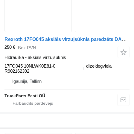
Rexroth 17FO045 aksiāls virzuļsūknis paredzēts DAF CF450, CF460 (2017-) vilcēja
250 €
Bez PVN
Hidraulika - aksiāls virzuļsūknis
17FO045 10NLWK0E81-0
dīzeļdegviela
R902162392
Igaunija, Tallinn
TruckParts Eesti OÜ