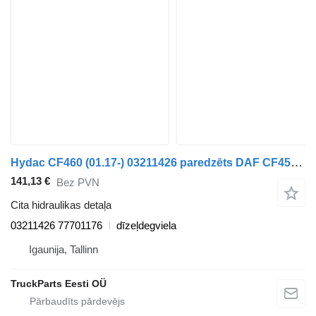
Hydac CF460 (01.17-) 03211426 paredzēts DAF CF450, CF460 (2017-) vilcēja
141,13 €
Bez PVN
Cita hidraulikas detaļa
03211426 77701176
dīzeļdegviela
Igaunija, Tallinn
TruckParts Eesti OÜ