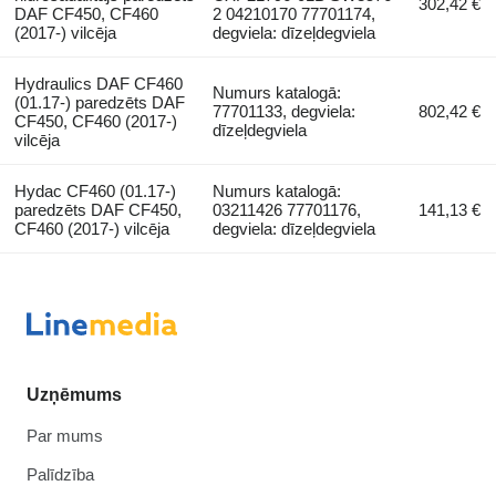
302,42 €
DAF CF450, CF460
2 04210170 77701174,
(2017-) vilcēja
degviela: dīzeļdegviela
Hydraulics DAF CF460
Numurs katalogā:
(01.17-) paredzēts DAF
77701133, degviela:
802,42 €
CF450, CF460 (2017-)
dīzeļdegviela
vilcēja
Hydac CF460 (01.17-)
Numurs katalogā:
paredzēts DAF CF450,
03211426 77701176,
141,13 €
CF460 (2017-) vilcēja
degviela: dīzeļdegviela
Uzņēmums
Par mums
Palīdzība