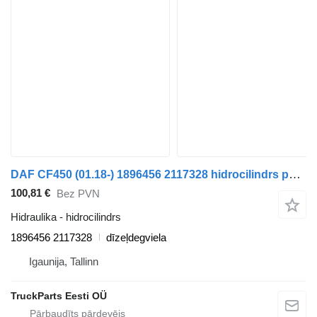
DAF CF450 (01.18-) 1896456 2117328 hidrocilindrs paredzēts DAF CF450, CF460 (2017-) vilcēja
100,81 €
Bez PVN
Hidraulika - hidrocilindrs
1896456 2117328
dīzeļdegviela
Igaunija, Tallinn
TruckParts Eesti OÜ