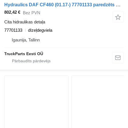
Hydraulics DAF CF460 (01.17-) 77701133 paredzēts DAF CF450, CF460 (2017-) vilcēja
802,42 €
Bez PVN
Cita hidraulikas detaļa
77701133
dīzeļdegviela
Igaunija, Tallinn
TruckParts Eesti OÜ