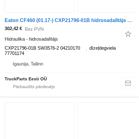
Eaton CF460 (01.17-) CXP21796-01B hidrosadalītājs paredzēts DAF CF450, CF460 (2017-) vilcēja
302,42 €
Bez PVN
Hidraulika - hidrosadalītājs
CXP21796-01B SW3576-2 04210170
dīzeļdegviela
77701174
Igaunija, Tallinn
TruckParts Eesti OÜ