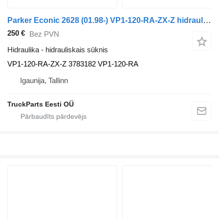
Parker Econic 2628 (01.98-) VP1-120-RA-ZX-Z hidrauliskais sūknis paredzēts Mercedes-Benz Econic (1998-2014) vilcēja
250 €
Bez PVN
Hidraulika - hidrauliskais sūknis
VP1-120-RA-ZX-Z 3783182 VP1-120-RA
Igaunija, Tallinn
TruckParts Eesti OÜ