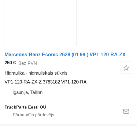
Mercedes-Benz Econic 2628 (01.98-) VP1-120-RA-ZX-Z hidrauliskais sūknis paredzēts Mercedes-Benz Econic (1998-2014) vilcēja
250 €
Bez PVN
Hidraulika - hidrauliskais sūknis
VP1-120-RA-ZX-Z 3783182 VP1-120-RA
Igaunija, Tallinn
TruckParts Eesti OÜ