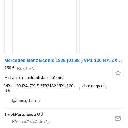
Mercedes-Benz Econic 1829 (01.98-) VP1-120-RA-ZX-Z hidrauliskais sūknis paredzēts Mercedes-Benz Econic (1998-2014) vilcēja
250 €
Bez PVN
Hidraulika - hidrauliskais sūknis
VP1-120-RA-ZX-Z 3783182 VP1-120-
dīzeļdegviela
RA
Igaunija, Tallinn
TruckParts Eesti OÜ