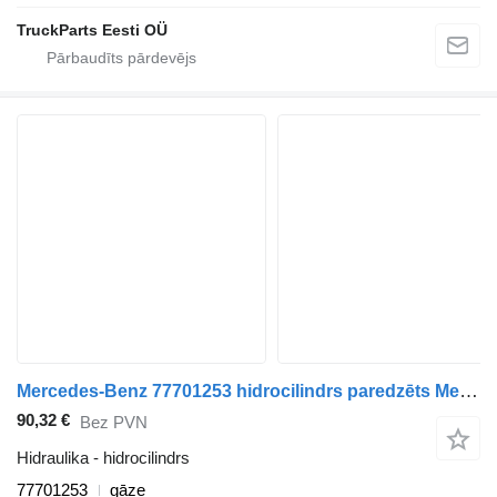
TruckParts Eesti OÜ
Mercedes-Benz 77701253 hidrocilindrs paredzēts Mercedes-Benz Econic (1998-2014) vilcēja
90,32 €
Bez PVN
Hidraulika - hidrocilindrs
77701253
gāze