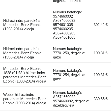
degviela: benzīns
Numurs katalogā:
9574660092
Hidrocilindrs paredzēts
A9574660092
Mercedes-Benz Econic
9574601005
302,42 €
(1998-2014) vilcēja
9574600205
A9574600205
A9574601005
Hidrocilindrs paredzēts
Numurs katalogā:
Mercedes-Benz Econic
77701250, degviela:
100,81 €
(1998-2014) vilcēja
gāze
Mercedes-Benz Econic
Numurs katalogā:
1828 (01.98-) hidrocilindrs
77701254, degviela:
100,81 €
paredzēts Mercedes-Benz
gāze
Econic (1998-2014) vilcēja
Numurs katalogā:
Weber hidrocilindrs
A9574660092
paredzēts Mercedes-Benz
330,65 €
9574660092, degviela:
Econic (1998-2014) vilcēja
dīzeļdegviela