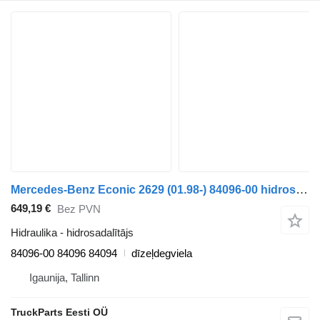
Mercedes-Benz Econic 2629 (01.98-) 84096-00 hidrosadalītājs paredzēts Mercedes-Benz Econic (1998-2014) vilcēja
649,19 €
Bez PVN
Hidraulika - hidrosadalītājs
84096-00 84096 84094
dīzeļdegviela
Igaunija, Tallinn
TruckParts Eesti OÜ