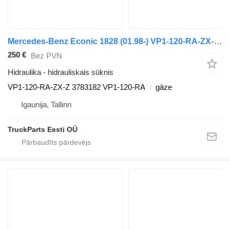
Mercedes-Benz Econic 1828 (01.98-) VP1-120-RA-ZX-Z hidrauliskais sūknis paredzēts Mercedes-Benz Econic (1998-2014) vilcēja
250 €
Bez PVN
Hidraulika - hidrauliskais sūknis
VP1-120-RA-ZX-Z 3783182 VP1-120-RA
gāze
Igaunija, Tallinn
TruckParts Eesti OÜ