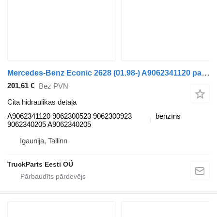
Mercedes-Benz Econic 2628 (01.98-) A9062341120 paredzēts Mercedes-Benz Econic (1998-2014) vilcēja
201,61 €
Bez PVN
Cita hidraulikas detaļa
A9062341120 9062300523 9062300923
benzīns
9062340205 A9062340205
Igaunija, Tallinn
TruckParts Eesti OÜ