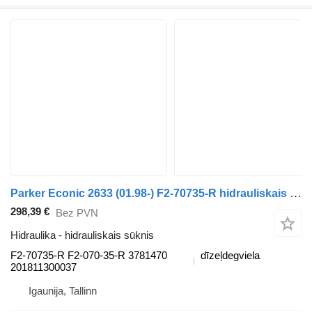
Parker Econic 2633 (01.98-) F2-70735-R hidrauliskais sūknis paredzēts Mercedes-Benz Econic (1998-2014) vilcēja
298,39 €
Bez PVN
Hidraulika - hidrauliskais sūknis
F2-70735-R F2-070-35-R 3781470
dīzeļdegviela
201811300037
Igaunija, Tallinn