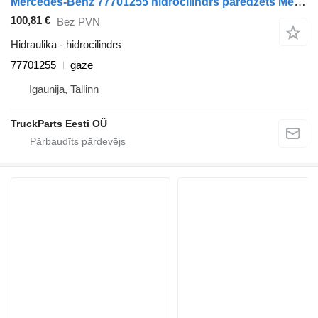
Mercedes-Benz 77701255 hidrocilindrs paredzēts Mercedes-Benz Econic (1998-2014) vilcēja
100,81 €
Bez PVN
Hidraulika - hidrocilindrs
77701255
gāze
Igaunija, Tallinn
TruckParts Eesti OÜ