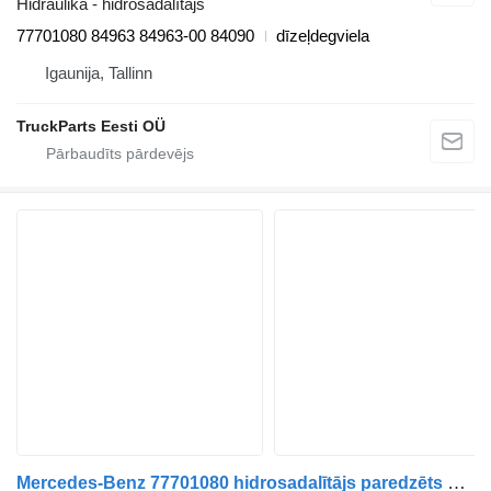
Hidraulika - hidrosadalītājs
77701080 84963 84963-00 84090
dīzeļdegviela
Igaunija, Tallinn
TruckParts Eesti OÜ
Mercedes-Benz 77701080 hidrosadalītājs paredzēts Mercedes-Benz Econic (1998-2014) vilcēja