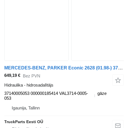
MERCEDES-BENZ, PARKER Econic 2628 (01.98-) 37140005053 hidrosadalītājs paredzēts Mercedes-Benz Econic (1998-2014) vilcēja
649,19 €
Bez PVN
Hidraulika - hidrosadalītājs
37140005053 000000185414 VAL3714-0005-
gāze
053
Igaunija, Tallinn
TruckParts Eesti OÜ