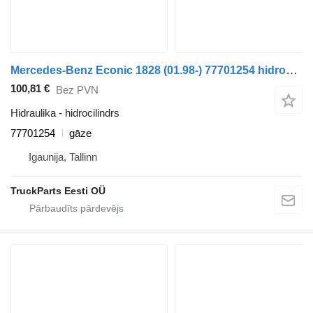
Mercedes-Benz Econic 1828 (01.98-) 77701254 hidrocilindrs paredzēts Mercedes-Benz Econic (1998-2014) vilcēja
100,81 €
Bez PVN
Hidraulika - hidrocilindrs
77701254
gāze
Igaunija, Tallinn
TruckParts Eesti OÜ