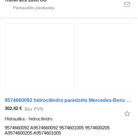
9574660092 hidrocilindrs paredzēts Mercedes-Benz Econic (1998-2014) vilcēja
302,42 €
Bez PVN
Hidraulika - hidrocilindrs
9574660092 A9574660092 9574601005 9574600205
A9574600205 A9574601005