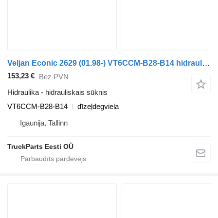
Veljan Econic 2629 (01.98-) VT6CCM-B28-B14 hidrauliskais sūknis paredzēts Mercedes-Benz Econic (1998-2014) vilcēja
153,23 €
Bez PVN
Hidraulika - hidrauliskais sūknis
VT6CCM-B28-B14
dīzeļdegviela
Igaunija, Tallinn
TruckParts Eesti OÜ