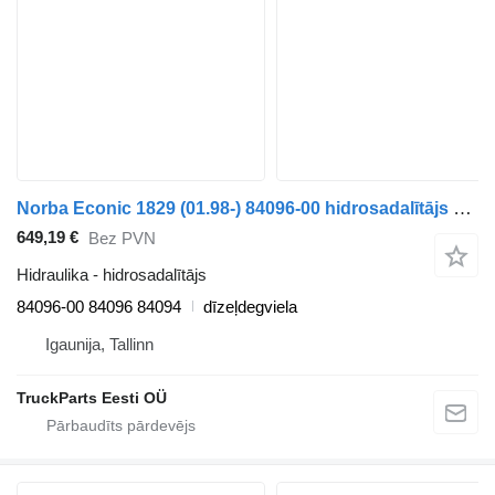
Norba Econic 1829 (01.98-) 84096-00 hidrosadalītājs paredzēts Mercedes-Benz Econic (1998-2014) vilcēja
649,19 €
Bez PVN
Hidraulika - hidrosadalītājs
84096-00 84096 84094
dīzeļdegviela
Igaunija, Tallinn
TruckParts Eesti OÜ