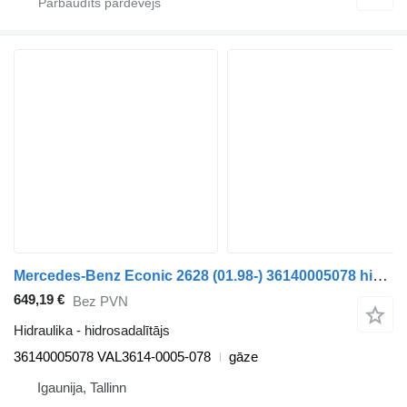
Mercedes-Benz Econic 2628 (01.98-) 36140005078 hidrosadalītājs paredzēts Mercedes-Benz Econic (1998-2014) vilcēja
649,19 €
Bez PVN
Hidraulika - hidrosadalītājs
36140005078 VAL3614-0005-078
gāze
Igaunija, Tallinn