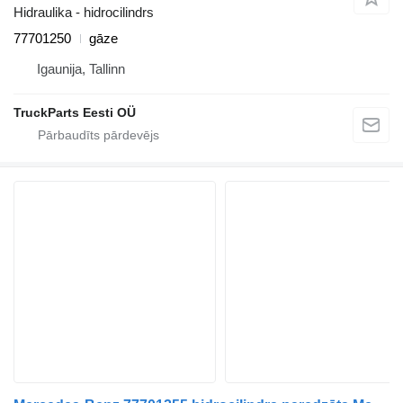
Hidraulika - hidrocilindrs
77701250
gāze
Igaunija, Tallinn
TruckParts Eesti OÜ