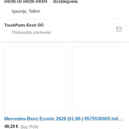
84096-00 84096 84094
dīzeļdegviela
Igaunija, Tallinn
TruckParts Eesti OÜ
Mercedes-Benz Econic 2628 (01.98-) 9575530005 hidrocilindrs paredzēts Mercedes-Benz Econic (1998-2014) vilcēja
49,19 €
Bez PVN