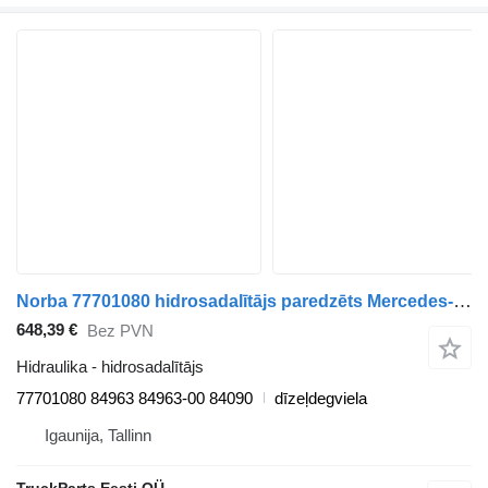
Norba 77701080 hidrosadalītājs paredzēts Mercedes-Benz Econic (1998-2014) vilcēja
648,39 €
Bez PVN
Hidraulika - hidrosadalītājs
77701080 84963 84963-00 84090
dīzeļdegviela
Igaunija, Tallinn
TruckParts Eesti OÜ