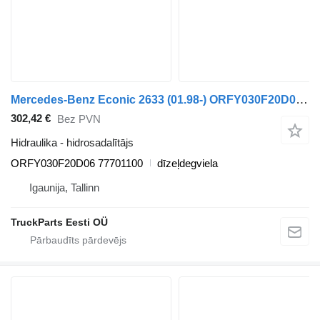
Mercedes-Benz Econic 2633 (01.98-) ORFY030F20D06 hidrosadalītājs paredzēts Mercedes-Benz Econic (1998-2014) vilcēja
302,42 €
Bez PVN
Hidraulika - hidrosadalītājs
ORFY030F20D06 77701100
dīzeļdegviela
Igaunija, Tallinn
TruckParts Eesti OÜ