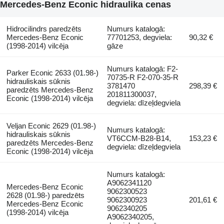
Mercedes-Benz Econic hidraulika cenas
Hidrocilindrs paredzēts
Numurs katalogā:
Mercedes-Benz Econic
77701253, degviela:
90,32 €
(1998-2014) vilcēja
gāze
Numurs katalogā: F2-
Parker Econic 2633 (01.98-)
70735-R F2-070-35-R
hidrauliskais sūknis
3781470
298,39 €
paredzēts Mercedes-Benz
201811300037,
Econic (1998-2014) vilcēja
degviela: dīzeļdegviela
Veljan Econic 2629 (01.98-)
Numurs katalogā:
hidrauliskais sūknis
VT6CCM-B28-B14,
153,23 €
paredzēts Mercedes-Benz
degviela: dīzeļdegviela
Econic (1998-2014) vilcēja
Numurs katalogā:
A9062341120
Mercedes-Benz Econic
9062300523
2628 (01.98-) paredzēts
9062300923
201,61 €
Mercedes-Benz Econic
9062340205
(1998-2014) vilcēja
A9062340205,