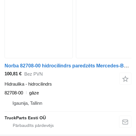
Norba 82708-00 hidrocilindrs paredzēts Mercedes-Benz Econic (1998-2014) vilcēja
100,81 €
Bez PVN
Hidraulika - hidrocilindrs
82708-00
gāze
Igaunija, Tallinn
TruckParts Eesti OÜ