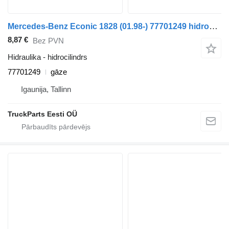
Mercedes-Benz Econic 1828 (01.98-) 77701249 hidrocilindrs paredzēts Mercedes-Benz Econic (1998-2014) vilcēja
8,87 €
Bez PVN
Hidraulika - hidrocilindrs
77701249
gāze
Igaunija, Tallinn
TruckParts Eesti OÜ