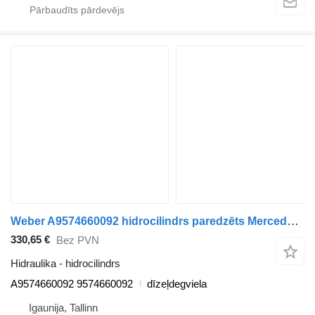
Weber A9574660092 hidrocilindrs paredzēts Mercedes-Benz Econic (1998-2014) vilcēja
330,65 €
Bez PVN
Hidraulika - hidrocilindrs
A9574660092 9574660092
dīzeļdegviela
Igaunija, Tallinn