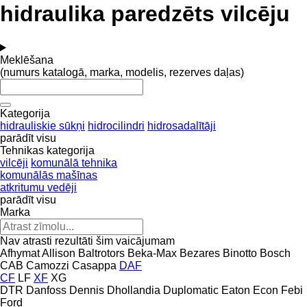
hidraulika paredzēts vilcēju
Meklēšana
(numurs katalogā, marka, modelis, rezerves daļas)
Kategorija
hidrauliskie sūkņi
hidrocilindri
hidrosadalītāji
parādīt visu
Tehnikas kategorija
vilcēji
komunālā tehnika
komunālās mašīnas
atkritumu vedēji
parādīt visu
Marka
Nav atrasti rezultāti šim vaicājumam
Afhymat
Allison
Baltrotors
Beka-Max
Bezares
Binotto
Bosch
CAB
Camozzi
Casappa
DAF
CF
LF
XF
XG
DTR
Danfoss
Dennis
Dhollandia
Duplomatic
Eaton
Econ
Febi
Ford