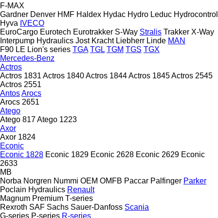
F-MAX
Gardner Denver
HMF
Haldex
Hydac
Hydro Leduc
Hydrocontrol
Hyva
IVECO
EuroCargo
Eurotech
Eurotrakker
S-Way
Stralis
Trakker
X-Way
Interpump Hydraulics
Jost
Kracht
Liebherr
Linde
MAN
F90
LE
Lion's series
TGA
TGL
TGM
TGS
TGX
Mercedes-Benz
Actros
Actros 1831
Actros 1840
Actros 1844
Actros 1845
Actros 2545
Actros 2551
Antos
Arocs
Arocs 2651
Atego
Atego 817
Atego 1223
Axor
Axor 1824
Econic
Econic 1828
Econic 1829
Econic 2628
Econic 2629
Econic
2633
MB
Norba
Norgren
Nummi
OEM
OMFB
Paccar
Palfinger
Parker
Poclain Hydraulics
Renault
Magnum
Premium
T-series
Rexroth
SAF
Sachs
Sauer-Danfoss
Scania
G-series
P-series
R-series