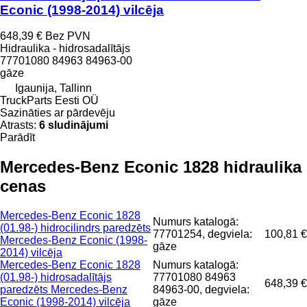
Econic (1998-2014) vilcēja
648,39 €
Bez PVN
Hidraulika - hidrosadalītājs
77701080 84963 84963-00
gāze
Igaunija, Tallinn
TruckParts Eesti OÜ
Sazināties ar pārdevēju
Atrasts:
6 sludinājumi
Parādīt
Mercedes-Benz Econic 1828 hidraulika
cenas
Mercedes-Benz Econic 1828
Numurs katalogā:
(01.98-) hidrocilindrs paredzēts
77701254, degviela:
100,81 €
Mercedes-Benz Econic (1998-
gāze
2014) vilcēja
Mercedes-Benz Econic 1828
Numurs katalogā:
(01.98-) hidrosadalītājs
77701080 84963
648,39 €
paredzēts Mercedes-Benz
84963-00, degviela:
Econic (1998-2014) vilcēja
gāze