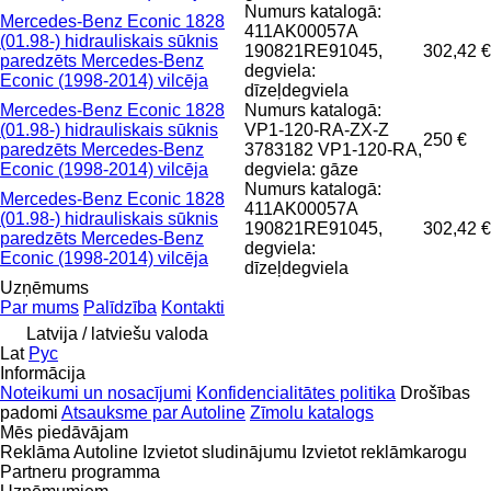
Numurs katalogā:
Mercedes-Benz Econic 1828
411AK00057A
(01.98-) hidrauliskais sūknis
190821RE91045,
302,42 €
paredzēts Mercedes-Benz
degviela:
Econic (1998-2014) vilcēja
dīzeļdegviela
Mercedes-Benz Econic 1828
Numurs katalogā:
(01.98-) hidrauliskais sūknis
VP1-120-RA-ZX-Z
250 €
paredzēts Mercedes-Benz
3783182 VP1-120-RA,
Econic (1998-2014) vilcēja
degviela: gāze
Numurs katalogā:
Mercedes-Benz Econic 1828
411AK00057A
(01.98-) hidrauliskais sūknis
190821RE91045,
302,42 €
paredzēts Mercedes-Benz
degviela:
Econic (1998-2014) vilcēja
dīzeļdegviela
Uzņēmums
Par mums
Palīdzība
Kontakti
Latvija / latviešu valoda
Lat
Рус
Informācija
Noteikumi un nosacījumi
Konfidencialitātes politika
Drošības
padomi
Atsauksme par Autoline
Zīmolu katalogs
Mēs piedāvājam
Reklāma Autoline
Izvietot sludinājumu
Izvietot reklāmkarogu
Partneru programma