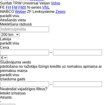
Sunfab
TRW
Universal
Veljan
Volvo
FE
FH
FM
FMX
N-series
VNL
WABCO
Weber
ZF Lenksysteme
Zepro
parādīt visu
Atrašanās vieta
Meklēšana rādiusā
Latvija
parādīt visu
Cena
–
Sludinājuma veids
pārdošana
no ražotāja
līzings
kredīts
uz nomaksu
apmaiņa ar
piemaksu
maiņa
parādīt visu
Izlaiduma gads
–
Neatrodat vajadzīgos filtrus?
Ieteikt izmaiņas
Atrasts:
-