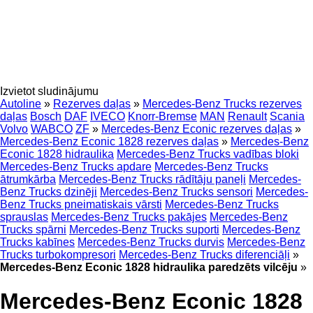
Izvietot sludinājumu
Autoline
»
Rezerves daļas
»
Mercedes-Benz Trucks rezerves
daļas
Bosch
DAF
IVECO
Knorr-Bremse
MAN
Renault
Scania
Volvo
WABCO
ZF
»
Mercedes-Benz Econic rezerves daļas
»
Mercedes-Benz Econic 1828 rezerves daļas
»
Mercedes-Benz
Econic 1828 hidraulika
Mercedes-Benz Trucks vadības bloki
Mercedes-Benz Trucks apdare
Mercedes-Benz Trucks
ātrumkārba
Mercedes-Benz Trucks rādītāju paneļi
Mercedes-
Benz Trucks dzinēji
Mercedes-Benz Trucks sensori
Mercedes-
Benz Trucks pneimatiskais vārsti
Mercedes-Benz Trucks
sprauslas
Mercedes-Benz Trucks pakājes
Mercedes-Benz
Trucks spārni
Mercedes-Benz Trucks suporti
Mercedes-Benz
Trucks kabīnes
Mercedes-Benz Trucks durvis
Mercedes-Benz
Trucks turbokompresori
Mercedes-Benz Trucks diferenciāļi
»
Mercedes-Benz Econic 1828 hidraulika paredzēts vilcēju
»
Mercedes-Benz Econic 1828