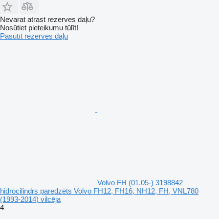
Nevarat atrast rezerves daļu?
Nosūtiet pieteikumu tūlīt!
Pasūtīt rezerves daļu
Volvo FH (01.05-) 3198842
hidrocilindrs paredzēts Volvo FH12, FH16, NH12, FH, VNL780
(1993-2014) vilcēja
4