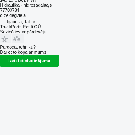
Hidraulika - hidrosadalītājs
77700734
dīzeļdegviela
Igaunija, Tallinn
TruckParts Eesti OÜ
Sazināties ar pārdevēju
Pārdodat tehniku?
Dariet to kopā ar mums!
Izvietot sludinājumu