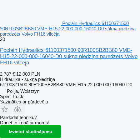
Poclain Hydraulics 61100371500
90R100SB2BB80 VME-H15-22-000-000-16040-D0 sūkņa piedziņa
paredzēts Volvo FH16 vilcēja
20
Poclain Hydraulics 61100371500 90R100SB2BB80 VME-
H15-22-000-000-16040-D0 sūkņa piedziņa paredzēts Volvo
FH16 vilcēja
2 787 €
12 000 PLN
Hidraulika - sūkņa piedziņa
61100371500 90R100SB2BB80 VME-H15-22-000-000-16040-D0
Polija, Wolsztyn
Spec Truck
Sazināties ar pārdevēju
Pārdodat tehniku?
Dariet to kopā ar mums!
Izvietot sludinājumu