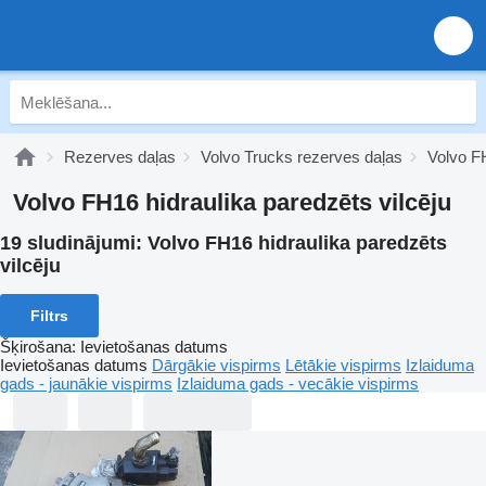
Rezerves daļas
Volvo Trucks rezerves daļas
Volvo F
Volvo FH16 hidraulika paredzēts vilcēju
19 sludinājumi:
Volvo FH16 hidraulika paredzēts
vilcēju
Filtrs
Šķirošana
:
Ievietošanas datums
Ievietošanas datums
Dārgākie vispirms
Lētākie vispirms
Izlaiduma
gads - jaunākie vispirms
Izlaiduma gads - vecākie vispirms