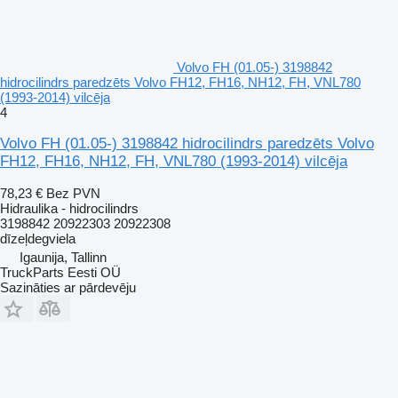
Volvo FH (01.05-) 3198842
hidrocilindrs paredzēts Volvo FH12, FH16, NH12, FH, VNL780
(1993-2014) vilcēja
4
Volvo FH (01.05-) 3198842 hidrocilindrs paredzēts Volvo
FH12, FH16, NH12, FH, VNL780 (1993-2014) vilcēja
78,23 €
Bez PVN
Hidraulika - hidrocilindrs
3198842 20922303 20922308
dīzeļdegviela
Igaunija, Tallinn
TruckParts Eesti OÜ
Sazināties ar pārdevēju