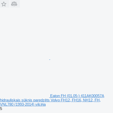
Eaton FH (01.05-) 411AK00057A
hidrauliskais sūknis paredzēts Volvo FH12, FH16, NH12, FH,
VNL780 (1993-2014) vilcēja
5