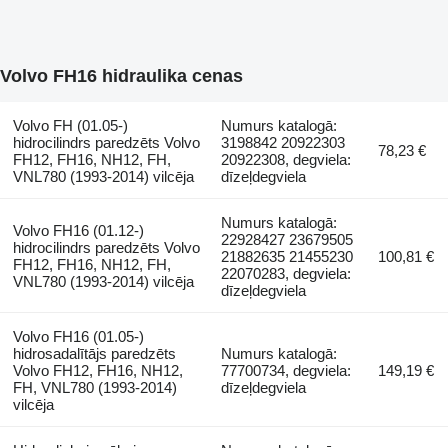
Volvo FH16 hidraulika cenas
Volvo FH (01.05-)
Numurs katalogā:
hidrocilindrs paredzēts Volvo
3198842 20922303
78,23 €
FH12, FH16, NH12, FH,
20922308, degviela:
VNL780 (1993-2014) vilcēja
dīzeļdegviela
Numurs katalogā:
Volvo FH16 (01.12-)
22928427 23679505
hidrocilindrs paredzēts Volvo
21882635 21455230
100,81 €
FH12, FH16, NH12, FH,
22070283, degviela:
VNL780 (1993-2014) vilcēja
dīzeļdegviela
Volvo FH16 (01.05-)
hidrosadalītājs paredzēts
Numurs katalogā:
Volvo FH12, FH16, NH12,
77700734, degviela:
149,19 €
FH, VNL780 (1993-2014)
dīzeļdegviela
vilcēja