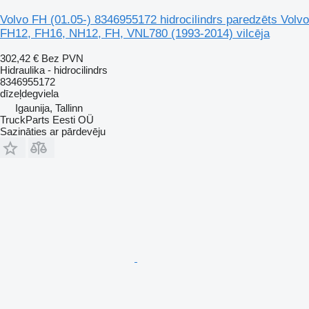
Volvo FH (01.05-) 8346955172 hidrocilindrs paredzēts Volvo
FH12, FH16, NH12, FH, VNL780 (1993-2014) vilcēja
302,42 €
Bez PVN
Hidraulika - hidrocilindrs
8346955172
dīzeļdegviela
Igaunija, Tallinn
TruckParts Eesti OÜ
Sazināties ar pārdevēju