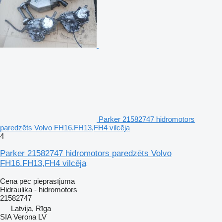
Parker 21582747 hidromotors
paredzēts Volvo FH16.FH13,FH4 vilcēja
4
Parker 21582747 hidromotors paredzēts Volvo
FH16.FH13,FH4 vilcēja
Cena pēc pieprasījuma
Hidraulika - hidromotors
21582747
Latvija, Rīga
SIA Verona LV