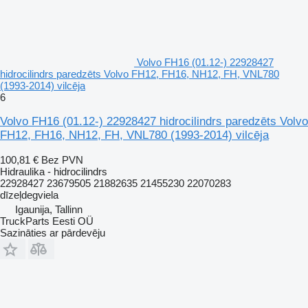
Volvo FH16 (01.12-) 22928427
hidrocilindrs paredzēts Volvo FH12, FH16, NH12, FH, VNL780
(1993-2014) vilcēja
6
Volvo FH16 (01.12-) 22928427 hidrocilindrs paredzēts Volvo
FH12, FH16, NH12, FH, VNL780 (1993-2014) vilcēja
100,81 €
Bez PVN
Hidraulika - hidrocilindrs
22928427 23679505 21882635 21455230 22070283
dīzeļdegviela
Igaunija, Tallinn
TruckParts Eesti OÜ
Sazināties ar pārdevēju