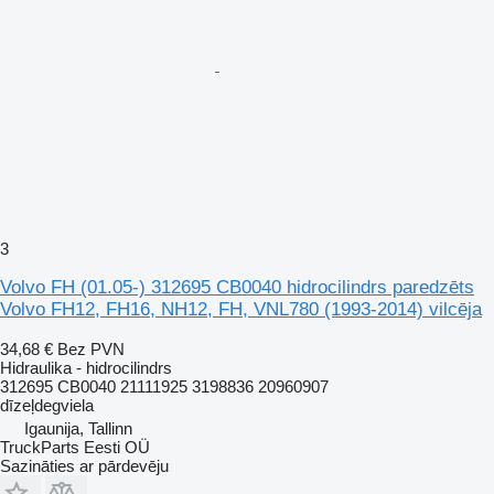
3
Volvo FH (01.05-) 312695 CB0040 hidrocilindrs paredzēts
Volvo FH12, FH16, NH12, FH, VNL780 (1993-2014) vilcēja
34,68 €
Bez PVN
Hidraulika - hidrocilindrs
312695 CB0040 21111925 3198836 20960907
dīzeļdegviela
Igaunija, Tallinn
TruckParts Eesti OÜ
Sazināties ar pārdevēju