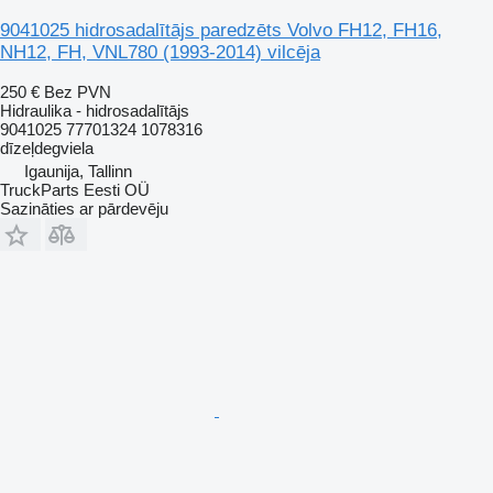
9041025 hidrosadalītājs paredzēts Volvo FH12, FH16,
NH12, FH, VNL780 (1993-2014) vilcēja
250 €
Bez PVN
Hidraulika - hidrosadalītājs
9041025 77701324 1078316
dīzeļdegviela
Igaunija, Tallinn
TruckParts Eesti OÜ
Sazināties ar pārdevēju