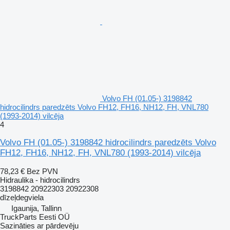
Volvo FH (01.05-) 3198842
hidrocilindrs paredzēts Volvo FH12, FH16, NH12, FH, VNL780
(1993-2014) vilcēja
4
Volvo FH (01.05-) 3198842 hidrocilindrs paredzēts Volvo
FH12, FH16, NH12, FH, VNL780 (1993-2014) vilcēja
78,23 €
Bez PVN
Hidraulika - hidrocilindrs
3198842 20922303 20922308
dīzeļdegviela
Igaunija, Tallinn
TruckParts Eesti OÜ
Sazināties ar pārdevēju