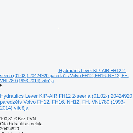
Hydraulics Lever KIP-AIR FH12 2-
seeria (01.02-) 20424920 paredzēts Volvo FH12, FH16, NH12, FH,
VNL780 (1993-2014) vilcēja
5
Hydraulics Lever KIP-AIR FH12 2-seeria (01.02-) 20424920
paredzēts Volvo FH12, FH16, NH12, FH, VNL780 (1993-
2014) vilcēja
100,81 €
Bez PVN
Cita hidraulikas detaļa
20424920