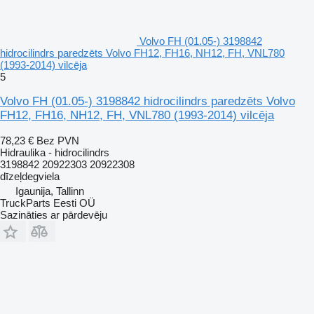
Volvo FH (01.05-) 3198842
hidrocilindrs paredzēts Volvo FH12, FH16, NH12, FH, VNL780
(1993-2014) vilcēja
5
Volvo FH (01.05-) 3198842 hidrocilindrs paredzēts Volvo
FH12, FH16, NH12, FH, VNL780 (1993-2014) vilcēja
78,23 €
Bez PVN
Hidraulika - hidrocilindrs
3198842 20922303 20922308
dīzeļdegviela
Igaunija, Tallinn
TruckParts Eesti OÜ
Sazināties ar pārdevēju