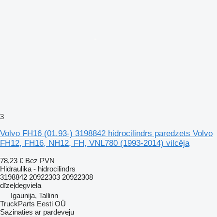
3
Volvo FH16 (01.93-) 3198842 hidrocilindrs paredzēts Volvo
FH12, FH16, NH12, FH, VNL780 (1993-2014) vilcēja
78,23 €
Bez PVN
Hidraulika - hidrocilindrs
3198842 20922303 20922308
dīzeļdegviela
Igaunija, Tallinn
TruckParts Eesti OÜ
Sazināties ar pārdevēju