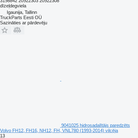
3198842 20922303 20922308
dīzeļdegviela
Igaunija, Tallinn
TruckParts Eesti OÜ
Sazināties ar pārdevēju
9041025 hidrosadalītājs paredzēts
Volvo FH12, FH16, NH12, FH, VNL780 (1993-2014) vilcēja
13