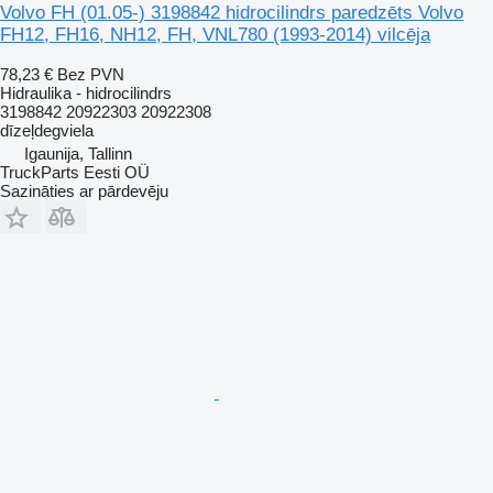
Volvo FH (01.05-) 3198842 hidrocilindrs paredzēts Volvo
FH12, FH16, NH12, FH, VNL780 (1993-2014) vilcēja
78,23 €
Bez PVN
Hidraulika - hidrocilindrs
3198842 20922303 20922308
dīzeļdegviela
Igaunija, Tallinn
TruckParts Eesti OÜ
Sazināties ar pārdevēju