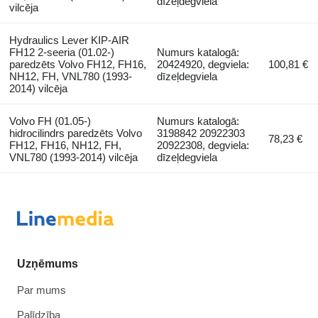
dīzeļdegviela
vilcēja
Hydraulics Lever KIP-AIR
FH12 2-seeria (01.02-)
Numurs katalogā:
paredzēts Volvo FH12, FH16,
20424920, degviela:
100,81 €
NH12, FH, VNL780 (1993-
dīzeļdegviela
2014) vilcēja
Volvo FH (01.05-)
Numurs katalogā:
hidrocilindrs paredzēts Volvo
3198842 20922303
78,23 €
FH12, FH16, NH12, FH,
20922308, degviela:
VNL780 (1993-2014) vilcēja
dīzeļdegviela
Uzņēmums
Par mums
Palīdzība