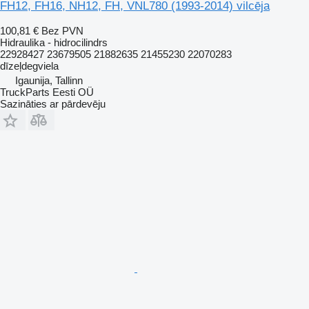
FH12, FH16, NH12, FH, VNL780 (1993-2014) vilcēja
100,81 €
Bez PVN
Hidraulika - hidrocilindrs
22928427 23679505 21882635 21455230 22070283
dīzeļdegviela
Igaunija, Tallinn
TruckParts Eesti OÜ
Sazināties ar pārdevēju