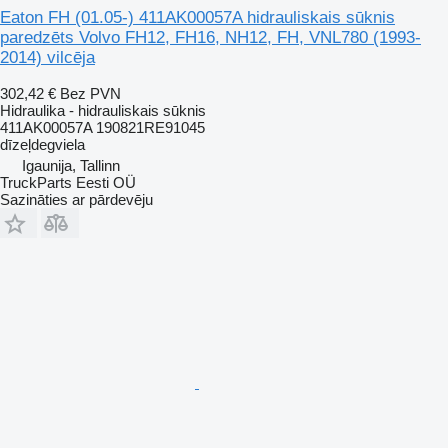
Eaton FH (01.05-) 411AK00057A hidrauliskais sūknis
paredzēts Volvo FH12, FH16, NH12, FH, VNL780 (1993-
2014) vilcēja
302,42 €
Bez PVN
Hidraulika - hidrauliskais sūknis
411AK00057A 190821RE91045
dīzeļdegviela
Igaunija, Tallinn
TruckParts Eesti OÜ
Sazināties ar pārdevēju