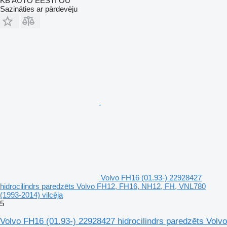
KB AUTO EESTI OÜ
Sazināties ar pārdevēju
Volvo FH16 (01.93-) 22928427
hidrocilindrs paredzēts Volvo FH12, FH16, NH12, FH, VNL780
(1993-2014) vilcēja
5
Volvo FH16 (01.93-) 22928427 hidrocilindrs paredzēts Volvo