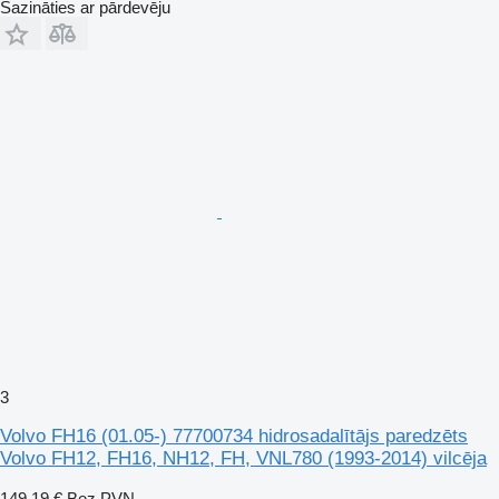
Sazināties ar pārdevēju
3
Volvo FH16 (01.05-) 77700734 hidrosadalītājs paredzēts
Volvo FH12, FH16, NH12, FH, VNL780 (1993-2014) vilcēja
149,19 €
Bez PVN