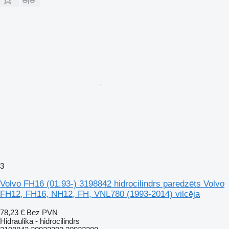
3
Volvo FH16 (01.93-) 3198842 hidrocilindrs paredzēts Volvo
FH12, FH16, NH12, FH, VNL780 (1993-2014) vilcēja
78,23 €
Bez PVN
Hidraulika - hidrocilindrs