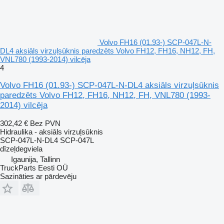
Volvo FH16 (01.93-) SCP-047L-N-
DL4 aksiāls virzuļsūknis paredzēts Volvo FH12, FH16, NH12, FH,
VNL780 (1993-2014) vilcēja
4
Volvo FH16 (01.93-) SCP-047L-N-DL4 aksiāls virzuļsūknis
paredzēts Volvo FH12, FH16, NH12, FH, VNL780 (1993-
2014) vilcēja
302,42 €
Bez PVN
Hidraulika - aksiāls virzuļsūknis
SCP-047L-N-DL4 SCP-047L
dīzeļdegviela
Igaunija, Tallinn
TruckParts Eesti OÜ
Sazināties ar pārdevēju