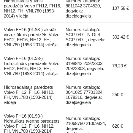
Hidrauliskais sūknis
Numurs katalogā:
paredzēts Volvo FH12, FH16,
8811042 3704520,
197,58 €
NH12, FH, VNL780 (1993-
degviela:
2014) vilcēja
dīzeļdegviela
Volvo FH16 (01.93-) aksiāls
Numurs katalogā:
virzuļsūknis paredzēts Volvo
SCP-047L-N-DL4
302,42 €
FH12, FH16, NH12, FH,
SCP-047L, degviela:
VNL780 (1993-2014) vilcēja
dīzeļdegviela
Volvo FH16 (01.93-)
Numurs katalogā:
hidrocilindrs paredzēts Volvo
3198842 20922303
78,23 €
FH12, FH16, NH12, FH,
20922308, degviela:
VNL780 (1993-2014) vilcēja
dīzeļdegviela
Hidrosadalītājs paredzēts
Numurs katalogā:
Volvo FH12, FH16, NH12,
9041025 77701324
250 €
FH, VNL780 (1993-2014)
1078316, degviela:
vilcēja
dīzeļdegviela
Volvo FH16 (01.93-)
Numurs katalogā:
hidraulikas tvertne paredzēts
21068780 21009924,
Volvo FH12, FH16, NH12,
620 €
degviela:
FH, VNL780 (1993-2014)