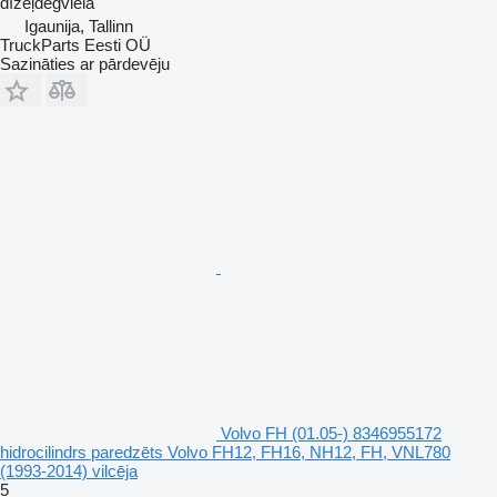
dīzeļdegviela
Igaunija, Tallinn
TruckParts Eesti OÜ
Sazināties ar pārdevēju
Volvo FH (01.05-) 8346955172
hidrocilindrs paredzēts Volvo FH12, FH16, NH12, FH, VNL780
(1993-2014) vilcēja
5