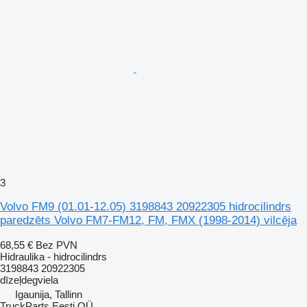
3
Volvo FM9 (01.01-12.05) 3198843 20922305 hidrocilindrs
paredzēts Volvo FM7-FM12, FM, FMX (1998-2014) vilcēja
68,55 €
Bez PVN
Hidraulika - hidrocilindrs
3198843 20922305
dīzeļdegviela
Igaunija, Tallinn
TruckParts Eesti OÜ