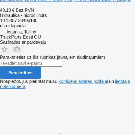
49,19 €
Bez PVN
Hidraulika - hidrocilindrs
1075457 20409130
dīzeļdegviela
Igaunija, Tallinn
TruckParts Eesti OÜ
Sazināties ar pārdevēju
Parakstieties uz šis rubrikas jaunajiem sludinājumiem
Parakstīties
Nospiežot, jūs piekrītat mūsu
konfidencialitātes politikai
un
lietotāja
noteikumiem
.