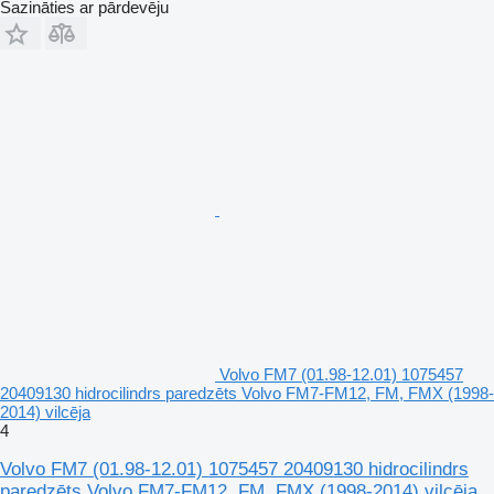
Sazināties ar pārdevēju
Volvo FM7 (01.98-12.01) 1075457
20409130 hidrocilindrs paredzēts Volvo FM7-FM12, FM, FMX (1998-
2014) vilcēja
4
Volvo FM7 (01.98-12.01) 1075457 20409130 hidrocilindrs
paredzēts Volvo FM7-FM12, FM, FMX (1998-2014) vilcēja