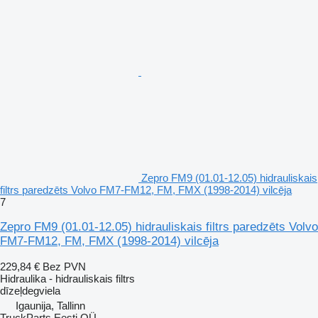
Zepro FM9 (01.01-12.05) hidrauliskais
filtrs paredzēts Volvo FM7-FM12, FM, FMX (1998-2014) vilcēja
7
Zepro FM9 (01.01-12.05) hidrauliskais filtrs paredzēts Volvo
FM7-FM12, FM, FMX (1998-2014) vilcēja
229,84 €
Bez PVN
Hidraulika - hidrauliskais filtrs
dīzeļdegviela
Igaunija, Tallinn
TruckParts Eesti OÜ