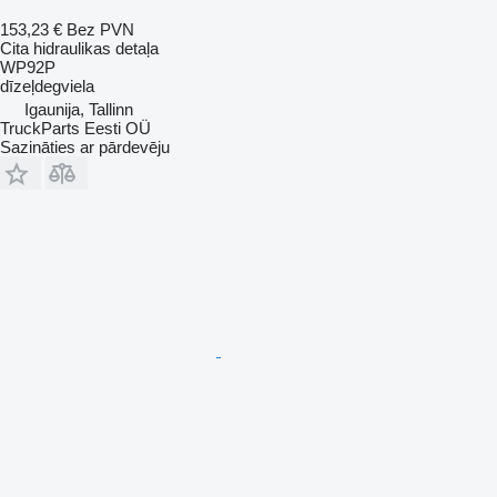
153,23 €
Bez PVN
Cita hidraulikas detaļa
WP92P
dīzeļdegviela
Igaunija, Tallinn
TruckParts Eesti OÜ
Sazināties ar pārdevēju