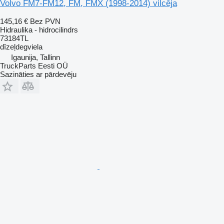
Volvo FM7-FM12, FM, FMX (1998-2014) vilcēja
145,16 €
Bez PVN
Hidraulika - hidrocilindrs
73184TL
dīzeļdegviela
Igaunija, Tallinn
TruckParts Eesti OÜ
Sazināties ar pārdevēju