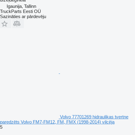
Igaunija, Tallinn
TruckParts Eesti OÜ
Sazināties ar pārdevēju
Volvo 77701269 hidraulikas tvertne
paredzēts Volvo FM7-FM12, FM, FMX (1998-2014) vilcēja
5