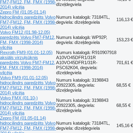
FM7-FM12, FM, FMX (1998-
dīzeļdegviela
2014) vilcēja
Zepro FM (01.05-01.14)
hidrocilindrs paredzēts Volvo
Numurs katalogā: 73184TL,
116,13 €
FM7-FM12, FM, FMX (1998-
degviela: dīzeļdegviela
2014) vilcēja
Volvo FM12 (01.98-12.05)
paredzēts Volvo FM7-FM12,
Numurs katalogā: WP92P,
153,23 €
FM, FMX (1998-2014)
degviela: dīzeļdegviela
vilcēja
Rexroth FM9 (01.01-12.05)
Numurs katalogā: R910907918
aksiāls virzuļsūknis
A10VO45DFR1/31R
paredzēts Volvo FM7-FM12,
A10VO45DFR1/31R-
701,61 €
FM, FMX (1998-2014)
PSC62K04, degviela:
vilcēja
dīzeļdegviela
Volvo FM9 (01.01-12.05)
Numurs katalogā: 3198843
hidrocilindrs paredzēts Volvo
20922305, degviela:
68,55 €
FM7-FM12, FM, FMX (1998-
dīzeļdegviela
2014) vilcēja
Volvo FMX (01.10-)
Numurs katalogā: 3198843
hidrocilindrs paredzēts Volvo
20922305, degviela:
68,55 €
FM7-FM12, FM, FMX (1998-
dīzeļdegviela
2014) vilcēja
Zepro FM (01.05-01.14)
hidrocilindrs paredzēts Volvo
Numurs katalogā: 73184TL,
145,16 €
FM7-FM12, FM, FMX (1998-
degviela: dīzeļdegviela