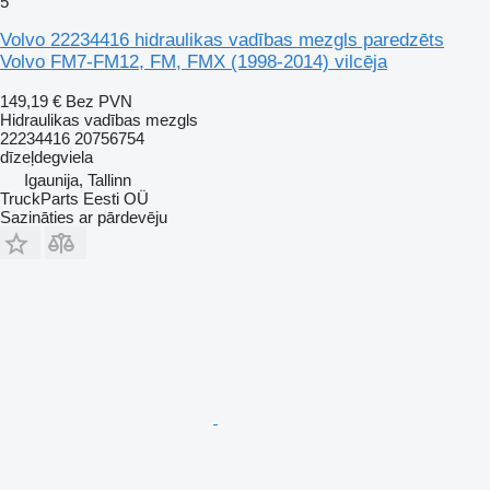
5
Volvo 22234416 hidraulikas vadības mezgls paredzēts
Volvo FM7-FM12, FM, FMX (1998-2014) vilcēja
149,19 €
Bez PVN
Hidraulikas vadības mezgls
22234416 20756754
dīzeļdegviela
Igaunija, Tallinn
TruckParts Eesti OÜ
Sazināties ar pārdevēju