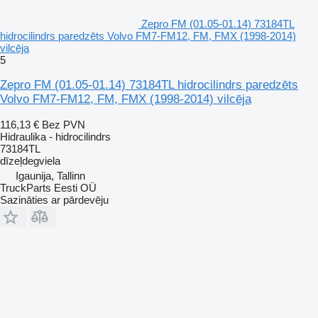
Zepro FM (01.05-01.14) 73184TL
hidrocilindrs paredzēts Volvo FM7-FM12, FM, FMX (1998-2014)
vilcēja
5
Zepro FM (01.05-01.14) 73184TL hidrocilindrs paredzēts
Volvo FM7-FM12, FM, FMX (1998-2014) vilcēja
116,13 €
Bez PVN
Hidraulika - hidrocilindrs
73184TL
dīzeļdegviela
Igaunija, Tallinn
TruckParts Eesti OÜ
Sazināties ar pārdevēju