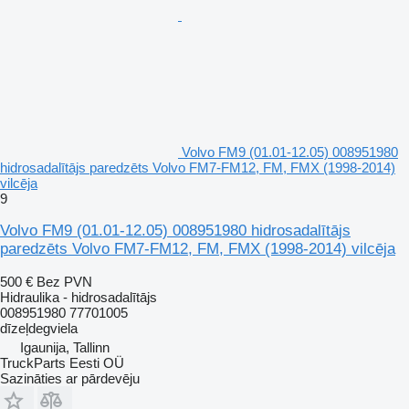
Volvo FM9 (01.01-12.05) 008951980
hidrosadalītājs paredzēts Volvo FM7-FM12, FM, FMX (1998-2014)
vilcēja
9
Volvo FM9 (01.01-12.05) 008951980 hidrosadalītājs
paredzēts Volvo FM7-FM12, FM, FMX (1998-2014) vilcēja
500 €
Bez PVN
Hidraulika - hidrosadalītājs
008951980 77701005
dīzeļdegviela
Igaunija, Tallinn
TruckParts Eesti OÜ
Sazināties ar pārdevēju