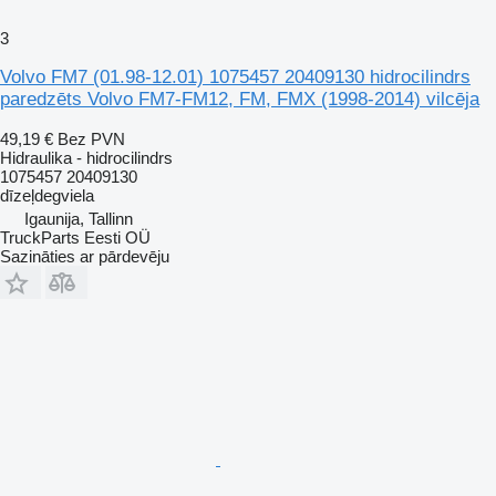
3
Volvo FM7 (01.98-12.01) 1075457 20409130 hidrocilindrs
paredzēts Volvo FM7-FM12, FM, FMX (1998-2014) vilcēja
49,19 €
Bez PVN
Hidraulika - hidrocilindrs
1075457 20409130
dīzeļdegviela
Igaunija, Tallinn
TruckParts Eesti OÜ
Sazināties ar pārdevēju