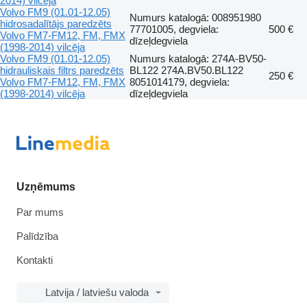
2014) vilcēja
Volvo FM9 (01.01-12.05)
Numurs katalogā: 008951980
hidrosadalītājs paredzēts
77701005, degviela:
500 €
Volvo FM7-FM12, FM, FMX
dīzeļdegviela
(1998-2014) vilcēja
Volvo FM9 (01.01-12.05)
Numurs katalogā: 274A-BV50-
hidrauliskais filtrs paredzēts
BL122 274A.BV50.BL122
250 €
Volvo FM7-FM12, FM, FMX
8051014179, degviela:
(1998-2014) vilcēja
dīzeļdegviela
Uzņēmums
Par mums
Palīdzība
Kontakti
Latvija / latviešu valoda