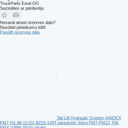
TruckParts Eesti OÜ
Sazināties ar pārdevēju
Nevarat atrast rezerves daļu?
Nosūtiet pieteikumu tūlīt!
Pasūtīt rezerves daļu
Tail Lift Hydraulic System HAIDEX
FM7 (01.98-12.01) BZ15-149T paredzēts Volvo FM7-FM12, FM,
FMX (1998-2014) vilcēja