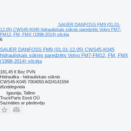
SAUER DANFOSS FM9 (01.01-
12.05) CWS45-K045 hidrauliskais sūknis paredzēts Volvo FM7-
FM12, FM, FMX (1998-2014) vilcēja
6
SAUER DANFOSS FM9 (01.01-12.05) CWS45-K045
hidrauliskais sūknis paredzēts Volvo FM7-FM12, FM, FMX
(1998-2014) vilcēja
181,45 €
Bez PVN
Hidraulika - hidrauliskais sūknis
CWS45-K045 7004050 A024141594
dīzeļdegviela
Igaunija, Tallinn
TruckParts Eesti OÜ
Sazināties ar pārdevēju