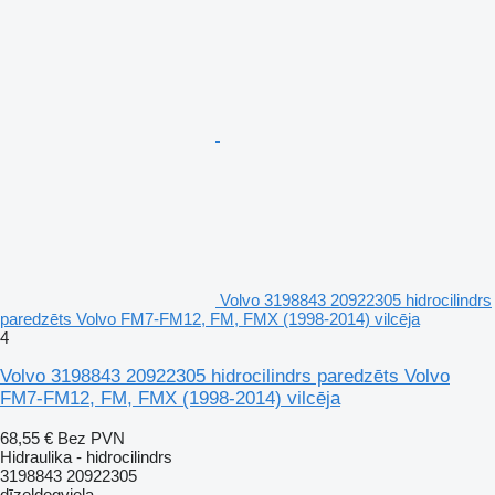
Volvo 3198843 20922305 hidrocilindrs
paredzēts Volvo FM7-FM12, FM, FMX (1998-2014) vilcēja
4
Volvo 3198843 20922305 hidrocilindrs paredzēts Volvo
FM7-FM12, FM, FMX (1998-2014) vilcēja
68,55 €
Bez PVN
Hidraulika - hidrocilindrs
3198843 20922305
dīzeļdegviela