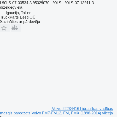
L90LS-07-00534-3 95029070 L90LS L90LS-07-13911-3
dīzeļdegviela
Igaunija, Tallinn
TruckParts Eesti OÜ
Sazināties ar pārdevēju
Volvo 22234416 hidraulikas vadības
mezgls paredzēts Volvo FM7-FM12, FM, FMX (1998-2014) vilcēja