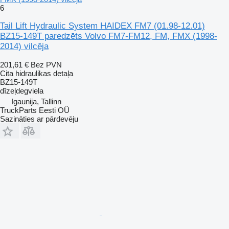
6
Tail Lift Hydraulic System HAIDEX FM7 (01.98-12.01)
BZ15-149T paredzēts Volvo FM7-FM12, FM, FMX (1998-
2014) vilcēja
201,61 €
Bez PVN
Cita hidraulikas detaļa
BZ15-149T
dīzeļdegviela
Igaunija, Tallinn
TruckParts Eesti OÜ
Sazināties ar pārdevēju