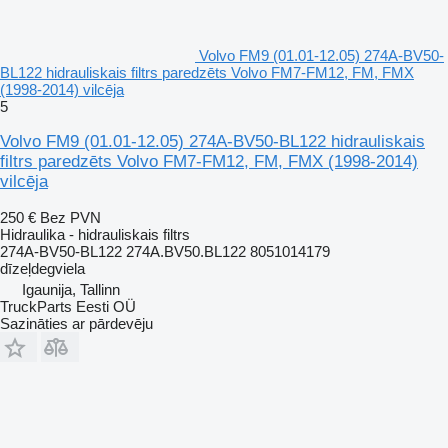
Volvo FM9 (01.01-12.05) 274A-BV50-
BL122 hidrauliskais filtrs paredzēts Volvo FM7-FM12, FM, FMX
(1998-2014) vilcēja
5
Volvo FM9 (01.01-12.05) 274A-BV50-BL122 hidrauliskais
filtrs paredzēts Volvo FM7-FM12, FM, FMX (1998-2014)
vilcēja
250 €
Bez PVN
Hidraulika - hidrauliskais filtrs
274A-BV50-BL122 274A.BV50.BL122 8051014179
dīzeļdegviela
Igaunija, Tallinn
TruckParts Eesti OÜ
Sazināties ar pārdevēju