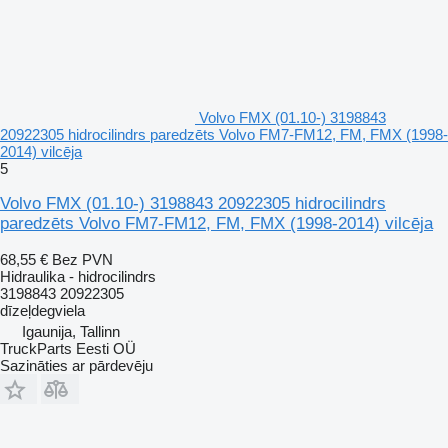
Volvo FMX (01.10-) 3198843
20922305 hidrocilindrs paredzēts Volvo FM7-FM12, FM, FMX (1998-
2014) vilcēja
5
Volvo FMX (01.10-) 3198843 20922305 hidrocilindrs
paredzēts Volvo FM7-FM12, FM, FMX (1998-2014) vilcēja
68,55 €
Bez PVN
Hidraulika - hidrocilindrs
3198843 20922305
dīzeļdegviela
Igaunija, Tallinn
TruckParts Eesti OÜ
Sazināties ar pārdevēju