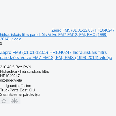
Zepro FM9 (01.01-12.05) HF1040247
hidrauliskais filtrs paredzēts Volvo FM7-FM12, FM, FMX (1998-
2014) vilcēja
9
Zepro FM9 (01.01-12.05) HF1040247 hidrauliskais filtrs
paredzēts Volvo FM7-FM12, FM, FMX (1998-2014) vilcēja
210,48 €
Bez PVN
Hidraulika - hidrauliskais filtrs
HF1040247
dīzeļdegviela
Igaunija, Tallinn
TruckParts Eesti OÜ
Sazināties ar pārdevēju