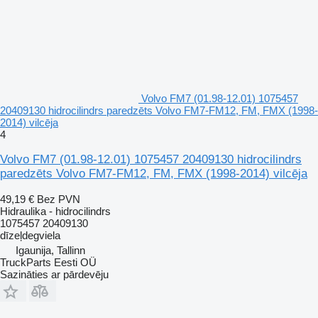
Volvo FM7 (01.98-12.01) 1075457
20409130 hidrocilindrs paredzēts Volvo FM7-FM12, FM, FMX (1998-
2014) vilcēja
4
Volvo FM7 (01.98-12.01) 1075457 20409130 hidrocilindrs
paredzēts Volvo FM7-FM12, FM, FMX (1998-2014) vilcēja
49,19 €
Bez PVN
Hidraulika - hidrocilindrs
1075457 20409130
dīzeļdegviela
Igaunija, Tallinn
TruckParts Eesti OÜ
Sazināties ar pārdevēju