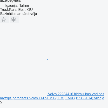
dīzeļdegviela
Igaunija, Tallinn
TruckParts Eesti OÜ
Sazināties ar pārdevēju
Volvo 22234416 hidraulikas vadības
mezgls paredzēts Volvo FM7-FM12, FM, FMX (1998-2014) vilcēja
5