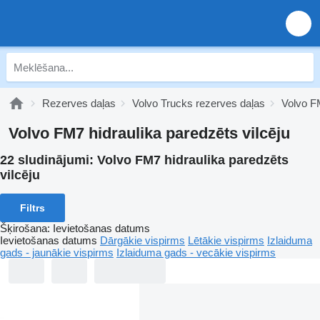
Rezerves daļas
Volvo Trucks rezerves daļas
Volvo F
Volvo FM7 hidraulika paredzēts vilcēju
22 sludinājumi:
Volvo FM7 hidraulika paredzēts
vilcēju
Filtrs
Šķirošana
:
Ievietošanas datums
Ievietošanas datums
Dārgākie vispirms
Lētākie vispirms
Izlaiduma
gads - jaunākie vispirms
Izlaiduma gads - vecākie vispirms