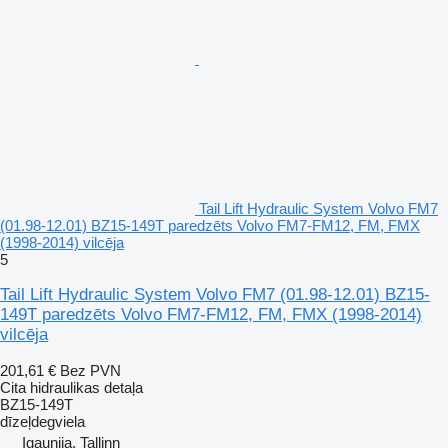
Tail Lift Hydraulic System Volvo FM7
(01.98-12.01) BZ15-149T paredzēts Volvo FM7-FM12, FM, FMX
(1998-2014) vilcēja
5
Tail Lift Hydraulic System Volvo FM7 (01.98-12.01) BZ15-
149T paredzēts Volvo FM7-FM12, FM, FMX (1998-2014)
vilcēja
201,61 €
Bez PVN
Cita hidraulikas detaļa
BZ15-149T
dīzeļdegviela
Igaunija, Tallinn