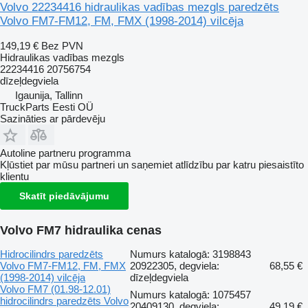
Volvo 22234416 hidraulikas vadības mezgls paredzēts
Volvo FM7-FM12, FM, FMX (1998-2014) vilcēja
149,19 €
Bez PVN
Hidraulikas vadības mezgls
22234416 20756754
dīzeļdegviela
Igaunija, Tallinn
TruckParts Eesti OÜ
Sazināties ar pārdevēju
Autoline partneru programma
Kļūstiet par mūsu partneri un saņemiet atlīdzību par katru piesaistīto
klientu
Skatīt piedāvājumu
Volvo FM7 hidraulika cenas
Hidrocilindrs paredzēts
Numurs katalogā: 3198843
Volvo FM7-FM12, FM, FMX
20922305, degviela:
68,55 €
(1998-2014) vilcēja
dīzeļdegviela
Volvo FM7 (01.98-12.01)
Numurs katalogā: 1075457
hidrocilindrs paredzēts Volvo
20409130, degviela:
49,19 €