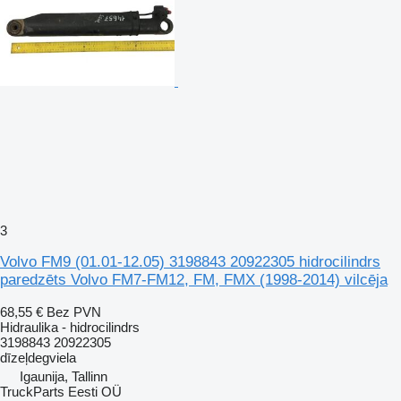
3
Volvo FM9 (01.01-12.05) 3198843 20922305 hidrocilindrs
paredzēts Volvo FM7-FM12, FM, FMX (1998-2014) vilcēja
68,55 €
Bez PVN
Hidraulika - hidrocilindrs
3198843 20922305
dīzeļdegviela
Igaunija, Tallinn
TruckParts Eesti OÜ