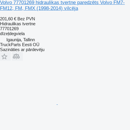
Volvo 77701269 hidraulikas tvertne paredzēts Volvo FM7-
FM12, FM, FMX (1998-2014) vilcēja
201,60 €
Bez PVN
Hidraulikas tvertne
77701269
dīzeļdegviela
Igaunija, Tallinn
TruckParts Eesti OÜ
Sazināties ar pārdevēju