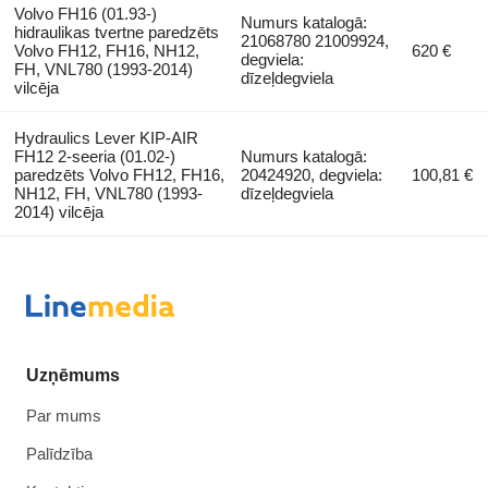
Volvo FH16 (01.93-)
Numurs katalogā:
hidraulikas tvertne paredzēts
21068780 21009924,
Volvo FH12, FH16, NH12,
620 €
degviela:
FH, VNL780 (1993-2014)
dīzeļdegviela
vilcēja
Hydraulics Lever KIP-AIR
FH12 2-seeria (01.02-)
Numurs katalogā:
paredzēts Volvo FH12, FH16,
20424920, degviela:
100,81 €
NH12, FH, VNL780 (1993-
dīzeļdegviela
2014) vilcēja
Uzņēmums
Par mums
Palīdzība