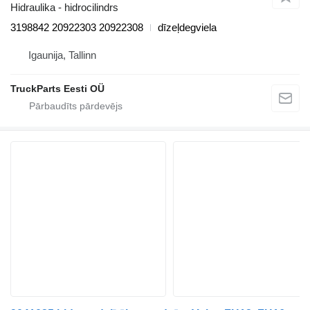
Hidraulika - hidrocilindrs
3198842 20922303 20922308
dīzeļdegviela
Igaunija, Tallinn
TruckParts Eesti OÜ