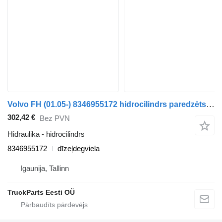
Volvo FH (01.05-) 8346955172 hidrocilindrs paredzēts Volvo FH12, FH16, NH12, FH, VNL780 (1993-2014) vilcēja
302,42 €
Bez PVN
Hidraulika - hidrocilindrs
8346955172
dīzeļdegviela
Igaunija, Tallinn
TruckParts Eesti OÜ