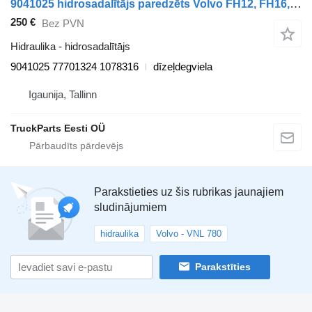
9041025 hidrosadalītājs paredzēts Volvo FH12, FH16, NH12, FH, VNL780 (1993-2014) vilcēja
250 €
Bez PVN
Hidraulika - hidrosadalītājs
9041025 77701324 1078316
dīzeļdegviela
Igaunija, Tallinn
TruckParts Eesti OÜ
Parakstieties uz šis rubrikas jaunajiem
sludinājumiem
hidraulika
Volvo - VNL 780
Parakstīties