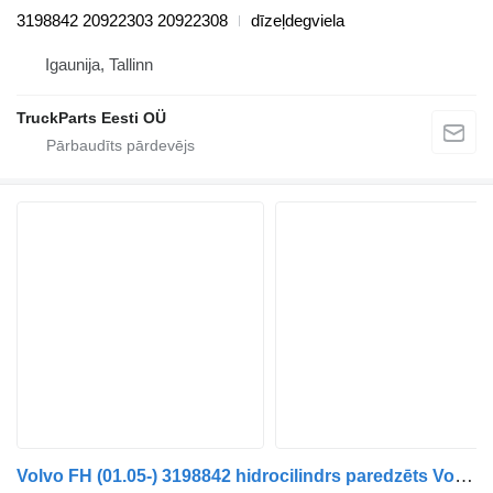
3198842 20922303 20922308
dīzeļdegviela
Igaunija, Tallinn
TruckParts Eesti OÜ
Volvo FH (01.05-) 3198842 hidrocilindrs paredzēts Volvo FH12, FH16, NH12, FH, VNL780 (1993-2014) vilcēja