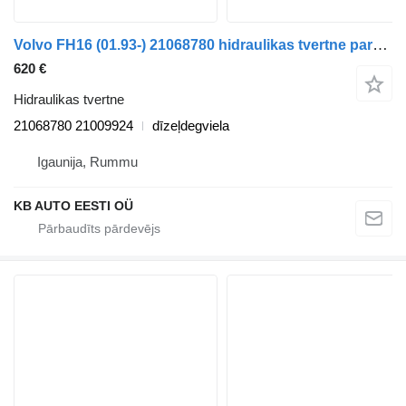
Volvo FH16 (01.93-) 21068780 hidraulikas tvertne paredzēts Volvo FH12, FH16, NH12, FH, VNL780 (1993-2014) vilcēja
620 €
Hidraulikas tvertne
21068780 21009924
dīzeļdegviela
Igaunija, Rummu
KB AUTO EESTI OÜ