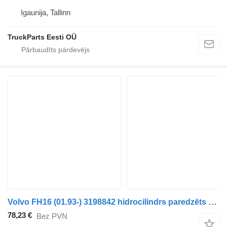
Igaunija, Tallinn
TruckParts Eesti OÜ
Volvo FH16 (01.93-) 3198842 hidrocilindrs paredzēts Volvo FH12, FH16, NH12, FH, VNL780 (1993-2014) vilcēja
78,23 €
Bez PVN