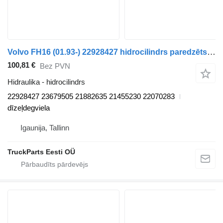
Volvo FH16 (01.93-) 22928427 hidrocilindrs paredzēts Volvo FH12, FH16, NH12, FH, VNL780 (1993-2014) vilcēja
100,81 €
Bez PVN
Hidraulika - hidrocilindrs
22928427 23679505 21882635 21455230 22070283
dīzeļdegviela
Igaunija, Tallinn
TruckParts Eesti OÜ