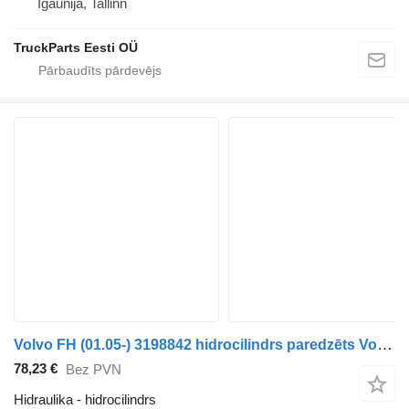
Igaunija, Tallinn
TruckParts Eesti OÜ
Volvo FH (01.05-) 3198842 hidrocilindrs paredzēts Volvo FH12, FH16, NH12, FH, VNL780 (1993-2014) vilcēja
78,23 €
Bez PVN
Hidraulika - hidrocilindrs