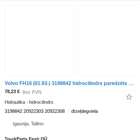
Volvo FH16 (01.93-) 3198842 hidrocilindrs paredzēts Volvo FH12, FH16, NH12, FH, VNL780 (1993-2014) vilcēja
78,23 €
Bez PVN
Hidraulika - hidrocilindrs
3198842 20922303 20922308
dīzeļdegviela
Igaunija, Tallinn
TruckParts Eesti OÜ