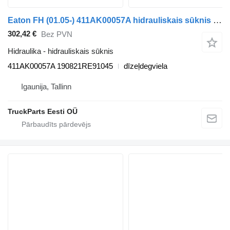
Eaton FH (01.05-) 411AK00057A hidrauliskais sūknis paredzēts Volvo FH12, FH16, NH12, FH, VNL780 (1993-2014) vilcēja
302,42 €
Bez PVN
Hidraulika - hidrauliskais sūknis
411AK00057A 190821RE91045
dīzeļdegviela
Igaunija, Tallinn
TruckParts Eesti OÜ