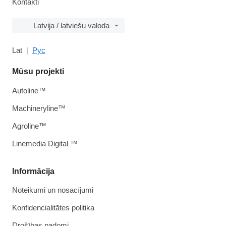
Kontakti
Latvija / latviešu valoda
Lat
Рус
Mūsu projekti
Autoline™
Machineryline™
Agroline™
Linemedia Digital ™
Informācija
Noteikumi un nosacījumi
Konfidencialitātes politika
Drošības padomi