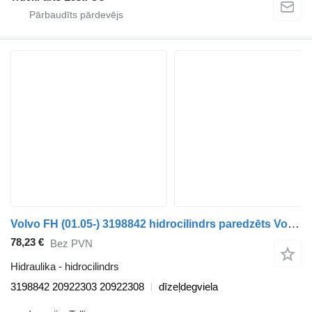
Volvo FH (01.05-) 3198842 hidrocilindrs paredzēts Volvo FH12, FH16, NH12, FH, VNL780 (1993-2014) vilcēja
78,23 €
Bez PVN
Hidraulika - hidrocilindrs
3198842 20922303 20922308
dīzeļdegviela