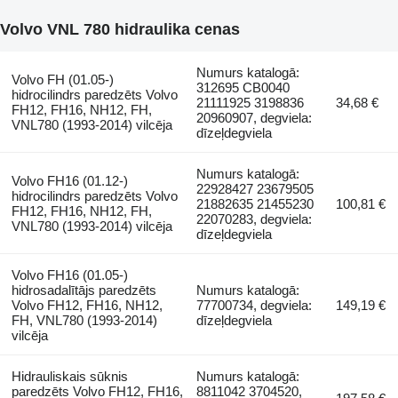
Volvo VNL 780 hidraulika cenas
Numurs katalogā:
Volvo FH (01.05-)
312695 CB0040
hidrocilindrs paredzēts Volvo
21111925 3198836
34,68 €
FH12, FH16, NH12, FH,
20960907, degviela:
VNL780 (1993-2014) vilcēja
dīzeļdegviela
Numurs katalogā:
Volvo FH16 (01.12-)
22928427 23679505
hidrocilindrs paredzēts Volvo
21882635 21455230
100,81 €
FH12, FH16, NH12, FH,
22070283, degviela:
VNL780 (1993-2014) vilcēja
dīzeļdegviela
Volvo FH16 (01.05-)
hidrosadalītājs paredzēts
Numurs katalogā:
Volvo FH12, FH16, NH12,
77700734, degviela:
149,19 €
FH, VNL780 (1993-2014)
dīzeļdegviela
vilcēja
Hidrauliskais sūknis
Numurs katalogā:
paredzēts Volvo FH12, FH16,
8811042 3704520,