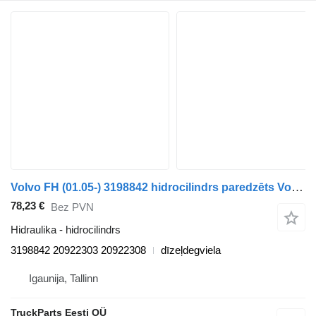
Volvo FH (01.05-) 3198842 hidrocilindrs paredzēts Volvo FH12, FH16, NH12, FH, VNL780 (1993-2014) vilcēja
78,23 €
Bez PVN
Hidraulika - hidrocilindrs
3198842 20922303 20922308
dīzeļdegviela
Igaunija, Tallinn
TruckParts Eesti OÜ