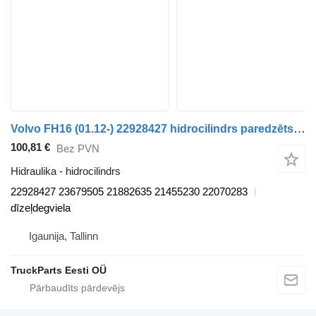
Volvo FH16 (01.12-) 22928427 hidrocilindrs paredzēts Volvo FH12, FH16, NH12, FH, VNL780 (1993-2014) vilcēja
100,81 €
Bez PVN
Hidraulika - hidrocilindrs
22928427 23679505 21882635 21455230 22070283
dīzeļdegviela
Igaunija, Tallinn
TruckParts Eesti OÜ