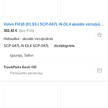
Volvo FH16 (01.93-) SCP-047L-N-DL4 aksiāls virzuļsūknis paredzēts Volvo FH12, FH16, NH12, FH, VNL780 (1993-2014) vilcēja
302,42 €
Bez PVN
Hidraulika - aksiāls virzuļsūknis
SCP-047L-N-DL4 SCP-047L
dīzeļdegviela
Igaunija, Tallinn
TruckParts Eesti OÜ