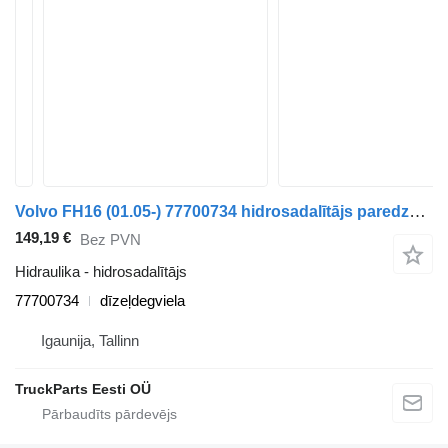
Volvo FH16 (01.05-) 77700734 hidrosadalītājs paredzēts Volvo FH12, FH16, NH12, FH, VNL780 (1993-2014) vilcēja
149,19 €
Bez PVN
Hidraulika - hidrosadalītājs
77700734
dīzeļdegviela
Igaunija, Tallinn
TruckParts Eesti OÜ