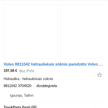
Volvo 8811042 hidrauliskais sūknis paredzēts Volvo FH12, FH16, NH12, FH, VNL780 (1993-2014) vilcēja
197,58 €
Bez PVN
Hidraulika - hidrauliskais sūknis
8811042 3704520
dīzeļdegviela
Igaunija, Tallinn
TruckParts Eesti OÜ