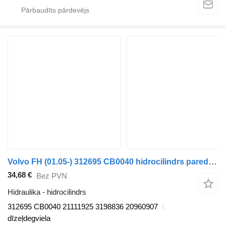
Volvo FH (01.05-) 312695 CB0040 hidrocilindrs paredzēts Volvo FH12, FH16, NH12, FH, VNL780 (1993-2014) vilcēja
34,68 €
Bez PVN
Hidraulika - hidrocilindrs
312695 CB0040 21111925 3198836 20960907
dīzeļdegviela