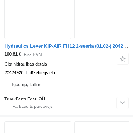
Hydraulics Lever KIP-AIR FH12 2-seeria (01.02-) 20424920 paredzēts Volvo FH12, FH16, NH12, FH, VNL780 (1993-2014) vilcēja
100,81 €
Bez PVN
Cita hidraulikas detaļa
20424920
dīzeļdegviela
Igaunija, Tallinn
TruckParts Eesti OÜ