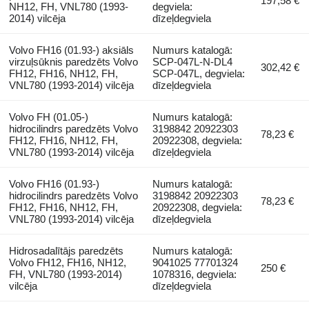
197,58 €
NH12, FH, VNL780 (1993-
degviela:
2014) vilcēja
dīzeļdegviela
Volvo FH16 (01.93-) aksiāls
Numurs katalogā:
virzuļsūknis paredzēts Volvo
SCP-047L-N-DL4
302,42 €
FH12, FH16, NH12, FH,
SCP-047L, degviela:
VNL780 (1993-2014) vilcēja
dīzeļdegviela
Volvo FH (01.05-)
Numurs katalogā:
hidrocilindrs paredzēts Volvo
3198842 20922303
78,23 €
FH12, FH16, NH12, FH,
20922308, degviela:
VNL780 (1993-2014) vilcēja
dīzeļdegviela
Volvo FH16 (01.93-)
Numurs katalogā:
hidrocilindrs paredzēts Volvo
3198842 20922303
78,23 €
FH12, FH16, NH12, FH,
20922308, degviela:
VNL780 (1993-2014) vilcēja
dīzeļdegviela
Hidrosadalītājs paredzēts
Numurs katalogā:
Volvo FH12, FH16, NH12,
9041025 77701324
250 €
FH, VNL780 (1993-2014)
1078316, degviela:
vilcēja
dīzeļdegviela