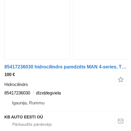
85417236030 hidrocilindrs paredzēts MAN 4-series, TGA (1993-2009) kravas automašīnas
100 €
Hidrocilindrs
85417236030
dīzeļdegviela
Igaunija, Rummu
KB AUTO EESTI OÜ