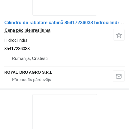
Cilindru de rabatare cabină 85417236038 hidrocilindrs paredzēts MAN 8541723 6038 11 (cod 14155) kravas automašīnas
Cena pēc pieprasījuma
Hidrocilindrs
85417236038
Rumānija, Cristesti
ROYAL DRU AGRO S.R.L.