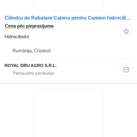
Cilindru de Rabatare Cabina pentru Camion hidrocilindrs paredzēts MAN – Coduri: 81417236124, 81417236138, 85417236010, 85417236030, 81978122318 kravas automašīnas
Cena pēc pieprasījuma
Hidrocilindrs
Rumānija, Cristesti
ROYAL DRU AGRO S.R.L.