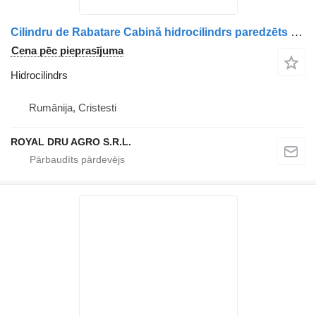
Cilindru de Rabatare Cabină hidrocilindrs paredzēts MAN (Coduri: 81417236123, 81417236137, 85417236009, 85417236029) kravas automašīnas
Cena pēc pieprasījuma
Hidrocilindrs
Rumānija, Cristesti
ROYAL DRU AGRO S.R.L.