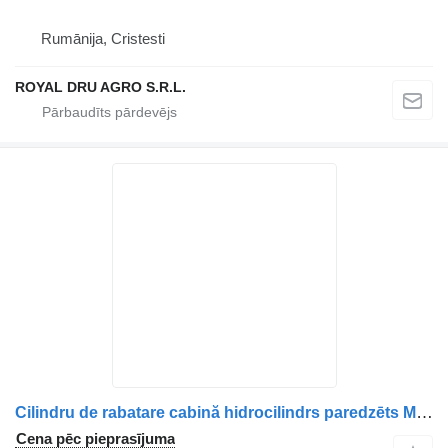
Rumānija, Cristesti
ROYAL DRU AGRO S.R.L.
Cilindru de rabatare cabină hidrocilindrs paredzēts MAN 81417236124 / 81417236138 / 85417236010 / 85417236030 / 81978122318 kravas automašīnas
Cena pēc pieprasījuma