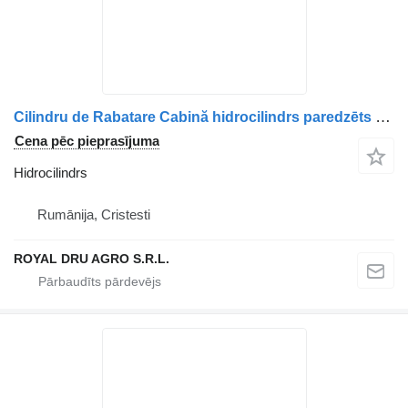
Cilindru de Rabatare Cabină hidrocilindrs paredzēts MAN 85417236031 / 8541723-6031-11 kravas automašīnas
Cena pēc pieprasījuma
Hidrocilindrs
Rumānija, Cristesti
ROYAL DRU AGRO S.R.L.