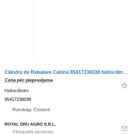
Cilindru de Rabatare Cabină 85417236038 hidrocilindrs paredzēts MAN kravas automašīnas
Cena pēc pieprasījuma
Hidrocilindrs
85417236038
Rumānija, Cristesti
ROYAL DRU AGRO S.R.L.