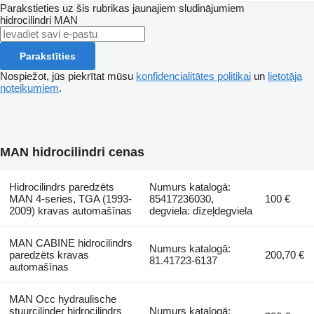
Parakstieties uz šis rubrikas jaunajiem sludinājumiem
hidrocilindri
MAN
Parakstīties
Nospiežot, jūs piekrītat mūsu
konfidencialitātes politikai
un
lietotāja
noteikumiem
.
MAN hidrocilindri cenas
Hidrocilindrs paredzēts
Numurs katalogā:
MAN 4-series, TGA (1993-
85417236030,
100 €
2009) kravas automašīnas
degviela: dīzeļdegviela
MAN CABINE hidrocilindrs
Numurs katalogā:
paredzēts kravas
200,70 €
81.41723-6137
automašīnas
MAN Occ hydraulische
stuurcilinder hidrocilindrs
Numurs katalogā: