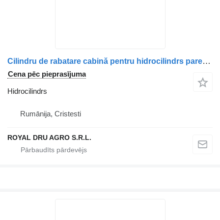
Cilindru de rabatare cabină pentru hidrocilindrs paredzēts MAN – Coduri: 81417236123, 81417236137, 85417236009, 85417236029 kravas automašīnas
Cena pēc pieprasījuma
Hidrocilindrs
Rumānija, Cristesti
ROYAL DRU AGRO S.R.L.