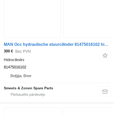
MAN Occ hydraulische stuurcilinder 81475016102 hidrocilindrs paredzēts kravas automašīnas
300 €
Bez PVN
Hidrocilindrs
81475016102
Beļģija, Bree
Smeets & Zonen Spare Parts