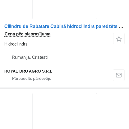
Cilindru de Rabatare Cabină hidrocilindrs paredzēts MAN – Piese Originale 81417236123, 81417236137, 85417236009, 85417236029 kravas automašīnas
Cena pēc pieprasījuma
Hidrocilindrs
Rumānija, Cristesti
ROYAL DRU AGRO S.R.L.