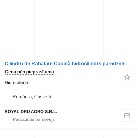
Cilindru de Rabatare Cabină hidrocilindrs paredzēts MAN 81417236123/81417236137/85417236009/85417236029 kravas automašīnas
Cena pēc pieprasījuma
Hidrocilindrs
Rumānija, Cristesti
ROYAL DRU AGRO S.R.L.