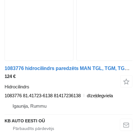
1083776 hidrocilindrs paredzēts MAN TGL, TGM, TGS, TGX (2005-2021) kravas automašīnas
124 €
Hidrocilindrs
1083776 81.41723-6138 81417236138
dīzeļdegviela
Igaunija, Rummu
KB AUTO EESTI OÜ