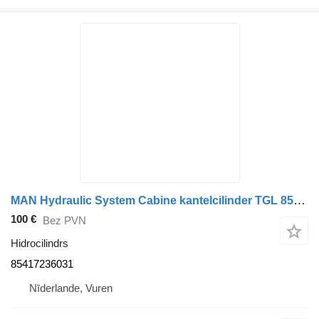
MAN Hydraulic System Cabine kantelcilinder TGL 85417236031 hidrocilindrs paredzēts kravas automašīnas
100 €
Bez PVN
Hidrocilindrs
85417236031
Nīderlande, Vuren