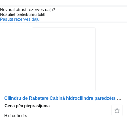
Nevarat atrast rezerves daļu?
Nosūtiet pieteikumu tūlīt!
Pasūtīt rezerves daļu
Cilindru de Rabatare Cabină hidrocilindrs paredzēts MAN 85417236031 / 8541723-6031-12 kravas automašīnas
Cena pēc pieprasījuma
Hidrocilindrs