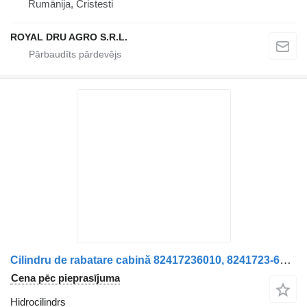
Rumānija, Cristesti
ROYAL DRU AGRO S.R.L.
Cilindru de rabatare cabină 82417236010, 8241723-6010 hidrocilindrs paredzēts MAN kravas automašīnas
Cena pēc pieprasījuma
Hidrocilindrs