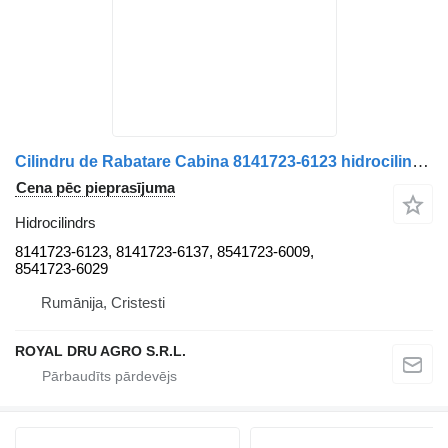
Cilindru de Rabatare Cabina 8141723-6123 hidrocilindrs paredzēts MAN – Coduri: 81417236123, 81417236137, 85417236009, 85417236029 kravas automašīnas
Cena pēc pieprasījuma
Hidrocilindrs
8141723-6123, 8141723-6137, 8541723-6009,
8541723-6029
Rumānija, Cristesti
ROYAL DRU AGRO S.R.L.