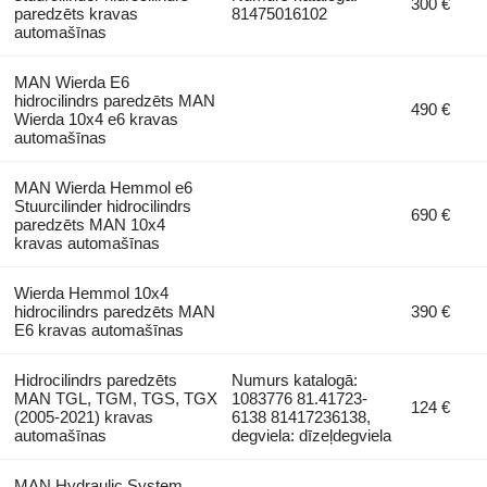
300 €
paredzēts kravas
81475016102
automašīnas
MAN Wierda E6
hidrocilindrs paredzēts MAN
490 €
Wierda 10x4 e6 kravas
automašīnas
MAN Wierda Hemmol e6
Stuurcilinder hidrocilindrs
690 €
paredzēts MAN 10x4
kravas automašīnas
Wierda Hemmol 10x4
hidrocilindrs paredzēts MAN
390 €
E6 kravas automašīnas
Hidrocilindrs paredzēts
Numurs katalogā:
MAN TGL, TGM, TGS, TGX
1083776 81.41723-
124 €
(2005-2021) kravas
6138 81417236138,
automašīnas
degviela: dīzeļdegviela
MAN Hydraulic System