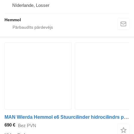
Nīderlande, Losser
Hemmol
MAN Wierda Hemmol e6 Stuurcilinder hidrocilindrs paredzēts MAN 10x4 kravas automašīnas
690 €
Bez PVN