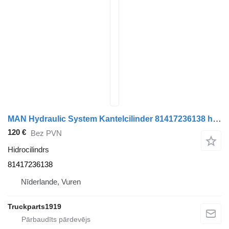
MAN Hydraulic System Kantelcilinder 81417236138 hidrocilindrs paredzēts kravas automašīnas
120 €
Bez PVN
Hidrocilindrs
81417236138
Nīderlande, Vuren
Truckparts1919