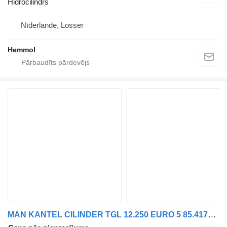
Hidrocilindrs
Nīderlande, Losser
Hemmol
MAN KANTEL CILINDER TGL 12.250 EURO 5 85.41723-6023 hidrocilindrs paredzēts kravas automašīnas