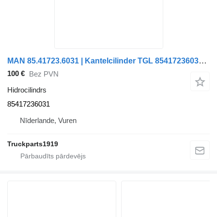
MAN 85.41723.6031 | Kantelcilinder TGL 85417236031 hidrocilindrs paredzēts kravas automašīnas
100 €
Bez PVN
Hidrocilindrs
85417236031
Nīderlande, Vuren
Truckparts1919