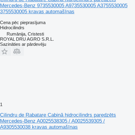
Mercedes-Benz 9735530005 A9735530005 A3755530005
3755530005 kravas automašīnas
Cena pēc pieprasījuma
Hidrocilindrs
Rumānija, Cristesti
ROYAL DRU AGRO S.R.L.
Sazināties ar pārdevēju
1
Cilindru de Rabatare Cabină hidrocilindrs paredzēts
Mercedes-Benz A0025538305 / A0025539305 /
A9305530038 kravas automašīnas