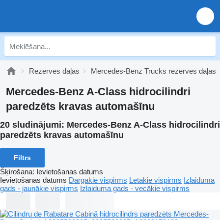
Rezerves daļas
Mercedes-Benz Trucks rezerves daļas
Mercedes-Benz A-Class hidrocilindri
paredzēts kravas automašīnu
20 sludinājumi:
Mercedes-Benz A-Class hidrocilindri
paredzēts kravas automašīnu
Filtrs
Šķirošana
:
Ievietošanas datums
Ievietošanas datums
Dārgākie vispirms
Lētākie vispirms
Izlaiduma
gads - jaunākie vispirms
Izlaiduma gads - vecākie vispirms