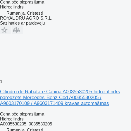
Cena pēc pieprasījuma
Hidrocilindrs
Rumānija, Cristesti
ROYAL DRU AGRO S.R.L.
Sazināties ar pārdevēju
1
Cilindru de Rabatare Cabină A0035530205 hidrocilindrs
paredzēts Mercedes-Benz Cod A0035530205 /
A9603170109 / A9603171409 kravas automašīnas
Cena pēc pieprasījuma
Hidrocilindrs
A0035530205, 0035530205
Rumānija, Cristesti