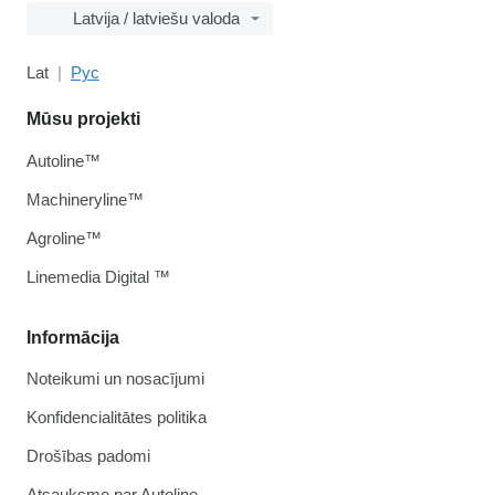
Latvija / latviešu valoda
Lat
Рус
Mūsu projekti
Autoline™
Machineryline™
Agroline™
Linemedia Digital ™
Informācija
Noteikumi un nosacījumi
Konfidencialitātes politika
Drošības padomi
Atsauksme par Autoline