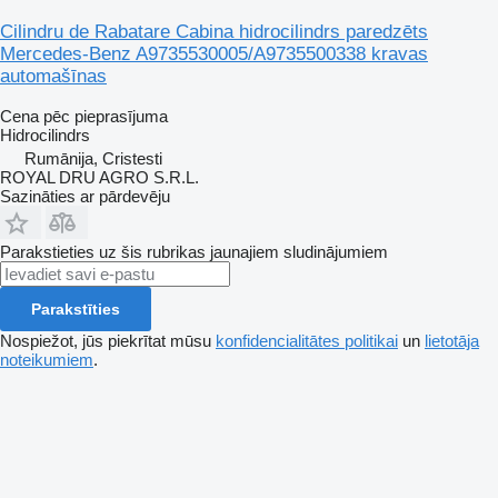
Cilindru de Rabatare Cabina hidrocilindrs paredzēts
Mercedes-Benz A9735530005/A9735500338 kravas
automašīnas
Cena pēc pieprasījuma
Hidrocilindrs
Rumānija, Cristesti
ROYAL DRU AGRO S.R.L.
Sazināties ar pārdevēju
Parakstieties uz šis rubrikas jaunajiem sludinājumiem
Parakstīties
Nospiežot, jūs piekrītat mūsu
konfidencialitātes politikai
un
lietotāja
noteikumiem
.