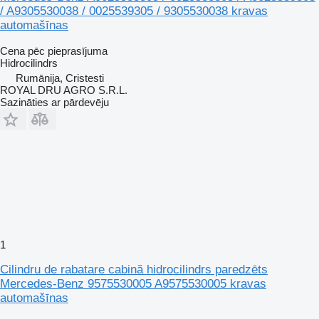
/ A9305530038 / 0025539305 / 9305530038 kravas
automašīnas
Cena pēc pieprasījuma
Hidrocilindrs
Rumānija, Cristesti
ROYAL DRU AGRO S.R.L.
Sazināties ar pārdevēju
1
Cilindru de rabatare cabină hidrocilindrs paredzēts
Mercedes-Benz 9575530005 A9575530005 kravas
automašīnas