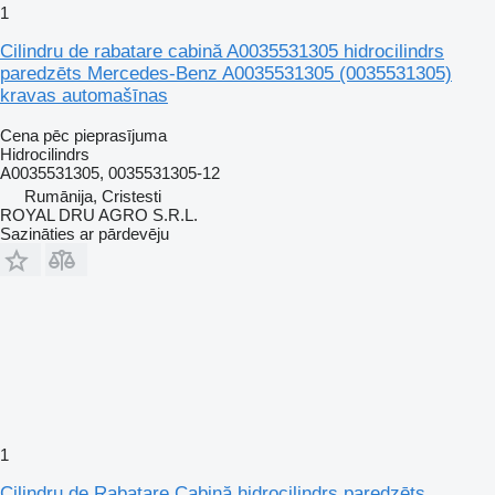
1
Cilindru de rabatare cabină A0035531305 hidrocilindrs
paredzēts Mercedes-Benz A0035531305 (0035531305)
kravas automašīnas
Cena pēc pieprasījuma
Hidrocilindrs
A0035531305, 0035531305-12
Rumānija, Cristesti
ROYAL DRU AGRO S.R.L.
Sazināties ar pārdevēju
1
Cilindru de Rabatare Cabină hidrocilindrs paredzēts