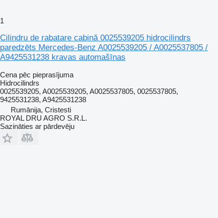
1
Cilindru de rabatare cabină 0025539205 hidrocilindrs
paredzēts Mercedes-Benz A0025539205 / A0025537805 /
A9425531238 kravas automašīnas
Cena pēc pieprasījuma
Hidrocilindrs
0025539205, A0025539205, A0025537805, 0025537805,
9425531238, A9425531238
Rumānija, Cristesti
ROYAL DRU AGRO S.R.L.
Sazināties ar pārdevēju