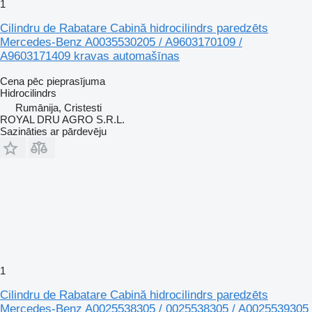
1
Cilindru de Rabatare Cabină hidrocilindrs paredzēts
Mercedes-Benz A0035530205 / A9603170109 /
A9603171409 kravas automašīnas
Cena pēc pieprasījuma
Hidrocilindrs
Rumānija, Cristesti
ROYAL DRU AGRO S.R.L.
Sazināties ar pārdevēju
1
Cilindru de Rabatare Cabină hidrocilindrs paredzēts
Mercedes-Benz A0025538305 / 0025538305 / A0025539305