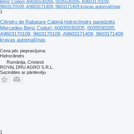
1
Cilindru de Rabatare Cabină hidrocilindrs paredzēts
Mercedes-Benz Coduri: A0035530205, 0035530205,
A9603170109, 9603170109, A9603171409, 9603171409
kravas automašīnas
Cena pēc pieprasījuma
Hidrocilindrs
Rumānija, Cristesti
ROYAL DRU AGRO S.R.L.
Sazināties ar pārdevēju
1