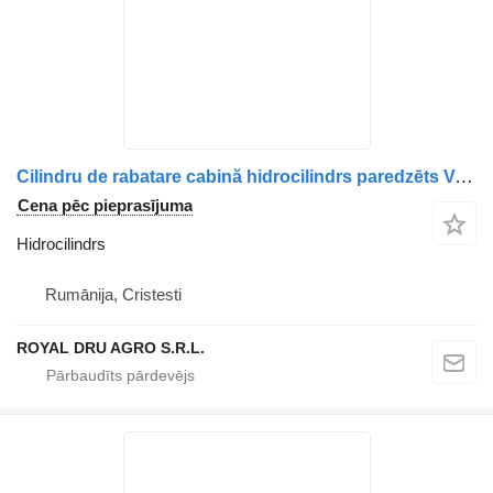
Cilindru de rabatare cabină hidrocilindrs paredzēts Volvo 22928427 / 23679505 / 21882635 / 21455230 / 22070283 kravas automašīnas
Cena pēc pieprasījuma
Hidrocilindrs
Rumānija, Cristesti
ROYAL DRU AGRO S.R.L.