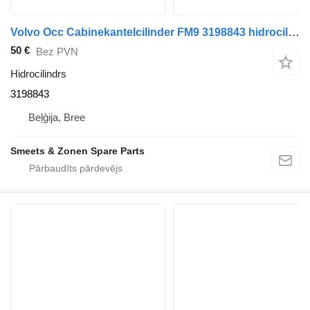
Volvo Occ Cabinekantelcilinder FM9 3198843 hidrocilindrs paredzēts kravas automašīnas
50 €
Bez PVN
Hidrocilindrs
3198843
Beļģija, Bree
Smeets & Zonen Spare Parts