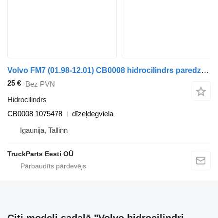
Volvo FM7 (01.98-12.01) CB0008 hidrocilindrs paredzēts Volvo FM7-FM12, FM, FMX (1998-2014) kravas automašīnas
25 €
Bez PVN
Hidrocilindrs
CB0008 1075478
dīzeļdegviela
Igaunija, Tallinn
TruckParts Eesti OÜ