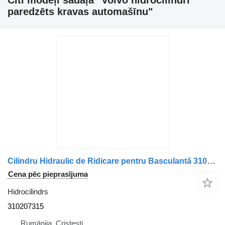
Citi modeļi sadaļā "Volvo hidrocilindri
paredzēts kravas automašīnu"
Cilindru Hidraulic de Ridicare pentru Basculantă 310207315 hidrocilindrs paredzēts Volvo kravas automašīnas
Cena pēc pieprasījuma
Hidrocilindrs
310207315
Rumānija, Cristesti