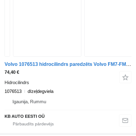
Volvo 1076513 hidrocilindrs paredzēts Volvo FM7-FM12, FM, FMX (1998-2014) kravas automašīnas
74,40 €
Hidrocilindrs
1076513
dīzeļdegviela
Igaunija, Rummu
KB AUTO EESTI OÜ