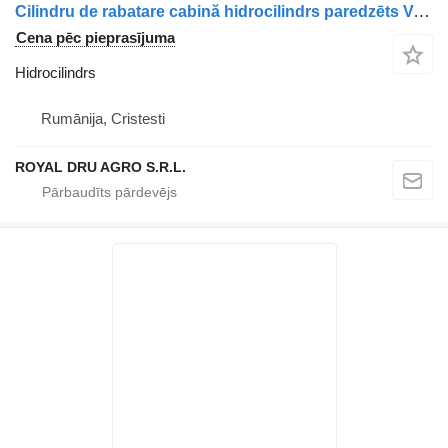
Cilindru de rabatare cabină hidrocilindrs paredzēts Volvo 3198843/20922305 kravas automašīnas
Cena pēc pieprasījuma
Hidrocilindrs
Rumānija, Cristesti
ROYAL DRU AGRO S.R.L.