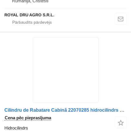
Rumānija, Cristesti
ROYAL DRU AGRO S.R.L.
Cilindru de Rabatare Cabină 22070285 hidrocilindrs paredzēts Volvo 9484 15060 kravas automašīnas
Cena pēc pieprasījuma
Hidrocilindrs