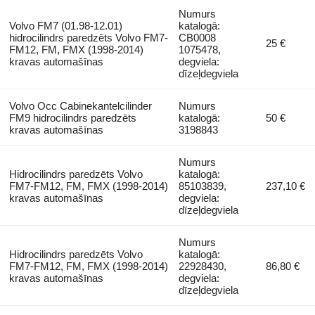
Numurs
Volvo FM7 (01.98-12.01)
katalogā:
hidrocilindrs paredzēts Volvo FM7-
CB0008
25 €
FM12, FM, FMX (1998-2014)
1075478,
kravas automašīnas
degviela:
dīzeļdegviela
Volvo Occ Cabinekantelcilinder
Numurs
FM9 hidrocilindrs paredzēts
katalogā:
50 €
kravas automašīnas
3198843
Numurs
Hidrocilindrs paredzēts Volvo
katalogā:
FM7-FM12, FM, FMX (1998-2014)
85103839,
237,10 €
kravas automašīnas
degviela:
dīzeļdegviela
Numurs
Hidrocilindrs paredzēts Volvo
katalogā:
FM7-FM12, FM, FMX (1998-2014)
22928430,
86,80 €
kravas automašīnas
degviela:
dīzeļdegviela