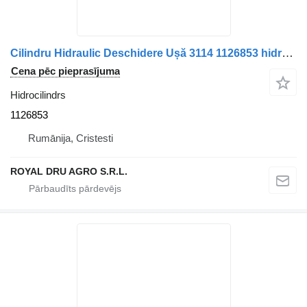
Cilindru Hidraulic Deschidere Ușă 3114 1126853 hidrocilindrs paredzēts Volvo 85105008 / 20712791 / 21407035-11 kravas automašīnas
Cena pēc pieprasījuma
Hidrocilindrs
1126853
Rumānija, Cristesti
ROYAL DRU AGRO S.R.L.