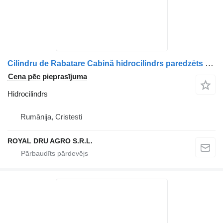
Cilindru de Rabatare Cabină hidrocilindrs paredzēts Volvo 22928427/23679505/21882635/21455230/22070283 kravas automašīnas
Cena pēc pieprasījuma
Hidrocilindrs
Rumānija, Cristesti
ROYAL DRU AGRO S.R.L.