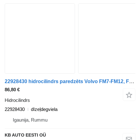
22928430 hidrocilindrs paredzēts Volvo FM7-FM12, FM, FMX (1998-2014) kravas automašīnas
86,80 €
Hidrocilindrs
22928430
dīzeļdegviela
Igaunija, Rummu
KB AUTO EESTI OÜ