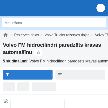
Rezerves daļas
Volvo Trucks rezerves daļas
Volvo F
Volvo FM hidrocilindri paredzēts kravas
automašīnu
5 sludinājumi:
Volvo FM hidrocilindri paredzēts kravas auto