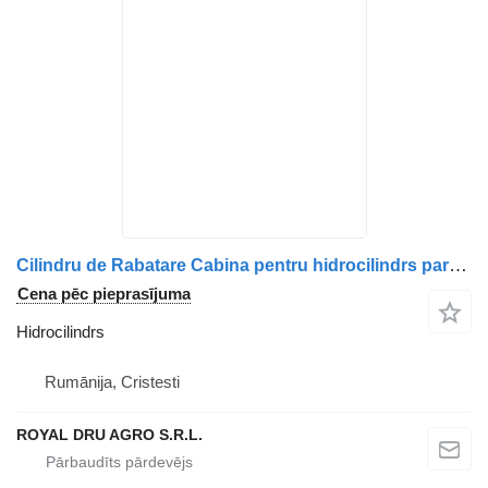
Cilindru de Rabatare Cabina pentru hidrocilindrs paredzēts Volvo – Coduri 3198842, 20922303, 20922308 kravas automašīnas
Cena pēc pieprasījuma
Hidrocilindrs
Rumānija, Cristesti
ROYAL DRU AGRO S.R.L.