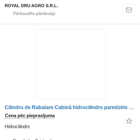
ROYAL DRU AGRO S.R.L.
Cilindru de Rabatare Cabină hidrocilindrs paredzēts Volvo 22928427 23679505 21882635 21455230 22070283 kravas automašīnas
Cena pēc pieprasījuma
Hidrocilindrs