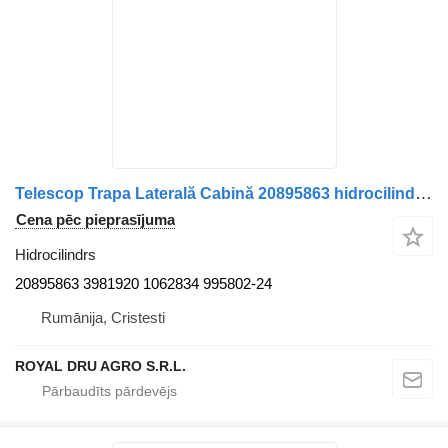
Telescop Trapa Laterală Cabină 20895863 hidrocilindrs paredzēts Volvo kravas automašīnas
Cena pēc pieprasījuma
Hidrocilindrs
20895863 3981920 1062834 995802-24
Rumānija, Cristesti
ROYAL DRU AGRO S.R.L.