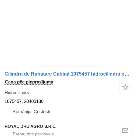
Cilindru de Rabatare Cabină 1075457 hidrocilindrs paredzēts Volvo FM V826 421 kravas automašīnas
Cena pēc pieprasījuma
Hidrocilindrs
1075457, 20409130
Rumānija, Cristesti
ROYAL DRU AGRO S.R.L.