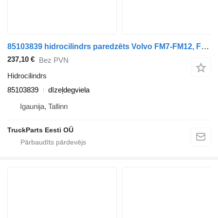
85103839 hidrocilindrs paredzēts Volvo FM7-FM12, FM, FMX (1998-2014) kravas automašīnas
237,10 €
Bez PVN
Hidrocilindrs
85103839
dīzeļdegviela
Igaunija, Tallinn
TruckParts Eesti OÜ