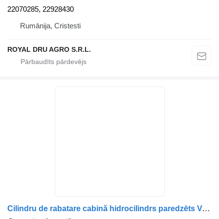
22070285, 22928430
Rumānija, Cristesti
ROYAL DRU AGRO S.R.L.
Cilindru de rabatare cabină hidrocilindrs paredzēts Volvo 3198842 / 20922303 / 20922308 kravas automašīnas