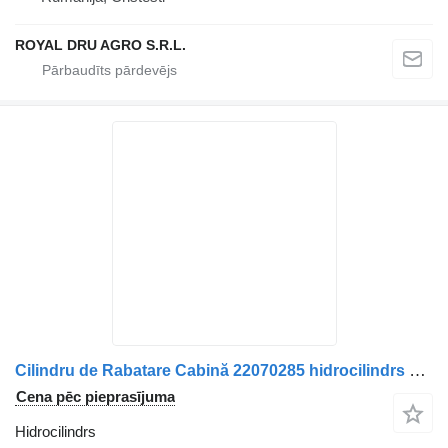
ROYAL DRU AGRO S.R.L.
Cilindru de Rabatare Cabină 22070285 hidrocilindrs paredzēts Volvo 22070285/22928430 kravas automašīnas
Cena pēc pieprasījuma
Hidrocilindrs