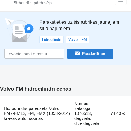
Parakstieties uz šis rubrikas jaunajiem
sludinājumiem
hidrocilindri
Volvo - FM
Parakstīties
Volvo FM hidrocilindri cenas
Numurs
Hidrocilindrs paredzēts Volvo
katalogā:
FM7-FM12, FM, FMX (1998-2014)
1076513,
74,40 €
kravas automašīnas
degviela:
dīzeļdegviela