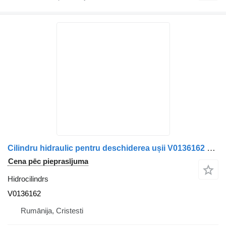
Cilindru hidraulic pentru deschiderea ușii V0136162 hidrocilindrs paredzēts Volvo kravas automašīnas
Cena pēc pieprasījuma
Hidrocilindrs
V0136162
Rumānija, Cristesti