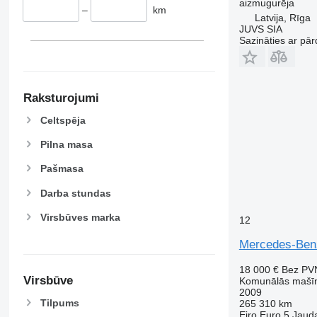
aizmugurēja
–
km
Latvija, Rīga
JUVS SIA
Sazināties ar pār
Raksturojumi
Celtspēja
Pilna masa
Pašmasa
Darba stundas
Virsbūves marka
12
Mercedes-Ben
18 000 €
Bez PV
Virsbūve
Komunālās mašīna
2009
Tilpums
265 310 km
Eiro
Euro 5
Jaud