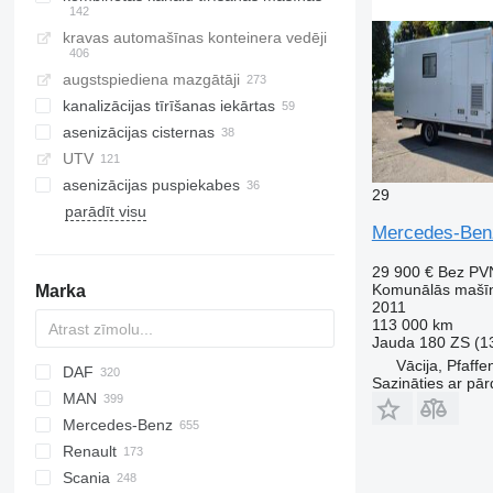
kravas automašīnas konteinera vedēji
augstspiediena mazgātāji
kanalizācijas tīrīšanas iekārtas
asenizācijas cisternas
UTV
asenizācijas puspiekabes
29
parādīt visu
Mercedes-Benz
29 900 €
Bez PV
Komunālās mašīn
Marka
2011
113 000 km
Jauda
180 ZS (1
Vācija, Pfaff
DAF
M-series
200 - series
BU
BPO
Sazināties ar pār
MAN
CityCat
AS
Eagle
DFL
S-series
Cargo
T series
Auman
53
C series
W-series
G-series
HW
Ranger
HMF
C
P-series
EX-series
L-series
Daily
4300
ELF
N-Series
M-series
SDR
F-series
MIC
Defender
Mercedes-Benz
CF
Elite
Ranger
BJ
X series
W-series
EuroCargo
7400
Forward
X-series
F8
PN
Renault
LF
Transit
Eurotech
WorkStar
M-Series
L2000
Actros
Canter
Canter
M-series
Cabstar
320
Boxer
Porter
TCI
Scania
XB
Magirus
NPR
LE
Antos
TREMO
NT
Expert
C-series