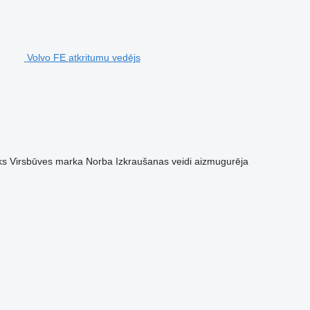
Volvo FE atkritumu vedējs
ks
Virsbūves marka
Norba
Izkraušanas veidi
aizmugurēja