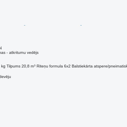
N
s - atkritumu vedējs
 kg
Tilpums
20,8 m³
Riteņu formula
6x2
Balstiekārta
atspere/pneimatis
devēju