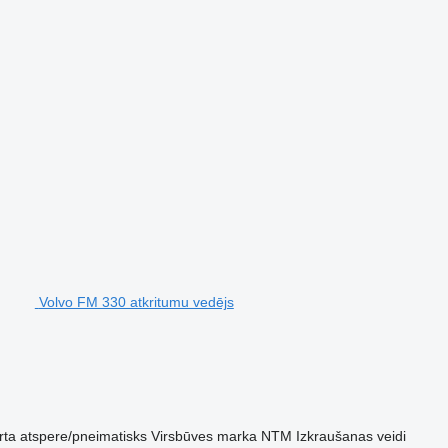
Volvo FM 330 atkritumu vedējs
rta
atspere/pneimatisks
Virsbūves marka
NTM
Izkraušanas veidi