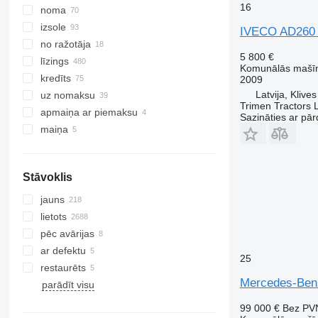
16
noma
izsole
IVECO AD260
no ražotāja
5 800 €
līzings
Komunālās mašīna
kredīts
2009
Latvija, Klives
uz nomaksu
Trimen Tractors 
apmaiņa ar piemaksu
Sazināties ar pār
maiņa
Stāvoklis
jauns
lietots
pēc avārijas
ar defektu
25
restaurēts
Mercedes-Ben
parādīt visu
99 000 €
Bez PV