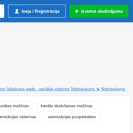
Ieeja / Reģistrācija
Izvietot sludinājumu
rms
Izlaiduma gads - vecākie vispirms
Nobraukums ⬊
Nobraukums
unālas mašīnas
kanālu skalošanas mašīnas
enizācijas cisternas
asenizācijas puspiekabes