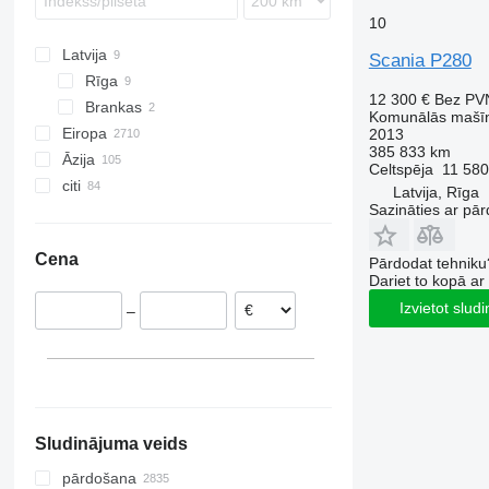
10
Latvija
Scania P280
Rīga
12 300 €
Bez PV
Brankas
Komunālās mašīna
Eiropa
2013
385 833 km
Āzija
Nīderlande
Celtspēja
11 580
citi
Polija
Uzbekistāna
Latvija, Rīga
Sazināties ar pār
Vācija
Turcija
Ukraina
Lielbritānija
Ķīna
Brazīlija
Cena
Pārdodat tehniku
Rumānija
Japāna
Moldova
Dariet to kopā a
Beļģija
Apvienotie Arābu Emirāti
Argentīna
Izvietot slud
–
Igaunija
Azerbaidžāna
Čīle
Itālija
parādīt visu
Sludinājuma veids
pārdošana