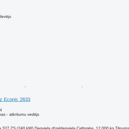
devēju
z Econic 2633
N
s - atkritumu vedējs
a
327 ZS (240 kW)
Degviela
dīzeļdegviela
Celtspēja
12 000 kg
Tilpum