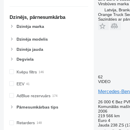
Virsbūves marka
Latvija, Bran
Orange Truck Ser
Dzinējs, pārnesumkārba
Sazināties ar pār
Dzinēja marka
Dzinēja modelis
Dzinēja jauda
Degviela
Kvēpu filtrs
62
VIDEO
EEV
Mercedes-Ben
AdBlue rezervuārs
26 000 €
Bez PV
Komunālās mašīn
Pārnesumkārbas tips
2006
219 566 km
Euro 4
Retarders
Jauda
238 ZS (1