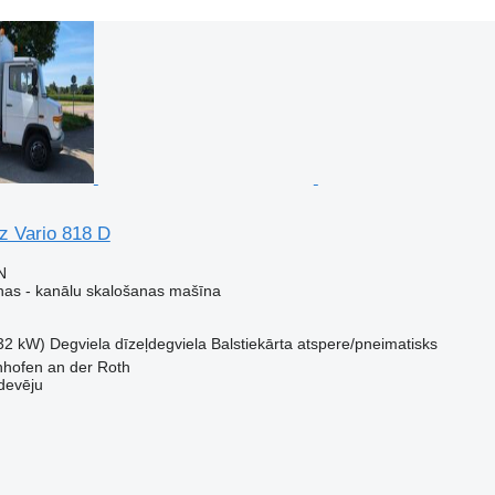
 Vario 818 D
N
as - kanālu skalošanas mašīna
32 kW)
Degviela
dīzeļdegviela
Balstiekārta
atspere/pneimatisks
enhofen an der Roth
devēju