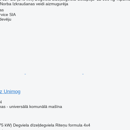
Norba
Izkraušanas veidi
aizmugurēja
kas
vice SIA
devēju
z Unimog
N
as - universālā komunālā mašīna
75 kW)
Degviela
dīzeļdegviela
Riteņu formula
4x4