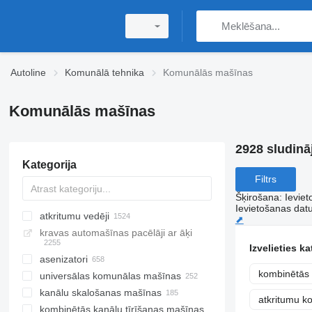
Autoline
Komunālā tehnika
Komunālās mašīnas
Komunālās mašīnas
2928 sludinā
Kategorija
Filtrs
Šķirošana
:
Ievie
Ievietošanas da
atkritumu vedēji
⬈
kravas automašīnas pacēlāji ar āķi
Izvelieties ka
asenizatori
kombinētās 
universālas komunālas mašīnas
kanālu skalošanas mašīnas
atkritumu k
kombinētās kanālu tīrīšanas mašīnas