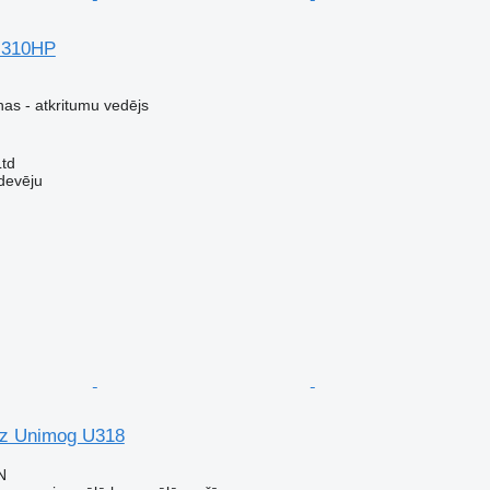
 310HP
s - atkritumu vedējs
Ltd
devēju
z Unimog U318
N