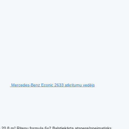
Mercedes-Benz Econic 2633 atkritumu vedējs
s
20,8 m³
Riteņu formula
6x2
Balstiekārta
atspere/pneimatisks