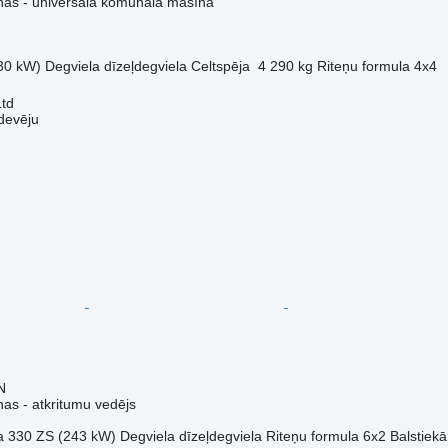
as - universālā komunālā mašīna
30 kW)
Degviela
dīzeļdegviela
Celtspēja
4 290 kg
Riteņu formula
4x4
Ltd
devēju
N
s - atkritumu vedējs
a
330 ZS (243 kW)
Degviela
dīzeļdegviela
Riteņu formula
6x2
Balstiekā