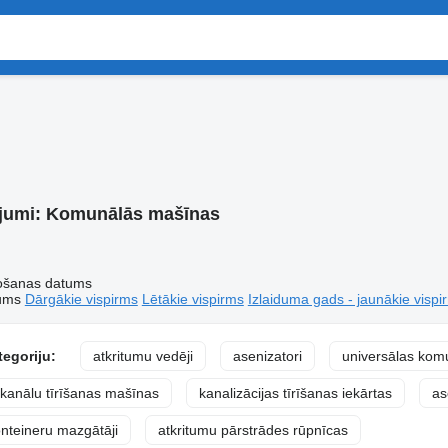
jumi:
Komunālās mašīnas
tošanas datums
tums
Dārgākie vispirms
Lētākie vispirms
Izlaiduma gads - jaunākie vispi
tegoriju:
atkritumu vedēji
asenizatori
universālas kom
kanālu tīrīšanas mašīnas
kanalizācijas tīrīšanas iekārtas
as
onteineru mazgātāji
atkritumu pārstrādes rūpnīcas