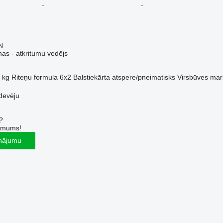
N
s - atkritumu vedējs
 kg
Riteņu formula
6x2
Balstiekārta
atspere/pneimatisks
Virsbūves mar
devēju
?
r mums!
inājumu