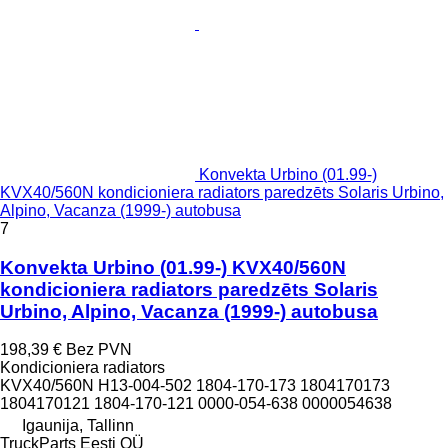
Konvekta Urbino (01.99-)
KVX40/560N kondicioniera radiators paredzēts Solaris Urbino,
Alpino, Vacanza (1999-) autobusa
7
Konvekta Urbino (01.99-) KVX40/560N
kondicioniera radiators paredzēts Solaris
Urbino, Alpino, Vacanza (1999-) autobusa
198,39 €
Bez PVN
Kondicioniera radiators
KVX40/560N H13-004-502 1804-170-173 1804170173
1804170121 1804-170-121 0000-054-638 0000054638
Igaunija, Tallinn
TruckParts Eesti OÜ