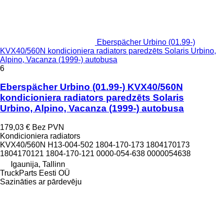
Eberspächer Urbino (01.99-)
KVX40/560N kondicioniera radiators paredzēts Solaris Urbino,
Alpino, Vacanza (1999-) autobusa
6
Eberspächer Urbino (01.99-) KVX40/560N
kondicioniera radiators paredzēts Solaris
Urbino, Alpino, Vacanza (1999-) autobusa
179,03 €
Bez PVN
Kondicioniera radiators
KVX40/560N H13-004-502 1804-170-173 1804170173
1804170121 1804-170-121 0000-054-638 0000054638
Igaunija, Tallinn
TruckParts Eesti OÜ
Sazināties ar pārdevēju