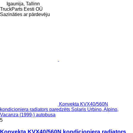
Igaunija, Tallinn
TruckParts Eesti OÜ
Sazināties ar pārdevēju
Konvekta KVX40/560N
kondicioniera radiators paredzēts Solaris Urbino, Alpino,
Vacanza (1999-) autobusa
5
Konvekta KVX40/560N kondicioniera radiators