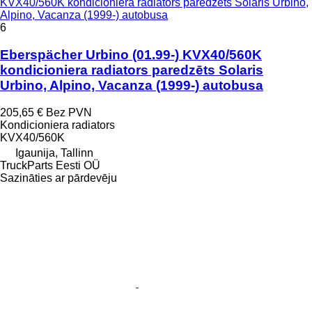
KVX40/560K kondicioniera radiators paredzēts Solaris Urbino,
Alpino, Vacanza (1999-) autobusa
6
Eberspächer Urbino (01.99-) KVX40/560K
kondicioniera radiators paredzēts Solaris
Urbino, Alpino, Vacanza (1999-) autobusa
205,65 €
Bez PVN
Kondicioniera radiators
KVX40/560K
Igaunija, Tallinn
TruckParts Eesti OÜ
Sazināties ar pārdevēju