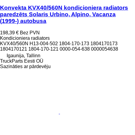
Konvekta KVX40/560N kondicioniera radiators
paredzēts Solaris Urbino, Alpino, Vacanza
(1999-) autobusa
198,39 €
Bez PVN
Kondicioniera radiators
KVX40/560N H13-004-502 1804-170-173 1804170173
1804170121 1804-170-121 0000-054-638 0000054638
Igaunija, Tallinn
TruckParts Eesti OÜ
Sazināties ar pārdevēju