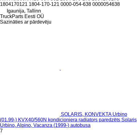
1804170121 1804-170-121 0000-054-638 0000054638
Igaunija, Tallinn
TruckParts Eesti OÜ
Sazināties ar pārdevēju
SOLARIS, KONVEKTA Urbino
(01.99-) KVX40/560N kondicioniera radiators paredzēts Solaris
Urbino, Alpino, Vacanza (1999-) autobusa
7