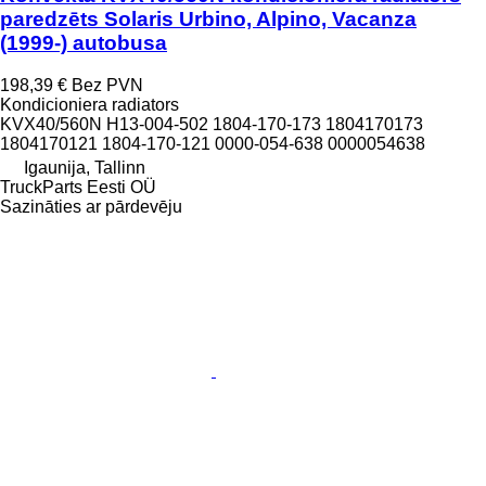
paredzēts Solaris Urbino, Alpino, Vacanza
(1999-) autobusa
198,39 €
Bez PVN
Kondicioniera radiators
KVX40/560N H13-004-502 1804-170-173 1804170173
1804170121 1804-170-121 0000-054-638 0000054638
Igaunija, Tallinn
TruckParts Eesti OÜ
Sazināties ar pārdevēju