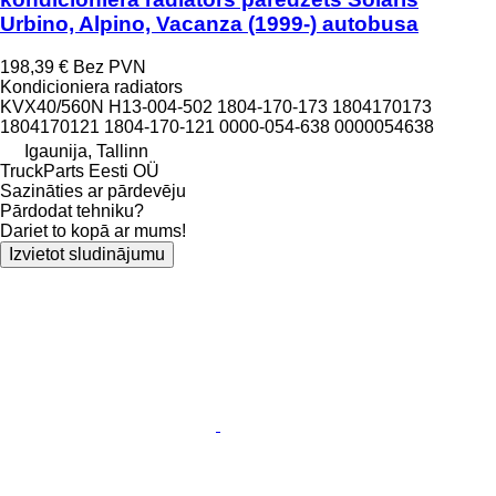
Urbino, Alpino, Vacanza (1999-) autobusa
198,39 €
Bez PVN
Kondicioniera radiators
KVX40/560N H13-004-502 1804-170-173 1804170173
1804170121 1804-170-121 0000-054-638 0000054638
Igaunija, Tallinn
TruckParts Eesti OÜ
Sazināties ar pārdevēju
Pārdodat tehniku?
Dariet to kopā ar mums!
Izvietot sludinājumu