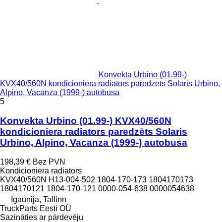
Konvekta Urbino (01.99-)
KVX40/560N kondicioniera radiators paredzēts Solaris Urbino,
Alpino, Vacanza (1999-) autobusa
5
Konvekta Urbino (01.99-) KVX40/560N
kondicioniera radiators paredzēts Solaris
Urbino, Alpino, Vacanza (1999-) autobusa
198,39 €
Bez PVN
Kondicioniera radiators
KVX40/560N H13-004-502 1804-170-173 1804170173
1804170121 1804-170-121 0000-054-638 0000054638
Igaunija, Tallinn
TruckParts Eesti OÜ
Sazināties ar pārdevēju