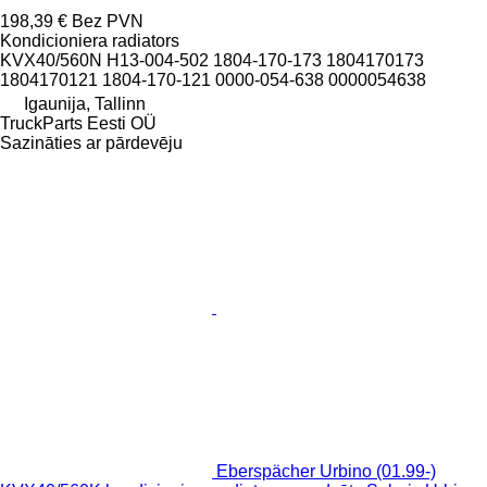
198,39 €
Bez PVN
Kondicioniera radiators
KVX40/560N H13-004-502 1804-170-173 1804170173
1804170121 1804-170-121 0000-054-638 0000054638
Igaunija, Tallinn
TruckParts Eesti OÜ
Sazināties ar pārdevēju
Eberspächer Urbino (01.99-)