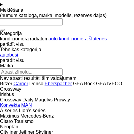
Meklēšana
(numurs katalogā, marka, modelis, rezerves daļas)
Kategorija
kondicioniera radiatori
auto kondicioniera šļutenes
parādīt visu
Tehnikas kategorija
autobusi
parādīt visu
Marka
Nav atrasti rezultāti šim vaicājumam
Bitzer
Carrier
Denso
Eberspächer
GEA Bock
GEA
IVECO
Crossway
Irisbus
Crossway
Daily
Magelys
Proway
Konvekta
MAN
A-series
Lion's series
Maximus
Mercedes-Benz
Citaro
Tourismo
Neoplan
Cityliner
Jetliner
Skyliner