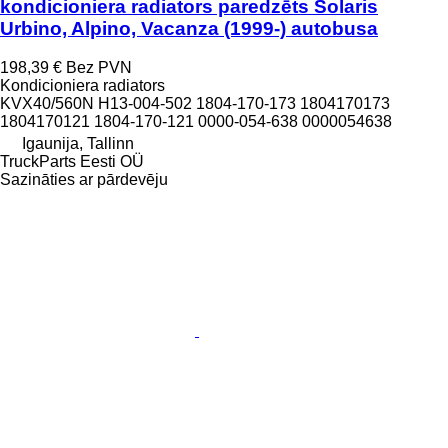
kondicioniera radiators paredzēts Solaris
Urbino, Alpino, Vacanza (1999-) autobusa
198,39 €
Bez PVN
Kondicioniera radiators
KVX40/560N H13-004-502 1804-170-173 1804170173
1804170121 1804-170-121 0000-054-638 0000054638
Igaunija, Tallinn
TruckParts Eesti OÜ
Sazināties ar pārdevēju