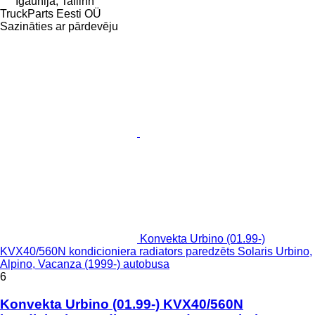
Igaunija, Tallinn
TruckParts Eesti OÜ
Sazināties ar pārdevēju
Konvekta Urbino (01.99-)
KVX40/560N kondicioniera radiators paredzēts Solaris Urbino,
Alpino, Vacanza (1999-) autobusa
6
Konvekta Urbino (01.99-) KVX40/560N