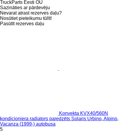
TruckParts Eesti OÜ
Sazināties ar pārdevēju
Nevarat atrast rezerves daļu?
Nosūtiet pieteikumu tūlīt!
Pasūtīt rezerves daļu
Konvekta KVX40/560N
kondicioniera radiators paredzēts Solaris Urbino, Alpino,
Vacanza (1999-) autobusa
5