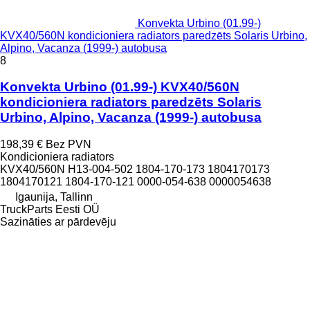
Konvekta Urbino (01.99-)
KVX40/560N kondicioniera radiators paredzēts Solaris Urbino,
Alpino, Vacanza (1999-) autobusa
8
Konvekta Urbino (01.99-) KVX40/560N
kondicioniera radiators paredzēts Solaris
Urbino, Alpino, Vacanza (1999-) autobusa
198,39 €
Bez PVN
Kondicioniera radiators
KVX40/560N H13-004-502 1804-170-173 1804170173
1804170121 1804-170-121 0000-054-638 0000054638
Igaunija, Tallinn
TruckParts Eesti OÜ
Sazināties ar pārdevēju