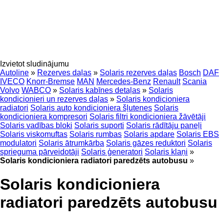
Izvietot sludinājumu
Autoline
»
Rezerves daļas
»
Solaris rezerves daļas
Bosch
DAF
IVECO
Knorr-Bremse
MAN
Mercedes-Benz
Renault
Scania
Volvo
WABCO
»
Solaris kabīnes detaļas
»
Solaris
kondicionieri un rezerves daļas
»
Solaris kondicioniera
radiatori
Solaris auto kondicioniera šļutenes
Solaris
kondicioniera kompresori
Solaris filtri kondicioniera žāvētāji
Solaris vadības bloki
Solaris suporti
Solaris rādītāju paneļi
Solaris viskomuftas
Solaris rumbas
Solaris apdare
Solaris EBS
modulatori
Solaris ātrumkārba
Solaris gāzes reduktori
Solaris
sprieguma pārveidotāji
Solaris ģeneratori
Solaris klaņi
»
Solaris kondicioniera radiatori paredzēts autobusu
»
Solaris kondicioniera
radiatori paredzēts autobusu