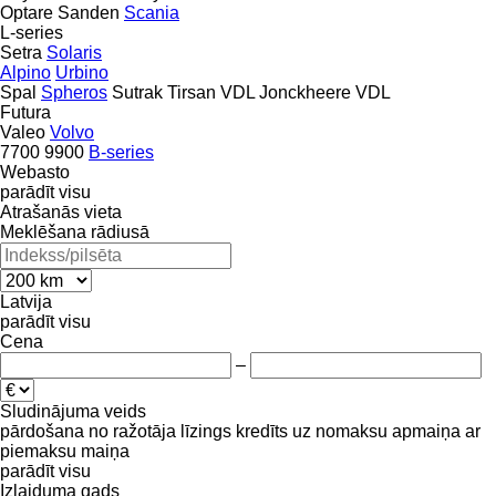
Optare
Sanden
Scania
L-series
Setra
Solaris
Alpino
Urbino
Spal
Spheros
Sutrak
Tirsan
VDL Jonckheere
VDL
Futura
Valeo
Volvo
7700
9900
B-series
Webasto
parādīt visu
Atrašanās vieta
Meklēšana rādiusā
Latvija
parādīt visu
Cena
–
Sludinājuma veids
pārdošana
no ražotāja
līzings
kredīts
uz nomaksu
apmaiņa ar
piemaksu
maiņa
parādīt visu
Izlaiduma gads