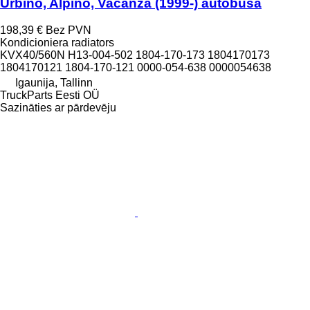
Urbino, Alpino, Vacanza (1999-) autobusa
198,39 €
Bez PVN
Kondicioniera radiators
KVX40/560N H13-004-502 1804-170-173 1804170173
1804170121 1804-170-121 0000-054-638 0000054638
Igaunija, Tallinn
TruckParts Eesti OÜ
Sazināties ar pārdevēju