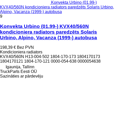
Konvekta Urbino (01.99-)
KVX40/560N kondicioniera radiators paredzēts Solaris Urbino,
Alpino, Vacanza (1999-) autobusa
9
Konvekta Urbino (01.99-) KVX40/560N
kondicioniera radiators paredzēts Solaris
Urbino, Alpino, Vacanza (1999-) autobusa
198,39 €
Bez PVN
Kondicioniera radiators
KVX40/560N H13-004-502 1804-170-173 1804170173
1804170121 1804-170-121 0000-054-638 0000054638
Igaunija, Tallinn
TruckParts Eesti OÜ
Sazināties ar pārdevēju