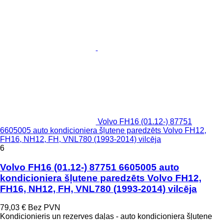
Volvo FH16 (01.12-) 87751
6605005 auto kondicioniera šļutene paredzēts Volvo FH12,
FH16, NH12, FH, VNL780 (1993-2014) vilcēja
6
Volvo FH16 (01.12-) 87751 6605005 auto
kondicioniera šļutene paredzēts Volvo FH12,
FH16, NH12, FH, VNL780 (1993-2014) vilcēja
79,03 €
Bez PVN
Kondicionieris un rezerves daļas - auto kondicioniera šļutene