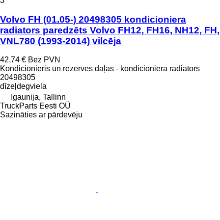
3
Volvo FH (01.05-) 20498305 kondicioniera
radiators paredzēts Volvo FH12, FH16, NH12, FH,
VNL780 (1993-2014) vilcēja
42,74 €
Bez PVN
Kondicionieris un rezerves daļas - kondicioniera radiators
20498305
dīzeļdegviela
Igaunija, Tallinn
TruckParts Eesti OÜ
Sazināties ar pārdevēju