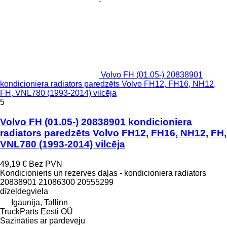
Volvo FH (01.05-) 20838901
kondicioniera radiators paredzēts Volvo FH12, FH16, NH12,
FH, VNL780 (1993-2014) vilcēja
5
Volvo FH (01.05-) 20838901 kondicioniera
radiators paredzēts Volvo FH12, FH16, NH12, FH,
VNL780 (1993-2014) vilcēja
49,19 €
Bez PVN
Kondicionieris un rezerves daļas - kondicioniera radiators
20838901 21086300 20555299
dīzeļdegviela
Igaunija, Tallinn
TruckParts Eesti OÜ
Sazināties ar pārdevēju