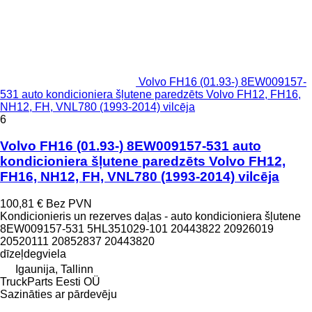
Volvo FH16 (01.93-) 8EW009157-
531 auto kondicioniera šļutene paredzēts Volvo FH12, FH16,
NH12, FH, VNL780 (1993-2014) vilcēja
6
Volvo FH16 (01.93-) 8EW009157-531 auto
kondicioniera šļutene paredzēts Volvo FH12,
FH16, NH12, FH, VNL780 (1993-2014) vilcēja
100,81 €
Bez PVN
Kondicionieris un rezerves daļas - auto kondicioniera šļutene
8EW009157-531 5HL351029-101 20443822 20926019
20520111 20852837 20443820
dīzeļdegviela
Igaunija, Tallinn
TruckParts Eesti OÜ
Sazināties ar pārdevēju