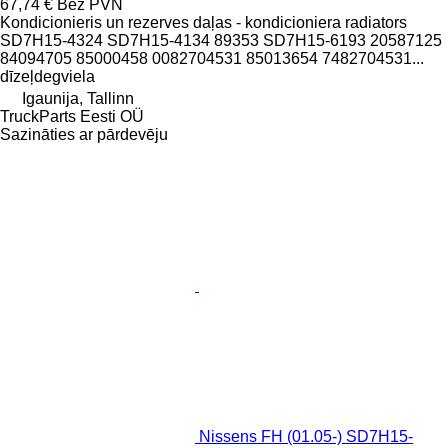
67,74 €
Bez PVN
Kondicionieris un rezerves daļas - kondicioniera radiators
SD7H15-4324 SD7H15-4134 89353 SD7H15-6193 20587125
84094705 85000458 0082704531 85013654 7482704531...
dīzeļdegviela
Igaunija, Tallinn
TruckParts Eesti OÜ
Sazināties ar pārdevēju
Nissens FH (01.05-) SD7H15-