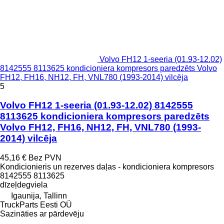
Volvo FH12 1-seeria (01.93-12.02)
8142555 8113625 kondicioniera kompresors paredzēts Volvo
FH12, FH16, NH12, FH, VNL780 (1993-2014) vilcēja
5
Volvo FH12 1-seeria (01.93-12.02) 8142555
8113625 kondicioniera kompresors paredzēts
Volvo FH12, FH16, NH12, FH, VNL780 (1993-
2014) vilcēja
45,16 €
Bez PVN
Kondicionieris un rezerves daļas - kondicioniera kompresors
8142555 8113625
dīzeļdegviela
Igaunija, Tallinn
TruckParts Eesti OÜ
Sazināties ar pārdevēju