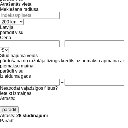
Atrašanās vieta
Meklēšana rādiusā
Latvija
parādīt visu
Cena
–
Sludinājuma veids
pārdošana
no ražotāja
līzings
kredīts
uz nomaksu
apmaiņa ar
piemaksu
maiņa
parādīt visu
Izlaiduma gads
–
Neatrodat vajadzīgos filtrus?
Ieteikt izmaiņas
Atrasts:
-
parādīt
Atrasts:
28 sludinājumi
Parādīt