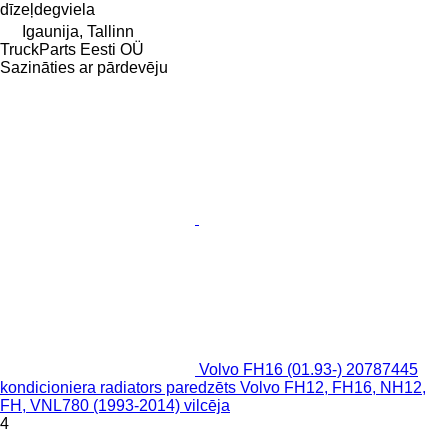
dīzeļdegviela
Igaunija, Tallinn
TruckParts Eesti OÜ
Sazināties ar pārdevēju
Volvo FH16 (01.93-) 20787445
kondicioniera radiators paredzēts Volvo FH12, FH16, NH12,
FH, VNL780 (1993-2014) vilcēja
4