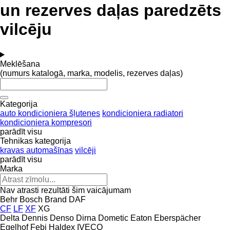
un rezerves daļas paredzēts
vilcēju
Meklēšana
(numurs katalogā, marka, modelis, rezerves daļas)
Kategorija
auto kondicioniera šļutenes
kondicioniera radiatori
kondicioniera kompresori
parādīt visu
Tehnikas kategorija
kravas automašīnas
vilcēji
parādīt visu
Marka
Nav atrasti rezultāti šim vaicājumam
Behr
Bosch
Brand
DAF
CF
LF
XF
XG
Delta
Dennis
Denso
Dirna
Dometic
Eaton
Eberspächer
Egelhof
Febi
Haldex
IVECO