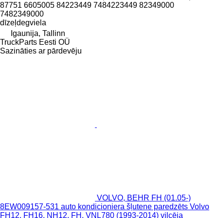
87751 6605005 84223449 7484223449 82349000
7482349000
dīzeļdegviela
Igaunija, Tallinn
TruckParts Eesti OÜ
Sazināties ar pārdevēju
VOLVO, BEHR FH (01.05-)
8EW009157-531 auto kondicioniera šļutene paredzēts Volvo
FH12, FH16, NH12, FH, VNL780 (1993-2014) vilcēja