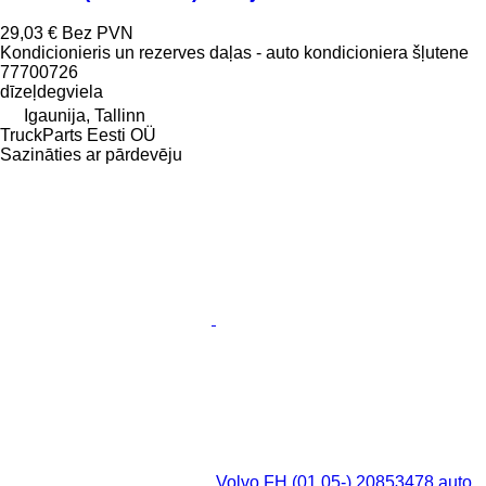
29,03 €
Bez PVN
Kondicionieris un rezerves daļas - auto kondicioniera šļutene
77700726
dīzeļdegviela
Igaunija, Tallinn
TruckParts Eesti OÜ
Sazināties ar pārdevēju
Volvo FH (01.05-) 20853478 auto