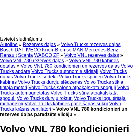
Izvietot sludinājumu
Autoline
»
Rezerves daļas
»
Volvo Trucks rezerves daļas
Bosch
DAF
IVECO
Knorr-Bremse
MAN
Mercedes-Benz
Renault
Scania
WABCO
ZF
»
Volvo VNL rezerves daļas
»
Volvo VNL 780 rezerves daļas
»
Volvo VNL 780 kabīnes
detaļas
»
Volvo VNL 780 kondicionieri un rezerves daļas
Volvo
Trucks apdare
Volvo Trucks autonomie sildītāji
Volvo Trucks
durvis
Volvo Trucks sēdekļi
Volvo Trucks spoileri
Volvo Trucks
kabīnes
Volvo Trucks durvju slēdzenes
Volvo Trucks stikla
tīrītāja motori
Volvo Trucks salona atpakaļskata spoguļi
Volvo
Trucks automagnetolas
Volvo Trucks sāna atpakaļskata
spoguļi
Volvo Trucks durvju rokturi
Volvo Trucks logu tīrītāja
mehānismi
Volvo Trucks kabīnes pacelšanas sūkņi
Volvo
Trucks krāsns ventilatori
»
Volvo VNL 780 kondicionieri un
rezerves daļas paredzēts vilcēju
»
Volvo VNL 780 kondicionieri