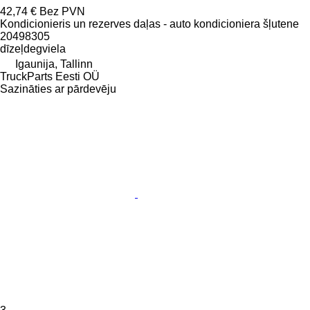
42,74 €
Bez PVN
Kondicionieris un rezerves daļas - auto kondicioniera šļutene
20498305
dīzeļdegviela
Igaunija, Tallinn
TruckParts Eesti OÜ
Sazināties ar pārdevēju