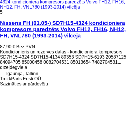
4324 kondicioniera kompresors paredzēts Volvo FH12, FH16,
NH12, FH, VNL780 (1993-2014) vilcēja
5
Nissens FH (01.05-) SD7H15-4324 kondicioniera
kompresors paredzēts Volvo FH12, FH16, NH12,
FH, VNL780 (1993-2014) vilcēja
87,90 €
Bez PVN
Kondicionieris un rezerves daļas - kondicioniera kompresors
SD7H15-4324 SD7H15-4134 89353 SD7H15-6193 20587125
84094705 85000458 0082704531 85013654 7482704531...
dīzeļdegviela
Igaunija, Tallinn
TruckParts Eesti OÜ
Sazināties ar pārdevēju