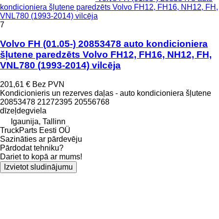
kondicioniera šļutene paredzēts Volvo FH12, FH16, NH12, FH,
VNL780 (1993-2014) vilcēja
7
Volvo FH (01.05-) 20853478 auto kondicioniera
šļutene paredzēts Volvo FH12, FH16, NH12, FH,
VNL780 (1993-2014) vilcēja
201,61 €
Bez PVN
Kondicionieris un rezerves daļas - auto kondicioniera šļutene
20853478 21272395 20556768
dīzeļdegviela
Igaunija, Tallinn
TruckParts Eesti OÜ
Sazināties ar pārdevēju
Pārdodat tehniku?
Dariet to kopā ar mums!
Izvietot sludinājumu