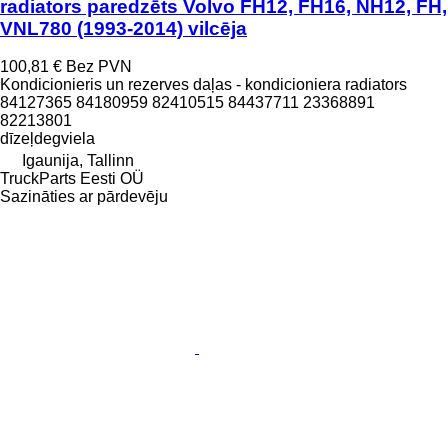
radiators paredzēts Volvo FH12, FH16, NH12, FH,
VNL780 (1993-2014) vilcēja
100,81 €
Bez PVN
Kondicionieris un rezerves daļas - kondicioniera radiators
84127365 84180959 82410515 84437711 23368891
82213801
dīzeļdegviela
Igaunija, Tallinn
TruckParts Eesti OÜ
Sazināties ar pārdevēju