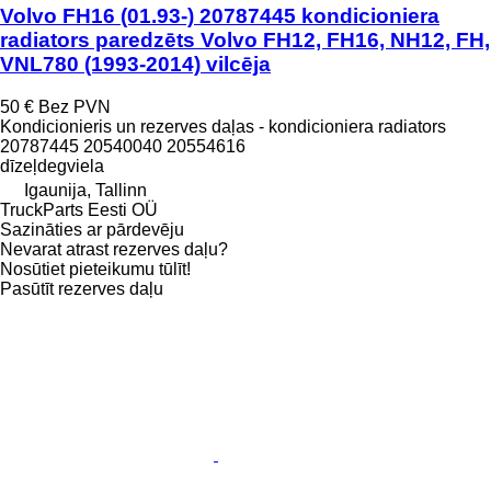
Volvo FH16 (01.93-) 20787445 kondicioniera
radiators paredzēts Volvo FH12, FH16, NH12, FH,
VNL780 (1993-2014) vilcēja
50 €
Bez PVN
Kondicionieris un rezerves daļas - kondicioniera radiators
20787445 20540040 20554616
dīzeļdegviela
Igaunija, Tallinn
TruckParts Eesti OÜ
Sazināties ar pārdevēju
Nevarat atrast rezerves daļu?
Nosūtiet pieteikumu tūlīt!
Pasūtīt rezerves daļu