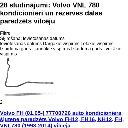
28 sludinājumi:
Volvo VNL 780
kondicionieri un rezerves daļas
paredzēts vilcēju
Filtrs
Šķirošana
:
Ievietošanas datums
Ievietošanas datums
Dārgākie vispirms
Lētākie vispirms
Izlaiduma gads - jaunākie vispirms
Izlaiduma gads - vecākie
vispirms
2
Volvo FH (01.05-) 77700726 auto kondicioniera
šļutene paredzēts Volvo FH12, FH16, NH12, FH,
VNL780 (1993-2014) vilcēja