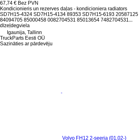
67,74 €
Bez PVN
Kondicionieris un rezerves daļas - kondicioniera radiators
SD7H15-4324 SD7H15-4134 89353 SD7H15-6193 20587125
84094705 85000458 0082704531 85013654 7482704531...
dīzeļdegviela
Igaunija, Tallinn
TruckParts Eesti OÜ
Sazināties ar pārdevēju
Volvo FH12 2-seeria (01.02-)