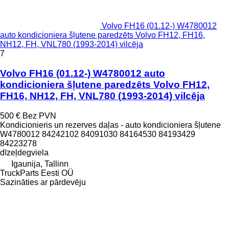
Volvo FH16 (01.12-) W4780012
auto kondicioniera šļutene paredzēts Volvo FH12, FH16,
NH12, FH, VNL780 (1993-2014) vilcēja
7
Volvo FH16 (01.12-) W4780012 auto
kondicioniera šļutene paredzēts Volvo FH12,
FH16, NH12, FH, VNL780 (1993-2014) vilcēja
500 €
Bez PVN
Kondicionieris un rezerves daļas - auto kondicioniera šļutene
W4780012 84242102 84091030 84164530 84193429
84223278
dīzeļdegviela
Igaunija, Tallinn
TruckParts Eesti OÜ
Sazināties ar pārdevēju