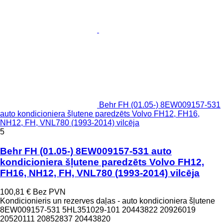
Behr FH (01.05-) 8EW009157-531
auto kondicioniera šļutene paredzēts Volvo FH12, FH16,
NH12, FH, VNL780 (1993-2014) vilcēja
5
Behr FH (01.05-) 8EW009157-531 auto
kondicioniera šļutene paredzēts Volvo FH12,
FH16, NH12, FH, VNL780 (1993-2014) vilcēja
100,81 €
Bez PVN
Kondicionieris un rezerves daļas - auto kondicioniera šļutene
8EW009157-531 5HL351029-101 20443822 20926019
20520111 20852837 20443820