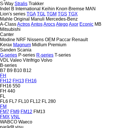
S-Way
Stralis
Trakker
Indel B
International
Keihin
Knorr-Bremse
MAN
Lion's series
TGA
TGL
TGM
TGS
TGX
Mahle Original
Manuli
Mercedes-Benz
A-Class
Actros
Antos
Arocs
Atego
Axor
Econic
MB
Mitsubishi
Canter
Modine
NRF
Nissens
OEM
Paccar
Renault
Kerax
Magnum
Midlum
Premium
Sanden
Scania
G-series
P-series
R-series
T-series
VDL
Valeo
Vitrifrigo
Volvo
B-series
B7
B9
B10
B12
FH
FH12
FH13
FH16
FH16 550
FH 440
FL
FL6
FL7
FL10
FL12
FL 280
FM
FM7
FM9
FM12
FM13
FMX
VNL
WABCO
Waeco
parādīt visu