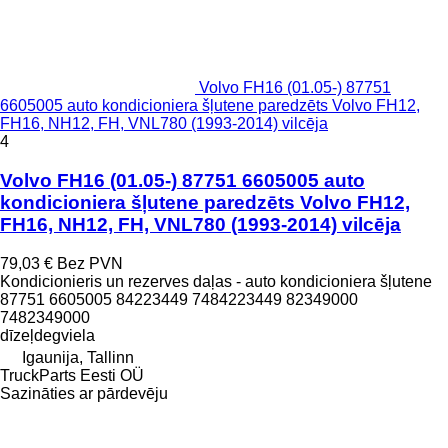
Volvo FH16 (01.05-) 87751
6605005 auto kondicioniera šļutene paredzēts Volvo FH12,
FH16, NH12, FH, VNL780 (1993-2014) vilcēja
4
Volvo FH16 (01.05-) 87751 6605005 auto
kondicioniera šļutene paredzēts Volvo FH12,
FH16, NH12, FH, VNL780 (1993-2014) vilcēja
79,03 €
Bez PVN
Kondicionieris un rezerves daļas - auto kondicioniera šļutene
87751 6605005 84223449 7484223449 82349000
7482349000
dīzeļdegviela
Igaunija, Tallinn
TruckParts Eesti OÜ
Sazināties ar pārdevēju