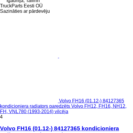
Igaunija, Tallinn
TruckParts Eesti OÜ
Sazināties ar pārdevēju
Volvo FH16 (01.12-) 84127365
kondicioniera radiators paredzēts Volvo FH12, FH16, NH12,
FH, VNL780 (1993-2014) vilcēja
4
Volvo FH16 (01.12-) 84127365 kondicioniera