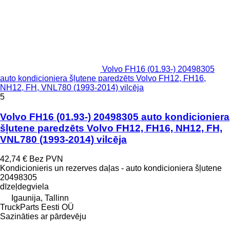
Volvo FH16 (01.93-) 20498305
auto kondicioniera šļutene paredzēts Volvo FH12, FH16,
NH12, FH, VNL780 (1993-2014) vilcēja
5
Volvo FH16 (01.93-) 20498305 auto kondicioniera
šļutene paredzēts Volvo FH12, FH16, NH12, FH,
VNL780 (1993-2014) vilcēja
42,74 €
Bez PVN
Kondicionieris un rezerves daļas - auto kondicioniera šļutene
20498305
dīzeļdegviela
Igaunija, Tallinn
TruckParts Eesti OÜ
Sazināties ar pārdevēju