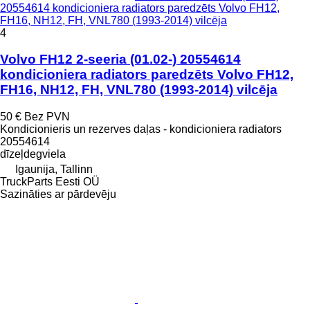
20554614 kondicioniera radiators paredzēts Volvo FH12,
FH16, NH12, FH, VNL780 (1993-2014) vilcēja
4
Volvo FH12 2-seeria (01.02-) 20554614
kondicioniera radiators paredzēts Volvo FH12,
FH16, NH12, FH, VNL780 (1993-2014) vilcēja
50 €
Bez PVN
Kondicionieris un rezerves daļas - kondicioniera radiators
20554614
dīzeļdegviela
Igaunija, Tallinn
TruckParts Eesti OÜ
Sazināties ar pārdevēju