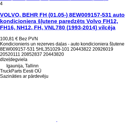
4
VOLVO, BEHR FH (01.05-) 8EW009157-531 auto
kondicioniera šļutene paredzēts Volvo FH12,
FH16, NH12, FH, VNL780 (1993-2014) vilcēja
100,81 €
Bez PVN
Kondicionieris un rezerves daļas - auto kondicioniera šļutene
8EW009157-531 5HL351029-101 20443822 20926019
20520111 20852837 20443820
dīzeļdegviela
Igaunija, Tallinn
TruckParts Eesti OÜ
Sazināties ar pārdevēju