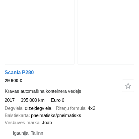
Scania P280
29 900 €
Kravas automašīna konteinera vedējs
2017
395 000 km
Euro 6
Degviela
dīzeļdegviela
Riteņu formula
4x2
Balstiekārta
pneimatisks/pneimatisks
Virsbūves marka
Joab
Igaunija, Tallinn