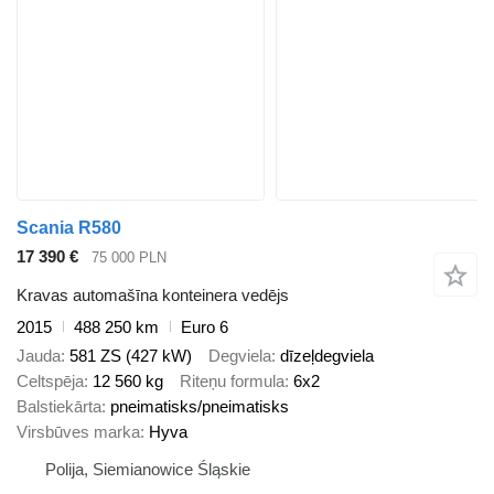
Scania R580
17 390 €
75 000 PLN
Kravas automašīna konteinera vedējs
2015
488 250 km
Euro 6
Jauda
581 ZS (427 kW)
Degviela
dīzeļdegviela
Celtspēja
12 560 kg
Riteņu formula
6x2
Balstiekārta
pneimatisks/pneimatisks
Virsbūves marka
Hyva
Polija, Siemianowice Śląskie