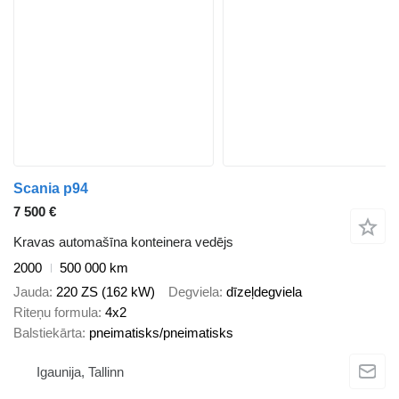
Scania p94
7 500 €
Kravas automašīna konteinera vedējs
2000
500 000 km
Jauda
220 ZS (162 kW)
Degviela
dīzeļdegviela
Riteņu formula
4x2
Balstiekārta
pneimatisks/pneimatisks
Igaunija, Tallinn