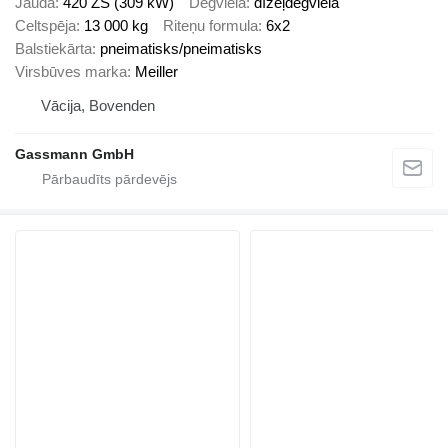
Jauda
420 ZS (309 kW)
Degviela
dīzeļdegviela
Celtspēja
13 000 kg
Riteņu formula
6x2
Balstiekārta
pneimatisks/pneimatisks
Virsbūves marka
Meiller
Vācija, Bovenden
Gassmann GmbH