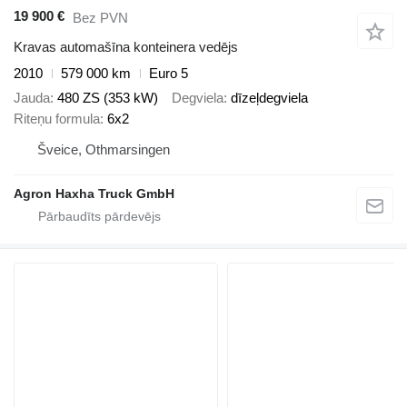
19 900 €
Bez PVN
Kravas automašīna konteinera vedējs
2010
579 000 km
Euro 5
Jauda
480 ZS (353 kW)
Degviela
dīzeļdegviela
Riteņu formula
6x2
Šveice, Othmarsingen
Agron Haxha Truck GmbH