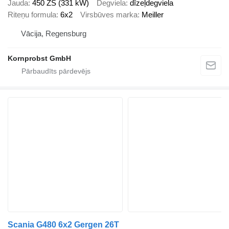
Jauda
450 ZS (331 kW)
Degviela
dīzeļdegviela
Riteņu formula
6x2
Virsbūves marka
Meiller
Vācija, Regensburg
Kornprobst GmbH
Scania G480 6x2 Gergen 26T