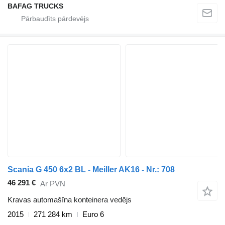
BAFAG TRUCKS
Scania G 450 6x2 BL - Meiller AK16 - Nr.: 708
46 291 €
Ar PVN
Kravas automašīna konteinera vedējs
2015
271 284 km
Euro 6