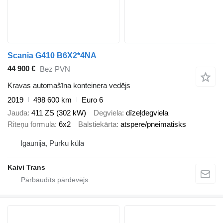
Scania G410 B6X2*4NA
44 900 €
Bez PVN
Kravas automašīna konteinera vedējs
2019
498 600 km
Euro 6
Jauda
411 ZS (302 kW)
Degviela
dīzeļdegviela
Riteņu formula
6x2
Balstiekārta
atspere/pneimatisks
Igaunija, Purku küla
Kaivi Trans