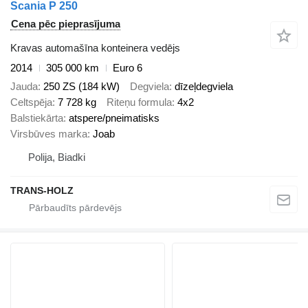
Scania P 250
Cena pēc pieprasījuma
Kravas automašīna konteinera vedējs
2014
305 000 km
Euro 6
Jauda
250 ZS (184 kW)
Degviela
dīzeļdegviela
Celtspēja
7 728 kg
Riteņu formula
4x2
Balstiekārta
atspere/pneimatisks
Virsbūves marka
Joab
Polija, Biadki
TRANS-HOLZ