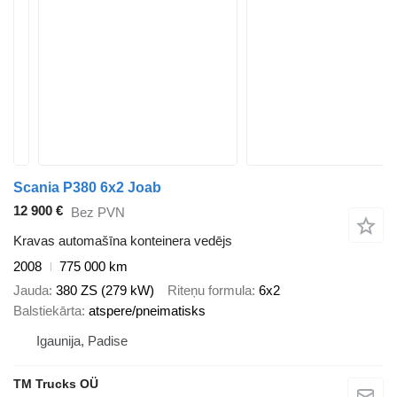
Scania P380 6x2 Joab
12 900 €
Bez PVN
Kravas automašīna konteinera vedējs
2008
775 000 km
Jauda
380 ZS (279 kW)
Riteņu formula
6x2
Balstiekārta
atspere/pneimatisks
Igaunija, Padise
TM Trucks OÜ