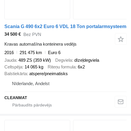
Scania G 490 6x2 Euro 6 VDL 18 Ton portalarmsysteem
34 500 €
Bez PVN
Kravas automašīna konteinera vedējs
2016
291 475 km
Euro 6
Jauda
489 ZS (359 kW)
Degviela
dīzeļdegviela
Celtspēja
14 065 kg
Riteņu formula
6x2
Balstiekārta
atspere/pneimatisks
Nīderlande, Andelst
CLEANMAT