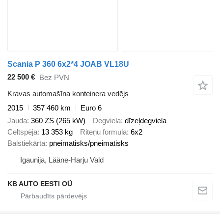
Scania P 360 6x2*4 JOAB VL18U
22 500 €
Bez PVN
Kravas automašīna konteinera vedējs
2015
357 460 km
Euro 6
Jauda
360 ZS (265 kW)
Degviela
dīzeļdegviela
Celtspēja
13 353 kg
Riteņu formula
6x2
Balstiekārta
pneimatisks/pneimatisks
Igaunija, Lääne-Harju Vald
KB AUTO EESTI OÜ