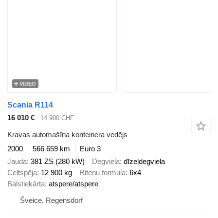
VIDEO
Scania R114
16 010 €
14 900 CHF
Kravas automašīna konteinera vedējs
2000
566 659 km
Euro 3
Jauda
381 ZS (280 kW)
Degviela
dīzeļdegviela
Celtspēja
12 900 kg
Riteņu formula
6x4
Balstiekārta
atspere/atspere
Šveice, Regensdorf