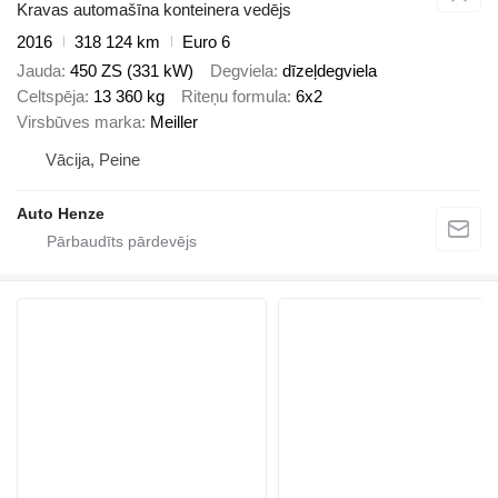
Kravas automašīna konteinera vedējs
2016
318 124 km
Euro 6
Jauda
450 ZS (331 kW)
Degviela
dīzeļdegviela
Celtspēja
13 360 kg
Riteņu formula
6x2
Virsbūves marka
Meiller
Vācija, Peine
Auto Henze