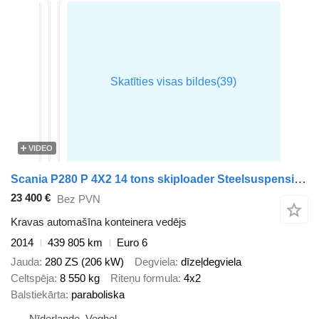
VIDEO
Scania P280 P 4X2 14 tons skiploader Steelsuspension Automatic Euro 6
23 400 €
Bez PVN
Kravas automašīna konteinera vedējs
2014
439 805 km
Euro 6
Jauda
280 ZS (206 kW)
Degviela
dīzeļdegviela
Celtspēja
8 550 kg
Riteņu formula
4x2
Balstiekārta
paraboliska
Nīderlande, Veghel