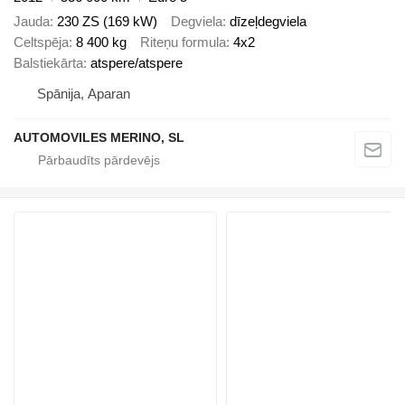
Jauda
230 ZS (169 kW)
Degviela
dīzeļdegviela
Celtspēja
8 400 kg
Riteņu formula
4x2
Balstiekārta
atspere/atspere
Spānija, Aparan
AUTOMOVILES MERINO, SL