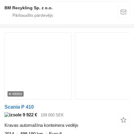
BM Recykling Sp. z o.o.
VIDEO
Scania P 410
9 922 €
109 000 SEK
Kravas automašīna konteinera vedējs
2014
499 180 km
Euro 6