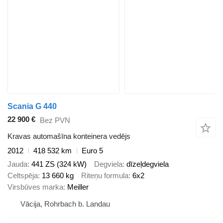
Scania G 440
22 900 €
Bez PVN
Kravas automašīna konteinera vedējs
2012
418 532 km
Euro 5
Jauda
441 ZS (324 kW)
Degviela
dīzeļdegviela
Celtspēja
13 660 kg
Riteņu formula
6x2
Virsbūves marka
Meiller
Vācija, Rohrbach b. Landau