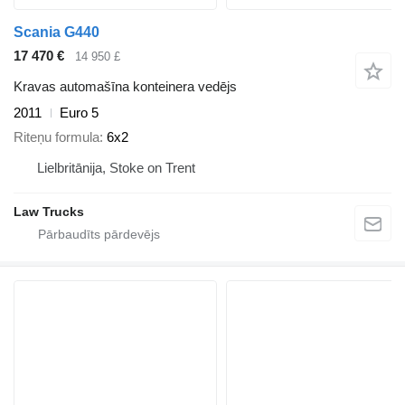
Scania G440
17 470 €
14 950 £
Kravas automašīna konteinera vedējs
2011
Euro 5
Riteņu formula
6x2
Lielbritānija, Stoke on Trent
Law Trucks