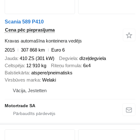
Scania 589 P410
Cena pēc pieprasījuma
Kravas automašīna konteinera vedējs
2015
307 868 km
Euro 6
Jauda
410 ZS (301 kW)
Degviela
dīzeļdegviela
Celtspēja
12 910 kg
Riteņu formula
6x4
Balstiekārta
atspere/pneimatisks
Virsbūves marka
Welaki
Vācija, Jestetten
Motortrade SA