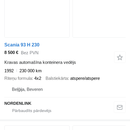
Scania 93 H 230
8 500 €
Bez PVN
Kravas automašīna konteinera vedējs
1992
230 000 km
Riteņu formula
4x2
Balstiekārta
atspere/atspere
Beļģija, Beveren
NORDENLINK