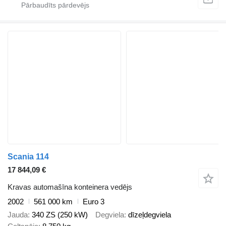
Scania 114
17 844,09 €
Kravas automašīna konteinera vedējs
2002
561 000 km
Euro 3
Jauda
340 ZS (250 kW)
Degviela
dīzeļdegviela