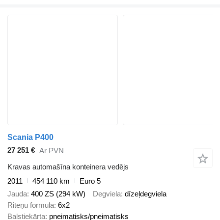
Scania P400
27 251 €
Ar PVN
Kravas automašīna konteinera vedējs
2011
454 110 km
Euro 5
Jauda
400 ZS (294 kW)
Degviela
dīzeļdegviela
Riteņu formula
6x2
Balstiekārta
pneimatisks/pneimatisks