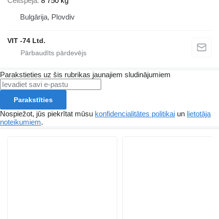
Celtspēja
8 750 kg
Bulgārija, Plovdiv
VIT -74 Ltd.
Parakstieties uz šis rubrikas jaunajiem sludinājumiem
Parakstīties
Nospiežot, jūs piekrītat mūsu
konfidencialitātes politikai
un
lietotāja
noteikumiem
.