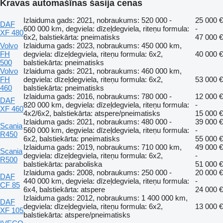
Kravas automašīnas šasija cenas
Izlaiduma gads: 2021, nobraukums: 520 000 -
25 000 €
DAF
600 000 km, degviela: dīzeļdegviela, riteņu formula:
-
XF 480
6x2, balstiekārta: pneimatisks
47 000 €
Volvo
Izlaiduma gads: 2023, nobraukums: 450 000 km,
FH
degviela: dīzeļdegviela, riteņu formula: 6x2,
40 000 €
500
balstiekārta: pneimatisks
Volvo
Izlaiduma gads: 2021, nobraukums: 460 000 km,
FH
degviela: dīzeļdegviela, riteņu formula: 6x2,
53 000 €
460
balstiekārta: pneimatisks
Izlaiduma gads: 2016, nobraukums: 780 000 -
12 000 €
DAF
820 000 km, degviela: dīzeļdegviela, riteņu formula:
-
XF 460
4x2/6x2, balstiekārta: atspere/pneimatisks
15 000 €
Izlaiduma gads: 2021, nobraukums: 480 000 -
39 000 €
Scania
560 000 km, degviela: dīzeļdegviela, riteņu formula:
-
R450
6x2, balstiekārta: pneimatisks
55 000 €
Izlaiduma gads: 2019, nobraukums: 710 000 km,
49 000 €
Scania
degviela: dīzeļdegviela, riteņu formula: 6x2,
-
R500
balstiekārta: paraboliska
51 000 €
Izlaiduma gads: 2008, nobraukums: 250 000 -
20 000 €
DAF
440 000 km, degviela: dīzeļdegviela, riteņu formula:
-
CF 85
6x4, balstiekārta: atspere
24 000 €
Izlaiduma gads: 2012, nobraukums: 1 400 000 km,
DAF
degviela: dīzeļdegviela, riteņu formula: 6x2,
13 000 €
XF 105
balstiekārta: atspere/pneimatisks