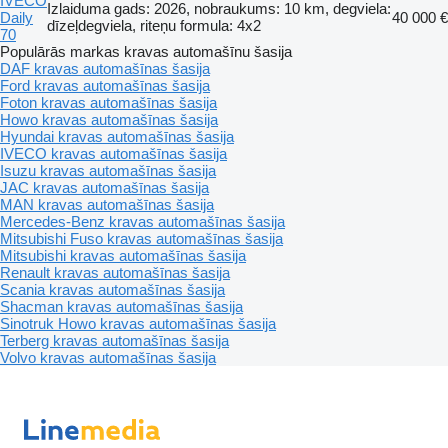
IVECO
Izlaiduma gads: 2026, nobraukums: 10 km, degviela:
Daily
40 000 €
dīzeļdegviela, riteņu formula: 4x2
70
Populārās markas kravas automašīnu šasija
DAF kravas automašīnas šasija
Ford kravas automašīnas šasija
Foton kravas automašīnas šasija
Howo kravas automašīnas šasija
Hyundai kravas automašīnas šasija
IVECO kravas automašīnas šasija
Isuzu kravas automašīnas šasija
JAC kravas automašīnas šasija
MAN kravas automašīnas šasija
Mercedes-Benz kravas automašīnas šasija
Mitsubishi Fuso kravas automašīnas šasija
Mitsubishi kravas automašīnas šasija
Renault kravas automašīnas šasija
Scania kravas automašīnas šasija
Shacman kravas automašīnas šasija
Sinotruk Howo kravas automašīnas šasija
Terberg kravas automašīnas šasija
Volvo kravas automašīnas šasija