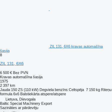
ZIL 131, 6X6 kravas automašīna
šasija
8
ZIL 131, 6X6
6 500 €
Bez PVN
Kravas automašīna šasija
1975
2 397 km
Jauda
150 ZS (110 kW)
Degviela
benzīns
Celtspēja
7 150 kg
Riteņu
formula
6x6
Balstiekārta
atspere/atspere
Lietuva, Dievogala
Baltic Special Machinery Export
Sazināties ar pārdevēju