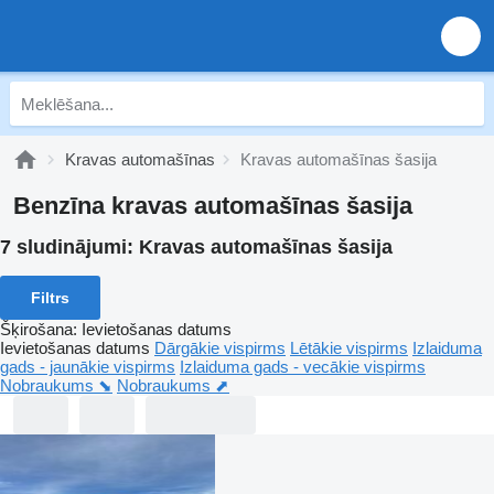
Kravas automašīnas
Kravas automašīnas šasija
Benzīna kravas automašīnas šasija
7 sludinājumi:
Kravas automašīnas šasija
Filtrs
Šķirošana
:
Ievietošanas datums
Ievietošanas datums
Dārgākie vispirms
Lētākie vispirms
Izlaiduma
gads - jaunākie vispirms
Izlaiduma gads - vecākie vispirms
Nobraukums ⬊
Nobraukums ⬈