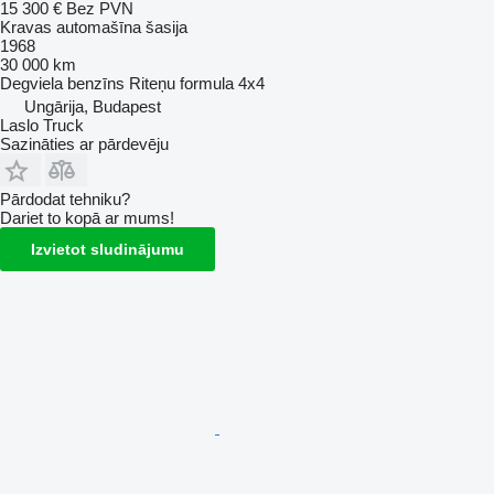
15 300 €
Bez PVN
Kravas automašīna šasija
1968
30 000 km
Degviela
benzīns
Riteņu formula
4x4
Ungārija, Budapest
Laslo Truck
Sazināties ar pārdevēju
Pārdodat tehniku?
Dariet to kopā ar mums!
Izvietot sludinājumu