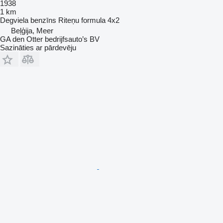
1938
1 km
Degviela
benzīns
Riteņu formula
4x2
Beļģija, Meer
GA den Otter bedrijfsauto’s BV
Sazināties ar pārdevēju