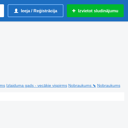
Ieeja / Reģistrācija
Izvietot sludinājumu
rms
Izlaiduma gads - vecākie vispirms
Nobraukums ⬊
Nobraukums