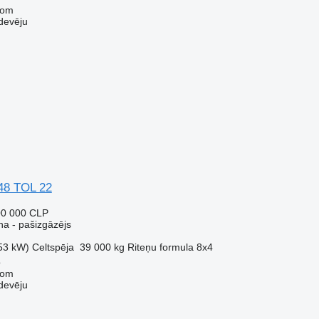
com
devēju
48 TOL 22
00 000 CLP
a - pašizgāzējs
53 kW)
Celtspēja
39 000 kg
Riteņu formula
8x4
o
com
devēju