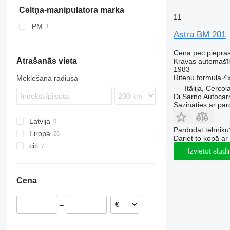
Trakker
65111
TGE
LAF
Manager
R-series
X5000
T5G
T-series
FL
433362
Celtņa-manipulatora marka
11
Turbo Daily
65115
TGL
LK
Mascott
S-series
X6000
T7H
FM
PM
Turbostar
TGM
MB
Master
T-series
FMX
Astra BM 201
X-Way
TGS
S-Class
Maxity
L-series
Cena pēc piepra
TGX
SK
Midliner
N-series
Atrašanās vieta
Kravas automašīn
1983
Sprinter
Midlum
PL
Riteņu formula
4
Meklēšana rādiusā
Unimog
Premium
S-series
Itālija, Cercol
V-Class
T-series
Terberg
Di Sarno Autocarr
Sazināties ar pār
Vario
TRM
VM
Zetros
Latvija
Pārdodat tehniku
eActros
Eiropa
Dariet to kopā a
citi
Beļģija
Izvietot slud
Itālija
Čīle
Rumānija
Cena
Polija
Lielbritānija
–
Bulgārija