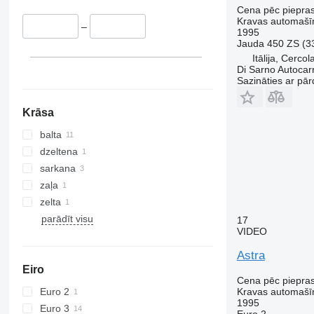
Cena pēc piepra
Kravas automašīn
–
1995
Jauda
450 ZS (3
Itālija, Cercol
Di Sarno Autocarr
Sazināties ar pār
Krāsa
balta
dzeltena
sarkana
zaļa
zelta
parādīt visu
17
VIDEO
Astra
Eiro
Cena pēc piepra
Euro 2
Kravas automašīn
1995
Euro 3
Euro 2