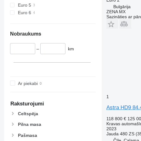
Euro 5
Bulgārija
ZENA MX
Euro 6
Sazināties ar pār
Nobraukums
–
km
Ar piekabi
1
Raksturojumi
Astra HD9 84.
Celtspēja
118 800 €
125 0
Kravas automašīn
Pilna masa
2023
Jauda
480 ZS (3
Pašmasa
Čīle, Calama