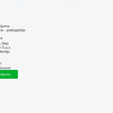
sījuma
a - pašizgāzējs
x4
a (Na)
i S.a.s
devēju
?
r mums!
inājumu