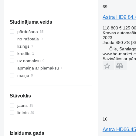
69
Astra HD9 84.
Sludinājuma veids
118 800 €
125 0
pārdošana
Kravas automašīn
2023
no ražotāja
Jauda
480 ZS (3
līzings
Čīle, Santiag
kredīts
www.be-market.
Sazināties ar pār
uz nomaksu
apmaiņa ar piemaksu
maiņa
Stāvoklis
jauns
lietots
16
Astra HD66.45
Izlaiduma gads