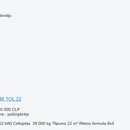
devēju
48 TOL 22
00 000 CLP
a - pašizgāzējs
53 kW)
Celtspēja
39 000 kg
Tilpums
22 m³
Riteņu formula
8x4