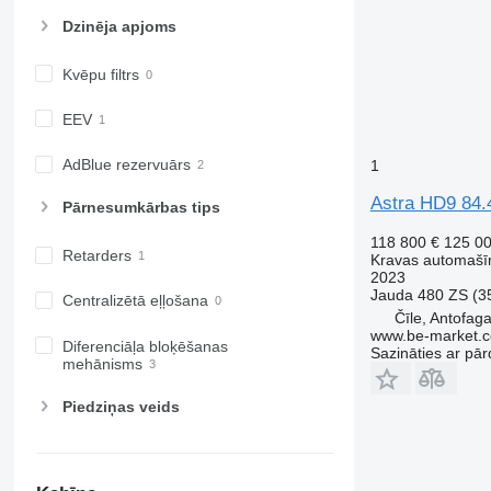
Dzinēja apjoms
Kvēpu filtrs
EEV
AdBlue rezervuārs
1
Astra HD9 84.
Pārnesumkārbas tips
118 800 €
125 0
Retarders
Kravas automašīn
2023
Jauda
480 ZS (3
Centralizētā eļļošana
Čīle, Antofag
www.be-market.
Diferenciāļa bloķēšanas
Sazināties ar pār
mehānisms
Piedziņas veids