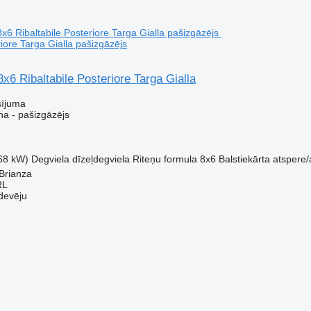
riore Targa Gialla pašizgāzējs
x6 Ribaltabile Posteriore Targa Gialla
sījuma
a - pašizgāzējs
68 kW)
Degviela
dīzeļdegviela
Riteņu formula
8x6
Balstiekārta
atspere/
 Brianza
RL
devēju