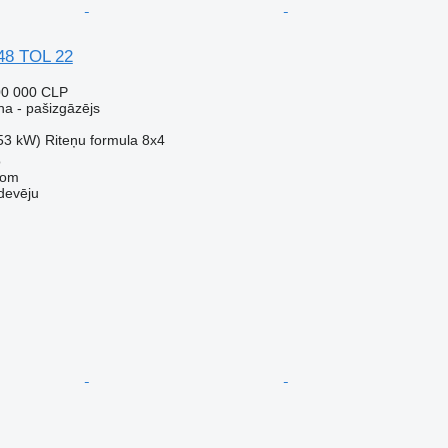
48 TOL 22
00 000 CLP
a - pašizgāzējs
53 kW)
Riteņu formula
8x4
o
com
devēju