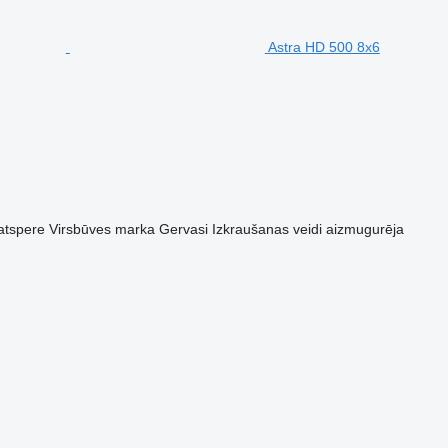
Astra HD 500 8x6
atspere
Virsbūves marka
Gervasi
Izkraušanas veidi
aizmugurēja