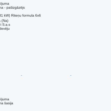
sījuma
a - pašizgāzējs
31 kW)
Riteņu formula
6x6
a (Na)
i S.a.s
devēju
sījuma
a šasija