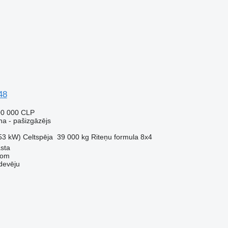
48
00 000 CLP
a - pašizgāzējs
53 kW)
Celtspēja
39 000 kg
Riteņu formula
8x4
asta
com
devēju