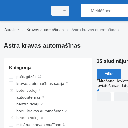
Autoline
Kravas automašīnas
Astra kravas automašīnas
Astra kravas automašīnas
35 sludināju
Kategorija
Filtrs
pašizgāzēji
Šķirošana
:
Ievie
kravas automašīnas šasija
Ievietošanas da
⬈
betonvedēji
autocisternas
benzīnvedēji
bortu kravas automašīnas
betona sūkņi
militāras kravas mašīnas