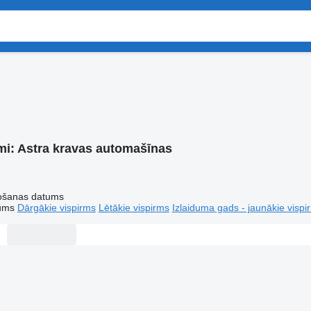
mi:
Astra kravas automašīnas
tošanas datums
tums
Dārgākie vispirms
Lētākie vispirms
Izlaiduma gads - jaunākie vispi