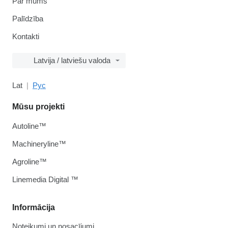
Par mums
Palīdzība
Kontakti
Latvija / latviešu valoda
Lat
Рус
Mūsu projekti
Autoline™
Machineryline™
Agroline™
Linemedia Digital ™
Informācija
Noteikumi un nosacījumi