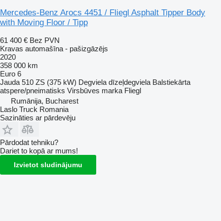
Mercedes-Benz Arocs 4451 / Fliegl Asphalt Tipper Body
with Moving Floor / Tipp
61 400 €
Bez PVN
Kravas automašīna - pašizgāzējs
2020
358 000 km
Euro 6
Jauda
510 ZS (375 kW)
Degviela
dīzeļdegviela
Balstiekārta
atspere/pneimatisks
Virsbūves marka
Fliegl
Rumānija, Bucharest
Laslo Truck Romania
Sazināties ar pārdevēju
Pārdodat tehniku?
Dariet to kopā ar mums!
Izvietot sludinājumu