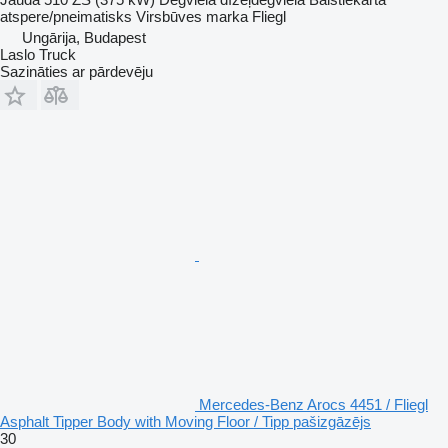
atspere/pneimatisks
Virsbūves marka
Fliegl
Ungārija, Budapest
Laslo Truck
Sazināties ar pārdevēju
Mercedes-Benz Arocs 4451 / Fliegl
Asphalt Tipper Body with Moving Floor / Tipp pašizgāzējs
30