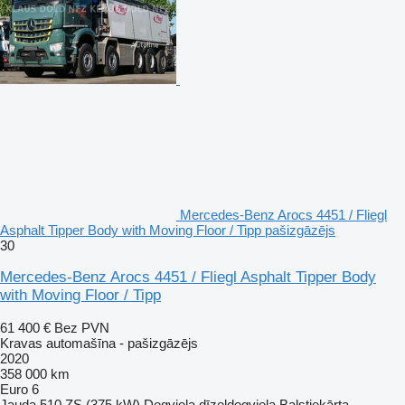
Mercedes-Benz Arocs 4451 / Fliegl
Asphalt Tipper Body with Moving Floor / Tipp pašizgāzējs
30
Mercedes-Benz Arocs 4451 / Fliegl Asphalt Tipper Body
with Moving Floor / Tipp
61 400 €
Bez PVN
Kravas automašīna - pašizgāzējs
2020
358 000 km
Euro 6
Jauda
510 ZS (375 kW)
Degviela
dīzeļdegviela
Balstiekārta