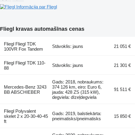
Informācija par Fliegl
Fliegl kravas automašīnas cenas
Fliegl Fliegl TDK
Stāvoklis: jauns
21 051 €
100VR Fox Tandem
Fliegl Fliegl TDK 110-
Stāvoklis: jauns
21 301 €
88
Gads: 2018, nobraukums:
Mercedes-Benz 3243
374 126 km, eiro: Euro 6,
91 511 €
BB ABSCHIEBER
jauda: 428 ZS (315 kW),
degviela: dīzeļdegviela
Fliegl Polyvalent
Gads: 2019, balstiekārta:
skelet 2 x 20-30-40-45
15 850 €
pneimatisks/pneimatisks
ft