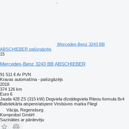
Mercedes-Benz 3243 BB
ABSCHIEBER pašizgāzējs
15
Mercedes-Benz 3243 BB ABSCHIEBER
91 511 €
Ar PVN
Kravas automašīna - pašizgāzējs
2018
374 126 km
Euro 6
Jauda
428 ZS (315 kW)
Degviela
dīzeļdegviela
Riteņu formula
8x4
Balstiekārta
atspere/atspere
Virsbūves marka
Fliegl
Vācija, Regensburg
Kornprobst GmbH
Sazināties ar pārdevēju