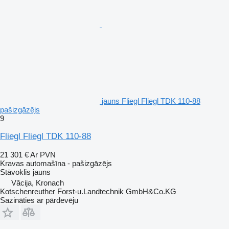
jauns Fliegl Fliegl TDK 110-88
pašizgāzējs
9
Fliegl Fliegl TDK 110-88
21 301 €
Ar PVN
Kravas automašīna - pašizgāzējs
Stāvoklis
jauns
Vācija, Kronach
Kotschenreuther Forst-u.Landtechnik GmbH&Co.KG
Sazināties ar pārdevēju