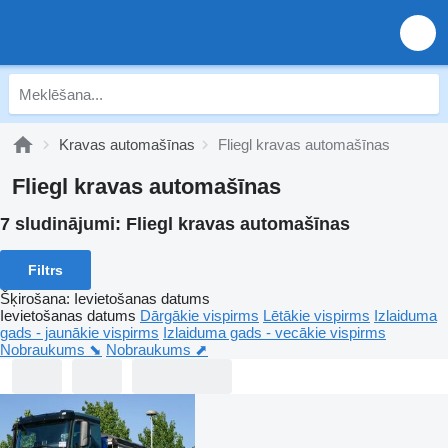
Kravas automašīnas
Fliegl kravas automašīnas
Fliegl kravas automašīnas
7 sludinājumi:
Fliegl kravas automašīnas
Filtrs
Šķirošana
:
Ievietošanas datums
Ievietošanas datums
Dārgākie vispirms
Lētākie vispirms
Izlaiduma
gads - jaunākie vispirms
Izlaiduma gads - vecākie vispirms
Nobraukums ⬊
Nobraukums ⬈