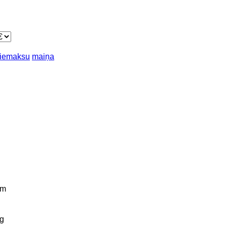
piemaksu
maiņa
km
g