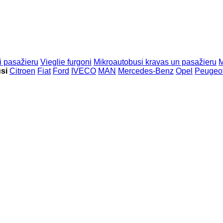
i pasažieru
Vieglie furgoni
Mikroautobusi kravas un pasažieru
M
si
Citroen
Fiat
Ford
IVECO
MAN
Mercedes-Benz
Opel
Peugeo