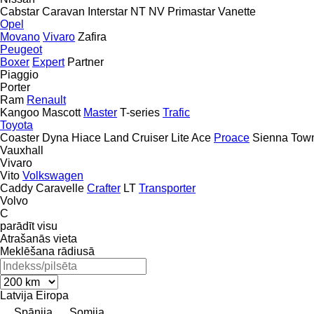
Cabstar
Caravan
Interstar
NT
NV
Primastar
Vanette
Opel
Movano
Vivaro
Zafira
Peugeot
Boxer
Expert
Partner
Piaggio
Porter
Ram
Renault
Kangoo
Mascott
Master
T-series
Trafic
Toyota
Coaster
Dyna
Hiace
Land Cruiser
Lite Ace
Proace
Sienna
Tow
Vauxhall
Vivaro
Vito
Volkswagen
Caddy
Caravelle
Crafter
LT
Transporter
Volvo
C
parādīt visu
Atrašanās vieta
Meklēšana rādiusā
Latvija
Eiropa
Spānija
Somija