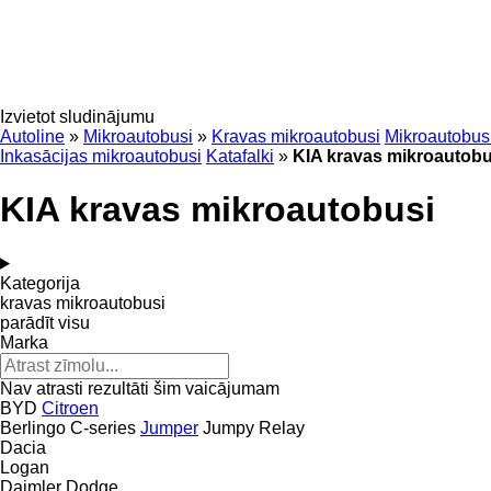
Izvietot sludinājumu
Autoline
»
Mikroautobusi
»
Kravas mikroautobusi
Mikroautobus
Inkasācijas mikroautobusi
Katafalki
»
KIA kravas mikroautobu
KIA kravas mikroautobusi
Kategorija
kravas mikroautobusi
parādīt visu
Marka
Nav atrasti rezultāti šim vaicājumam
BYD
Citroen
Berlingo
C-series
Jumper
Jumpy
Relay
Dacia
Logan
Daimler
Dodge