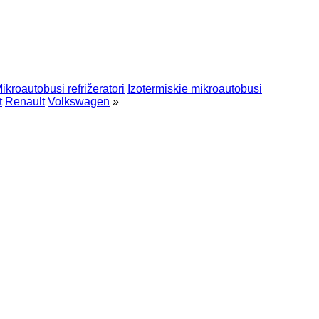
ikroautobusi refrižerātori
Izotermiskie mikroautobusi
t
Renault
Volkswagen
»