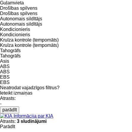
Guļamvieta
Drošības spilvens
Drošības spilvens
Autonomais sildītājs
Autonomais sildītājs
Kondicionieris
Kondicionieris
Kruīza kontrole (tempomāts)
Kruīza kontrole (tempomāts)
Tahogrāfs
Tahogrāfs
Asis
ABS
ABS
EBS
EBS
Neatrodat vajadzīgos filtrus?
Ieteikt izmaiņas
Atrasts:
-
parādīt
Informācija par KIA
Atrasts:
3 sludinājumi
Parādīt