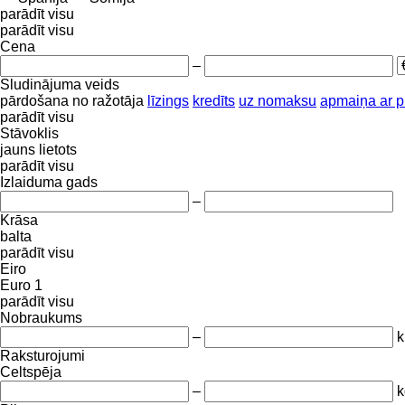
parādīt visu
parādīt visu
Cena
–
Sludinājuma veids
pārdošana
no ražotāja
līzings
kredīts
uz nomaksu
apmaiņa ar 
parādīt visu
Stāvoklis
jauns
lietots
parādīt visu
Izlaiduma gads
–
Krāsa
balta
parādīt visu
Eiro
Euro 1
parādīt visu
Nobraukums
–
Raksturojumi
Celtspēja
–
k