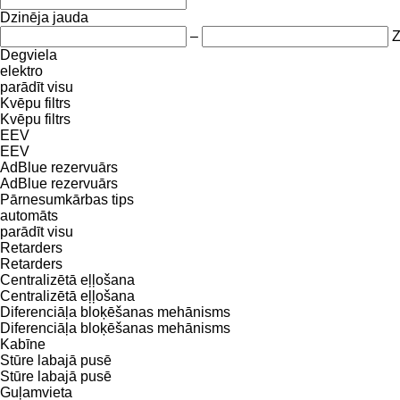
Dzinēja jauda
–
Degviela
elektro
parādīt visu
Kvēpu filtrs
Kvēpu filtrs
EEV
EEV
AdBlue rezervuārs
AdBlue rezervuārs
Pārnesumkārbas tips
automāts
parādīt visu
Retarders
Retarders
Centralizētā eļļošana
Centralizētā eļļošana
Diferenciāļa bloķēšanas mehānisms
Diferenciāļa bloķēšanas mehānisms
Kabīne
Stūre labajā pusē
Stūre labajā pusē
Guļamvieta