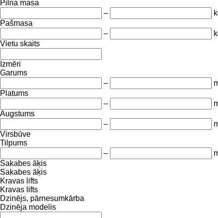
Pilna masa
–
k
Pašmasa
–
k
Vietu skaits
Izmēri
Garums
–
Platums
–
Augstums
–
Virsbūve
Tilpums
–
m
Sakabes āķis
Sakabes āķis
Kravas lifts
Kravas lifts
Dzinējs, pārnesumkārba
Dzinēja modelis