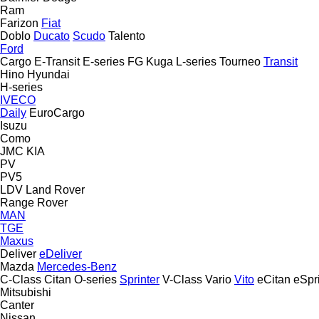
Ram
Farizon
Fiat
Doblo
Ducato
Scudo
Talento
Ford
Cargo
E-Transit
E-series
FG
Kuga
L-series
Tourneo
Transit
Hino
Hyundai
H-series
IVECO
Daily
EuroCargo
Isuzu
Como
JMC
KIA
PV
PV5
LDV
Land Rover
Range Rover
MAN
TGE
Maxus
Deliver
eDeliver
Mazda
Mercedes-Benz
C-Class
Citan
O-series
Sprinter
V-Class
Vario
Vito
eCitan
eSpr
Mitsubishi
Canter
Nissan