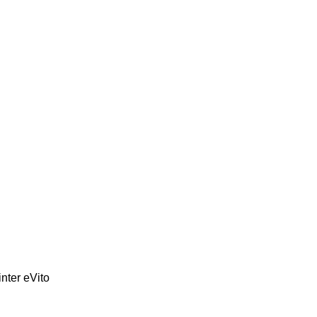
inter
eVito