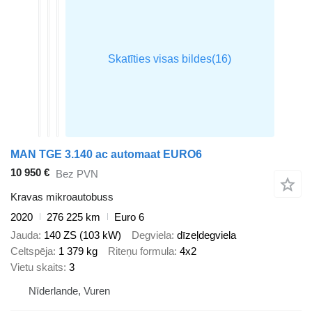
MAN TGE 3.140 ac automaat EURO6
10 950 €
Bez PVN
Kravas mikroautobuss
2020
276 225 km
Euro 6
Jauda
140 ZS (103 kW)
Degviela
dīzeļdegviela
Celtspēja
1 379 kg
Riteņu formula
4x2
Vietu skaits
3
Nīderlande, Vuren