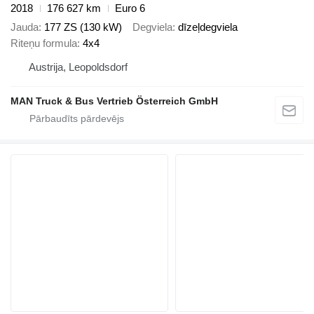
2018
176 627 km
Euro 6
Jauda
177 ZS (130 kW)
Degviela
dīzeļdegviela
Riteņu formula
4x4
Austrija, Leopoldsdorf
MAN Truck & Bus Vertrieb Österreich GmbH