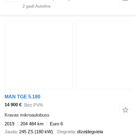
2
gadi Autoline
MAN TGE 5.180
14 900 €
Bez PVN
Kravas mikroautobuss
2019
204 484 km
Euro 6
Jauda
245 ZS (180 kW)
Degviela
dīzeļdegviela