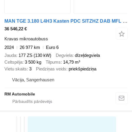
MAN TGE 3.180 L4H3 Kasten PDC SITZHZ DAB MFL TEMP
36 546,22 €
Kravas mikroautobuss
2024
26 977 km
Euro 6
Jauda
177 ZS (130 kW)
Degviela
dīzeļdegviela
Celtspēja
3 500 kg
Tilpums
14,79 m³
Vietu skaits
3
Piedziņas veids
priekšpiedziņa
Vācija, Sangerhausen
RM Automobile