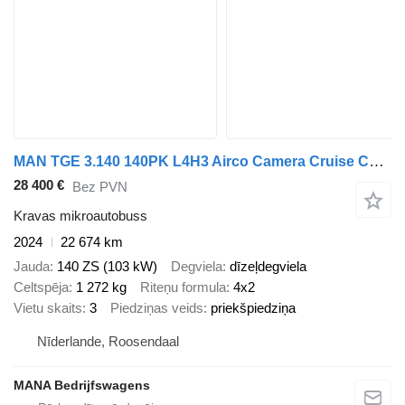
MAN TGE 3.140 140PK L4H3 Airco Camera Cruise Carplay
28 400 €
Bez PVN
Kravas mikroautobuss
2024
22 674 km
Jauda
140 ZS (103 kW)
Degviela
dīzeļdegviela
Celtspēja
1 272 kg
Riteņu formula
4x2
Vietu skaits
3
Piedziņas veids
priekšpiedziņa
Nīderlande, Roosendaal
MANA Bedrijfswagens