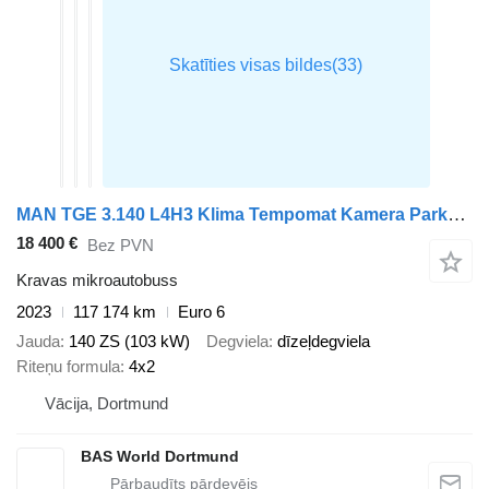
MAN TGE 3.140 L4H3 Klima Tempomat Kamera Parkensensoren Euro6 L3H2 A
18 400 €
Bez PVN
Kravas mikroautobuss
2023
117 174 km
Euro 6
Jauda
140 ZS (103 kW)
Degviela
dīzeļdegviela
Riteņu formula
4x2
Vācija, Dortmund
BAS World Dortmund