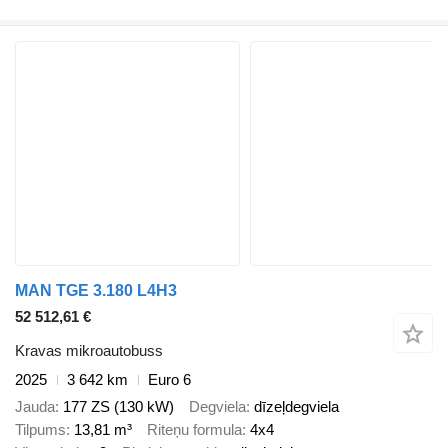
MAN TGE 3.180 L4H3
52 512,61 €
Kravas mikroautobuss
2025
3 642 km
Euro 6
Jauda
177 ZS (130 kW)
Degviela
dīzeļdegviela
Tilpums
13,81 m³
Riteņu formula
4x4