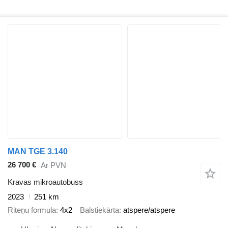
MAN TGE 3.140
26 700 €
Ar PVN
Kravas mikroautobuss
2023
251 km
Riteņu formula
4x2
Balstiekārta
atspere/atspere