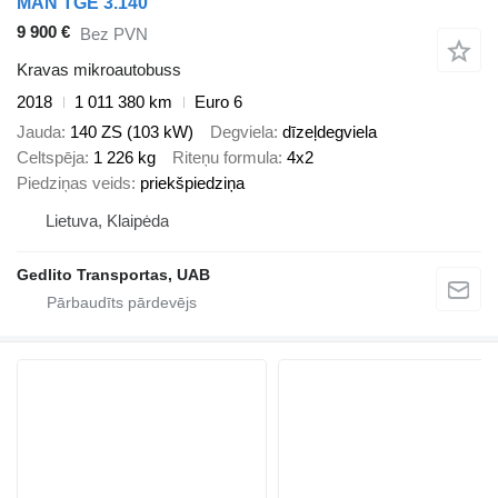
MAN TGE 3.140
9 900 €
Bez PVN
Kravas mikroautobuss
2018
1 011 380 km
Euro 6
Jauda
140 ZS (103 kW)
Degviela
dīzeļdegviela
Celtspēja
1 226 kg
Riteņu formula
4x2
Piedziņas veids
priekšpiedziņa
Lietuva, Klaipėda
Gedlito Transportas, UAB