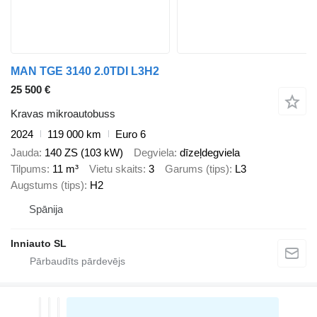
MAN TGE 3140 2.0TDI L3H2
25 500 €
Kravas mikroautobuss
2024
119 000 km
Euro 6
Jauda
140 ZS (103 kW)
Degviela
dīzeļdegviela
Tilpums
11 m³
Vietu skaits
3
Garums (tips)
L3
Augstums (tips)
H2
Spānija
Inniauto SL