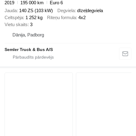
2019
195 000 km
Euro 6
Jauda
140 ZS (103 kW)
Degviela
dīzeļdegviela
Celtspēja
1 252 kg
Riteņu formula
4x2
Vietu skaits
3
Dānija, Padborg
Semler Truck & Bus A/S