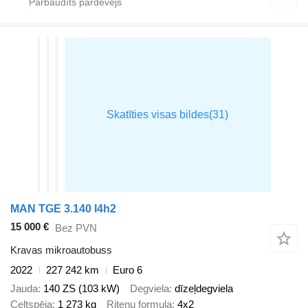
MAN TGE 3.140 l4h2
15 000 €
Bez PVN
Kravas mikroautobuss
2022
227 242 km
Euro 6
Jauda
140 ZS (103 kW)
Degviela
dīzeļdegviela
Celtspēja
1 273 kg
Riteņu formula
4x2