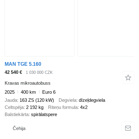
MAN TGE 5.160
42 540 €
1 030 000 CZK
Kravas mikroautobuss
2025
400 km
Euro 6
Jauda
163 ZS (120 kW)
Degviela
dīzeļdegviela
Celtspēja
2 192 kg
Riteņu formula
4x2
Balstiekārta
spirālatspere
Čehija