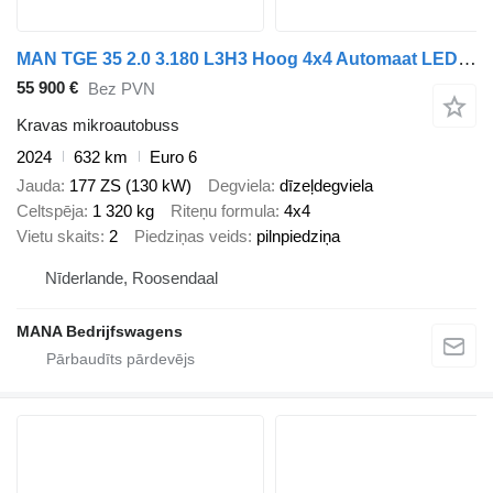
MAN TGE 35 2.0 3.180 L3H3 Hoog 4x4 Automaat LED ClimateControl Carpl
55 900 €
Bez PVN
Kravas mikroautobuss
2024
632 km
Euro 6
Jauda
177 ZS (130 kW)
Degviela
dīzeļdegviela
Celtspēja
1 320 kg
Riteņu formula
4x4
Vietu skaits
2
Piedziņas veids
pilnpiedziņa
Nīderlande, Roosendaal
MANA Bedrijfswagens