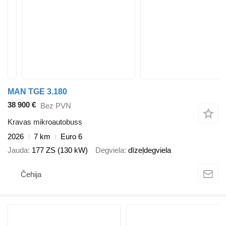
MAN TGE 3.180
38 900 €
Bez PVN
Kravas mikroautobuss
2026
7 km
Euro 6
Jauda
177 ZS (130 kW)
Degviela
dīzeļdegviela
Čehija