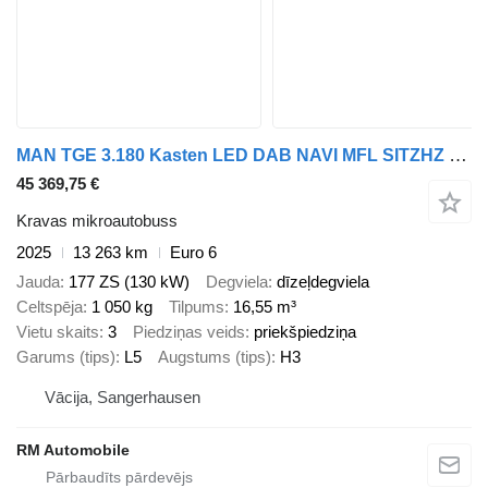
MAN TGE 3.180 Kasten LED DAB NAVI MFL SITZHZ L5H3
45 369,75 €
Kravas mikroautobuss
2025
13 263 km
Euro 6
Jauda
177 ZS (130 kW)
Degviela
dīzeļdegviela
Celtspēja
1 050 kg
Tilpums
16,55 m³
Vietu skaits
3
Piedziņas veids
priekšpiedziņa
Garums (tips)
L5
Augstums (tips)
H3
Vācija, Sangerhausen
RM Automobile