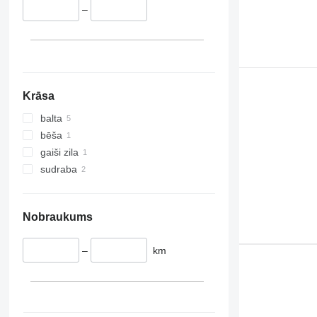
–
Krāsa
balta
bēša
gaiši zila
sudraba
Nobraukums
–
km