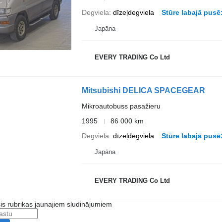
Degviela
dīzeļdegviela
Stūre labajā pusē
Japāna
EVERY TRADING Co Ltd
Mitsubishi DELICA SPACEGEAR
Mikroautobuss pasažieru
1995
86 000 km
Degviela
dīzeļdegviela
Stūre labajā pusē
Japāna
EVERY TRADING Co Ltd
šis rubrikas jaunajiem sludinājumiem