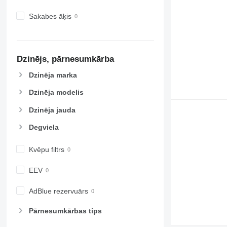
Sakabes āķis
Dzinējs, pārnesumkārba
Dzinēja marka
Dzinēja modelis
Dzinēja jauda
Degviela
Kvēpu filtrs
EEV
AdBlue rezervuārs
Pārnesumkārbas tips