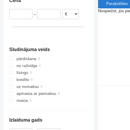
Cena
Parakstīties
Nospiežot, jūs pi
–
Sludinājuma veids
pārdošana
no ražotāja
līzings
kredīts
uz nomaksu
apmaiņa ar piemaksu
maiņa
Izlaiduma gads