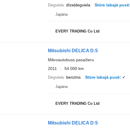
Degviela
dīzeļdegviela
Stūre labajā pusē
Japāna
EVERY TRADING Co Ltd
Mitsubishi DELICA D:5
Mikroautobuss pasažieru
2011
54 000 km
Degviela
benzīns
Stūre labajā pusē
✓
Japāna
EVERY TRADING Co Ltd
Mitsubishi DELICA D:5