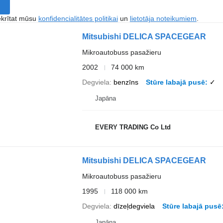
ekrītat mūsu
konfidencialitātes politikai
un
lietotāja noteikumiem
.
Mitsubishi DELICA SPACEGEAR
Mikroautobuss pasažieru
2002
74 000 km
Degviela
benzīns
Stūre labajā pusē
✓
Japāna
EVERY TRADING Co Ltd
Mitsubishi DELICA SPACEGEAR
Mikroautobuss pasažieru
1995
118 000 km
Degviela
dīzeļdegviela
Stūre labajā pusē
Japāna