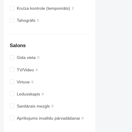
Kruīza kontrole (tempomāts)
Tahogrāfs
Salons
Gida vieta
TV/Video
Virtuve
Ledusskapis
Sanitārais mezgls
Aprīkojums invalīdu pārvadāšanai