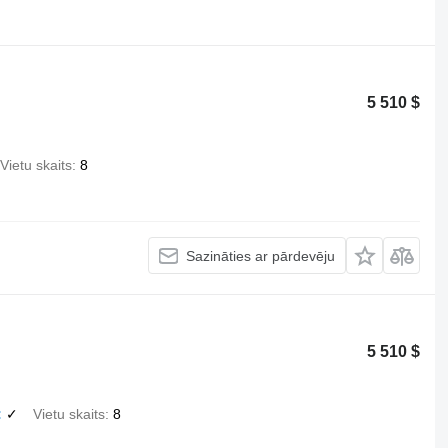
5 510 $
Vietu skaits
8
Sazināties ar pārdevēju
5 510 $
✓
Vietu skaits
8