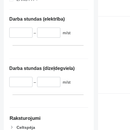
V 200 MAX
V 300
Darba stundas (elektrība)
–
m/st
Darba stundas (dīzeļdegviela)
–
m/st
Raksturojumi
Celtspēja