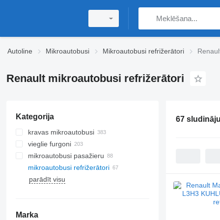
Autoline
Mikroautobusi
Mikroautobusi refrižerātori
Renault
Renault mikroautobusi refrižerātori
Kategorija
67 sludināj
kravas mikroautobusi
vieglie furgoni
mikroautobusi pasažieru
mikroautobusi refrižerātori
parādīt visu
Marka