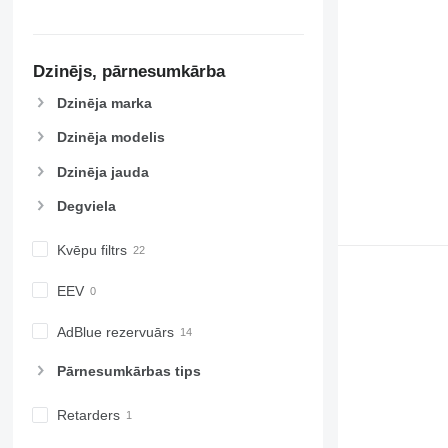
Dzinējs, pārnesumkārba
Dzinēja marka
Dzinēja modelis
Dzinēja jauda
Degviela
Kvēpu filtrs
EEV
AdBlue rezervuārs
Pārnesumkārbas tips
Retarders