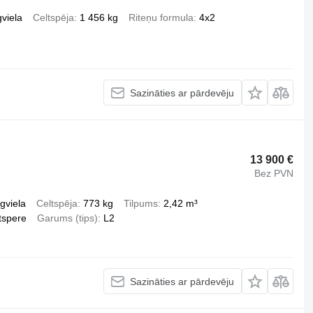
viela
Celtspēja
1 456 kg
Riteņu formula
4x2
Sazināties ar pārdevēju
13 900 €
Bez PVN
gviela
Celtspēja
773 kg
Tilpums
2,42 m³
tspere
Garums (tips)
L2
Sazināties ar pārdevēju