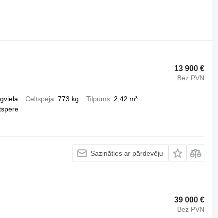
13 900 €
Bez PVN
gviela
Celtspēja
773 kg
Tilpums
2,42 m³
tspere
Sazināties ar pārdevēju
39 000 €
Bez PVN