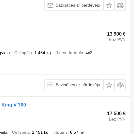
Sazināties ar pārdevēju
13 900 €
Bez PVN
gviela
Celtspēja
1 454 kg
Riteņu formula
4x2
Sazināties ar pārdevēju
 King V 300
17 500 €
Bez PVN
iela
Celtspēja
1 451 kg
Tilpums
6,57 m³