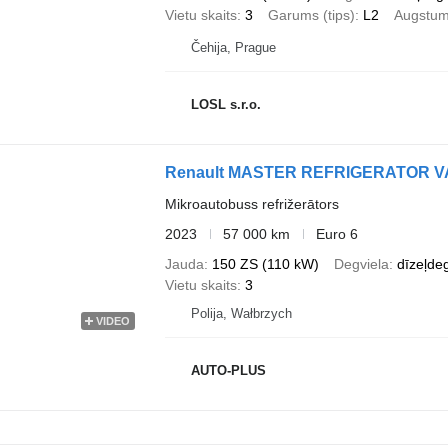
Vietu skaits
3
Garums (tips)
L2
Augstums
Čehija, Prague
LOSL s.r.o.
Renault MASTER REFRIGERATOR V
Mikroautobuss refrižerātors
2023
57 000 km
Euro 6
Jauda
150 ZS (110 kW)
Degviela
dīzeļdeg
Vietu skaits
3
Polija, Wałbrzych
VIDEO
AUTO-PLUS