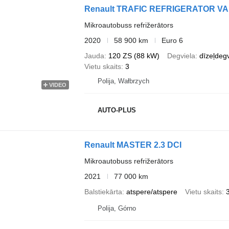
Renault TRAFIC REFRIGERATOR VA
Mikroautobuss refrižerātors
2020
58 900 km
Euro 6
Jauda
120 ZS (88 kW)
Degviela
dīzeļdegv
Vietu skaits
3
Polija, Wałbrzych
VIDEO
AUTO-PLUS
Renault MASTER 2.3 DCI
Mikroautobuss refrižerātors
2021
77 000 km
Balstiekārta
atspere/atspere
Vietu skaits
Polija, Górno