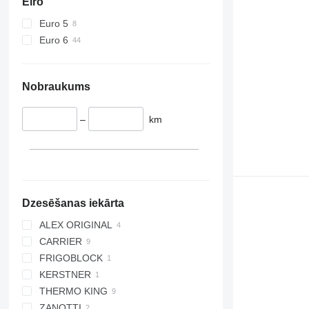
Eiro
Euro 5
Euro 6
Nobraukums
–
km
Dzesēšanas iekārta
ALEX ORIGINAL
CARRIER
FRIGOBLOCK
CITIMAX 400
KERSTNER
XARIOS 200
THERMO KING
XARIOS 350 MT
ZANOTTI
V 200