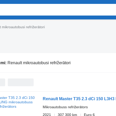
 mikroautobusi refrižerātori
umi:
Renault mikroautobusi refrižerātori
Renault Master T35 2.3 dCi 150 L3
Mikroautobuss refrižerātors
2021
307 300 km
Euro 6