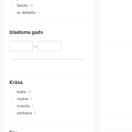
lietots
ar defektu
Izlaiduma gads
–
Krāsa
balta
melna
oranža
sarkana