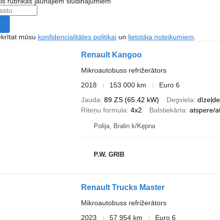
šis rubrikas jaunajiem sludinājumiem
ekrītat mūsu
konfidencialitātes politikai
un
lietotāja noteikumiem
.
Renault Kangoo
Mikroautobuss refrižerātors
2018
153 000 km
Euro 6
Jauda
89 ZS (65.42 kW)
Degviela
dīzeļde
Riteņu formula
4x2
Balstiekārta
atspere/a
Polija, Bralin k/Kępna
P.W. GRIB
Renault Trucks Master
Mikroautobuss refrižerātors
2023
57 954 km
Euro 6