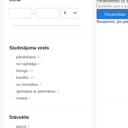
Parakstieties uz 
Rumānija
Ungārija
–
Parakstīties
Francija
Čehija
Nospiežot, jūs pi
Spānija
Beļģija
parādīt visu
Sludinājuma veids
pārdošana
no ražotāja
līzings
kredīts
uz nomaksu
apmaiņa ar piemaksu
maiņa
Stāvoklis
jauns