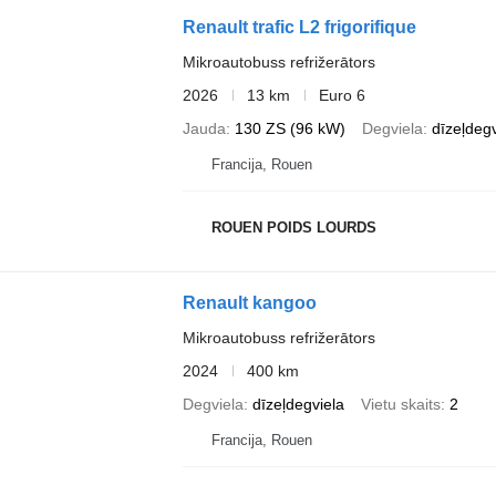
Renault trafic L2 frigorifique
Mikroautobuss refrižerātors
2026
13 km
Euro 6
Jauda
130 ZS (96 kW)
Degviela
dīzeļdegv
Francija, Rouen
ROUEN POIDS LOURDS
Renault kangoo
Mikroautobuss refrižerātors
2024
400 km
Degviela
dīzeļdegviela
Vietu skaits
2
Francija, Rouen