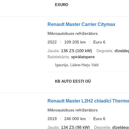
EXURO
Renault Master Carrier Citymax
Mikroautobuss refrižerātors
2022
109 205 km
Euro 6
Jauda
136 ZS (100 kW)
Degviela
dīzeļde
Balstiekārta
spirālatspere
Igaunija, Lääne-Harju Vald
KB AUTO EESTI OÜ
Renault Master L2H2 chladící Thermo
Mikroautobuss refrižerātors
2019
246 000 km
Euro 6
Jauda
134 ZS (98 kW)
Degviela
dīzeļdegv