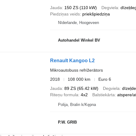
Jauda
150 ZS (110 kW)
Degviela
dīzeļdeg
Piedziņas veids
priekšpiedziņa
Nīderlande, Hoogeveen
Autohandel Winkel BV
Renault Kangoo L2
Mikroautobuss refrižerātors
2018
108 000 km
Euro 6
Jauda
89 ZS (65.42 kW)
Degviela
dīzeļde
Riteņu formula
4x2
Balstiekārta
atspere/a
Polija, Bralin k/Kępna
P.W. GRIB