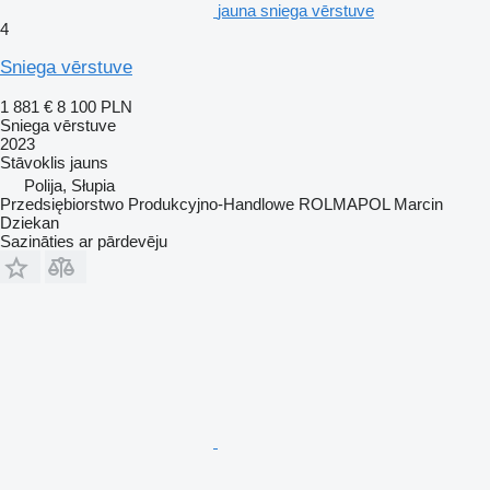
jauna sniega vērstuve
4
Sniega vērstuve
1 881 €
8 100 PLN
Sniega vērstuve
2023
Stāvoklis
jauns
Polija, Słupia
Przedsiębiorstwo Produkcyjno-Handlowe ROLMAPOL Marcin
Dziekan
Sazināties ar pārdevēju