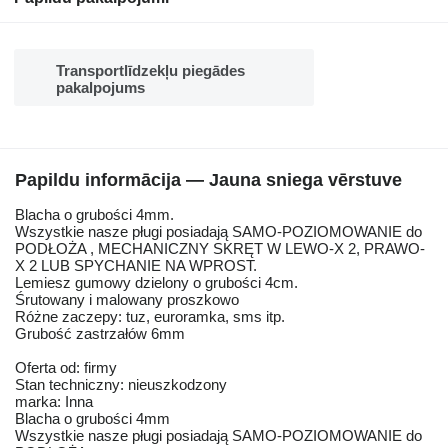
Transportlīdzekļu piegādes
pakalpojums
Papildu informācija — Jauna sniega vērstuve
Blacha o grubości 4mm.
Wszystkie nasze pługi posiadają SAMO-POZIOMOWANIE do
PODŁOŻA , MECHANICZNY SKRĘT W LEWO-X 2, PRAWO-
X 2 LUB SPYCHANIE NA WPROST.
Lemiesz gumowy dzielony o grubości 4cm.
Śrutowany i malowany proszkowo
Różne zaczepy: tuz, euroramka, sms itp.
Grubość zastrzałów 6mm
Oferta od: firmy
Stan techniczny: nieuszkodzony
marka: Inna
Blacha o grubości 4mm
Wszystkie nasze pługi posiadają SAMO-POZIOMOWANIE do