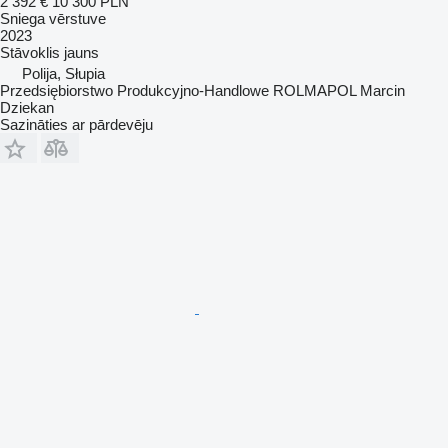
2 392 €
10 300 PLN
Sniega vērstuve
2023
Stāvoklis
jauns
Polija, Słupia
Przedsiębiorstwo Produkcyjno-Handlowe ROLMAPOL Marcin
Dziekan
Sazināties ar pārdevēju