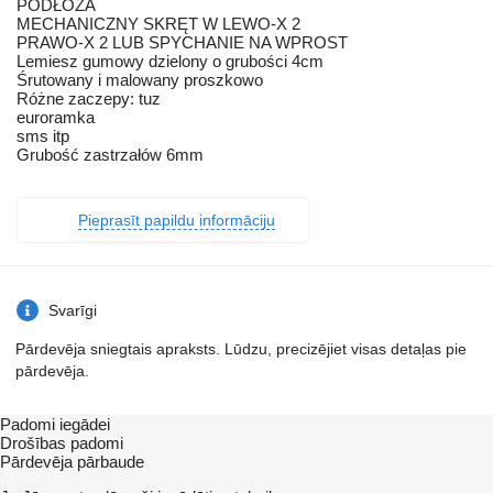
PODŁOŻA
MECHANICZNY SKRĘT W LEWO-X 2
PRAWO-X 2 LUB SPYCHANIE NA WPROST
Lemiesz gumowy dzielony o grubości 4cm
Śrutowany i malowany proszkowo
Różne zaczepy: tuz
euroramka
sms itp
Grubość zastrzałów 6mm
Pieprasīt papildu informāciju
Svarīgi
Pārdevēja sniegtais apraksts. Lūdzu, precizējiet visas detaļas pie
pārdevēja.
Padomi iegādei
Drošības padomi
Pārdevēja pārbaude