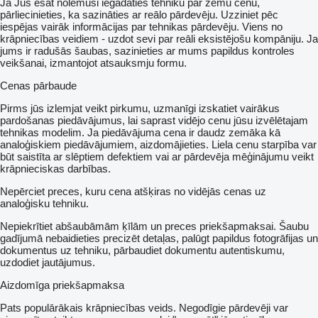
Ja Jūs esat nolēmuši iegādāties tehniku par zemu cenu,
pārliecinieties, ka sazināties ar reālo pārdevēju. Uzziniet pēc
iespējas vairāk informācijas par tehnikas pārdevēju. Viens no
krāpniecības veidiem - uzdot sevi par reāli eksistējošu kompāniju. Ja
jums ir radušās šaubas, sazinieties ar mums papildus kontroles
veikšanai, izmantojot atsauksmju formu.
Cenas pārbaude
Pirms jūs izlemjat veikt pirkumu, uzmanīgi izskatiet vairākus
pardošanas piedāvājumus, lai saprast vidējo cenu jūsu izvēlētajam
tehnikas modelim. Ja piedāvājuma cena ir daudz zemāka kā
analoģiskiem piedāvājumiem, aizdomājieties. Liela cenu starpība var
būt saistīta ar slēptiem defektiem vai ar pārdevēja mēģinājumu veikt
krāpnieciskas darbības.
Nepērciet preces, kuru cena atšķiras no vidējās cenas uz
analoģisku tehniku.
Nepiekrītiet abšaubāmām ķīlām un preces priekšapmaksai. Šaubu
gadījumā nebaidieties precizēt detaļas, palūgt papildus fotogrāfijas un
dokumentus uz tehniku, pārbaudiet dokumentu autentiskumu,
uzdodiet jautājumus.
Aizdomīga priekšapmaksa
Pats populārākais krāpniecības veids. Negodīgie pārdevēji var