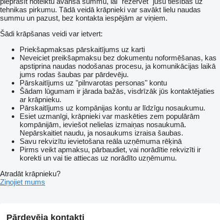
pieprasīt noteiktu avansa summu, lai "rezervēt" jūsu tiesības uz
tehnikas pirkumu. Tādā veidā krāpnieki var savākt lielu naudas
summu un pazust, bez kontakta iespējām ar viņiem.
Šādi krāpšanas veidi var ietvert:
Priekšapmaksas pārskaitījums uz karti
Neveiciet preikšapmaksu bez dokumentu noformēšanas, kas
apstiprina naudas nodošanas procesu, ja komunikācijas laikā
jums rodas šaubas par pārdevēju.
Pārskaitījums uz "pilnvarotas personas" kontu
Šādam lūgumam ir jārada bažās, visdrīzāk jūs kontaktējaties
ar krāpnieku.
Pārskaitījums uz kompānijas kontu ar līdzīgu nosaukumu.
Esiet uzmanīgi, krāpnieki var maskēties zem populārām
kompānijām, ieviešot nelielas izmaiņas nosaukumā.
Nepārskaitiet naudu, ja nosaukums izraisa šaubas.
Savu rekvizītu ievietošana reāla uzņēmuma rēķinā
Pirms veikt apmaksu, pārbaudiet, vai norādītie rekvizīti ir
korekti un vai tie attiecas uz norādīto uzņēmumu.
Atradāt krāpnieku?
Ziņojiet mums
Pārdevēja kontakti