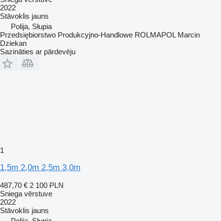
2022
Stāvoklis
jauns
Polija, Słupia
Przedsiębiorstwo Produkcyjno-Handlowe ROLMAPOL Marcin
Dziekan
Sazināties ar pārdevēju
1
1,5m 2,0m 2,5m 3,0m
487,70 €
2 100 PLN
Sniega vērstuve
2022
Stāvoklis
jauns
Polija, Słupia