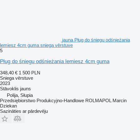
jauna Pług do śniegu odśnieżania
lemiesz 4cm guma sniega vērstuve
5
Pług do śniegu odśnieżania lemiesz 4cm guma
348,40 €
1 500 PLN
Sniega vērstuve
2023
Stāvoklis
jauns
Polija, Słupia
Przedsiębiorstwo Produkcyjno-Handlowe ROLMAPOL Marcin
Dziekan
Sazināties ar pārdevēju