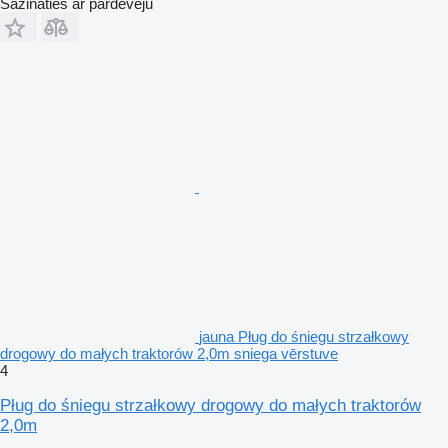
Sazināties ar pārdevēju
jauna Pług do śniegu strzałkowy
drogowy do małych traktorów 2,0m sniega vērstuve
4
Pług do śniegu strzałkowy drogowy do małych traktorów
2,0m