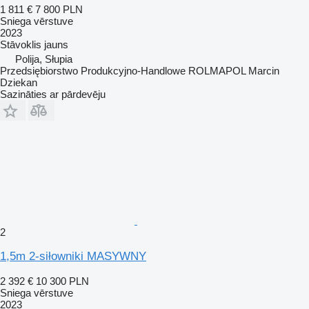
1 811 €
7 800 PLN
Sniega vērstuve
2023
Stāvoklis
jauns
Polija, Słupia
Przedsiębiorstwo Produkcyjno-Handlowe ROLMAPOL Marcin
Dziekan
Sazināties ar pārdevēju
2
1,5m 2-siłowniki MASYWNY
2 392 €
10 300 PLN
Sniega vērstuve
2023