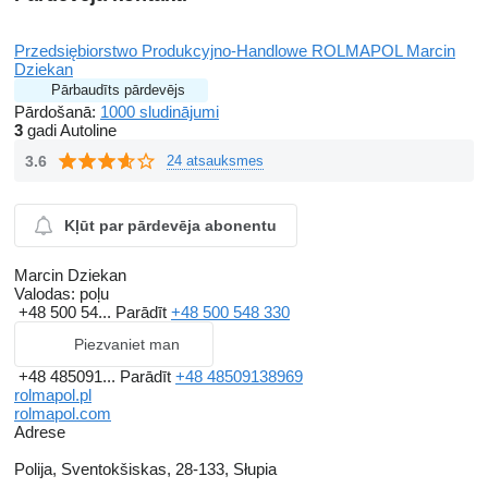
Przedsiębiorstwo Produkcyjno-Handlowe ROLMAPOL Marcin
Dziekan
Pārbaudīts pārdevējs
Pārdošanā:
1000 sludinājumi
3
gadi Autoline
3.6
24 atsauksmes
Kļūt par pārdevēja abonentu
Marcin Dziekan
Valodas:
poļu
+48 500 54...
Parādīt
+48 500 548 330
Piezvaniet man
+48 485091...
Parādīt
+48 48509138969
rolmapol.pl
rolmapol.com
Adrese
Polija, Sventokšiskas, 28-133, Słupia