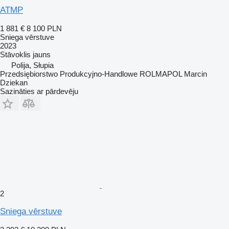
ATMP
1 881 €
8 100 PLN
Sniega vērstuve
2023
Stāvoklis
jauns
Polija, Słupia
Przedsiębiorstwo Produkcyjno-Handlowe ROLMAPOL Marcin
Dziekan
Sazināties ar pārdevēju
2
Sniega vērstuve