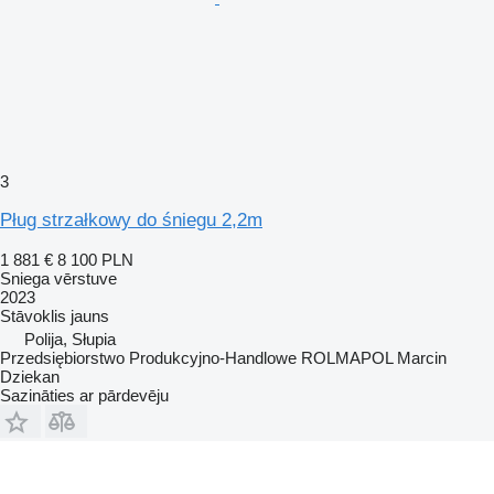
3
Pług strzałkowy do śniegu 2,2m
1 881 €
8 100 PLN
Sniega vērstuve
2023
Stāvoklis
jauns
Polija, Słupia
Przedsiębiorstwo Produkcyjno-Handlowe ROLMAPOL Marcin
Dziekan
Sazināties ar pārdevēju