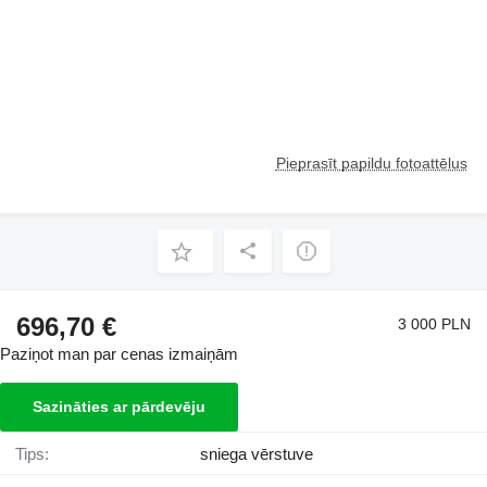
Pieprasīt papildu fotoattēlus
696,70 €
3 000 PLN
Paziņot man par cenas izmaiņām
Sazināties ar pārdevēju
Tips:
sniega vērstuve