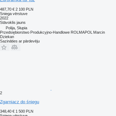
487,70 €
2 100 PLN
Sniega vērstuve
2022
Stāvoklis
jauns
Polija, Słupia
Przedsiębiorstwo Produkcyjno-Handlowe ROLMAPOL Marcin
Dziekan
Sazināties ar pārdevēju
2
Zgarniacz do śniegu
348,40 €
1 500 PLN
Sniega vērstuve