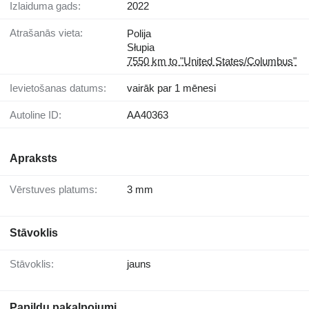
Izlaiduma gads:
2022
Atrašanās vieta:
Polija
Słupia
7550 km to "United States/Columbus"
Ievietošanas datums:
vairāk par 1 mēnesi
Autoline ID:
AA40363
Apraksts
Vērstuves platums:
3 mm
Stāvoklis
Stāvoklis:
jauns
Papildu pakalpojumi