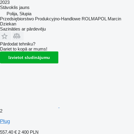
2023
Stāvoklis
jauns
Polija, Słupia
Przedsiębiorstwo Produkcyjno-Handlowe ROLMAPOL Marcin
Dziekan
Sazināties ar pārdevēju
Pārdodat tehniku?
Dariet to kopā ar mums!
Izvietot sludinājumu
2
Pług
557,40 €
2 400 PLN