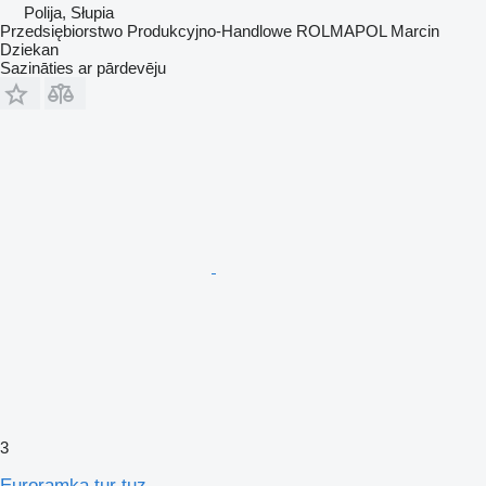
Polija, Słupia
Przedsiębiorstwo Produkcyjno-Handlowe ROLMAPOL Marcin
Dziekan
Sazināties ar pārdevēju
3
Euroramka tur tuz