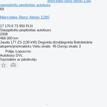
Mercedes-Benz Atego 1280
starppilsētu piepilsētas autobuss
69
Mercedes-Benz Atego 1280
17 170 €
73 950 PLN
Starppilsētu piepilsētas autobuss
2008
466 000 km
Jauda
177 ZS (130 kW)
Degviela
dīzeļdegviela
Balstiekārta
atspere/pneimatisks
Vietu skaits
45
Durvju skaits
3
Polija, Łopuszno
Autobusy DVL
Sazināties ar pārdevēju