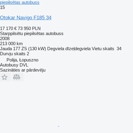
piepilsētas autobuss
15
Otokar Navigo F185 34
17 170 €
73 950 PLN
Starppilsētu piepilsētas autobuss
2008
213 000 km
Jauda
177 ZS (130 kW)
Degviela
dīzeļdegviela
Vietu skaits
34
Durvju skaits
2
Polija, Łopuszno
Autobusy DVL
Sazināties ar pārdevēju