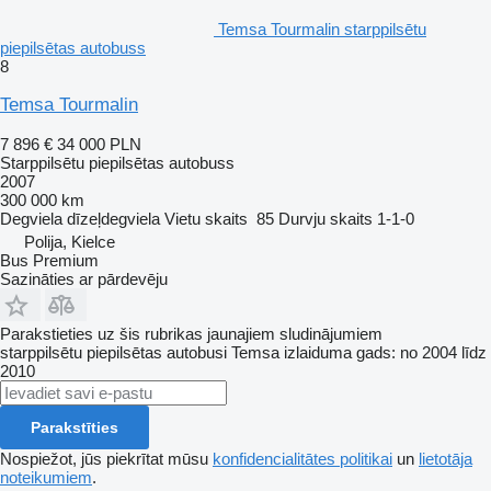
Temsa Tourmalin starppilsētu
piepilsētas autobuss
8
Temsa Tourmalin
7 896 €
34 000 PLN
Starppilsētu piepilsētas autobuss
2007
300 000 km
Degviela
dīzeļdegviela
Vietu skaits
85
Durvju skaits
1-1-0
Polija, Kielce
Bus Premium
Sazināties ar pārdevēju
Parakstieties uz šis rubrikas jaunajiem sludinājumiem
starppilsētu piepilsētas autobusi
Temsa
izlaiduma gads: no 2004 līdz
2010
Parakstīties
Nospiežot, jūs piekrītat mūsu
konfidencialitātes politikai
un
lietotāja
noteikumiem
.