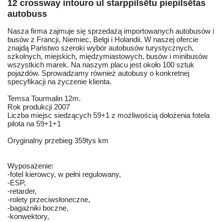
12 crossway intouro ul starppilsētu piepilsētas
autobuss
Nasza firma zajmuje się sprzedażą importowanych autobusów i
busów z Francji, Niemiec, Belgi i Holandii. W naszej ofercie
znajdą Państwo szeroki wybór autobusów turystycznych,
szkolnych, miejskich, międzymiastowych, busów i minibusów
wszystkich marek. Na naszym placu jest około 100 sztuk
pojazdów. Sprowadzamy również autobusy o konkretnej
specyfikacji na życzenie klienta.
Temsa Tourmalin 12m.
Rok produkcji 2007
Liczba miejsc siedzących 59+1 z możliwością dołożenia fotela
pilota na 59+1+1
Oryginalny przebieg 359tys km
Wyposażenie:
-fotel kierowcy, w pełni regulowany,
-ESP,
-retarder,
-rolety przeciwsłoneczne,
-bagażniki boczne,
-konwektory,