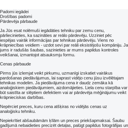
Padomi iegādei
Drošības padomi
Pārdevēja pārbaude
Ja Jūs esat nolēmuši iegādāties tehniku par zemu cenu,
pārliecinieties, ka sazināties ar reālo pārdevēju. Uzziniet pēc
iespējas vairāk informācijas par tehnikas pārdevēju. Viens no
krāpniecības veidiem - uzdot sevi par reāli eksistējošu kompāniju. Ja
jums ir radušās šaubas, sazinieties ar mums papildus kontroles
veikšanai, izmantojot atsauksmju formu.
Cenas pārbaude
Pirms jūs izlemjat veikt pirkumu, uzmanīgi izskatiet vairākus
pardošanas piedāvājumus, lai saprast vidējo cenu jūsu izvēlētajam
tehnikas modelim. Ja piedāvājuma cena ir daudz zemāka kā
analoģiskiem piedāvājumiem, aizdomājieties. Liela cenu starpība var
būt saistīta ar slēptiem defektiem vai ar pārdevēja mēģinājumu veikt
krāpnieciskas darbības.
Nepērciet preces, kuru cena atšķiras no vidējās cenas uz
analoģisku tehniku.
Nepiekrītiet abšaubāmām ķīlām un preces priekšapmaksai. Šaubu
gadījumā nebaidieties precizēt detaļas, palūgt papildus fotogrāfijas un