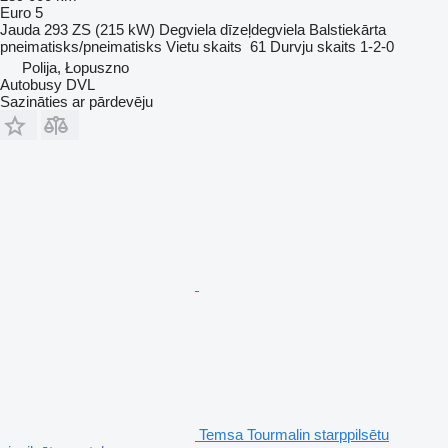
Euro 5
Jauda
293 ZS (215 kW)
Degviela
dīzeļdegviela
Balstiekārta
pneimatisks/pneimatisks
Vietu skaits
61
Durvju skaits
1-2-0
Polija, Łopuszno
Autobusy DVL
Sazināties ar pārdevēju
Temsa Tourmalin starppilsētu