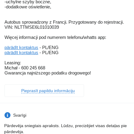
-uchylne szyby boczne,
-dodatkowe oświetlenie,
Autobus sprowadzony z Francji. Przygotowany do rejestracji.
VIN: NLTTMSE6L01010039
Więcej informacji pod numerem telefonu/whatts app:
pārādīt kontaktus
- PL/ENG
pārādīt kontaktus
- PL/ENG
Leasing:
Michał - 600 245 668
Gwarancja najniższego podatku drogowego!
Pieprasīt papildu informāciju
Svarīgi
Pārdevēja sniegtais apraksts. Lūdzu, precizējiet visas detaļas pie
pārdevēja.