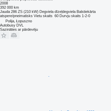
2008
392 000 km
Jauda
286 ZS (210 kW)
Degviela
dīzeļdegviela
Balstiekārta
atspere/pneimatisks
Vietu skaits
60
Durvju skaits
1-2-0
Polija, Łopuszno
Autobusy DVL
Sazināties ar pārdevēju