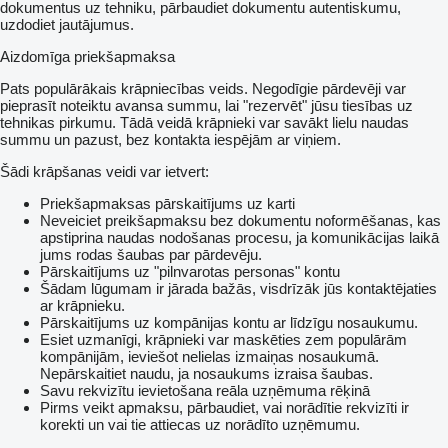
dokumentus uz tehniku, pārbaudiet dokumentu autentiskumu,
uzdodiet jautājumus.
Aizdomīga priekšapmaksa
Pats populārākais krāpniecības veids. Negodīgie pārdevēji var
pieprasīt noteiktu avansa summu, lai "rezervēt" jūsu tiesības uz
tehnikas pirkumu. Tādā veidā krāpnieki var savākt lielu naudas
summu un pazust, bez kontakta iespējām ar viņiem.
Šādi krāpšanas veidi var ietvert:
Priekšapmaksas pārskaitījums uz karti
Neveiciet preikšapmaksu bez dokumentu noformēšanas, kas
apstiprina naudas nodošanas procesu, ja komunikācijas laikā
jums rodas šaubas par pārdevēju.
Pārskaitījums uz "pilnvarotas personas" kontu
Šādam lūgumam ir jārada bažās, visdrīzāk jūs kontaktējaties
ar krāpnieku.
Pārskaitījums uz kompānijas kontu ar līdzīgu nosaukumu.
Esiet uzmanīgi, krāpnieki var maskēties zem populārām
kompānijām, ieviešot nelielas izmaiņas nosaukumā.
Nepārskaitiet naudu, ja nosaukums izraisa šaubas.
Savu rekvizītu ievietošana reāla uzņēmuma rēķinā
Pirms veikt apmaksu, pārbaudiet, vai norādītie rekvizīti ir
korekti un vai tie attiecas uz norādīto uzņēmumu.