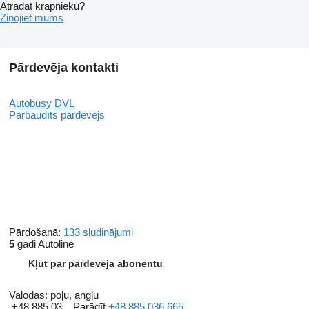
Atradāt krāpnieku?
Ziņojiet mums
Pārdevēja kontakti
Autobusy DVL
Pārbaudīts pārdevējs
Pārdošanā:
133 sludinājumi
5
gadi Autoline
Kļūt par pārdevēja abonentu
Valodas:
poļu, angļu
+48 885 03...
Parādīt
+48 885 036 665