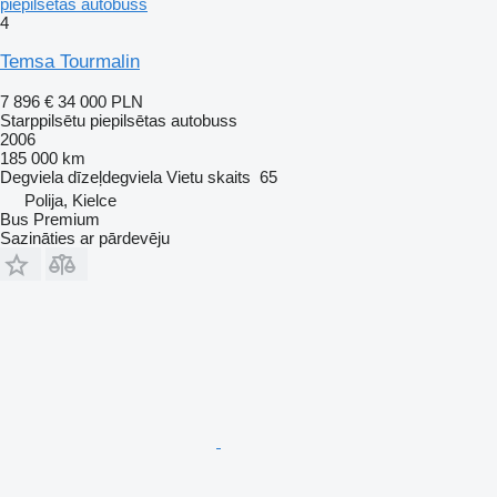
piepilsētas autobuss
4
Temsa Tourmalin
7 896 €
34 000 PLN
Starppilsētu piepilsētas autobuss
2006
185 000 km
Degviela
dīzeļdegviela
Vietu skaits
65
Polija, Kielce
Bus Premium
Sazināties ar pārdevēju