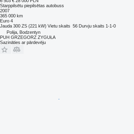
6 503 €
28 000 PLN
Starppilsētu piepilsētas autobuss
2007
365 000 km
Euro 4
Jauda
300 ZS (221 kW)
Vietu skaits
56
Durvju skaits
1-1-0
Polija, Bodzentyn
PUH GRZEGORZ ZYGUŁA
Sazināties ar pārdevēju