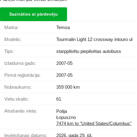
Sazināties ar pārdevēju
Marka:
Temsa
Modelis:
Tourmalin Light 12 crossway intouro ul
Tips:
starppilsētu piepilsētas autobuss
Izlaiduma gads:
2007-05
Pirmā reģistrācija:
2007-05
Nobraukums:
359 000 km
Vietu skaits:
61
Atrašanās vieta:
Polija
Łopuszno
7474 km to "United States/Columbus"
Ievietošanas datums:
2026. gada 29. jūl.