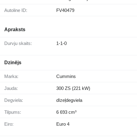
Autoline ID:
FV40479
Apraksts
Durvju skaits:
1-1-0
Dzinējs
Marka:
Cummins
Jauda:
300 ZS (221 kW)
Degviela:
dīzeļdegviela
Tilpums:
6 693 cm³
Eiro:
Euro 4