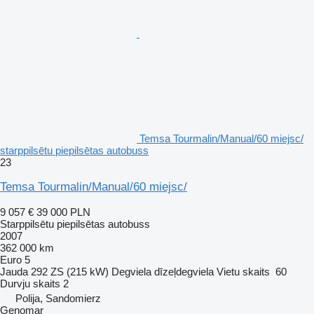
Temsa Tourmalin/Manual/60 miejsc/
starppilsētu piepilsētas autobuss
23
Temsa Tourmalin/Manual/60 miejsc/
9 057 €
39 000 PLN
Starppilsētu piepilsētas autobuss
2007
362 000 km
Euro 5
Jauda
292 ZS (215 kW)
Degviela
dīzeļdegviela
Vietu skaits
60
Durvju skaits
2
Polija, Sandomierz
Genomar