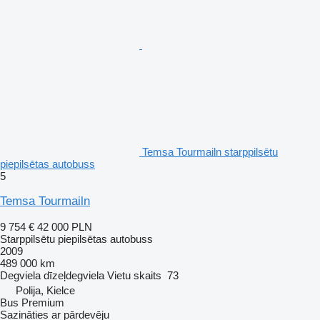
Temsa Tourmailn starppilsētu
piepilsētas autobuss
5
Temsa Tourmailn
9 754 €
42 000 PLN
Starppilsētu piepilsētas autobuss
2009
489 000 km
Degviela
dīzeļdegviela
Vietu skaits
73
Polija, Kielce
Bus Premium
Sazināties ar pārdevēju