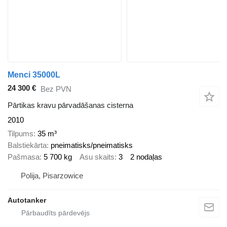
Menci 35000L
24 300 €
Bez PVN
Pārtikas kravu pārvadāšanas cisterna
2010
Tilpums
35 m³
Balstiekārta
pneimatisks/pneimatisks
Pašmasa
5 700 kg
Asu skaits
3
2 nodaļas
Polija, Pisarzowice
Autotanker