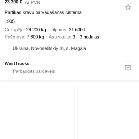
23 300 €
Ar PVN
Pārtikas kravu pārvadāšanas cisterna
1995
Celtspēja
29 200 kg
Tilpums
31 600 l
Pašmasa
7 600 kg
Asu skaits
3
3 nodaļas
Ukraina, Novoselitskiy rn, s. Magala
WestTrucks