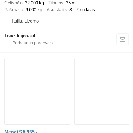
Celtspēja
32 000 kg
Tilpums
35 m³
Pašmasa
6 000 kg
Asu skaits
3
2 nodaļas
Itālija, Livorno
Truck Impex srl
Menci SA 955 -