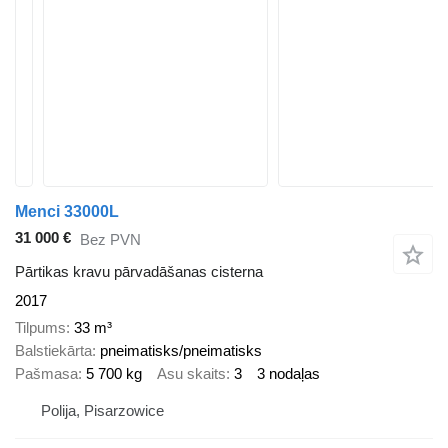
Menci 33000L
31 000 €
Bez PVN
Pārtikas kravu pārvadāšanas cisterna
2017
Tilpums
33 m³
Balstiekārta
pneimatisks/pneimatisks
Pašmasa
5 700 kg
Asu skaits
3
3 nodaļas
Polija, Pisarzowice