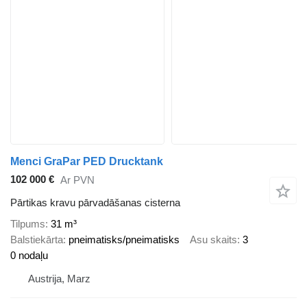
Menci GraPar PED Drucktank
102 000 €
Ar PVN
Pārtikas kravu pārvadāšanas cisterna
Tilpums
31 m³
Balstiekārta
pneimatisks/pneimatisks
Asu skaits
3
0 nodaļu
Austrija, Marz