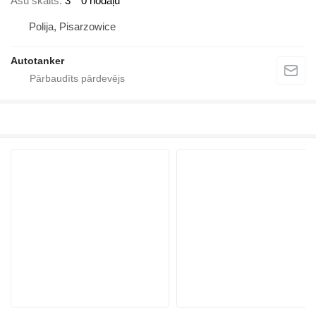
Asu skaits
3
0 nodaļu
Polija, Pisarzowice
Autotanker