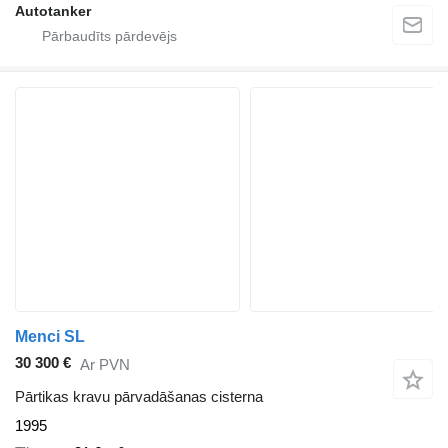
Autotanker
Menci SL
30 300 €
Ar PVN
Pārtikas kravu pārvadāšanas cisterna
1995