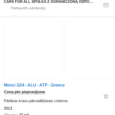
CARS FOR ALL SPÓŁKA Z OGRANICZONĄ ODPOWIEDZIALNOŚCIĄ
Menci 32/4 - ALU - ATP - Greece
Cena pēc pieprasījuma
Pārtikas kravu pārvadāšanas cisterna
2013
Tilpums
32 m³