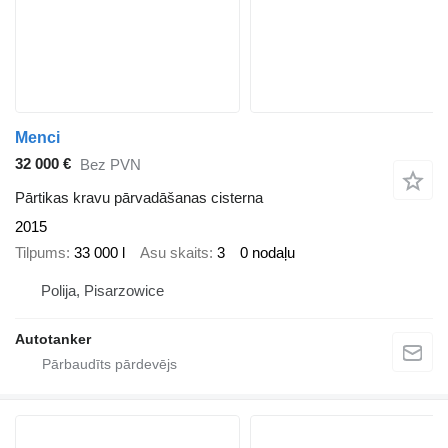
Menci
32 000 €
Bez PVN
Pārtikas kravu pārvadāšanas cisterna
2015
Tilpums
33 000 l
Asu skaits
3
0 nodaļu
Polija, Pisarzowice
Autotanker