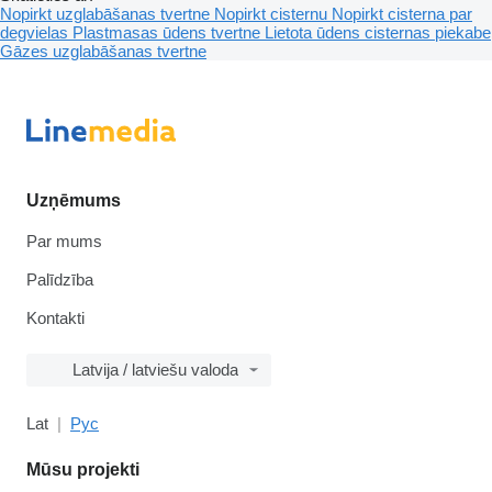
Nopirkt uzglabāšanas tvertne
Nopirkt cisternu
Nopirkt cisterna par
degvielas
Plastmasas ūdens tvertne
Lietota ūdens cisternas piekabe
Gāzes uzglabāšanas tvertne
Uzņēmums
Par mums
Palīdzība
Kontakti
Latvija / latviešu valoda
Lat
Рус
Mūsu projekti