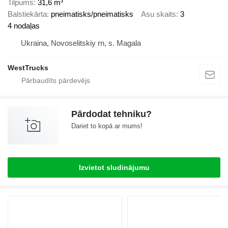
Tilpums
31,6 m³
Balstiekārta
pneimatisks/pneimatisks
Asu skaits
3
4 nodaļas
Ukraina, Novoselitskiy rn, s. Magala
WestTrucks
Pārdodat tehniku?
Dariet to kopā ar mums!
Izvietot sludinājumu