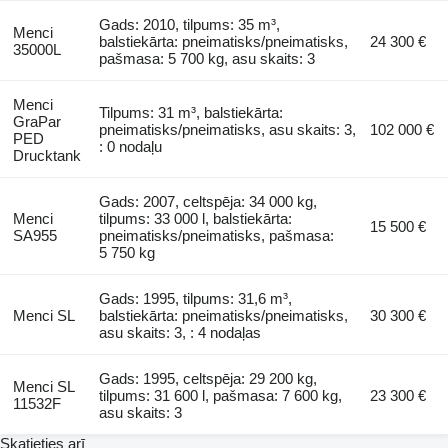
Gads: 2010, tilpums: 35 m³,
Menci
balstiekārta: pneimatisks/pneimatisks,
24 300 €
35000L
pašmasa: 5 700 kg, asu skaits: 3
Menci
Tilpums: 31 m³, balstiekārta:
GraPar
pneimatisks/pneimatisks, asu skaits: 3,
102 000 €
PED
: 0 nodaļu
Drucktank
Gads: 2007, celtspēja: 34 000 kg,
Menci
tilpums: 33 000 l, balstiekārta:
15 500 €
SA955
pneimatisks/pneimatisks, pašmasa:
5 750 kg
Gads: 1995, tilpums: 31,6 m³,
Menci SL
balstiekārta: pneimatisks/pneimatisks,
30 300 €
asu skaits: 3, : 4 nodaļas
Gads: 1995, celtspēja: 29 200 kg,
Menci SL
tilpums: 31 600 l, pašmasa: 7 600 kg,
23 300 €
11532F
asu skaits: 3
Skatieties arī