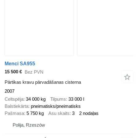
Menci SA955
15 500 €
Bez PVN
Pārtikas kravu pārvadāšanas cisterna
2007
Celtspēja
34 000 kg
Tilpums
33 000 l
Balstiekārta
pneimatisks/pneimatisks
Pašmasa
5 750 kg
Asu skaits
3
2 nodaļas
Polija, Rzeszów