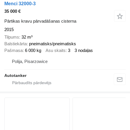
Menci 32000-3
35 000 €
Pārtikas kravu pārvadāšanas cisterna
2015
Tilpums
32 m³
Balstiekārta
pneimatisks/pneimatisks
Pašmasa
6 000 kg
Asu skaits
3
3 nodaļas
Polija, Pisarzowice
Autotanker