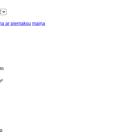
ņa ar piemaksu
maiņa
km
³
g