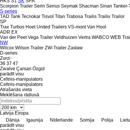
HKS
S1
SK
SPA
Scorpion Trailer
Serin
Serrus
Seymak
Shacman
Sinan Tanker-T
S-series
TAD
Tank
Tecnokar
Tisvol
Titan
Trabosa
Trailis
Trailix
Trailor
SP
Trax
Turbos Hoet
United Trailers
VS-mont
Van Hool
ADR
EX
Van der Peet
Vega Trailer
Veldhuizen
Vertra
WABCO
WEB Trai
NW
Wilcox
Wilson Trailer
ZW-Trailer
Zasław
D-series
Zorzi
36
37
47
Zwalve
Çarsan
Özgül
parādīt visu
Celtnis-manipulators
Celtnis-manipulators
Atrašanās vieta
Meklēšana rādiusā
Latvija
Eiropa
Dānija
Igaunija
Nīderlande
Somija
Polija
Liet
parādīt visu