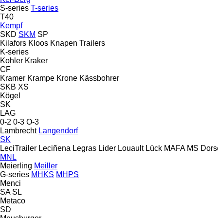
S-series
T-series
T40
Kempf
SKD
SKM
SP
Kilafors
Kloos
Knapen Trailers
K-series
Kohler
Kraker
CF
Kramer
Krampe
Krone
Kässbohrer
SKB
XS
Kögel
SK
LAG
0-2
0-3
O-3
Lambrecht
Langendorf
SK
LeciTrailer
Leciñena
Legras
Lider
Louault
Lück
MAFA
MS Dors
MNL
Meierling
Meiller
G-series
MHKS
MHPS
Menci
SA
SL
Metaco
SD