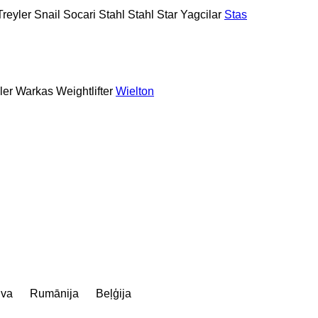
reyler
Snail
Socari
Stahl
Stahl
Star Yagcilar
Stas
ler
Warkas
Weightlifter
Wielton
uva
Rumānija
Beļģija