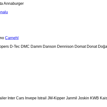
ta
Annaburger
nalu
no
Carnehl
ppers
D-Tec
DMC
Damm
Danson
Dennison
Domat
Donat
Doğa
ailer
Inter Cars
Invepe
Istrail
JM-Kipper
Janmil
Joskin
KWB
Kai