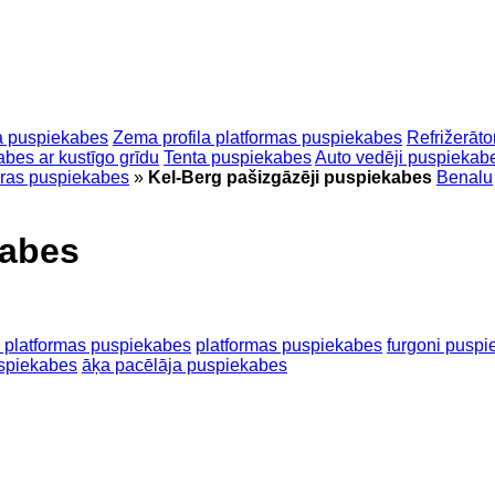
pa puspiekabes
Zema profila platformas puspiekabes
Refrižerāt
bes ar kustīgo grīdu
Tenta puspiekabes
Auto vedēji puspiekab
ras puspiekabes
»
Kel-Berg pašizgāzēji puspiekabes
Benalu
kabes
a platformas puspiekabes
platformas puspiekabes
furgoni pusp
uspiekabes
āķa pacēlāja puspiekabes