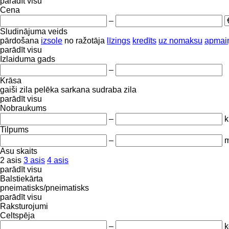
parādīt visu
Cena
–
Sludinājuma veids
pārdošana
izsole
no ražotāja
līzings
kredīts
uz nomaksu
apmai
parādīt visu
Izlaiduma gads
–
Krāsa
gaiši zila
pelēka
sarkana
sudraba
zila
parādīt visu
Nobraukums
–
Tilpums
–
m
Asu skaits
2 asis
3 asis
4 asis
parādīt visu
Balstiekārta
pneimatisks/pneimatisks
parādīt visu
Raksturojumi
Celtspēja
–
k