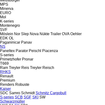
Meusburger
MPS
Minerva
EURO
Mol
K-series
Montenegro
SVF
Möslein
Nor Slep
Nova
Nükte Trailer
OVA
Oehler
EDK
OL
Paganinicar
Panav
NS
Paneltex
Parator
Peischl
Piacenza
S-series
Primetzhofer
Pronar
T669
Ram Treyler
Reis Treyler
Reisch
RHKS
Renault
Premium
Renders
Robuste
Kaiser
SDC
Samro
Schmidt
Schmitz Cargobull
S-series
SCB
SGF
SKI
SW
Schwarzmüller