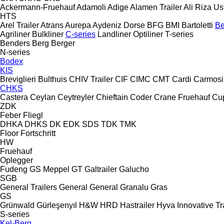
Ackermann-Fruehauf
Adamoli
Adige
Alamen Trailer
Ali Riza Us
HTS
Arel Trailer
Atrans
Aurepa
Aydeniz Dorse
BFG
BMI
Bartoletti
Be
Agriliner
Bulkliner
C-series
Landliner
Optiliner
T-series
Benders
Berg
Berger
N-series
Bodex
KIS
Breviglieri
Bulthuis
CHIV Trailer
CIF
CIMC
CMT
Cardi
Carmosi
CHKS
Castera
Ceylan
Ceytreyler
Chieftain
Coder
Crane Fruehauf
Cu
ZDK
Feber
Fliegl
DHKA
DHKS
DK
EDK
SDS
TDK
TMK
Floor
Fortschritt
HW
Fruehauf
Oplegger
Fudeng
GS Meppel
GT
Galtrailer
Galucho
SGB
General Trailers
General
General
Granalu
Gras
GS
Grünwald
Gürleşenyıl
H&W
HRD
Hastrailer
Hyva
Innovative Tr
S-series
Kel-Berg