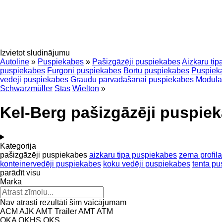
Izvietot sludinājumu
Autoline
»
Puspiekabes
»
Pašizgāzēji puspiekabes
Aizkaru ti
puspiekabes
Furgoni puspiekabes
Bortu puspiekabes
Puspieka
vedēji puspiekabes
Graudu pārvadāšanai puspiekabes
Modulā
Schwarzmüller
Stas
Wielton
»
Kel-Berg pašizgāzēji puspie
Kategorija
pašizgāzēji puspiekabes
aizkaru tipa puspiekabes
zema profil
konteinervedēji puspiekabes
koku vedēji puspiekabes
tenta p
parādīt visu
Marka
Nav atrasti rezultāti šim vaicājumam
ACM
AJK
AMT Trailer
AMT
ATM
OKA
OKHS
OKS