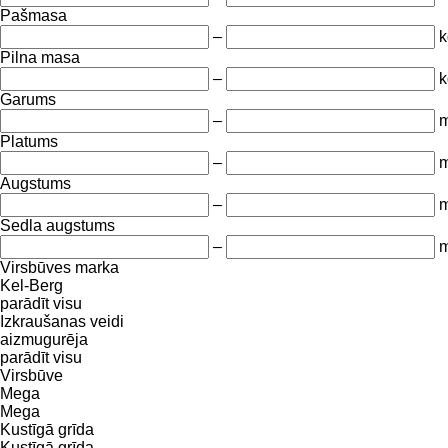
Pašmasa
–
k
Pilna masa
–
k
Garums
–
Platums
–
Augstums
–
Sedla augstums
–
Virsbūves marka
Kel-Berg
parādīt visu
Izkraušanas veidi
aizmugurēja
parādīt visu
Virsbūve
Mega
Mega
Kustīgā grīda
Kustīgā grīda