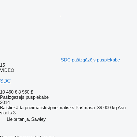
SDC pašizgāzējs puspiekabe
15
VIDEO
SDC
10 460 €
8 950 £
Pašizgāzējs puspiekabe
2014
Balstiekārta
pneimatisks/pneimatisks
Pašmasa
39 000 kg
Asu
skaits
3
Lielbritānija, Sawley