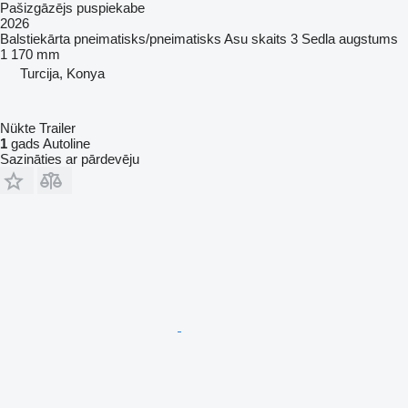
Pašizgāzējs puspiekabe
2026
Balstiekārta
pneimatisks/pneimatisks
Asu skaits
3
Sedla augstums
1 170 mm
Turcija, Konya
Nükte Trailer
1
gads Autoline
Sazināties ar pārdevēju