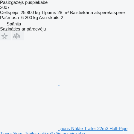
Pašizgāzējs puspiekabe
2007
Celtspēja
25 800 kg
Tilpums
28 m³
Balstiekārta
atspere/atspere
Pašmasa
6 200 kg
Asu skaits
2
Spānija
Sazināties ar pārdevēju
jauns Nükte Trailer 22m3 Half-Pipe
Tipper Semi-Trailer pašizgāzējs puspiekabe