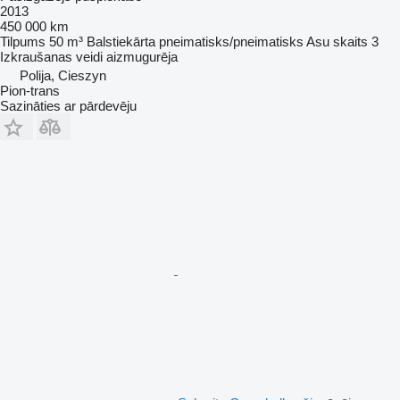
2013
450 000 km
Tilpums
50 m³
Balstiekārta
pneimatisks/pneimatisks
Asu skaits
3
Izkraušanas veidi
aizmugurēja
Polija, Cieszyn
Pion-trans
Sazināties ar pārdevēju