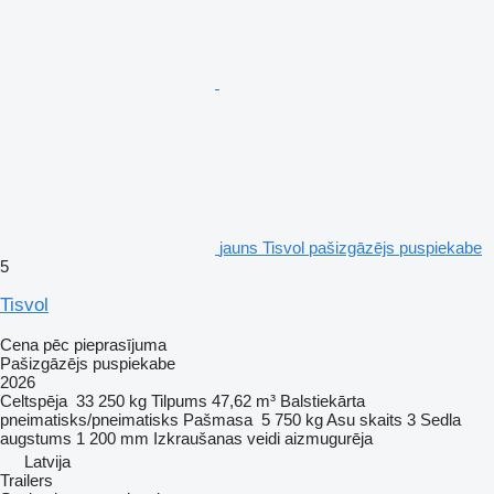
jauns Tisvol pašizgāzējs puspiekabe
5
Tisvol
Cena pēc pieprasījuma
Pašizgāzējs puspiekabe
2026
Celtspēja
33 250 kg
Tilpums
47,62 m³
Balstiekārta
pneimatisks/pneimatisks
Pašmasa
5 750 kg
Asu skaits
3
Sedla
augstums
1 200 mm
Izkraušanas veidi
aizmugurēja
Latvija
Trailers