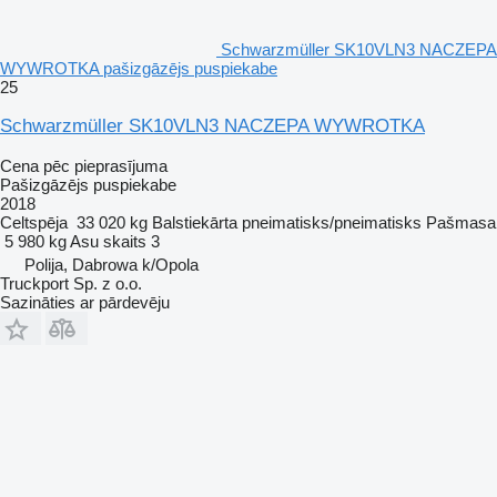
Schwarzmüller SK10VLN3 NACZEPA
WYWROTKA pašizgāzējs puspiekabe
25
Schwarzmüller SK10VLN3 NACZEPA WYWROTKA
Cena pēc pieprasījuma
Pašizgāzējs puspiekabe
2018
Celtspēja
33 020 kg
Balstiekārta
pneimatisks/pneimatisks
Pašmasa
5 980 kg
Asu skaits
3
Polija, Dabrowa k/Opola
Truckport Sp. z o.o.
Sazināties ar pārdevēju