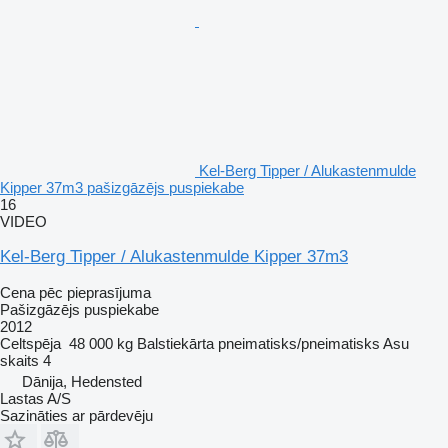
Kel-Berg Tipper / Alukastenmulde
Kipper 37m3 pašizgāzējs puspiekabe
16
VIDEO
Kel-Berg Tipper / Alukastenmulde Kipper 37m3
Cena pēc pieprasījuma
Pašizgāzējs puspiekabe
2012
Celtspēja
48 000 kg
Balstiekārta
pneimatisks/pneimatisks
Asu
skaits
4
Dānija, Hedensted
Lastas A/S
Sazināties ar pārdevēju