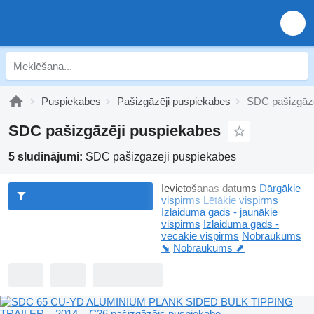
Puspiekabes
Pašizgāzēji puspiekabes
SDC pašizgāzē
SDC pašizgāzēji puspiekabes
5 sludinājumi:
SDC pašizgāzēji puspiekabes
Ievietošanas datums
Dārgākie
vispirms
Lētākie vispirms
Izlaiduma gads - jaunākie
vispirms
Izlaiduma gads -
vecākie vispirms
Nobraukums
⬊
Nobraukums ⬈