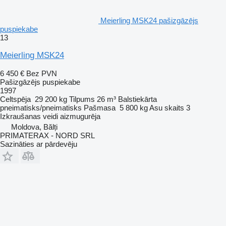
Meierling MSK24 pašizgāzējs
puspiekabe
13
Meierling MSK24
6 450 €
Bez PVN
Pašizgāzējs puspiekabe
1997
Celtspēja
29 200 kg
Tilpums
26 m³
Balstiekārta
pneimatisks/pneimatisks
Pašmasa
5 800 kg
Asu skaits
3
Izkraušanas veidi
aizmugurēja
Moldova, Bălți
PRIMATERAX - NORD SRL
Sazināties ar pārdevēju