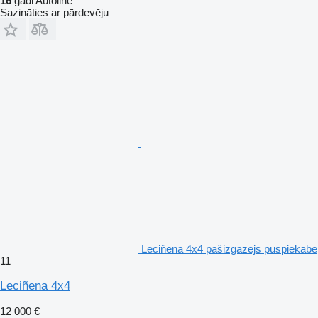
16
gadi Autoline
Sazināties ar pārdevēju
Leciñena 4x4 pašizgāzējs puspiekabe
11
Leciñena 4x4
12 000 €