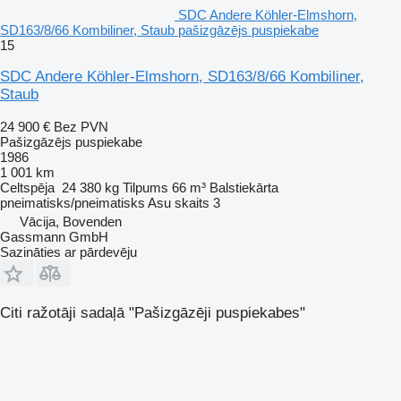
SDC Andere Köhler-Elmshorn,
SD163/8/66 Kombiliner, Staub pašizgāzējs puspiekabe
15
SDC Andere Köhler-Elmshorn, SD163/8/66 Kombiliner,
Staub
24 900 €
Bez PVN
Pašizgāzējs puspiekabe
1986
1 001 km
Celtspēja
24 380 kg
Tilpums
66 m³
Balstiekārta
pneimatisks/pneimatisks
Asu skaits
3
Vācija, Bovenden
Gassmann GmbH
Sazināties ar pārdevēju
Citi ražotāji sadaļā "Pašizgāzēji puspiekabes"