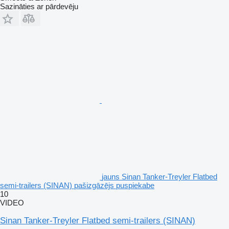
Sazināties ar pārdevēju
jauns Sinan Tanker-Treyler Flatbed
semi-trailers (SINAN) pašizgāzējs puspiekabe
10
VIDEO
Sinan Tanker-Treyler Flatbed semi-trailers (SINAN)