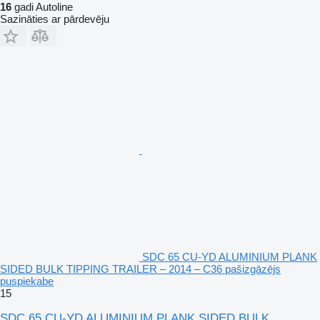
16
gadi Autoline
Sazināties ar pārdevēju
SDC 65 CU-YD ALUMINIUM PLANK
SIDED BULK TIPPING TRAILER – 2014 – C36 pašizgāzējs
puspiekabe
15
SDC 65 CU-YD ALUMINIUM PLANK SIDED BULK