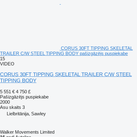
CORUS 30FT TIPPING SKELETAL
TRAILER C/W STEEL TIPPING BODY pašizgāzējs puspiekabe
15
VIDEO
CORUS 30FT TIPPING SKELETAL TRAILER C/W STEEL
TIPPING BODY
5 551 €
4 750 £
Pašizgāzējs puspiekabe
2000
Asu skaits
3
Lielbritānija, Sawley
Walker Movements Limited