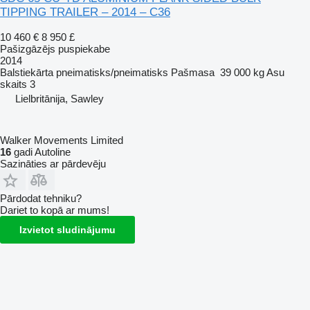
TIPPING TRAILER – 2014 – C36
10 460 €
8 950 £
Pašizgāzējs puspiekabe
2014
Balstiekārta
pneimatisks/pneimatisks
Pašmasa
39 000 kg
Asu
skaits
3
Lielbritānija, Sawley
Walker Movements Limited
16
gadi Autoline
Sazināties ar pārdevēju
Pārdodat tehniku?
Dariet to kopā ar mums!
Izvietot sludinājumu