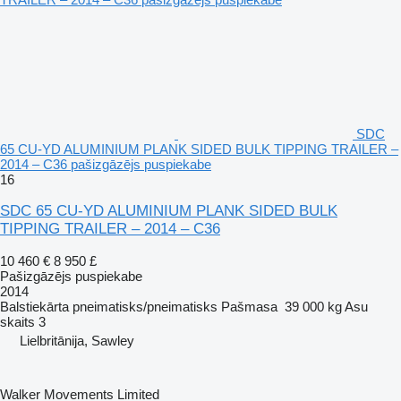
SDC
65 CU-YD ALUMINIUM PLANK SIDED BULK TIPPING TRAILER –
2014 – C36 pašizgāzējs puspiekabe
16
SDC 65 CU-YD ALUMINIUM PLANK SIDED BULK
TIPPING TRAILER – 2014 – C36
10 460 €
8 950 £
Pašizgāzējs puspiekabe
2014
Balstiekārta
pneimatisks/pneimatisks
Pašmasa
39 000 kg
Asu
skaits
3
Lielbritānija, Sawley
Walker Movements Limited