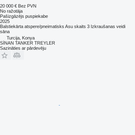
20 000 €
Bez PVN
No ražotāja
Pašizgāzējs puspiekabe
2025
Balstiekārta
atspere/pneimatisks
Asu skaits
3
Izkraušanas veidi
sāna
Turcija, Konya
SİNAN TANKER TREYLER
Sazināties ar pārdevēju