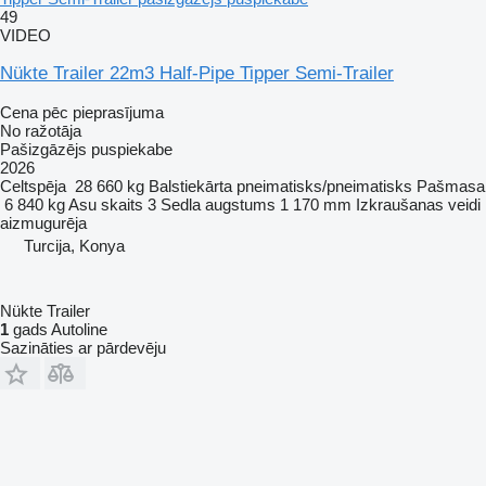
49
VIDEO
Nükte Trailer 22m3 Half-Pipe Tipper Semi-Trailer
Cena pēc pieprasījuma
No ražotāja
Pašizgāzējs puspiekabe
2026
Celtspēja
28 660 kg
Balstiekārta
pneimatisks/pneimatisks
Pašmasa
6 840 kg
Asu skaits
3
Sedla augstums
1 170 mm
Izkraušanas veidi
aizmugurēja
Turcija, Konya
Nükte Trailer
1
gads Autoline
Sazināties ar pārdevēju