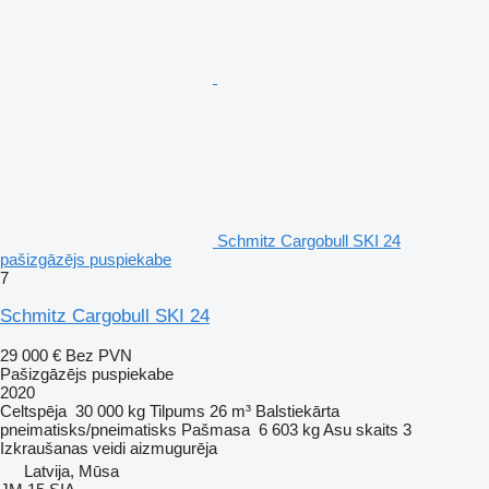
Schmitz Cargobull SKI 24
pašizgāzējs puspiekabe
7
Schmitz Cargobull SKI 24
29 000 €
Bez PVN
Pašizgāzējs puspiekabe
2020
Celtspēja
30 000 kg
Tilpums
26 m³
Balstiekārta
pneimatisks/pneimatisks
Pašmasa
6 603 kg
Asu skaits
3
Izkraušanas veidi
aizmugurēja
Latvija, Mūsa