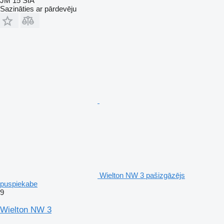
JM 15 SIA
Sazināties ar pārdevēju
Wielton NW 3 pašizgāzējs
puspiekabe
9
Wielton NW 3