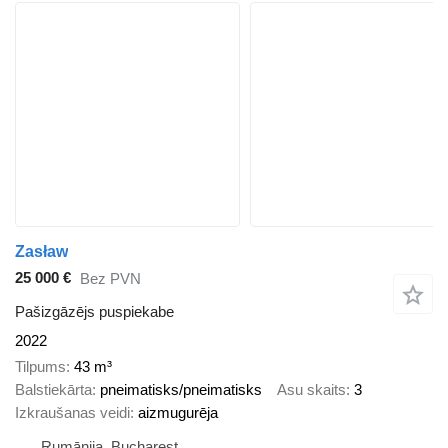
Zasław
25 000 €
Bez PVN
Pašizgāzējs puspiekabe
2022
Tilpums
43 m³
Balstiekārta
pneimatisks/pneimatisks
Asu skaits
3
Izkraušanas veidi
aizmugurēja
Rumānija, Bucharest