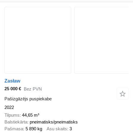
Zasław
25 000 €
Bez PVN
Pašizgāzējs puspiekabe
2022
Tilpums
44,65 m³
Balstiekārta
pneimatisks/pneimatisks
Pašmasa
5 890 kg
Asu skaits
3