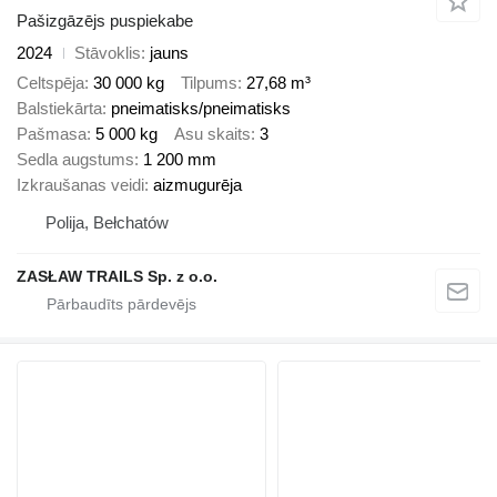
Pašizgāzējs puspiekabe
2024
Stāvoklis
jauns
Celtspēja
30 000 kg
Tilpums
27,68 m³
Balstiekārta
pneimatisks/pneimatisks
Pašmasa
5 000 kg
Asu skaits
3
Sedla augstums
1 200 mm
Izkraušanas veidi
aizmugurēja
Polija, Bełchatów
ZASŁAW TRAILS Sp. z o.o.