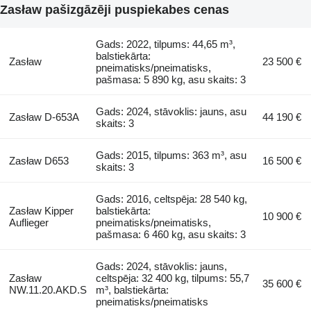
Zasław pašizgāzēji puspiekabes cenas
Gads: 2022, tilpums: 44,65 m³,
balstiekārta:
Zasław
23 500 €
pneimatisks/pneimatisks,
pašmasa: 5 890 kg, asu skaits: 3
Gads: 2024, stāvoklis: jauns, asu
Zasław D-653A
44 190 €
skaits: 3
Gads: 2015, tilpums: 363 m³, asu
Zasław D653
16 500 €
skaits: 3
Gads: 2016, celtspēja: 28 540 kg,
Zasław Kipper
balstiekārta:
10 900 €
Auflieger
pneimatisks/pneimatisks,
pašmasa: 6 460 kg, asu skaits: 3
Gads: 2024, stāvoklis: jauns,
Zasław
celtspēja: 32 400 kg, tilpums: 55,7
35 600 €
NW.11.20.AKD.S
m³, balstiekārta:
pneimatisks/pneimatisks