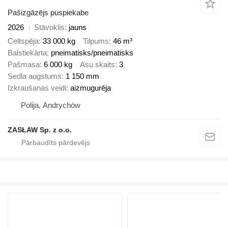
Pašizgāzējs puspiekabe
2026
Stāvoklis
jauns
Celtspēja
33 000 kg
Tilpums
46 m³
Balstiekārta
pneimatisks/pneimatisks
Pašmasa
6 000 kg
Asu skaits
3
Sedla augstums
1 150 mm
Izkraušanas veidi
aizmugurēja
Polija, Andrychów
ZASŁAW Sp. z o.o.