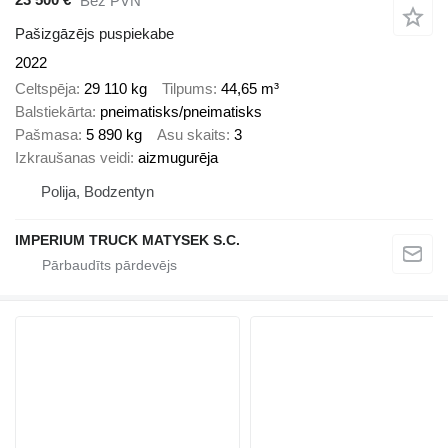
Bez PVN
Pašizgāzējs puspiekabe
2022
Celtspēja
29 110 kg
Tilpums
44,65 m³
Balstiekārta
pneimatisks/pneimatisks
Pašmasa
5 890 kg
Asu skaits
3
Izkraušanas veidi
aizmugurēja
Polija, Bodzentyn
IMPERIUM TRUCK MATYSEK S.C.