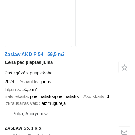
Zasław AKD.P 54 - 59,5 m3
Cena pēc pieprasījuma
Pašizgāzējs puspiekabe
2024
Stāvoklis
jauns
Tilpums
59,5 m³
Balstiekārta
pneimatisks/pneimatisks
Asu skaits
3
Izkraušanas veidi
aizmugurēja
Polija, Andrychów
ZASŁAW Sp. z o.o.