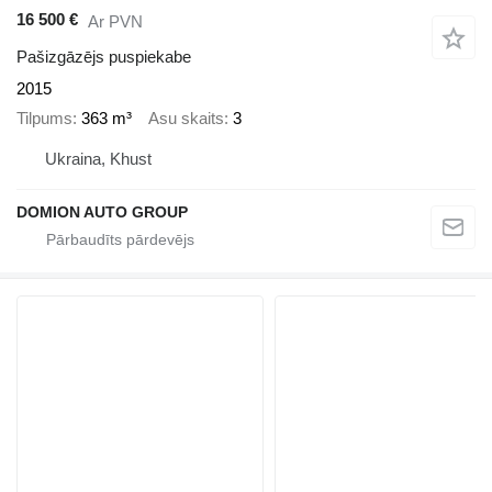
16 500 €
Ar PVN
Pašizgāzējs puspiekabe
2015
Tilpums
363 m³
Asu skaits
3
Ukraina, Khust
DOMION AUTO GROUP