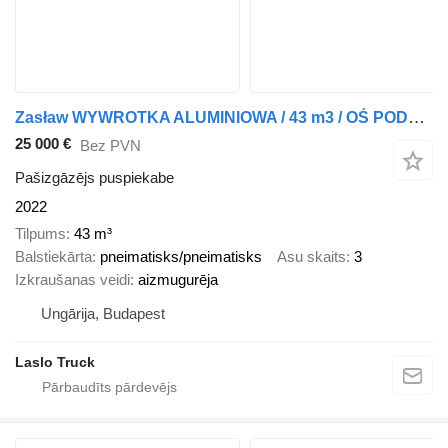
Zasław WYWROTKA ALUMINIOWA / 43 m3 / OŚ PODNOSZONA / OSIE SAF
25 000 €
Bez PVN
Pašizgāzējs puspiekabe
2022
Tilpums
43 m³
Balstiekārta
pneimatisks/pneimatisks
Asu skaits
3
Izkraušanas veidi
aizmugurēja
Ungārija, Budapest
Laslo Truck