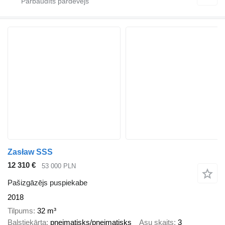
Zasław SSS
12 310 €
53 000 PLN
Pašizgāzējs puspiekabe
2018
Tilpums
32 m³
Balstiekārta
pneimatisks/pneimatisks
Asu skaits
3