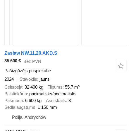
Zasław NW.11.20.AKD.S
35 600 €
Bez PVN
Pašizgāzējs puspiekabe
2024
Stāvoklis
jauns
Celtspēja
32 400 kg
Tilpums
55,7 m³
Balstiekārta
pneimatisks/pneimatisks
Pašmasa
6 600 kg
Asu skaits
3
Sedla augstums
1 150 mm
Polija, Andrychów