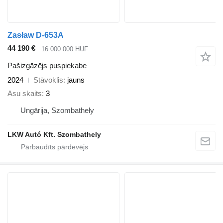
Zasław D-653A
44 190 €
16 000 000 HUF
Pašizgāzējs puspiekabe
2024
Stāvoklis
jauns
Asu skaits
3
Ungārija, Szombathely
LKW Autó Kft. Szombathely