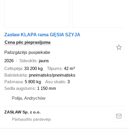
Zasław KLAPA rama GĘSIA SZYJA
Cena pēc pieprasījuma
Pašizgāzējs puspiekabe
2026
Stāvoklis
jauns
Celtspēja
33 200 kg
Tilpums
42 m³
Balstiekārta
pneimatisks/pneimatisks
Pašmasa
5 800 kg
Asu skaits
3
Sedla augstums
1 150 mm
Polija, Andrychów
ZASŁAW Sp. z o.o.