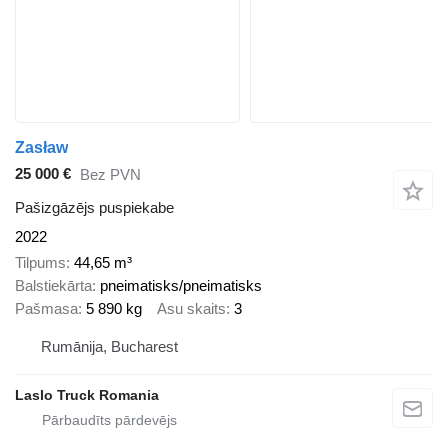
Zasław
25 000 €
Bez PVN
Pašizgāzējs puspiekabe
2022
Tilpums
44,65 m³
Balstiekārta
pneimatisks/pneimatisks
Pašmasa
5 890 kg
Asu skaits
3
Rumānija, Bucharest
Laslo Truck Romania