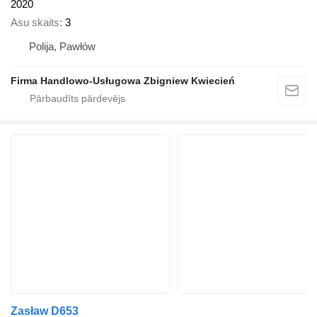
2020
Asu skaits
3
Polija, Pawłów
Firma Handlowo-Usługowa Zbigniew Kwiecień
Zasław D653