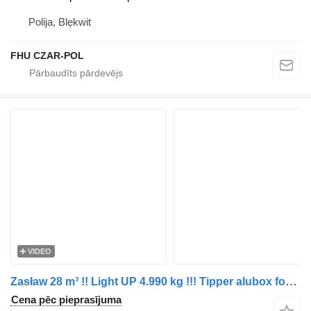
Polija, Blękwit
FHU CZAR-POL
VIDEO
Zasław 28 m³ !! Light UP 4.990 kg !!! Tipper alubox for bitum - Ready !
Cena pēc pieprasījuma