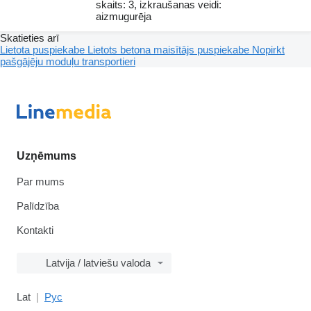
skaits: 3, izkraušanas veidi:
aizmugurēja
Skatieties arī
Lietota puspiekabe
Lietots betona maisītājs puspiekabe
Nopirkt
pašgājēju moduļu transportieri
Uzņēmums
Par mums
Palīdzība
Kontakti
Latvija / latviešu valoda
Lat
Рус