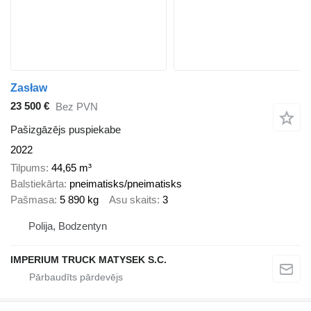
Zasław
23 500 €
Bez PVN
Pašizgāzējs puspiekabe
2022
Tilpums
44,65 m³
Balstiekārta
pneimatisks/pneimatisks
Pašmasa
5 890 kg
Asu skaits
3
Polija, Bodzentyn
IMPERIUM TRUCK MATYSEK S.C.