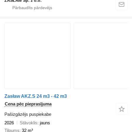
ZASŁAW Sp. z o.o.
Zasław AKZ.S 24 m3 - 42 m3
Cena pēc pieprasījuma
Pašizgāzējs puspiekabe
2026
Stāvoklis
jauns
Tilpums
32 m³