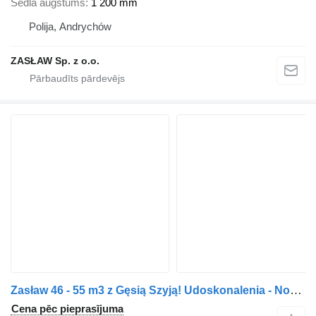
Sedla augstums
1 200 mm
Polija, Andrychów
ZASŁAW Sp. z o.o.
Zasław 46 - 55 m3 z Gęsią Szyją! Udoskonalenia - Nowe Rozwiązania!
Cena pēc pieprasījuma