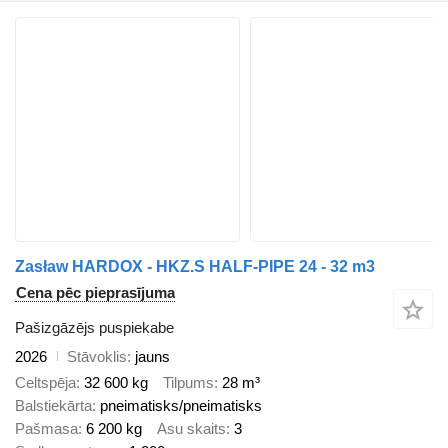
Zasław HARDOX - HKZ.S HALF-PIPE 24 - 32 m3
Cena pēc pieprasījuma
Pašizgāzējs puspiekabe
2026
Stāvoklis
jauns
Celtspēja
32 600 kg
Tilpums
28 m³
Balstiekārta
pneimatisks/pneimatisks
Pašmasa
6 200 kg
Asu skaits
3