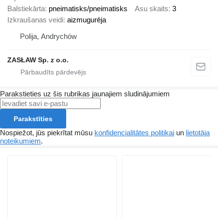
Balstiekārta
pneimatisks/pneimatisks
Asu skaits
3
Izkraušanas veidi
aizmugurēja
Polija, Andrychów
ZASŁAW Sp. z o.o.
Parakstieties uz šis rubrikas jaunajiem sludinājumiem
Parakstīties
Nospiežot, jūs piekrītat mūsu
konfidencialitātes politikai
un
lietotāja
noteikumiem
.