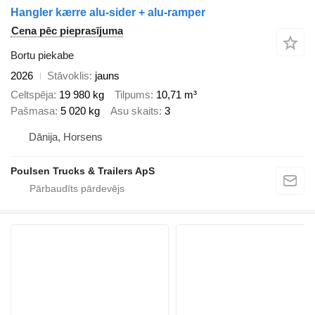
Hangler kærre alu-sider + alu-ramper
Cena pēc pieprasījuma
Bortu piekabe
2026
Stāvoklis
jauns
Celtspēja
19 980 kg
Tilpums
10,71 m³
Pašmasa
5 020 kg
Asu skaits
3
Dānija, Horsens
Poulsen Trucks & Trailers ApS