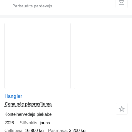
Hangler
Cena pēc pieprasījuma
Konteinervedējs piekabe
2026
Stāvoklis
jauns
Celtspēja
16 800 kg
Pašmasa
3 200 kg