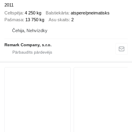
2011
Celtspēja
4 250 kg
Balstiekārta
atspere/pneimatisks
Pašmasa
13 750 kg
Asu skaits
2
Čehija, Nehvízdky
Remark Company, s.r.o.