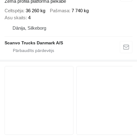
Zema profila platforma piekabe
Celtspēja
36 260 kg
Pašmasa
7 740 kg
Asu skaits
4
Dānija, Silkeborg
Scanvo Trucks Danmark A/S