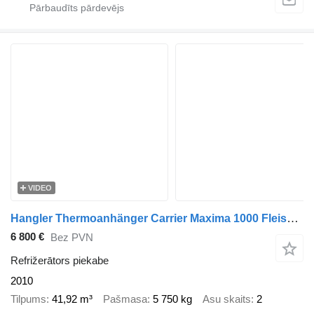
VIDEO
Hangler Thermoanhänger Carrier Maxima 1000 Fleischgehänge 4.830 H
6 800 €
Bez PVN
Refrižerātors piekabe
2010
Tilpums
41,92 m³
Pašmasa
5 750 kg
Asu skaits
2