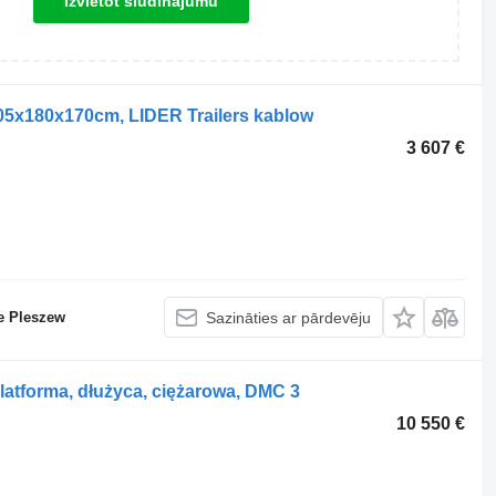
Izvietot sludinājumu
05x180x170cm, LIDER Trailers kablow
3 607 €
e Pleszew
Sazināties ar pārdevēju
latforma, dłużyca, ciężarowa, DMC 3
10 550 €