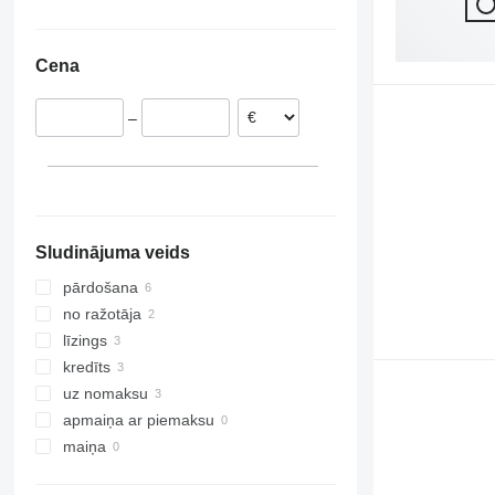
T700
ZWF
T900
Cena
–
Sludinājuma veids
pārdošana
no ražotāja
līzings
kredīts
uz nomaksu
apmaiņa ar piemaksu
maiņa