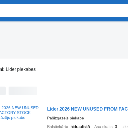
mi:
Lider piekabes
Lider 2026 NEW UNUSED FROM FA
Pašizgāzējs piekabe
Balstiekārta
hidrauliskā
Asu skaits
3
Izk