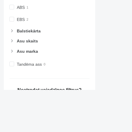
ABS
EBS
Balstiekārta
Asu skaits
Asu marka
Tandēma ass
Neatrodat vajadzīgos filtrus?
Ieteikt izmaiņas
Informācija par Lider