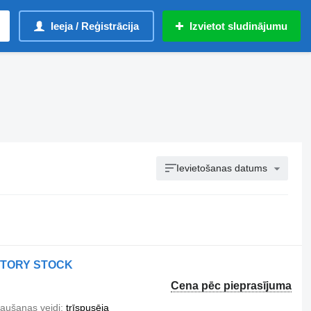
Ieeja / Reģistrācija
Izvietot sludinājumu
Ievietošanas datums
CTORY STOCK
Cena pēc pieprasījuma
raušanas veidi
trīspusēja